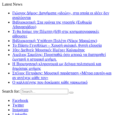
Latest News
Γιώργος Δήμος: Διηγήματα «ιδεών», στα οποία οι ιδέες δεν
αναλύονται
Βιβλιοκριτική: Στα χρόνια της ντροπής (Ευθυμία
Αθανασιάδου)
Τι θα δούμε την Πέμπτη (6/8) στις κινηματογραφικές
αίθουσες
Βιβλιοκριτική: Υπόθεση Πολέτη (Νίκος Μαριώτης)
Το Πάρτυ Γενεθλίων – Χρυσή φυλακή, θνητή εξουσία
10ες Διεθνείς Μουσικές Ημέρες Καλαμάτας
Αιμίλιος Σαμόλης: Προσπαθώ όσο μπορώ να διατηρηθεί
ζωντανή η ιστορική μνήμη.
Η Βιομηχανική κληρονομιά ως δείγμα πολιτισμού και
δημόσιας μνήμης
Στέλιος Πετράκης: Μουσική παράσταση «Μέτρα εαυτόν-και
αν αντέχεις μάθε τον»
Ο καλλιτέχνης που δοκίμασε κάθε ναρκωτικό
Search for:
Facebook
Twitter
Instagram
LinkedIn