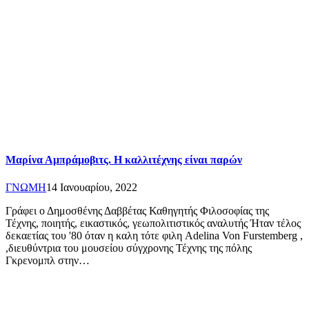
Μαρίνα Αμπράμοβιτς. Η καλλιτέχνης είναι παρών
ΓΝΩΜΗ
14 Ιανουαρίου, 2022
Γράφει ο Δημοσθένης Δαββέτας Καθηγητής Φιλοσοφίας της
Τέχνης, ποιητής, εικαστικός, γεωπολιτιστικός αναλυτής Ήταν τέλος
δεκαετίας του '80 όταν η καλη τότε φιλη Adelina Von Furstemberg ,
,διευθύντρια του μουσείου σύγχρονης Τέχνης της πόλης
Γκρενομπλ στην…