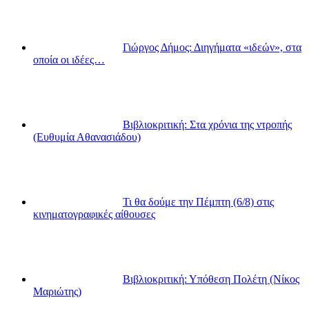
Γιώργος Δήμος: Διηγήματα «ιδεών», στα
οποία οι ιδέες…
Βιβλιοκριτική: Στα χρόνια της ντροπής
(Ευθυμία Αθανασιάδου)
Τι θα δούμε την Πέμπτη (6/8) στις
κινηματογραφικές αίθουσες
Βιβλιοκριτική: Υπόθεση Πολέτη (Νίκος
Μαριώτης)