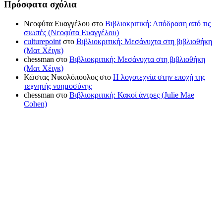
Πρόσφατα σχόλια
Νεοφύτα Ευαγγέλου
στο
Βιβλιοκριτική: Απόδραση από τις
σιωπές (Νεοφύτα Ευαγγέλου)
culturepoint
στο
Βιβλιοκριτική: Μεσάνυχτα στη βιβλιοθήκη
(Ματ Χέιγκ)
chessman
στο
Βιβλιοκριτική: Μεσάνυχτα στη βιβλιοθήκη
(Ματ Χέιγκ)
Κώστας Νικολόπουλος
στο
Η λογοτεχνία στην εποχή της
τεχνητής νοημοσύνης
chessman
στο
Βιβλιοκριτική: Κακοί άντρες (Julie Mae
Cohen)