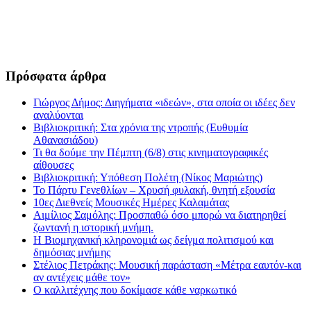
Πρόσφατα άρθρα
Γιώργος Δήμος: Διηγήματα «ιδεών», στα οποία οι ιδέες δεν
αναλύονται
Βιβλιοκριτική: Στα χρόνια της ντροπής (Ευθυμία
Αθανασιάδου)
Τι θα δούμε την Πέμπτη (6/8) στις κινηματογραφικές
αίθουσες
Βιβλιοκριτική: Υπόθεση Πολέτη (Νίκος Μαριώτης)
Το Πάρτυ Γενεθλίων – Χρυσή φυλακή, θνητή εξουσία
10ες Διεθνείς Μουσικές Ημέρες Καλαμάτας
Αιμίλιος Σαμόλης: Προσπαθώ όσο μπορώ να διατηρηθεί
ζωντανή η ιστορική μνήμη.
Η Βιομηχανική κληρονομιά ως δείγμα πολιτισμού και
δημόσιας μνήμης
Στέλιος Πετράκης: Μουσική παράσταση «Μέτρα εαυτόν-και
αν αντέχεις μάθε τον»
Ο καλλιτέχνης που δοκίμασε κάθε ναρκωτικό