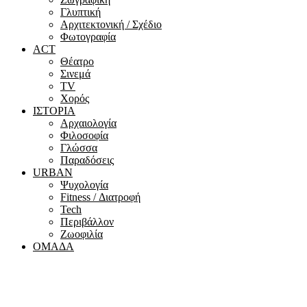
Γλυπτική
Αρχιτεκτονική / Σχέδιο
Φωτογραφία
ACT
Θέατρο
Σινεμά
ΤV
Χορός
ΙΣΤΟΡΙΑ
Αρχαιολογία
Φιλοσοφία
Γλώσσα
Παραδόσεις
URBAN
Ψυχολογία
Fitness / Διατροφή
Tech
Περιβάλλον
Ζωοφιλία
ΟΜΑΔΑ