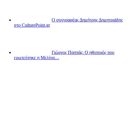
Ο συγγραφέας Δημήτρης Δημητριάδης
στο CulturePoint.gr
Γιώργος Παππάς: Ο ηθοποιός που
ερωτεύτηκε η Μελίνα…