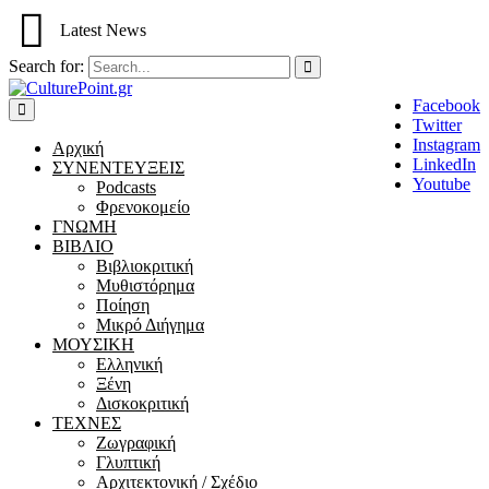
Latest News
Search for:
Facebook
Twitter
Instagram
Αρχική
LinkedIn
ΣΥΝΕΝΤΕΥΞΕΙΣ
Youtube
Podcasts
Φρενοκομείο
ΓΝΩΜΗ
ΒΙΒΛΙΟ
Βιβλιοκριτική
Μυθιστόρημα
Ποίηση
Μικρό Διήγημα
ΜΟΥΣΙΚΗ
Ελληνική
Ξένη
Δισκοκριτική
ΤΕΧΝΕΣ
Ζωγραφική
Γλυπτική
Αρχιτεκτονική / Σχέδιο