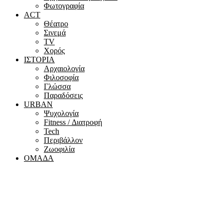
Φωτογραφία
ACT
Θέατρο
Σινεμά
ΤV
Χορός
ΙΣΤΟΡΙΑ
Αρχαιολογία
Φιλοσοφία
Γλώσσα
Παραδόσεις
URBAN
Ψυχολογία
Fitness / Διατροφή
Tech
Περιβάλλον
Ζωοφιλία
ΟΜΑΔΑ