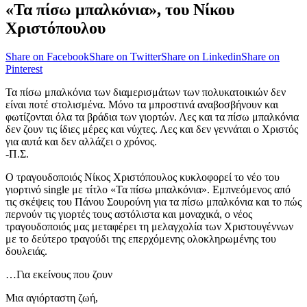
«Τα πίσω μπαλκόνια», του Νίκου
Χριστόπουλου
Share on Facebook
Share on Twitter
Share on Linkedin
Share on
Pinterest
Τα πίσω μπαλκόνια των διαμερισμάτων των πολυκατοικιών δεν
είναι ποτέ στολισμένα. Μόνο τα μπροστινά αναβοσβήνουν και
φωτίζονται όλα τα βράδια των γιορτών. Λες και τα πίσω μπαλκόνια
δεν ζουν τις ίδιες μέρες και νύχτες. Λες και δεν γεννάται ο Χριστός
για αυτά και δεν αλλάζει ο χρόνος.
-Π.Σ.
Ο τραγουδοποιός Νίκος Χριστόπουλος κυκλοφορεί το νέο του
γιορτινό single με τίτλο «Τα πίσω μπαλκόνια». Εμπνεόμενος από
τις σκέψεις του Πάνου Σουρούνη για τα πίσω μπαλκόνια και το πώς
περνούν τις γιορτές τους αστόλιστα και μοναχικά, ο νέος
τραγουδοποιός μας μεταφέρει τη μελαγχολία των Χριστουγέννων
με το δεύτερο τραγούδι της επερχόμενης ολοκληρωμένης του
δουλειάς.
…Για εκείνους που ζουν
Μια αγιόρταστη ζωή,