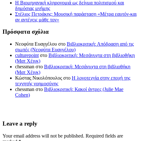
Η Βιομηχανική κληρονομιά ως δείγμα πολιτισμού και
δημόσιας μνήμης
Στέλιος Πετράκης: Μουσική παράσταση «Μέτρα εαυτόν-και
αν αντέχεις μάθε τον»
Πρόσφατα σχόλια
Νεοφύτα Ευαγγέλου
στο
Βιβλιοκριτική: Απόδραση από τις
σιωπές (Νεοφύτα Ευαγγέλου)
culturepoint
στο
Βιβλιοκριτική: Μεσάνυχτα στη βιβλιοθήκη
(Ματ Χέιγκ)
chessman
στο
Βιβλιοκριτική: Μεσάνυχτα στη βιβλιοθήκη
(Ματ Χέιγκ)
Κώστας Νικολόπουλος
στο
Η λογοτεχνία στην εποχή της
τεχνητής νοημοσύνης
chessman
στο
Βιβλιοκριτική: Κακοί άντρες (Julie Mae
Cohen)
Leave a reply
Your email address will not be published. Required fields are