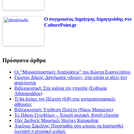
Ο συγγραφέας Δημήτρης Δημητριάδης στο
CulturePoint.gr
Πρόσφατα άρθρα
Οι “Μορφοπλαστικές Αναπλάσεις” του Κώστα Ευαγγελάτου
Γιώργος Δήμος: Διηγήματα «ιδεών», στα οποία οι ιδέες δεν
αναλύονται
Βιβλιοκριτική: Στα χρόνια της ντροπής (Ευθυμία
Αθανασιάδου)
Τι θα δούμε την Πέμπτη (6/8) στις κινηματογραφικές
αίθουσες
Βιβλιοκριτική: Υπόθεση Πολέτη (Νίκος Μαριώτης)
Το Πάρτυ Γενεθλίων – Χρυσή φυλακή, θνητή εξουσία
10ες Διεθνείς Μουσικές Ημέρες Καλαμάτας
Αιμίλιος Σαμόλης: Προσπαθώ όσο μπορώ να διατηρηθεί
ζωντανή η ιστορική μνήμη.