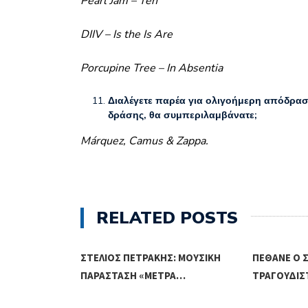
Pearl Jam – Ten
DIIV – Is the Is Are
Porcupine Tree – In Absentia
Διαλέγετε παρέα για ολιγοήμερη απόδραση
δράσης, θα συμπεριλαμβάνατε;
Márquez, Camus & Zappa.
RELATED POSTS
Σ: ΠΡΟΣΠΑΘΏ
ΣΤΈΛΙΟΣ ΠΕΤΡΆΚΗΣ: ΜΟΥΣΙΚΉ
ΠΈΘΑΝΕ Ο 
ΠΑΡΆΣΤΑΣΗ «ΜΈΤΡΑ…
ΤΡΑΓΟΥΔΙΣ