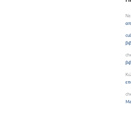
Νε
απ
cu
βι
ch
βι
Κώ
επ
ch
Ma