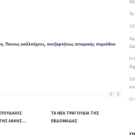
Βι
Το
10
Αι
. Ποιους καλλιτέχνες, ανεξαρτήτως ιστορικής περιόδου
δι
Η 
δη
Στ
εα
Ο 
ΣΠΟΥΔΑΊΟΣ
ΤΑ ΝΈΑ ΤΡΑΓΟΎΔΙΑ ΤΗΣ
ANI
ΤΉΣ ΛΆΚΗΣ…
ΕΒΔΟΜΆΔΑΣ
Π