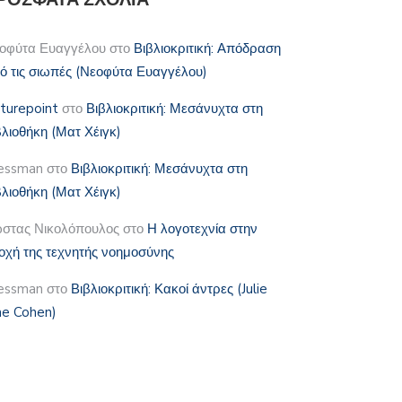
οφύτα Ευαγγέλου
στο
Βιβλιοκριτική: Απόδραση
ό τις σιωπές (Νεοφύτα Ευαγγέλου)
lturepoint
στο
Βιβλιοκριτική: Μεσάνυχτα στη
βλιοθήκη (Ματ Χέιγκ)
essman
στο
Βιβλιοκριτική: Μεσάνυχτα στη
βλιοθήκη (Ματ Χέιγκ)
στας Νικολόπουλος
στο
Η λογοτεχνία στην
οχή της τεχνητής νοημοσύνης
essman
στο
Βιβλιοκριτική: Κακοί άντρες (Julie
e Cohen)