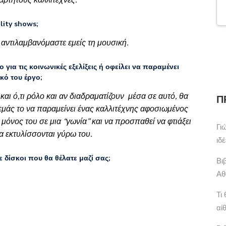
ξάρτητους καλλιτέχνες.
lity shows;
 αντιλαμβανόμαστε εμείς τη μουσική.
για τις κοινωνικές εξελίξεις ή οφείλει να παραμένει
κό του έργο;
και ό,τι ρόλο και αν διαδραματίζουν μέσα σε αυτό, θα
Π
α εμάς το να παραμείνει ένας καλλιτέχνης αφοσιωμένος
 μόνος του σε μια “γωνία” και να προσπαθεί να φτιάξει
Γι
να εκτυλίσσονται γύρω του.
ιδ
ε δίσκοι που θα θέλατε μαζί σας;
Βι
Αθ
Τι
αί