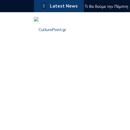
Latest News
(Ευθυμία Αθανασιάδου)
Τι θα δούμε την Πέμπτη 