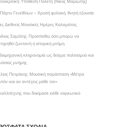
βλιοκριτική: Υπόθεση Πολέτη (Νίκος Μαριώτης)
 Πάρτυ Γενεθλίων – Χρυσή φυλακή, θνητή εξουσία
ες Διεθνείς Μουσικές Ημέρες Καλαμάτας
μίλιος Σαμόλης: Προσπαθώ όσο μπορώ να
ατηρηθεί ζωντανή η ιστορική μνήμη.
Βιομηχανική κληρονομιά ως δείγμα πολιτισμού και
μόσιας μνήμης
έλιος Πετράκης: Μουσική παράσταση «Μέτρα
υτόν-και αν αντέχεις μάθε τον»
καλλιτέχνης που δοκίμασε κάθε ναρκωτικό
LIO PARK FESTIVAL 2026
ΡΟΥΜΠΊΝΑ ΓΚΟΥΓΙΟΥΜΤΖΙΆΝ: ΤΟ
«ΓΑΛΆΖΙΟ ΒΑΝΆΚΙ»…
ΡΌΣΦΑΤΑ ΣΧΌΛΙΑ