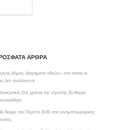
ΡΌΣΦΑΤΑ ΆΡΘΡΑ
ώργος Δήμος: Διηγήματα «ιδεών», στα οποία οι
έες δεν αναλύονται
βλιοκριτική: Στα χρόνια της ντροπής (Ευθυμία
ανασιάδου)
 θα δούμε την Πέμπτη (6/8) στις κινηματογραφικές
θουσες