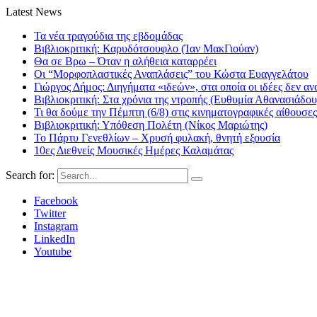
Latest News
Τα νέα τραγούδια της εβδομάδας
Βιβλιοκριτική: Καρυδότσουφλο (Ίαν ΜακΓιούαν)
Θα σε Βρω – Όταν η αλήθεια καταρρέει
Οι “Μορφοπλαστικές Αναπλάσεις” του Κώστα Ευαγγελάτου
Γιώργος Δήμος: Διηγήματα «ιδεών», στα οποία οι ιδέες δεν αν
Βιβλιοκριτική: Στα χρόνια της ντροπής (Ευθυμία Αθανασιάδου
Τι θα δούμε την Πέμπτη (6/8) στις κινηματογραφικές αίθουσες
Βιβλιοκριτική: Υπόθεση Πολέτη (Νίκος Μαριώτης)
Το Πάρτυ Γενεθλίων – Χρυσή φυλακή, θνητή εξουσία
10ες Διεθνείς Μουσικές Ημέρες Καλαμάτας
Search for:
Facebook
Twitter
Instagram
LinkedIn
Youtube