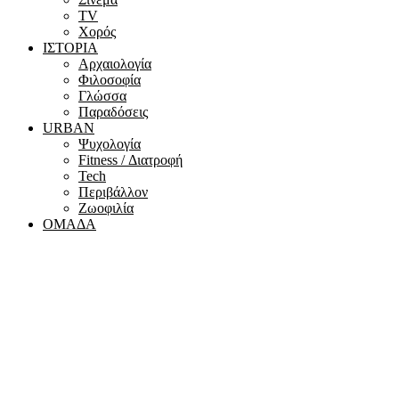
ΤV
Χορός
ΙΣΤΟΡΙΑ
Αρχαιολογία
Φιλοσοφία
Γλώσσα
Παραδόσεις
URBAN
Ψυχολογία
Fitness / Διατροφή
Tech
Περιβάλλον
Ζωοφιλία
ΟΜΑΔΑ