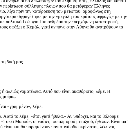
ί οι άνθρωποι θα διπλασίαζαν τον πληθυσμό της Ελλάδας και καθότι
την περίπτωση σύλληψης πλοίων που θα μετέφεραν Έλληνες
λιο, λίγο πριν την κατάρρευση του μετώπου, ομοφώνως στη
 αργότερα σφραγίστηκε με την «μεγάλη του κράτους σφραγίς» με την
ότε πολιτικό Γεώργιο Παπανδρέου την επερχόμενη καταστροφή,
 τους σφάξει ο Κεμάλ, γιατί αν πάνε στην Αθήνα θα ανατρέψουν τα
 τη δική μας.
ς ή αλλιώς νομοτέλεια. Αυτό που είναι ακαθόριστο, λέμε. Η
ης μοίρας.
ίναι «γραμμένο», λέμε.
 Αυτό το λέμε, «έτσι γιατί ήθελα.» Αν υπάρχει, και το βάλουμε
 «Τοκέϊ Μαρού», οι ναύτες του αλμυρού μεταξιού, ήθελαν. Είναι απ’
ύ είναι και θα παραμείνουν παντοτινά αδιευκρίνιστοι, λέω ναι,