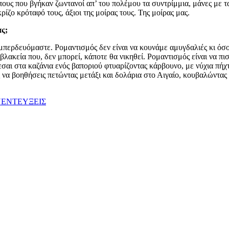
ς που βγήκαν ζωντανοί απ’ του πολέμου τα συντρίμμια, μάνες με τα
ίζο κρόταφό τους, άξιοι της μοίρας τους. Της μοίρας μας.
ας;
ερδευόμαστε. Ρομαντισμός δεν είναι να κουνάμε αμυγδαλιές κι όσο 
 βλακεία που, δεν μπορεί, κάποτε θα νικηθεί. Ρομαντισμός είναι να π
σαι στα καζάνια ενός βαποριού φτυαρίζοντας κάρβουνο, με νύχια πήχτ
 να βοηθήσεις πετώντας μετάξι και δολάρια στο Αιγαίο, κουβαλώντας
ΕΝΤΕΥΞΕΙΣ