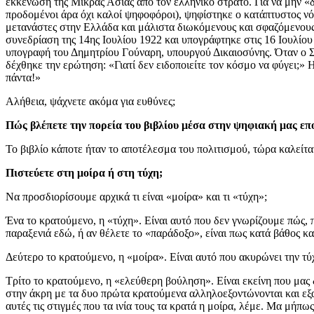
εκκένωση της Μικράς Ασίας από τον ελληνικό στρατό.
Για να μην «
προδομένοι άρα όχι καλοί ψηφοφόροι),
ψηφίστηκε ο κατάπτυστος νό
μετανάστες στην Ελλάδα και μάλιστα διωκόμενους και σφαζόμενους
συνεδρίαση της 14ης Ιουλίου 1922 και υπογράφτηκε στις 16 Ιουλίο
υπογραφή του Δημητρίου Γούναρη, υπουργού Δικαιοσύνης. Όταν ο Σ
δέχθηκε την ερώτηση: «Γιατί δεν ειδοποιείτε τον κόσμο να φύγει;»
πάντα!»
Αλήθεια, ψάχνετε ακόμα για ευθύνες;
Πώς βλέπετε την πορεία του βιβλίου μέσα στην ψηφιακή μας επ
Το βιβλίο κάποτε ήταν το αποτέλεσμα του πολιτισμού, τώρα καλείται 
Πιστεύετε στη μοίρα ή στη τύχη;
Να προσδιορίσουμε αρχικά τι είναι «μοίρα» και τι «τύχη»;
Ένα το κρατούμενο, η «τύχη». Είναι αυτό που δεν γνωρίζουμε πώς, π
παραξενιά εδώ, ή αν θέλετε το «παράδοξο», είναι πως κατά βάθος κ
Δεύτερο το κρατούμενο, η «μοίρα». Είναι αυτό που ακυρώνει την τ
Τρίτο το κρατούμενο, η «ελεύθερη βούληση». Είναι εκείνη που μας δ
στην άκρη με τα δυο πρώτα κρατούμενα αλληλοεξοντώνονται και εξαφ
αυτές τις στιγμές που τα ινία τους τα κρατά η μοίρα, λέμε. Μα μήπως