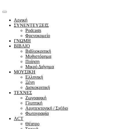
Αρχική
ΣΥΝΕΝΤΕΥΞΕΙΣ
Podcasts
Φρενοκομείο
ΓΝΩΜΗ
ΒΙΒΛΙΟ
Βιβλιοκριτική
Μυθιστόρημα
Ποίηση
Μικρό Διήγημα
ΜΟΥΣΙΚΗ
Ελληνική
Ξένη
Δισκοκριτική
ΤΕΧΝΕΣ
Ζωγραφική
Γλυπτική
Αρχιτεκτονική / Σχέδιο
Φωτογραφία
ACT
Θέατρο
Σινεμά