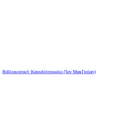
Βιβλιοκριτική: Καρυδότσουφλο (Ίαν ΜακΓιούαν)