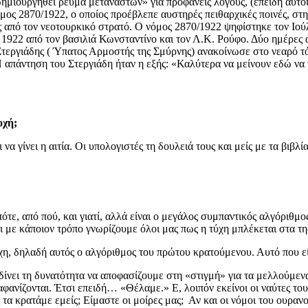
δημιουργηθεί ρεύμα μεταναστών» για προφανείς λόγους, (επειδή αυτο
μος 2870/1922, ο οποίος προέβλεπε αυστηρές πειθαρχικές ποινές, σ
 από τον νεοτουρκικό στρατό. Ο νόμος 2870/1922 ψηφίστηκε τον Ιού
υ 1922 από τον βασιλιά Κωνσταντίνο και τον Λ.Κ. Ρούφο. Δύο ημέρες
τεργιάδης ( Ύπατος Αρμοστής της Σμύρνης) ανακοίνωσε στο νεαρό τ
 Η απάντηση του Στεργιάδη ήταν η εξής: «Καλύτερα να μείνουν εδώ να
οχή;
να γίνει η αιτία.
Οι υπολογιστές τη δουλειά τους και μείς με τα βιβλία
ότε, από πού, και γιατί, αλλά είναι ο μεγάλος συμπαντικός αλγόριθμο
αι με κάποιον τρόπο γνωρίζουμε όλοι μας πως η τύχη μπλέκεται στα τ
ύχη, δηλαδή αυτός ο αλγόριθμος του πρώτου κρατούμενου. Αυτό που ε
ίνει τη δυνατότητα να αποφασίζουμε στη «στιγμή» για τα μελλούμενα.
ανίζονται. Έτσι επειδή… «Θέλαμε.» Ε, λοιπόν εκείνοι οι ναύτες του
 τα κρατάμε εμείς; Είμαστε οι μοίρες μας; Αν και οι νόμοι του ουρανο