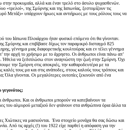
τω στην προκυμαία, αλλά και έναν τρελό στο άσυλο ψυχασθενών.
υο «τρελοί», της Σμύρνης και της Ιαπωνίας, ξεστομίζουν τις
μυρό Μετάξι» υπάρχουν ήρωες και αντιήρωες με τους ρόλους τους να
ού του Ιάπωνα Πλοιάρχου ήταν φυσικό επόμενο ότι θα γίνονταν.
ης Σμύρνης και επιβίβασε δίχως τον παραμικρό δισταγμό 825
ληρης, γέννημα μιας διαφορετικής κουλτούρας και εν τέλει γέννημα
’ την αρχή το χρήσιμο με το άχρηστο. Οι άνθρωποι είναι πάνω απ’
υτό. Ήθελα να ξεδιπλώσω στον αναγνώστη την ζωή στην Σμύρνη. Όχι
ζήσουμε την Σμύρνη στις αποκριές, την καθαροδευτέρα με τα
 καλές τους μα και στις ανάποδες, στους καλούς τους τρόπους και
; Όλα γίνονται. Οι μεγαλύτερες ουτοπίες ξεκινούν από ένα
 γεγονότος;
ι άνθρωποι. Και οι άνθρωποι μπορούν να κατεβαίνουν τα
ωες του αλμυρού μεταξιού δεν φτάνουν στα ανθρώπινα όρια άλλα τα
χες Χιώτικες να μασιούνται. Ένα στοιχείο μονάχα θα σας δώσω και
νία.
Από τις αρχές (!) του 1922 είχε παρθεί η απόφαση για την