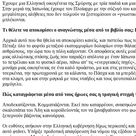
Έχουμε μια Ελληνική οικογένεια της Σμύρνης με τρία παιδιά και μ
Στην μεριά της Ιαπωνίας έχουμε τον Πλοίαρχο με την σύζυγό του και 
μεγαλύτερες αλήθειες που δεν τολμούν να ξεστομίσουν οι «γνωστικο
μπλέκονται.
Τι θέλετε να αποκομίσει ο αναγνώστης μέσα από το βιβλίο σας; 
Αρχικά αυτό που θα ήθελα να αποκομίσει κανείς, και πιστεύω πως τ
Πέταξε όλο το φορτίο μεταξιού εκατομμυρίων δολαρίων στην θάλασ
ανθρώπους, την ώρα που η πόλη καίγονταν. Οι αποφάσεις αυτές μοιάζ
μιας αλλιώτικης στάσης ζωής που ταιριάζει απόλυτα με έναν Ιάπωνα
το πετρέλαιο και το φυσικό αέριο, πάνω απ’ τις «ενεργειακές πηγέ
μονάχα μιας οικογένειας σε ένα καλό προάστιο, μα και στις γειτονιέ
τσερκένια, την πρωτοχρονιά με τα κάλαντα, το Πάσχα και τα μπερδέ
στα κλαμπ, μα και στην μαγκιά με τους νταήδες και τους ψευτοπαλλ
χαμόγελο.
Πώς καταγράφεται μέσα από τους ήρωες σας η τραγική στιγμή τ
Αποδεκατίζονται. Κομματιάζονται. Εκεί που καταρρέουν, ανασηκώνο
σκαλοπάτια του Άδη και κοροϊδεύοντάς τον να ξαναβγαίνουν στο φω
ξεπερνούν βάζοντας καινούργια.
Οι ευθύνες ανήκουν στην Ελληνική κυβέρνηση δίχως περικοπές και δ
αυτό φτάνει. Υπήρξε προδοτική απαγόρευση δια νόμου της εξόδου 