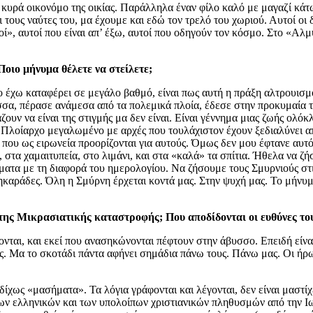
ια κυρά οικονόμο της οικίας. Παράλληλα έναν φίλο καλό με μαγαζί κά
τους ναύτες του, μα έχουμε και εδώ τον τρελό του χωριού. Αυτοί οι δ
ί», αυτοί που είναι απ’ έξω, αυτοί που οδηγούν τον κόσμο. Στο «Αλ
Ποιο μήνυμα θέλετε να στείλετε;
ο έχω καταφέρει σε μεγάλο βαθμό, είναι πως αυτή η πράξη αλτρουισμ
σα, πέρασε ανάμεσα από τα πολεμικά πλοία, έδεσε στην προκυμαία τ
ουν να είναι της στιγμής μα δεν είναι. Είναι γέννημα μιας ζωής ολόκ
 Πλοίαρχο μεγαλωμένο με αρχές που τουλάχιστον έχουν ξεδιαλύνει απ
ς», που ως ειρωνεία προορίζονται για αυτούς. Όμως δεν μου έφτανε α
ς, στα χαμαιτυπεία, στο λιμάνι, και στα «καλά» τα σπίτια. Ήθελα να 
ματα με τη διαφορά του ημερολογίου. Να ζήσουμε τους Σμυρνιούς στις
ηκαράδες. Όλη η Σμύρνη έρχεται κοντά μας. Στην ψυχή μας. Το μήνυμα
ης Μικρασιατικής καταστροφής; Που αποδίδονται οι ευθύνες του
νται, και εκεί που ανασηκώνονται πέφτουν στην άβυσσο. Επειδή είνα
ς. Μα το σκοτάδι πάντα αφήνει σημάδια πάνω τους. Πάνω μας. Οι ήρ
ίχως «μασήματα». Τα λόγια γράφονται και λέγονται, δεν είναι μαστί
των ελληνικών και των υπολοίπων χριστιανικών πληθυσμών από την Ιω