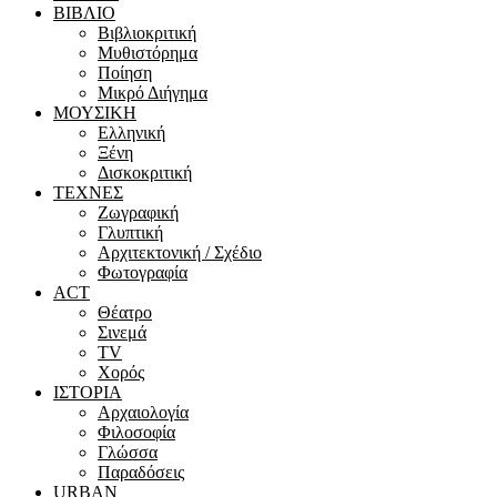
ΒΙΒΛΙΟ
Βιβλιοκριτική
Μυθιστόρημα
Ποίηση
Μικρό Διήγημα
ΜΟΥΣΙΚΗ
Ελληνική
Ξένη
Δισκοκριτική
ΤΕΧΝΕΣ
Ζωγραφική
Γλυπτική
Αρχιτεκτονική / Σχέδιο
Φωτογραφία
ACT
Θέατρο
Σινεμά
ΤV
Χορός
ΙΣΤΟΡΙΑ
Αρχαιολογία
Φιλοσοφία
Γλώσσα
Παραδόσεις
URBAN