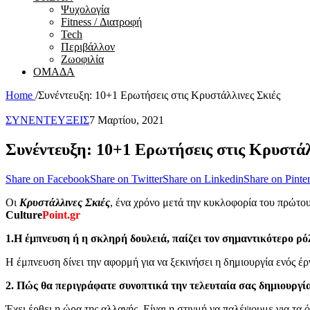
Ψυχολογία
Fitness / Διατροφή
Tech
Περιβάλλον
Ζωοφιλία
ΟΜΑΔΑ
Home
/
Συνέντευξη: 10+1 Ερωτήσεις στις Κρυστάλλινες Σκιές
ΣΥΝΕΝΤΕΥΞΕΙΣ
7 Μαρτίου, 2021
Συνέντευξη: 10+1 Ερωτήσεις στις Κρυστάλ
Share on Facebook
Share on Twitter
Share on Linkedin
Share on Pinter
Oι
Κρυστάλλινες Σκιές
, ένα χρόνο μετά την κυκλοφορία του πρώτου
Culture
Point.gr
1.Η έμπνευση ή η σκληρή δουλειά, παίζει τον σημαντικότερο ρόλ
Η έμπνευση δίνει την αφορμή για να ξεκινήσει η δημιουργία ενός έ
2. Πώς θα περιγράφατε συνοπτικά την τελευταία σας δημιουργί
Έχει έρθει η ώρα της αλλαγής. Είναι η στιγμή να παλέψουμε για τα 