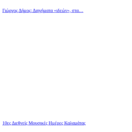
Γιώργος Δήμος: Διηγήματα «ιδεών», στα…
10ες Διεθνείς Μουσικές Ημέρες Καλαμάτας