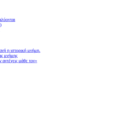
αλύονται
)
νή η ιστορική μνήμη.
ας μνήμης
 αντέχεις μάθε τον»