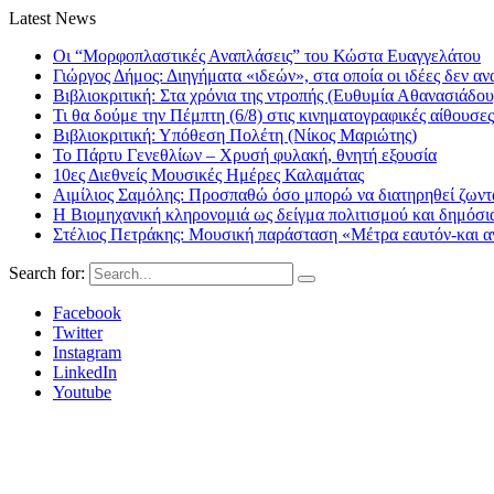
Latest News
Οι “Μορφοπλαστικές Αναπλάσεις” του Κώστα Ευαγγελάτου
Γιώργος Δήμος: Διηγήματα «ιδεών», στα οποία οι ιδέες δεν αν
Βιβλιοκριτική: Στα χρόνια της ντροπής (Ευθυμία Αθανασιάδου
Τι θα δούμε την Πέμπτη (6/8) στις κινηματογραφικές αίθουσες
Βιβλιοκριτική: Υπόθεση Πολέτη (Νίκος Μαριώτης)
Το Πάρτυ Γενεθλίων – Χρυσή φυλακή, θνητή εξουσία
10ες Διεθνείς Μουσικές Ημέρες Καλαμάτας
Αιμίλιος Σαμόλης: Προσπαθώ όσο μπορώ να διατηρηθεί ζωντα
Η Βιομηχανική κληρονομιά ως δείγμα πολιτισμού και δημόσι
Στέλιος Πετράκης: Μουσική παράσταση «Μέτρα εαυτόν-και αν
Search for:
Facebook
Twitter
Instagram
LinkedIn
Youtube