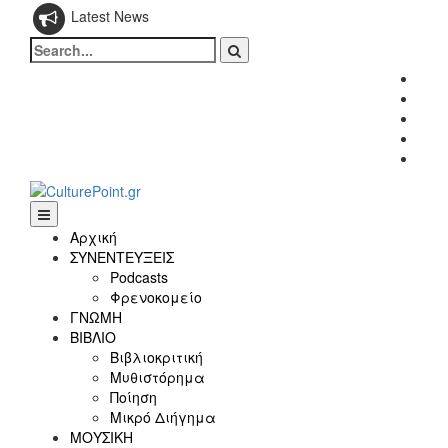
Latest News
Search
for:
Fac
Twitt
Inst
Link
Yout
Αρχική
ΣΥΝΕΝΤΕΥΞΕΙΣ
Podcasts
Φρενοκομείο
ΓΝΩΜΗ
ΒΙΒΛΙΟ
Βιβλιοκριτική
Μυθιστόρημα
Ποίηση
Μικρό Διήγημα
ΜΟΥΣΙΚΗ