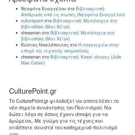
Νεοφύτα Ευαγγέλου
στο
Βιβλιοκριτική:
Απόδραση από τις σιωπές (Νεοφύτα Ευαγγέλου)
culturepoint
στο
Βιβλιοκριτική: Μεσάνυχτα στη
βιβλιοθήκη (Ματ Χέιγκ)
chessman
στο
Βιβλιοκριτική: Μεσάνυχτα στη
βιβλιοθήκη (Ματ Χέιγκ)
Κώστας Νικολόπουλος
στο
Η λογοτεχνία στην
εποχή της τεχνητής νοημοσύνης
chessman
στο
Βιβλιοκριτική: Κακοί άντρες (Julie
Mae Cohen)
CulturePoint.gr
Το CulturePoint.gr φιλοδοξεί να αποτελέσει το
νέο σημείο συνάντησης του Πολιτισμού. Να
δώσει λόγο σε όσους έχουν άποψη για τα
δρώμενα,. Με γνώμη για τις τέχνες και
οτιδήποτε συνιστά τον καθημερινό πολιτισμό
μας.