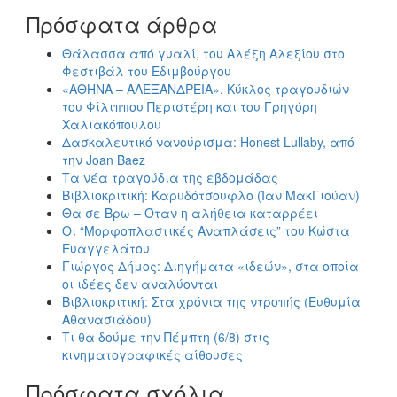
Πρόσφατα άρθρα
Θάλασσα από γυαλί, του Αλέξη Αλεξίου στο
Φεστιβάλ του Εδιμβούργου
«ΑΘΗΝΑ – ΑΛΕΞΑΝΔΡΕΙΑ». Κύκλος τραγουδιών
του Φίλιππου Περιστέρη και του Γρηγόρη
Χαλιακόπουλου
Δασκαλευτικό νανούρισμα: Honest Lullaby, από
την Joan Baez
Τα νέα τραγούδια της εβδομάδας
Βιβλιοκριτική: Καρυδότσουφλο (Ίαν ΜακΓιούαν)
Θα σε Βρω – Όταν η αλήθεια καταρρέει
Οι “Μορφοπλαστικές Αναπλάσεις” του Κώστα
Ευαγγελάτου
Γιώργος Δήμος: Διηγήματα «ιδεών», στα οποία
οι ιδέες δεν αναλύονται
Βιβλιοκριτική: Στα χρόνια της ντροπής (Ευθυμία
Αθανασιάδου)
Τι θα δούμε την Πέμπτη (6/8) στις
κινηματογραφικές αίθουσες
Πρόσφατα σχόλια