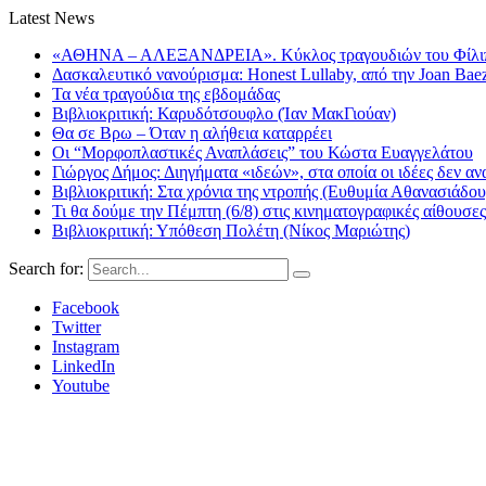
Latest News
«ΑΘΗΝΑ – ΑΛΕΞΑΝΔΡΕΙΑ». Κύκλος τραγουδιών του Φίλιππ
Δασκαλευτικό νανούρισμα: Honest Lullaby, από την Joan Bae
Τα νέα τραγούδια της εβδομάδας
Βιβλιοκριτική: Καρυδότσουφλο (Ίαν ΜακΓιούαν)
Θα σε Βρω – Όταν η αλήθεια καταρρέει
Οι “Μορφοπλαστικές Αναπλάσεις” του Κώστα Ευαγγελάτου
Γιώργος Δήμος: Διηγήματα «ιδεών», στα οποία οι ιδέες δεν αν
Βιβλιοκριτική: Στα χρόνια της ντροπής (Ευθυμία Αθανασιάδου
Τι θα δούμε την Πέμπτη (6/8) στις κινηματογραφικές αίθουσες
Βιβλιοκριτική: Υπόθεση Πολέτη (Νίκος Μαριώτης)
Search for:
Facebook
Twitter
Instagram
LinkedIn
Youtube