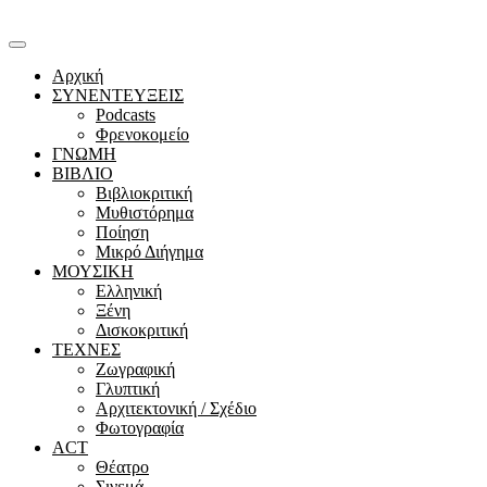
Αρχική
ΣΥΝΕΝΤΕΥΞΕΙΣ
Podcasts
Φρενοκομείο
ΓΝΩΜΗ
ΒΙΒΛΙΟ
Βιβλιοκριτική
Μυθιστόρημα
Ποίηση
Μικρό Διήγημα
ΜΟΥΣΙΚΗ
Ελληνική
Ξένη
Δισκοκριτική
ΤΕΧΝΕΣ
Ζωγραφική
Γλυπτική
Αρχιτεκτονική / Σχέδιο
Φωτογραφία
ACT
Θέατρο
Σινεμά