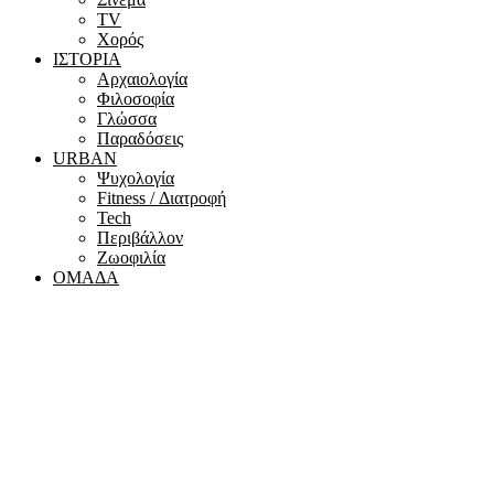
ΤV
Χορός
ΙΣΤΟΡΙΑ
Αρχαιολογία
Φιλοσοφία
Γλώσσα
Παραδόσεις
URBAN
Ψυχολογία
Fitness / Διατροφή
Tech
Περιβάλλον
Ζωοφιλία
ΟΜΑΔΑ