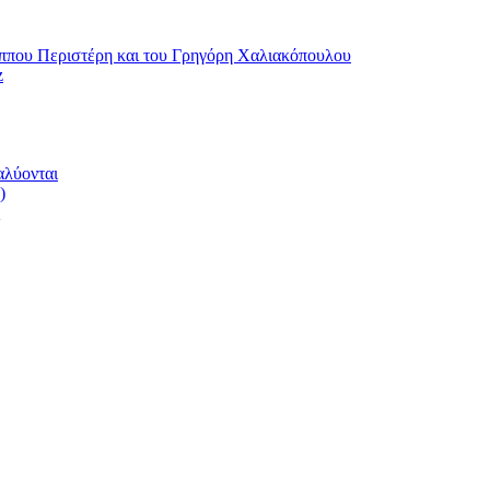
ου Περιστέρη και του Γρηγόρη Χαλιακόπουλου
z
αλύονται
)