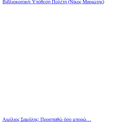
Βιβλιοκριτική: Υπόθεση Πολέτη (Νίκος Μαριώτης)
Αιμίλιος Σαμόλης: Προσπαθώ όσο μπορώ…