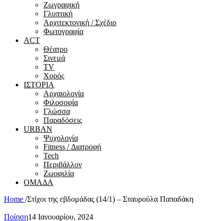
Ζωγραφική
Γλυπτική
Αρχιτεκτονική / Σχέδιο
Φωτογραφία
ACT
Θέατρο
Σινεμά
ΤV
Χορός
ΙΣΤΟΡΙΑ
Αρχαιολογία
Φιλοσοφία
Γλώσσα
Παραδόσεις
URBAN
Ψυχολογία
Fitness / Διατροφή
Tech
Περιβάλλον
Ζωοφιλία
ΟΜΑΔΑ
Home
/
Στίχοι της εβδομάδας (14/1) – Σταυρούλα Παπαδάκη
Ποίηση
14 Ιανουαρίου, 2024