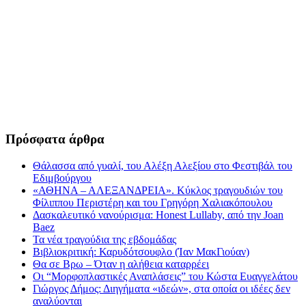
Πρόσφατα άρθρα
Θάλασσα από γυαλί, του Αλέξη Αλεξίου στο Φεστιβάλ του
Εδιμβούργου
«ΑΘΗΝΑ – ΑΛΕΞΑΝΔΡΕΙΑ». Κύκλος τραγουδιών του
Φίλιππου Περιστέρη και του Γρηγόρη Χαλιακόπουλου
Δασκαλευτικό νανούρισμα: Honest Lullaby, από την Joan
Baez
Τα νέα τραγούδια της εβδομάδας
Βιβλιοκριτική: Καρυδότσουφλο (Ίαν ΜακΓιούαν)
Θα σε Βρω – Όταν η αλήθεια καταρρέει
Οι “Μορφοπλαστικές Αναπλάσεις” του Κώστα Ευαγγελάτου
Γιώργος Δήμος: Διηγήματα «ιδεών», στα οποία οι ιδέες δεν
αναλύονται