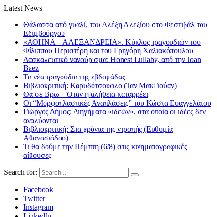
Latest News
Θάλασσα από γυαλί, του Αλέξη Αλεξίου στο Φεστιβάλ του
Εδιμβούργου
«ΑΘΗΝΑ – ΑΛΕΞΑΝΔΡΕΙΑ». Κύκλος τραγουδιών του
Φίλιππου Περιστέρη και του Γρηγόρη Χαλιακόπουλου
Δασκαλευτικό νανούρισμα: Honest Lullaby, από την Joan
Baez
Τα νέα τραγούδια της εβδομάδας
Βιβλιοκριτική: Καρυδότσουφλο (Ίαν ΜακΓιούαν)
Θα σε Βρω – Όταν η αλήθεια καταρρέει
Οι “Μορφοπλαστικές Αναπλάσεις” του Κώστα Ευαγγελάτου
Γιώργος Δήμος: Διηγήματα «ιδεών», στα οποία οι ιδέες δεν
αναλύονται
Βιβλιοκριτική: Στα χρόνια της ντροπής (Ευθυμία
Αθανασιάδου)
Τι θα δούμε την Πέμπτη (6/8) στις κινηματογραφικές
αίθουσες
Search for:
Facebook
Twitter
Instagram
LinkedIn