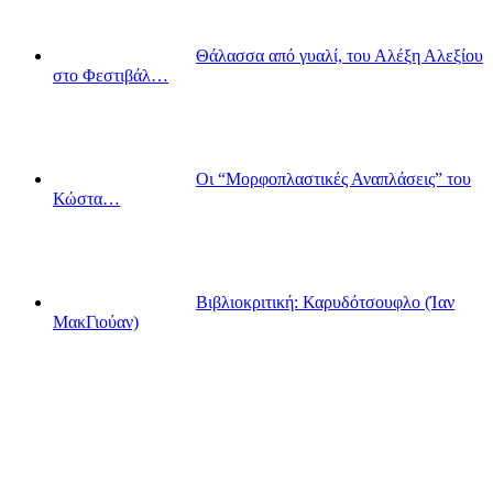
Θάλασσα από γυαλί, του Αλέξη Αλεξίου
στο Φεστιβάλ…
Οι “Μορφοπλαστικές Αναπλάσεις” του
Κώστα…
Βιβλιοκριτική: Καρυδότσουφλο (Ίαν
ΜακΓιούαν)