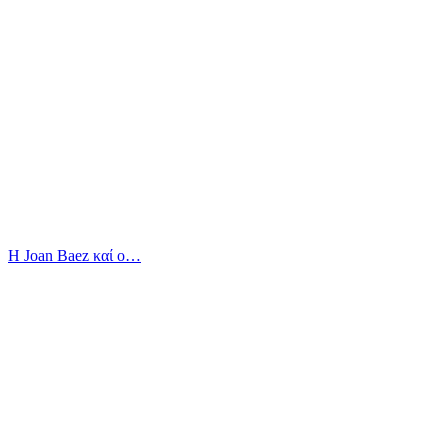
Η Joan Baez καί ο…