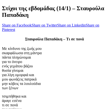
Στίχοι της εβδομάδας (14/1) – Σταυρούλα
Παπαδάκη
Share on Facebook
Share on Twitter
Share on Linkedin
Share on
Pinterest
Σταυρούλα Παπαδάκη – Τι σε πονά
Με κίνδυνο της ζωής μου
σκαρφάλωσα στη μάντρα
πάντα πληγώνομαι
για το όνειρο
ενός γεμάτου βάζου
θυσία γίνομαι
για λίγη ομορφιά και
μου φωνάζεις πατρικά
μην κόβεις τα λουλούδια
των ξένων
τσιμπήθηκα και
άραγε εσένα
τι σε πονά