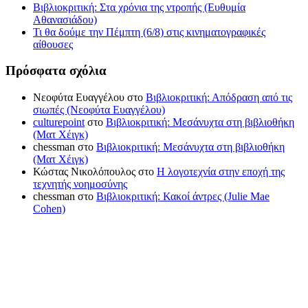
Βιβλιοκριτική: Στα χρόνια της ντροπής (Ευθυμία
Αθανασιάδου)
Τι θα δούμε την Πέμπτη (6/8) στις κινηματογραφικές
αίθουσες
Πρόσφατα σχόλια
Νεοφύτα Ευαγγέλου
στο
Βιβλιοκριτική: Απόδραση από τις
σιωπές (Νεοφύτα Ευαγγέλου)
culturepoint
στο
Βιβλιοκριτική: Μεσάνυχτα στη βιβλιοθήκη
(Ματ Χέιγκ)
chessman
στο
Βιβλιοκριτική: Μεσάνυχτα στη βιβλιοθήκη
(Ματ Χέιγκ)
Κώστας Νικολόπουλος
στο
Η λογοτεχνία στην εποχή της
τεχνητής νοημοσύνης
chessman
στο
Βιβλιοκριτική: Κακοί άντρες (Julie Mae
Cohen)