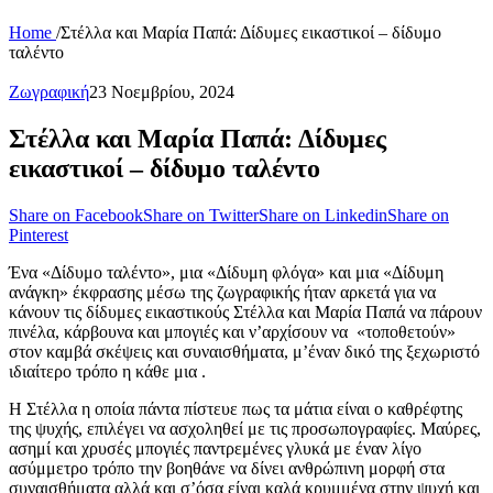
Home
/
Στέλλα και Μαρία Παπά: Δίδυμες εικαστικοί – δίδυμο
ταλέντο
Ζωγραφική
23 Νοεμβρίου, 2024
Στέλλα και Μαρία Παπά: Δίδυμες
εικαστικοί – δίδυμο ταλέντο
Share on Facebook
Share on Twitter
Share on Linkedin
Share on
Pinterest
Ένα «Δίδυμο ταλέντο», μια «Δίδυμη φλόγα» και μια «Δίδυμη
ανάγκη» έκφρασης μέσω της ζωγραφικής ήταν αρκετά για να
κάνουν τις δίδυμες εικαστικούς Στέλλα και Μαρία Παπά να πάρουν
πινέλα, κάρβουνα και μπογιές και ν’αρχίσουν να «τοποθετούν»
στον καμβά σκέψεις και συναισθήματα, μ’έναν δικό της ξεχωριστό
ιδιαίτερο τρόπο η κάθε μια .
Η Στέλλα η οποία πάντα πίστευε πως τα μάτια είναι ο καθρέφτης
της ψυχής, επιλέγει να ασχοληθεί με τις προσωπογραφίες. Μαύρες,
ασημί και χρυσές μπογιές παντρεμένες γλυκά με έναν λίγο
ασύμμετρο τρόπο την βοηθάνε να δίνει ανθρώπινη μορφή στα
συναισθήματα αλλά και σ’όσα είναι καλά κρυμμένα στην ψυχή και