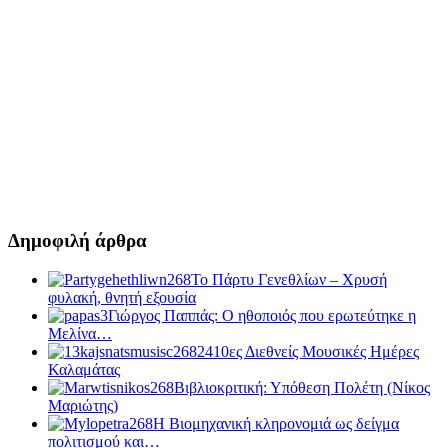
Δημοφιλή άρθρα
Το Πάρτυ Γενεθλίων – Χρυσή
φυλακή, θνητή εξουσία
Γιώργος Παππάς: Ο ηθοποιός που ερωτεύτηκε η
Μελίνα…
10ες Διεθνείς Μουσικές Ημέρες
Καλαμάτας
Βιβλιοκριτική: Υπόθεση Πολέτη (Νίκος
Μαριώτης)
Η Βιομηχανική κληρονομιά ως δείγμα
πολιτισμού και…