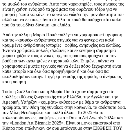
το μυαλό του ανθρώπου. Αυτό που χαρακτηρίζει τους πίνακες της
είναι η χρήση ενός από τα χρώματα του ουράνιου τόξου για να
μπορεί μ’αυτό να κάνει το κοινό να νιώσει την μοναδικότητα του
αλλά και να δει πως πάντα σε όλα τα κακά θα υπάρχει κάτι καλό
που θα τους δίνει δύναμη και ελπίδα.
Από την άλλη η Μαρία Παπά επιλέγει να χρησιμοποιεί την φύση
και τις «κρυφές» ανθρώπινες στιγμές για να φανερώνει καλά
κρυμμένες ανθρώπινες ιστορίες , φοβίες, ανησυχίες και ελπίδες.
Έντονα χρώματα, πολλές σκιάσεις και εκκεντρική συμμετρία
χαρακτηρίζουν τους πίνακες της, τους οποίους φτιάχνει με την
βοήθεια των αγαπημένων της ακρυλικών. Επιμένει πάντα να
χρησιμοποιεί μικτές τεχνικές για να δείξει πόσο ξεχωριστή είναι
κάθε ιστορία και όλα όσα προηγήθηκαν ή και όλα όσα θα
ακολουθήσουν αυτήν. Πηγή έμπνευσης της η φύση, ο άνθρωπος
και η ποίηση.
Τόσο η Στέλλα όσο και η Μαρία Παπά έχουν συμμετέχει σε
πολλές εκθέσεις ζωγραφικής στην Ελλάδα, την Αγγλία και την
Αμερική. Υπήρξαν «κομμάτι» εκθέσεων με θέμα τα ανθρώπινα
τραύματα, την θέση της γυναίκας στην κοινωνία, τα αδέσποτα ζώα,
τον Μίκη Θεοδωράκη και πολλά άλλα. Το 2025 θα το
καλωσορίσουν ως υποψήφιες στα «Dream Art Awards 2024» και
την «London Art Biennale 2025». Είναι οι μόνοι εικαστικοί από
Κύπρο που επιλέγηκαν αν συμμετάσχουμε στην ΕΚΘΕΣΗ ΤΟΥ