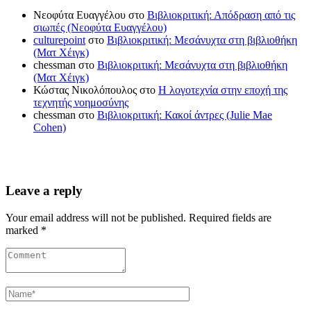
Νεοφύτα Ευαγγέλου
στο
Βιβλιοκριτική: Απόδραση από τις
σιωπές (Νεοφύτα Ευαγγέλου)
culturepoint
στο
Βιβλιοκριτική: Μεσάνυχτα στη βιβλιοθήκη
(Ματ Χέιγκ)
chessman
στο
Βιβλιοκριτική: Μεσάνυχτα στη βιβλιοθήκη
(Ματ Χέιγκ)
Κώστας Νικολόπουλος
στο
Η λογοτεχνία στην εποχή της
τεχνητής νοημοσύνης
chessman
στο
Βιβλιοκριτική: Κακοί άντρες (Julie Mae
Cohen)
Leave a reply
Your email address will not be published. Required fields are
marked *