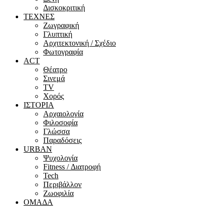
Δισκοκριτική
ΤΕΧΝΕΣ
Ζωγραφική
Γλυπτική
Αρχιτεκτονική / Σχέδιο
Φωτογραφία
ACT
Θέατρο
Σινεμά
ΤV
Χορός
ΙΣΤΟΡΙΑ
Αρχαιολογία
Φιλοσοφία
Γλώσσα
Παραδόσεις
URBAN
Ψυχολογία
Fitness / Διατροφή
Tech
Περιβάλλον
Ζωοφιλία
ΟΜΑΔΑ