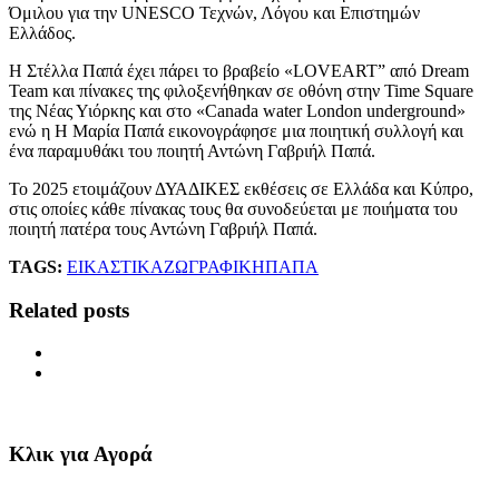
Όμιλου για την UNESCO Τεχνών, Λόγου και Επιστημών
Ελλάδος.
Η Στέλλα Παπά έχει πάρει το βραβείο «LOVEART” από Dream
Team και πίνακες της φιλοξενήθηκαν σε οθόνη στην Time Square
της Νέας Υιόρκης και στο «Canada water London underground»
ενώ η Η Μαρία Παπά εικονογράφησε μια ποιητική συλλογή και
ένα παραμυθάκι του ποιητή Αντώνη Γαβριήλ Παπά.
Το 2025 ετοιμάζουν ΔΥΑΔΙΚΕΣ εκθέσεις σε Ελλάδα και Κύπρο,
στις οποίες κάθε πίνακας τους θα συνοδεύεται με ποιήματα του
ποιητή πατέρα τους Αντώνη Γαβριήλ Παπά.
TAGS:
ΕΙΚΑΣΤΙΚΑ
ΖΩΓΡΑΦΙΚΗ
ΠΑΠΑ
Related posts
Κλικ για Αγορά