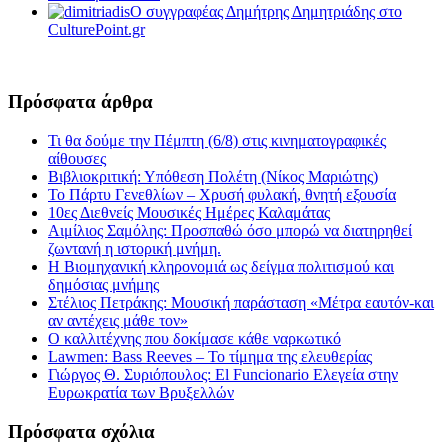
Ο συγγραφέας Δημήτρης Δημητριάδης στο
CulturePoint.gr
Πρόσφατα άρθρα
Τι θα δούμε την Πέμπτη (6/8) στις κινηματογραφικές
αίθουσες
Βιβλιοκριτική: Υπόθεση Πολέτη (Νίκος Μαριώτης)
Το Πάρτυ Γενεθλίων – Χρυσή φυλακή, θνητή εξουσία
10ες Διεθνείς Μουσικές Ημέρες Καλαμάτας
Αιμίλιος Σαμόλης: Προσπαθώ όσο μπορώ να διατηρηθεί
ζωντανή η ιστορική μνήμη.
Η Βιομηχανική κληρονομιά ως δείγμα πολιτισμού και
δημόσιας μνήμης
Στέλιος Πετράκης: Μουσική παράσταση «Μέτρα εαυτόν-και
αν αντέχεις μάθε τον»
Ο καλλιτέχνης που δοκίμασε κάθε ναρκωτικό
Lawmen: Bass Reeves – Το τίμημα της ελευθερίας
Γιώργος Θ. Συριόπουλος: El Funcionario Ελεγεία στην
Ευρωκρατία των Βρυξελλών
Πρόσφατα σχόλια