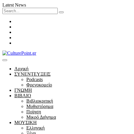
Latest News
Search
for:
Facebook
Twitter
Instagram
LinkedIn
Youtube
Αρχική
ΣΥΝΕΝΤΕΥΞΕΙΣ
Podcasts
Φρενοκομείο
ΓΝΩΜΗ
ΒΙΒΛΙΟ
Βιβλιοκριτική
Μυθιστόρημα
Ποίηση
Μικρό Διήγημα
ΜΟΥΣΙΚΗ
Ελληνική
Ξένη