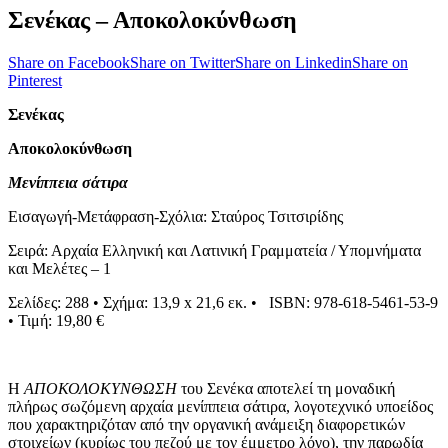
Σενέκας – Αποκολοκύνθωση
Share on Facebook
Share on Twitter
Share on Linkedin
Share on
Pinterest
Σενέκας
Αποκολοκύνθωση
Μενίππεια σάτιρα
Εισαγωγή-Μετάφραση-Σχόλια: Σταύρος Τσιτσιρίδης
Σειρά: Αρχαία Ελληνική και Λατινική Γραμματεία / Υπομνήματα
και Μελέτες – 1
Σελίδες: 288 • Σχήμα: 13,9 x 21,6 εκ. • ISBN: 978-618-5461-53-9
• Τιμή: 19,80 €
Η
ΑΠΟΚΟΛΟΚΥΝΘΩΣΗ
του Σενέκα αποτελεί τη μοναδική
πλήρως σωζόμενη αρχαία μενίππεια σάτιρα, λογοτεχνικό υποείδος
που χαρακτηριζόταν από την οργανική ανάμειξη διαφορετικών
στοιχείων (κυρίως του πεζού με τον έμμετρο λόγο), την παρωδία