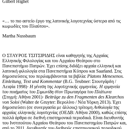
Gilbert Highet
«… το πιο αστείο έργο της λατινικής λογοτεχνίας ύστερα από τις
κωμωδίες του Πλαύτου».
Martha Nussbaum
Ο ΣΤΑΥΡΟΣ ΤΣΙΤΣΙΡΙΔΗΣ είναι καθηγητής της Αρχαίας
Ελληνικής Φιλολογίας και του Αρχαίου Θεάτρου στο
Πανεπιστήμιο Πατρών. Έχει επίσης διδάξει αρχαία ελληνική και
λατινική φιλολογία στα Πανεπιστήμια Κύπρου και Saarland. Στις
δημοσιεύσεις του περιλαμβάνονται τα βιβλία:
Platons Menexenos.
Einleitung, Text und Kommentar
(B.G. Teubner: Στουτγάρδη /
Λειψία 1998)·
Η γένεση της λογοτεχνικής ερμηνείας. Η ερμηνεία
του ποιήματος του Σιμωνίδη στον
Πρωταγόρα
του Πλάτωνα
(Στιγμή: Αθήνα 2001)·
Beiträge zu den Fragmenten des Klearchos
von Soloi
(Walter de Gruyter: Βερολίνο / Νέα Υόρκη 2013). Έχει
δημοσιεύσει (σε συνεργασία με άλλους) τρίτομη
Ανθολογία της
αρχαίας ελληνικής λογοτεχνίας
(ΟΕΔΒ: Αθήνα 2000), καθώς επίσης
πολλά άρθρα σε διεθνή επιστημονικά περιοδικά. Είναι διευθυντής
του Ινστιτούτου Αρχαίου Θεάτρου του Πανεπιστημίου Πατρών και,
από το 2011, διευθυντής του διεθνούς επιστημονικού περιοδικού