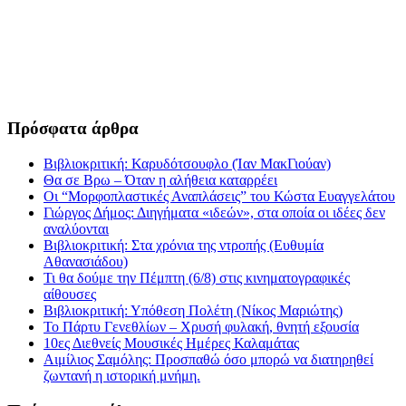
Πρόσφατα άρθρα
Βιβλιοκριτική: Καρυδότσουφλο (Ίαν ΜακΓιούαν)
Θα σε Βρω – Όταν η αλήθεια καταρρέει
Οι “Μορφοπλαστικές Αναπλάσεις” του Κώστα Ευαγγελάτου
Γιώργος Δήμος: Διηγήματα «ιδεών», στα οποία οι ιδέες δεν
αναλύονται
Βιβλιοκριτική: Στα χρόνια της ντροπής (Ευθυμία
Αθανασιάδου)
Τι θα δούμε την Πέμπτη (6/8) στις κινηματογραφικές
αίθουσες
Βιβλιοκριτική: Υπόθεση Πολέτη (Νίκος Μαριώτης)
Το Πάρτυ Γενεθλίων – Χρυσή φυλακή, θνητή εξουσία
10ες Διεθνείς Μουσικές Ημέρες Καλαμάτας
Αιμίλιος Σαμόλης: Προσπαθώ όσο μπορώ να διατηρηθεί
ζωντανή η ιστορική μνήμη.