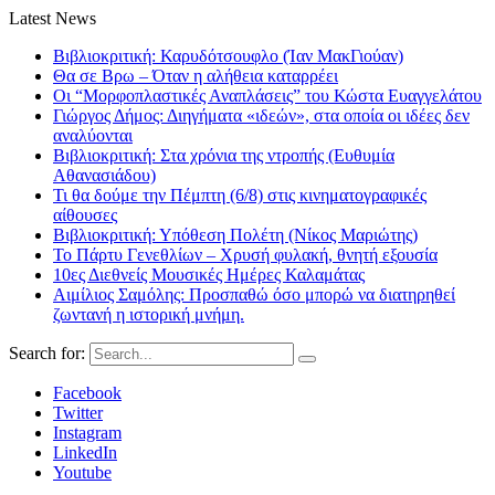
Latest News
Βιβλιοκριτική: Καρυδότσουφλο (Ίαν ΜακΓιούαν)
Θα σε Βρω – Όταν η αλήθεια καταρρέει
Οι “Μορφοπλαστικές Αναπλάσεις” του Κώστα Ευαγγελάτου
Γιώργος Δήμος: Διηγήματα «ιδεών», στα οποία οι ιδέες δεν
αναλύονται
Βιβλιοκριτική: Στα χρόνια της ντροπής (Ευθυμία
Αθανασιάδου)
Τι θα δούμε την Πέμπτη (6/8) στις κινηματογραφικές
αίθουσες
Βιβλιοκριτική: Υπόθεση Πολέτη (Νίκος Μαριώτης)
Το Πάρτυ Γενεθλίων – Χρυσή φυλακή, θνητή εξουσία
10ες Διεθνείς Μουσικές Ημέρες Καλαμάτας
Αιμίλιος Σαμόλης: Προσπαθώ όσο μπορώ να διατηρηθεί
ζωντανή η ιστορική μνήμη.
Search for:
Facebook
Twitter
Instagram
LinkedIn
Youtube