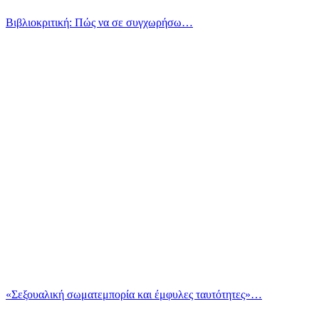
Βιβλιοκριτική: Πώς να σε συγχωρήσω…
«Σεξουαλική σωματεμπορία και έμφυλες ταυτότητες»…