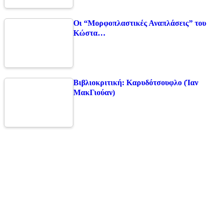
Οι “Μορφοπλαστικές Αναπλάσεις” του
Κώστα…
Βιβλιοκριτική: Καρυδότσουφλο (Ίαν
ΜακΓιούαν)