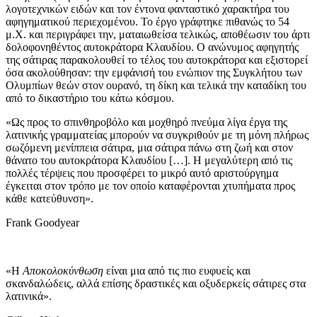
λογοτεχνικών ειδών και τον έντονα φανταστικό χαρακτήρα του
αφηγηματικού περιεχομένου. Το έργο γράφτηκε πιθανώς το 54
μ.Χ. και περιγράφει την, ματαιωθείσα τελικώς, αποθέωσιν του άρτι
δολοφονηθέντος αυτοκράτορα Κλαυδίου. Ο ανώνυμος αφηγητής
της σάτιρας παρακολουθεί το τέλος του αυτοκράτορα και εξιστορεί
όσα ακολούθησαν: την εμφάνισή του ενώπιον της Συγκλήτου των
Ολυμπίων θεών στον ουρανό, τη δίκη και τελικά την καταδίκη του
από το δικαστήριο του κάτω κόσμου.
«Ως προς το σπινθηροβόλο και μοχθηρό πνεύμα λίγα έργα της
λατινικής γραμματείας μπορούν να συγκριθούν με τη μόνη πλήρως
σωζόμενη μενίππεια σάτιρα, μια σάτιρα πάνω στη ζωή και στον
θάνατο του αυτοκράτορα Κλαυδίου […]. Η μεγαλύτερη από τις
πολλές τέρψεις που προσφέρει το μικρό αυτό αριστούργημα
έγκειται στον τρόπο με τον οποίο καταφέρονται χτυπήματα προς
κάθε κατεύθυνση».
Frank Goodyear
«Η
Αποκολοκύνθωση
είναι μια από τις πιο ευφυείς και
σκανδαλώδεις, αλλά επίσης δραστικές και οξυδερκείς σάτιρες στα
λατινικά».