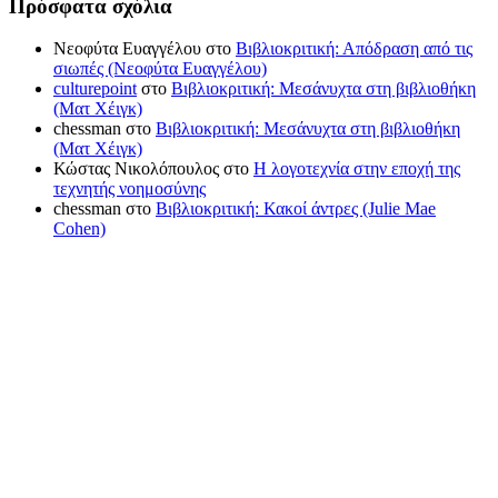
Πρόσφατα σχόλια
Νεοφύτα Ευαγγέλου
στο
Βιβλιοκριτική: Απόδραση από τις
σιωπές (Νεοφύτα Ευαγγέλου)
culturepoint
στο
Βιβλιοκριτική: Μεσάνυχτα στη βιβλιοθήκη
(Ματ Χέιγκ)
chessman
στο
Βιβλιοκριτική: Μεσάνυχτα στη βιβλιοθήκη
(Ματ Χέιγκ)
Κώστας Νικολόπουλος
στο
Η λογοτεχνία στην εποχή της
τεχνητής νοημοσύνης
chessman
στο
Βιβλιοκριτική: Κακοί άντρες (Julie Mae
Cohen)