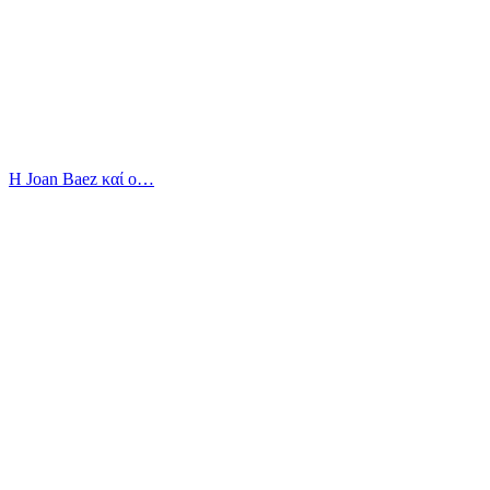
Η Joan Baez καί ο…