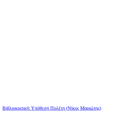
Βιβλιοκριτική: Υπόθεση Πολέτη (Νίκος Μαριώτης)