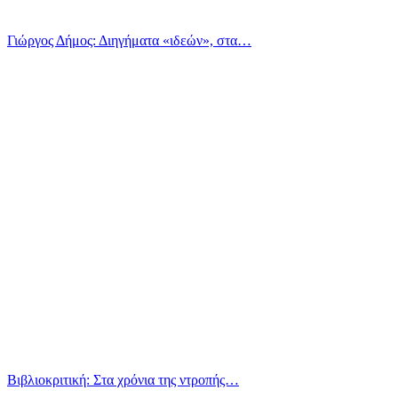
Γιώργος Δήμος: Διηγήματα «ιδεών», στα…
Βιβλιοκριτική: Στα χρόνια της ντροπής…