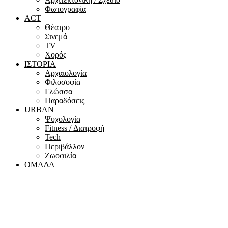
Φωτογραφία
ACT
Θέατρο
Σινεμά
ΤV
Χορός
ΙΣΤΟΡΙΑ
Αρχαιολογία
Φιλοσοφία
Γλώσσα
Παραδόσεις
URBAN
Ψυχολογία
Fitness / Διατροφή
Tech
Περιβάλλον
Ζωοφιλία
ΟΜΑΔΑ