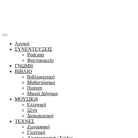
Αρχική
ΣΥΝΕΝΤΕΥΞΕΙΣ
Podcasts
Φρενοκομείο
ΓΝΩΜΗ
ΒΙΒΛΙΟ
Βιβλιοκριτική
Μυθιστόρημα
Ποίηση
Μικρό Διήγημα
ΜΟΥΣΙΚΗ
Ελληνική
Ξένη
Δισκοκριτική
ΤΕΧΝΕΣ
Ζωγραφική
Γλυπτική
Αρχιτεκτονική / Σχέδιο