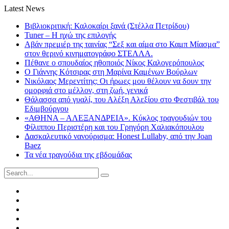
Latest News
Βιβλιοκριτική: Καλοκαίρι ξανά (Στέλλα Πετρίδου)
Tuner – Η ηχώ της επιλογής
Αβάν πρεμιέρ της ταινίας “Σεξ και αίμα στο Καμπ Μίασμα”
στον θερινό κινηματογράφο ΣΤΕΛΛΑ.
Πέθανε ο σπουδαίος ηθοποιός Νίκος Καλογερόπουλος
Ο Γιάννης Κότσιρας στη Μαρίνα Καμένων Βούρλων
Νικόλαος Μερεντίτης: Οι ήρωες μου θέλουν να δουν την
ομορφιά στο μέλλον, στη ζωή, γενικά
Θάλασσα από γυαλί, του Αλέξη Αλεξίου στο Φεστιβάλ του
Εδιμβούργου
«ΑΘΗΝΑ – ΑΛΕΞΑΝΔΡΕΙΑ». Κύκλος τραγουδιών του
Φίλιππου Περιστέρη και του Γρηγόρη Χαλιακόπουλου
Δασκαλευτικό νανούρισμα: Honest Lullaby, από την Joan
Baez
Τα νέα τραγούδια της εβδομάδας
Search
for:
Facebook
Twitter
Instagram
LinkedIn
Youtube