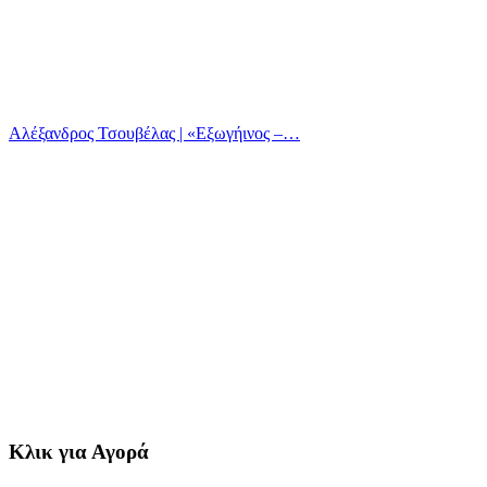
Αλέξανδρος Τσουβέλας | «Εξωγήινος –…
Κλικ για Αγορά