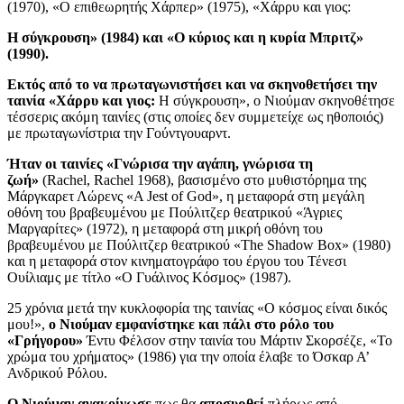
(1970), «Ο επιθεωρητής Χάρπερ» (1975), «Χάρρυ και γιος:
Η σύγκρουση» (1984) και «Ο κύριος και η κυρία Μπριτζ»
(1990).
Εκτός από το να πρωταγωνιστήσει και να σκηνοθετήσει την
ταινία «Χάρρυ και γιος:
Η σύγκρουση», ο Νιούμαν σκηνοθέτησε
τέσσερις ακόμη ταινίες (στις οποίες δεν συμμετείχε ως ηθοποιός)
με πρωταγωνίστρια την Γούντγουαρντ.
Ήταν οι ταινίες «Γνώρισα την αγάπη, γνώρισα τη
ζωή»
(Rachel, Rachel 1968), βασισμένο στο μυθιστόρημα της
Μάργκαρετ Λώρενς «A Jest of God», η μεταφορά στη μεγάλη
οθόνη του βραβευμένου με Πούλιτζερ θεατρικού «Άγριες
Μαργαρίτες» (1972), η μεταφορά στη μικρή οθόνη του
βραβευμένου με Πούλιτζερ θεατρικού «The Shadow Box» (1980)
και η μεταφορά στον κινηματογράφο του έργου του Τένεσι
Ουίλιαμς με τίτλο «Ο Γυάλινος Κόσμος» (1987).
25 χρόνια μετά την κυκλοφορία της ταινίας «Ο κόσμος είναι δικός
μου!»,
ο Νιούμαν εμφανίστηκε και πάλι στο ρόλο του
«Γρήγορου»
Έντυ Φέλσον στην ταινία του Μάρτιν Σκορσέζε, «Το
χρώμα του χρήματος» (1986) για την οποία έλαβε το Όσκαρ Α’
Ανδρικού Ρόλου.
Ο Νιούμαν ανακοίνωσε
πως θα
αποσυρθεί
πλήρως από