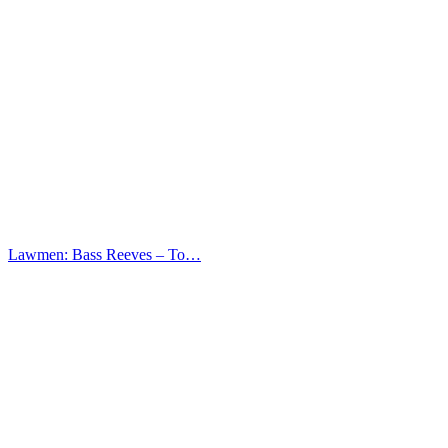
Lawmen: Bass Reeves – Το…