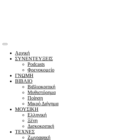
Αρχική
ΣΥΝΕΝΤΕΥΞΕΙΣ
Podcasts
Φρενοκομείο
ΓΝΩΜΗ
ΒΙΒΛΙΟ
Βιβλιοκριτική
Μυθιστόρημα
Ποίηση
Μικρό Διήγημα
ΜΟΥΣΙΚΗ
Ελληνική
Ξένη
Δισκοκριτική
ΤΕΧΝΕΣ
Ζωγραφική