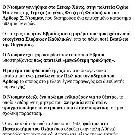
Ο Νιούμαν γεννήθηκε στο Σέικερ Χάιτς, στην πολιτεία Οχάιο
.
Ήταν γιος της
Τερέζα (το γένος Φέτζερ ή Φέτσκο) και του
Άρθουρ Σ. Νιούμαν,
που διατηρούσε ένα επιτυχημένο κατάστημα
αθλητικών ειδών.
Ο πατέρας του
ήταν Εβραίος και η μητέρα του προερχόταν από
οικογένεια Σλοβάκων Καθολικών,
από το πάλαι ποτέ
Βασίλειο
της Ουγγαρίας.
Ο Νιούμαν
έχει χαρακτηρίσει τον εαυτό του
Εβραίο
,
υποστηρίζοντας
πως αποτελεί «μεγαλύτερη πρόκληση».
Η μητέρα του ηθοποιού
εργαζόταν στο οικογενειακό
κατάστημα,
ενώ μεγάλωνε τον Πωλ και τον αδερφό του
Άρθουρ
(ο οποίος στο μέλλον έγινε παραγωγός και διευθυντής
παραγωγής).
Ο Νιούμαν έδειξε ένα πρώιμο ενδιαφέρον για το θέατρο
, το
οποίο ενθάρρυνε η μητέρα του.
Σε ηλικία επτά ετών,
πραγματοποίησε το ντεμπούτο του στην υποκριτική,
σε μια
σχολική παράσταση.
Όταν αποφοίτησε από το λύκειο το 1943,
φοίτησε στο
Πανεπιστήμιο του Οχάιο
(που εδρεύει στην πόλη Αθήνα)
σπουδάζοντας οικονομικά. Αποτέλεσε μέλος της φοιτητικής