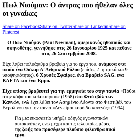
Πωλ Νιούμαν: Ο άντρας που ήθελαν όλες
οι γυναίκες
Share on Facebook
Share on Twitter
Share on Linkedin
Share on
Pinterest
Ο Πωλ Νιούμαν (Paul Newman), αμερικανός ηθοποιός και
σκηνοθέτης, γεννήθηκε στις 26 Ιανουαρίου 1925 και πέθανε
στις 26 Σεπτεμβρίου 2008.
Είχε λάβει πολυάριθμα βραβεία για το έργο του,
ανάμεσα στα
οποία ένα Όσκαρ Α’ Ανδρικού Ρόλου
(επίσης 2 τιμητικά και 9
υποψηφιότητες),
6 Χρυσές Σφαίρες, ένα Βραβείο SAG, ένα
BAFTA και ένα Έμμυ.
Είχε επίσης βραβευτεί για την ερμηνεία του στην ταινία
«Πόθοι
στην κάψα του καλοκαιριού» (1958)
στο Φεστιβάλ των
Καννών,
ενώ έχει λάβει τον Ασημένιο Λέοντα στο Φεστιβάλ του
Βερολίνου για την ταινία «Δεν είμαι κορόιδο κανενός» (1994).
Για μια εικοσαετία υπήρξε οδηγός αγωνιστικών
αυτοκινήτων, ενώ μέχρι και τις τελευταίες μέρες
της
ζωής του προσέφερε πλούσιο φιλανθρωπικό
έργο.