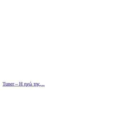
Tuner – Η ηχώ της…