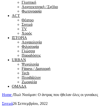
Γλυπτική
Αρχιτεκτονική / Σχέδιο
Φωτογραφία
ACT
Θέατρο
Σινεμά
ΤV
Χορός
ΙΣΤΟΡΙΑ
Αρχαιολογία
Φιλοσοφία
Γλώσσα
Παραδόσεις
URBAN
Ψυχολογία
Fitness / Διατροφή
Tech
Περιβάλλον
Ζωοφιλία
ΟΜΑΔΑ
Home
/
Πωλ Νιούμαν: Ο άντρας που ήθελαν όλες οι γυναίκες
Σινεμά
26 Σεπτεμβρίου, 2022