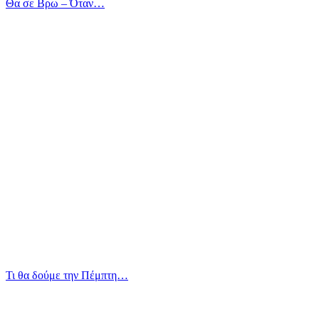
Θα σε Βρω – Όταν…
Τι θα δούμε την Πέμπτη…