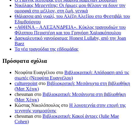
Νικόλαος Μερεντίτης: Οι ήρωες μου θέλουν να δουν την
ομορφιά στο μέλλον, στη ζωή, γενικά
Θάλασσα από γυαλί, του Αλέξη Αλεξίου στο Φεστιβάλ του
Εδιμβούργου
«ΑΘΗΝΑ – ΑΛΕΞΑΝΔΡΕΙΑ». Κύκλος τραγουδιών του
Φίλιππου Περιστέρη και του Γρηγόρη Χαλιακόπουλου
Δασκαλευτικό νανούρισμα: Honest Lullaby, από την Joan
Baez
Τα νέα τραγούδια της εβδομάδας
Πρόσφατα σχόλια
Νεοφύτα Ευαγγέλου
στο
Βιβλιοκριτική: Απόδραση από τις
σιωπές (Νεοφύτα Ευαγγέλου)
culturepoint
στο
Βιβλιοκριτική: Μεσάνυχτα στη βιβλιοθήκη
(Ματ Χέιγκ)
chessman
στο
Βιβλιοκριτική: Μεσάνυχτα στη βιβλιοθήκη
(Ματ Χέιγκ)
Κώστας Νικολόπουλος
στο
Η λογοτεχνία στην εποχή της
τεχνητής νοημοσύνης
chessman
στο
Βιβλιοκριτική: Κακοί άντρες (Julie Mae
Cohen)