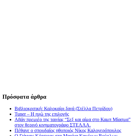
Πρόσφατα άρθρα
Βιβλιοκριτική: Καλοκαίρι ξανά (Στέλλα Πετρίδου)
Tuner – Η ηχώ της επιλογής
Αβάν πρεμιέρ της ταινίας “Σεξ και αίμα στο Καμπ Μίασμα”
στον θερινό κινηματογράφο ΣΤΕΛΛΑ.
Πέθανε ο σπουδαίος ηθοποιός Νίκος Καλογερόπουλος
Ο Γιάννης Κότσιρας στη Μαρίνα Καμένων Βούρλων