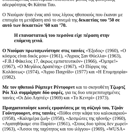
αδερφότητας Φι Κάππα Ταυ.
Ο Νιούμαν ήταν ένας από τους λίγους ηθοποιούς που έκαναν με
επιτυχία τη μετάβαση από το σινεμά της
δεκαετίας του ’50 σε
αυτό των δεκαετιών ’60 και ’70.
Η επαναστατική του περσόνα είχε πέραση στην
επόμενη γενιά
.
Ο Νιούμαν πρωταγωνίστησε στις ταινίες
«Έξοδος» (1960), «Ο
κόσμος είναι δικός μου» (1961), «Άγριος Σαν Θύελλα» (1963),
«F.B.I Φάκελος 17, άκρως εμπιστευτικόν» (1966), «Όμπρε!»
(1967), «Ο Μεγάλος Δραπέτης» (1967), «Ο Πύργος της
Κολάσεως» (1974), «Άγριο Παιχνίδι» (1977) και «Η Ετυμηγορία»
(1982).
Με τον ηθοποιό Ρόμπερτ Ρέντφορντ
και το σκηνοθέτη
Τζωρτζ
Ρόι Χιλ συμμάχησε δύο φορές
, για τις δυο υπερεπιτυχημένες
ταινίες «Οι Δύο Ληστές» (1969) και «Το Κεντρί» (1973).
Πραγματοποίησε κοινές εμφανίσεις με τη σύζυγό του, Τζοάν
Γούντγουορντ, στις ταινίες
«Πόθοι στην κάψα του καλοκαιριού»
(1958), «Καλημέρα ζωή» (1958), «Δεσμώτες της ηδονής» (1960),
«Αγαπηθήκαμε στο Παρίσι» (1961), «Στους δυο τρίτος δεν χωρεί»
(1963), «Άσσοι της ταχύτητος και του ιλίγγου» (1969), «WUSA»