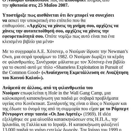
την
ηθοποιία στις 25 Μαΐου 2007.
Υποστήριξε πως αισθάνεται ότι δεν μπορεί να συνεχίσει
να
ασκεί την υποκριτική στο επίπεδο που θα
επιθυμούσε.
«Αρχίζεις να χάνεις τη μνήμη σου, αρχίζεις να
χάνεις την αυτοπεποίθησή σου, αρχίζεις να χάνεις την
εφευρετικότητά σου.
Οπότε νομίζω πως αυτό είναι πια ένα
κλεισμένο βιβλίο για μένα»
Με το συγγραφέα Α.Ε. Χότσνερ, ο Νιούμαν ίδρυσε την Newman’s
Own, μια σειρά τροφίμων το 1982. Ο Νιούμαν δωρίζει τα κέρδη
σε φιλανθρωπίες. Συνέγραψε μάλιστα με τον Χότσνερ ένα βιβλίο
για το σκοπό αυτό με τίτλο «Shameless Exploitation in Pursuit of
the Common Good»
(«Αναίσχυντη Εκμετάλλευση σε Αναζήτηση
του Κοινού Καλού»).
Ανάμεσά σε άλλους, από τη φιλανθρωπία του
Νιούμαν
επωφελείται η Hole in the Wall Gang Camp, μια
καλοκαιρινή κατασκήνωση για παιδιά με σοβαρά προβλήματα
υγείας στο Κονέκτικατ. Συνιδρυτής της είναι ο ίδιος ο Νιούμαν και
της έδωσε το όνομά της από τη συμμορία που είχαν
με το Ρόμπερτ
Ρέντφορντ στην ταινία «Οι Δυο Ληστές»
(1969). Η ιδέα
εξελίχθηκε σε μια αλυσίδα κατασκηνώσεων στις Η.Π.Α., την
Ιρλανδία, τη Γαλλία και το Ισραήλ. Η κατασκήνωση φιλοξενεί
13.000 παιδιά το χρόνο εντελώς δωρεάν. Τον Ιούνιο του 1999 ο