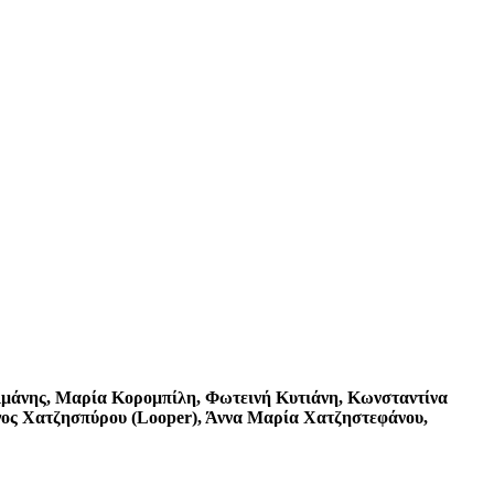
ριμάνης, Μαρία Κορομπίλη, Φωτεινή Κυτιάνη, Κωνσταντίνα
ς Χατζησπύρου (Looper), Άννα Μαρία Χατζηστεφάνου,