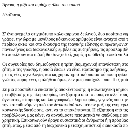
Άγνοια, η ρίζα και ο μίσχος όλου του κακού.
Πλάτωνας
Σ’ ένα ανέμελο στιγμιότυπο καλοκαιρινού δειλινού, δυο κορίτσια γ
γράφει την ώρα με μεγάλους κόκκινους αριθμούς είναι ανοιχτό από το
περίπου οκτώ και στο άκουσμα της τραγικής είδησης οι πρωταγωνιστ
πανελλήνιας και διακαναλικής εμβέλειας συζητήσεις, τις προσλαμβά
θα ποικίλουν και η ζωή θα συνεχιστεί, χωρίς η υπόθεση τελικά να λ
Οι συγκυρίες που δημιούργησε η τρίτη βιομηχανική επανάσταση στο
ζήτημα της γνώσης, η οποία έπαψε να είναι ταυτόσημο της αλήθειας,
με τις νέες τεχνολογίες και ως χαρακτηριστικό πια αυτού που η φιλ
γνώσης παραμένει, η αλήθεια όμως δεν μας απασχολεί πια. Το ζητο
Σε μια προσπάθεια εικαστικής αποκέντρωσης, η καλλιτεχνική δημιου
μεταβίβασης της πληροφορίας, ανεξάρτητα από το ποιος εκτελεί τους
άγνωστης, ιστορικής και λαογραφικής πληροφορίας, γεγονός που την
την κατευθυνόμενη από τον
δεσποτισμό
των μέσων μαζικής ενημέρωσ
κοινωνικής δικτύωσης, αντί να τα επισκέπτονται. Η εξάρτηση από τ
προβάλλουν, μας κάνει να αρνούμαστε πεισματικά να απέλθουμε
απ
χρηστική. Επικοινωνούν άραγε ουσιαστικά οι άνθρωποι ή η πρόσβασ
ζητήματος, μέσα από τη διαχρονικά μετασχηματιστική διαδικασία π