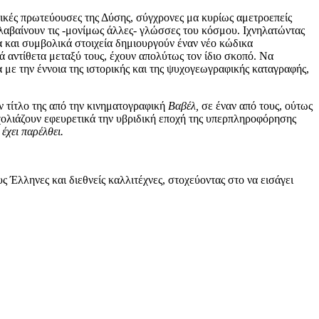
σμικές πρωτεύουσες της Δύσης, σύγχρονες μα κυρίως αμετροεπείς
αλαβαίνουν τις -μονίμως άλλες- γλώσσες του κόσμου. Ιχνηλατώντας
α και συμβολικά στοιχεία δημιουργούν έναν νέο κώδικα
ά αντίθετα μεταξύ τους, έχουν απολύτως τον ίδιο σκοπό. Να
α με την έννοια της ιστορικής και της ψυχογεωγραφικής καταγραφής,
ον τίτλο της από την κινηματογραφική
Βαβέλ,
σε έναν από τους, ούτως
 σχολιάζουν εφευρετικά την υβριδική εποχή της υπερπληροφόρησης
έχει παρέλθει.
ς Έλληνες και διεθνείς καλλιτέχνες, στοχεύοντας στο να εισάγει