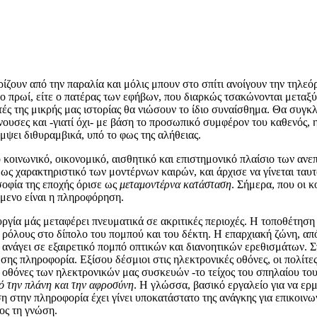
υρίζουν από την παραλία και μόλις μπουν στο σπίτι ανοίγουν την τηλε
 πρωί, είτε ο πατέρας των εφήβων, που διαρκώς τσακώνονται μεταξύ το
ές της μικρής μας ιστορίας θα νιώσουν το ίδιο συναίσθημα. Θα συγκλο
νουσες και -γιατί όχι- με βάση το προσωπικό συμφέρον του καθενός,
άμψει διθυραμβικά, υπό το φως της αλήθειας.
 κοινωνικό, οικονομικό, αισθητικό και επιστημονικό πλαίσιο των α
 ως χαρακτηριστικό των μοντέρνων καιρών, και άρχισε να γίνεται ταυ
οσοφία της εποχής όρισε ως
μεταμοντέρνα κατάσταση
. Σήμερα, που οι κ
ύμενο είναι η πληροφόρηση.
ργία μάς μεταφέρει πνευματικά σε ακριτικές περιοχές. Η τοποθέτηση τ
 ρόλους στο δίπολο του πομπού και του δέκτη. Η επαρχιακή ζώνη, από
 ανάγει σε εξαιρετικό πομπό οπτικών και διανοητικών ερεθισμάτων. 
ης πληροφορία. Εξίσου δέσμιοι στις ηλεκτρονικές οθόνες, οι πολίτ
ις οθόνες των ηλεκτρονικών μας συσκευών -το τείχος του σπηλαίου τ
ό την πλάνη και την αφροσύνη
. Η γλώσσα, βασικό εργαλείο για να ερμ
η στην πληροφορία έχει γίνει υποκατάστατο της ανάγκης για επικοιν
ρος τη γνώση.