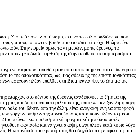
όραση. Στο από πάνω διαμέρισμα, εκείνο το παλιό ραδιόφωνο που
υς για τους followers, βρίσκεται στο σπίτι είτε όχι. Η ώρα είναι
νιστούν. Στην πορεία όμως των ημερών, με τις έρευνες, τις
 η αναταραχή θα δώσει τη θέση της στην απάθεια, τα συμπεράσματα
νεπτυγμένων κρατών τοποθέτησαν αυτοματοποιημένα στο επίκεντρο το
τόσημο της αποδοτικότητας, ως μιας σύζευξης της επιστημονικότητας
οινωνίες έχουν πλέον επέλθει στη Βιομηχανία 4.0, το ζήτημα της
ης επαρχίας στο κέντρο της έρευνας αναδεικνύει το ζήτημα της
 τη μία, και δη η συνοριακή πλευρά της, αποτελεί ανεξάντλητη πηγή
Στον ρόλο του δέκτη, από την άλλη, είναι αναγκασμένη να απορροφά
ες των γοργών ρυθμών της πρωτεύουσας κατοικούν πλέον τα μέσα
ου 21ου αιώνα- και η πλασματική πραγματικότητα όπου αυτές
ηνευθεί η φαντασία και να γίνει σκέψη, είναι πλέον κατά κύριο λόγο
ωνία; Η κατανόηση του ερωτήματος θα οδηγήσει στη διαφώτιση του