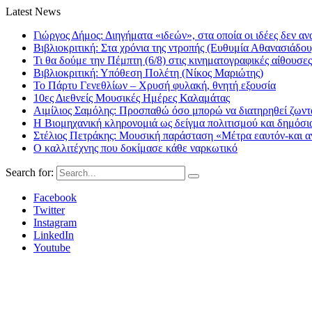
Latest News
Γιώργος Δήμος: Διηγήματα «ιδεών», στα οποία οι ιδέες δεν αν
Βιβλιοκριτική: Στα χρόνια της ντροπής (Ευθυμία Αθανασιάδου
Τι θα δούμε την Πέμπτη (6/8) στις κινηματογραφικές αίθουσες
Βιβλιοκριτική: Υπόθεση Πολέτη (Νίκος Μαριώτης)
Το Πάρτυ Γενεθλίων – Χρυσή φυλακή, θνητή εξουσία
10ες Διεθνείς Μουσικές Ημέρες Καλαμάτας
Αιμίλιος Σαμόλης: Προσπαθώ όσο μπορώ να διατηρηθεί ζωντα
Η Βιομηχανική κληρονομιά ως δείγμα πολιτισμού και δημόσι
Στέλιος Πετράκης: Μουσική παράσταση «Μέτρα εαυτόν-και αν
Ο καλλιτέχνης που δοκίμασε κάθε ναρκωτικό
Search for:
Facebook
Twitter
Instagram
LinkedIn
Youtube