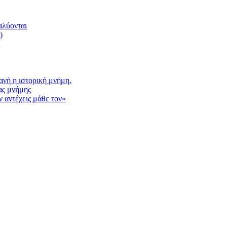
αλύονται
)
νή η ιστορική μνήμη.
ας μνήμης
 αντέχεις μάθε τον»