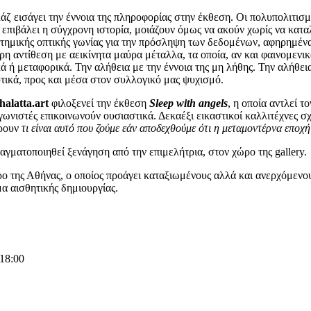
λάζ εισάγει την έννοια της πληροφορίας στην έκθεση. Οι πολυπολιτι
 επιβάλει η σύγχρονη ιστορία, μοιάζουν όμως να ακούν χωρίς να κατ
υστημικής οπτικής γωνίας για την πρόσληψη των δεδομένων, αφηρημέν
η αντίθεση με αεικίνητα μαύρα μέταλλα, τα οποία, αν και φαινομενικ
ά ή μεταφορικά. Την αλήθεια με την έννοια της μη λήθης. Την αλήθει
δυτικά, προς και μέσα στον συλλογικό μας ψυχισμό.
halatta.art
φιλοξενεί την έκθεση
Sleep with angels
, η οποία αντλεί τ
ταγωνιστές επικοινωνούν ουσιαστικά. Δεκαέξι εικαστικοί καλλιτέχνες
βρουν
τι είναι αυτό που ζούμε εάν αποδεχθούμε ότι η μεταμοντέρνα εποχή 
ραγματοποιηθεί ξενάγηση από την επιμελήτρια, στον χώρο της gallery.
τρο της Αθήνας, ο οποίος προάγει καταξιωμένους αλλά και ανερχόμενου
μα αισθητικής δημιουργίας.
18:00