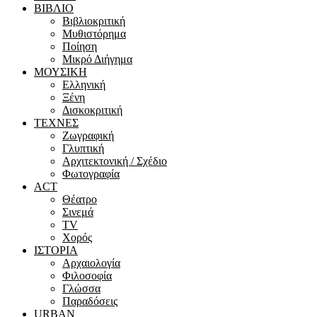
ΒΙΒΛΙΟ
Βιβλιοκριτική
Μυθιστόρημα
Ποίηση
Μικρό Διήγημα
ΜΟΥΣΙΚΗ
Ελληνική
Ξένη
Δισκοκριτική
ΤΕΧΝΕΣ
Ζωγραφική
Γλυπτική
Αρχιτεκτονική / Σχέδιο
Φωτογραφία
ACT
Θέατρο
Σινεμά
ΤV
Χορός
ΙΣΤΟΡΙΑ
Αρχαιολογία
Φιλοσοφία
Γλώσσα
Παραδόσεις
URBAN