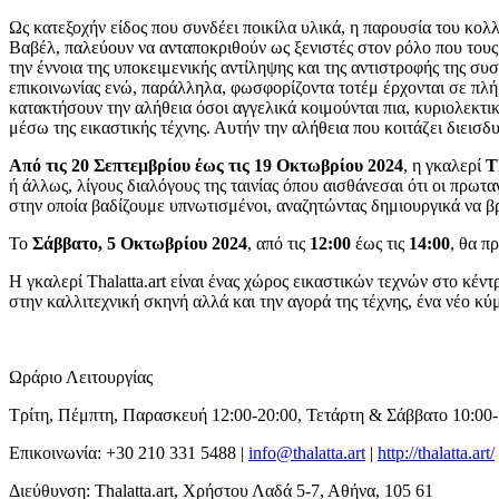
Ως κατεξοχήν είδος που συνδέει ποικίλα υλικά, η παρουσία του κολ
Βαβέλ, παλεύουν να ανταποκριθούν ως ξενιστές στον ρόλο που τους
την έννοια της υποκειμενικής αντίληψης και της αντιστροφής της σ
επικοινωνίας ενώ, παράλληλα, φωσφορίζοντα τοτέμ έρχονται σε πλήρ
κατακτήσουν την αλήθεια όσοι αγγελικά κοιμούνται πια, κυριολεκτικ
μέσω της εικαστικής τέχνης. Αυτήν την αλήθεια που κοιτάζει διεισ
Από τις 20 Σεπτεμβρίου έως τις 19 Οκτωβρίου 2024
, η γκαλερί
T
ή άλλως, λίγους διαλόγους της ταινίας όπου αισθάνεσαι ότι οι πρω
στην οποία βαδίζουμε υπνωτισμένοι, αναζητώντας δημιουργικά να 
Το
Σάββατο, 5 Οκτωβρίου 2024
, από τις
12:00
έως τις
14:00
, θα π
Η γκαλερί Thalatta.art είναι ένας χώρος εικαστικών τεχνών στο κέν
στην καλλιτεχνική σκηνή αλλά και την αγορά της τέχνης, ένα νέο κύ
Ωράριο Λειτουργίας
Τρίτη, Πέμπτη, Παρασκευή 12:00-20:00, Τετάρτη & Σάββατο 10:00-
Επικοινωνία: +30 210 331 5488 |
info@thalatta.art
|
http://thalatta.art/
Διεύθυνση: Τhalatta.art, Χρήστου Λαδά 5-7, Αθήνα, 105 61