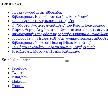
Latest News
Τα νέα τραγούδια της εβδομάδας
Βιβλιοκριτική: Καρυδότσουφλο (Ίαν ΜακΓιούαν)
Θα σε Βρω – Όταν η αλήθεια καταρρέει
Οι “Μορφοπλαστικές Αναπλάσεις” του Κώστα Ευαγγελάτου
Γιώργος Δήμος: Διηγήματα «ιδεών», στα οποία οι ιδέες δεν αν
Βιβλιοκριτική: Στα χρόνια της ντροπής (Ευθυμία Αθανασιάδου
Τι θα δούμε την Πέμπτη (6/8) στις κινηματογραφικές αίθουσες
Βιβλιοκριτική: Υπόθεση Πολέτη (Νίκος Μαριώτης)
Το Πάρτυ Γενεθλίων – Χρυσή φυλακή, θνητή εξουσία
10ες Διεθνείς Μουσικές Ημέρες Καλαμάτας
Search for:
Facebook
Twitter
Instagram
LinkedIn
Youtube