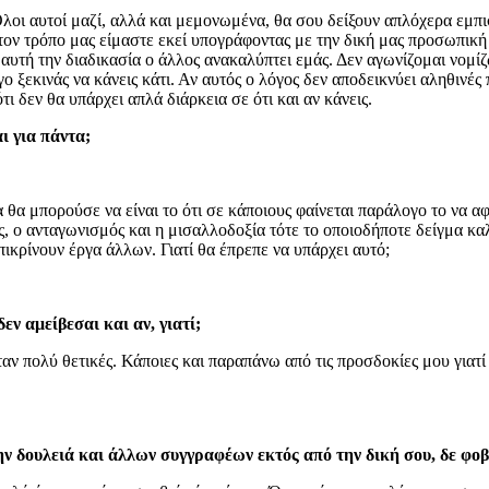
οι αυτοί μαζί, αλλά και μεμονωμένα, θα σου δείξουν απλόχερα εμπι
 τον τρόπο μας είμαστε εκεί υπογράφοντας με την δική μας προσωπική
τή την διαδικασία ο άλλος ανακαλύπτει εμάς. Δεν αγωνίζομαι νομίζω
ο ξεκινάς να κάνεις κάτι. Αν αυτός ο λόγος δεν αποδεικνύει αληθινές
 δεν θα υπάρχει απλά διάρκεια σε ότι και αν κάνεις.
ι για πάντα;
 θα μπορούσε να είναι το ότι σε κάποιους φαίνεται παράλογο το να αφ
ς, ο ανταγωνισμός και η μισαλλοδοξία τότε το οποιοδήποτε δείγμα κα
ικρίνουν έργα άλλων. Γιατί θα έπρεπε να υπάρχει αυτό;
ν αμείβεσαι και αν, γιατί;
ταν πολύ θετικές. Κάποιες και παραπάνω από τις προσδοκίες μου γιατ
την δουλειά και άλλων συγγραφέων εκτός από την δική σου, δε φο