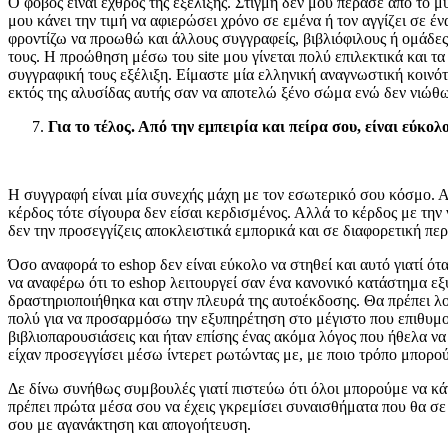
Ο φόβος είναι εχθρός της εξέλιξης. Στιγμή δεν μου πέρασε από το μ
μου κάνει την τιμή να αφιερώσει χρόνο σε εμένα ή τον αγγίζει σε έ
φροντίζω να προωθώ και άλλους συγγραφείς, βιβλιόφιλους ή ομάδες
τους. Η προώθηση μέσω του site μου γίνεται πολύ επιλεκτικά και τ
συγγραφική τους εξέλιξη. Είμαστε μία ελληνική αναγνωστική κοινό
εκτός της αλυσίδας αυτής σαν να αποτελώ ξένο σώμα ενώ δεν νιώθω
Για το τέλος. Από την εμπειρία και πείρα σου, είναι εύκολ
Η συγγραφή είναι μία συνεχής μάχη με τον εσωτερικό σου κόσμο. Αυ
κέρδος τότε σίγουρα δεν είσαι κερδισμένος. Αλλά το κέρδος με την
δεν την προσεγγίζεις αποκλειστικά εμπορικά και σε διαφορετική περ
Όσο αναφορά το eshop δεν είναι εύκολο να στηθεί και αυτό γιατί ότ
να αναφέρω ότι το eshop λειτουργεί σαν ένα κανονικό κατάστημα ε
δραστηριοποιήθηκα και στην πλευρά της αυτοέκδοσης. Θα πρέπει λοι
πολύ για να προσαρμόσω την εξυπηρέτηση στο μέγιστο που επιθυμο
βιβλιοπαρουσιάσεις και ήταν επίσης ένας ακόμα λόγος που ήθελα να
είχαν προσεγγίσει μέσω ίντερετ ρωτώντας με, με ποιο τρόπο μπορο
Δε δίνω συνήθως συμβουλές γιατί πιστεύω ότι όλοι μπορούμε να κάν
πρέπει πρώτα μέσα σου να έχεις γκρεμίσει συναισθήματα που θα σε
σου με αγανάκτηση και απογοήτευση.