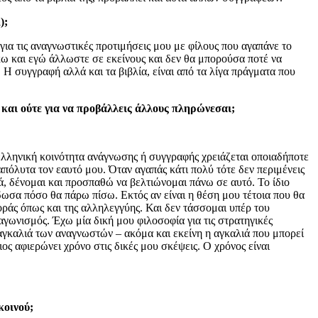
);
ια τις αναγνωστικές προτιμήσεις μου με φίλους που αγαπάνε το
κω και εγώ άλλωστε σε εκείνους και δεν θα μπορούσα ποτέ να
 Η συγγραφή αλλά και τα βιβλία, είναι από τα λίγα πράγματα που
 και ούτε για να προβάλλεις άλλους πληρώνεσαι;
ελληνική κοινότητα ανάγνωσης ή συγγραφής χρειάζεται οποιαδήποτε
πόλυτα τον εαυτό μου. Όταν αγαπάς κάτι πολύ τότε δεν περιμένεις
, δένομαι και προσπαθώ να βελτιώνομαι πάνω σε αυτό. Το ίδιο
ωσα πόσο θα πάρω πίσω. Εκτός αν είναι η θέση μου τέτοια που θα
ράς όπως και της αλληλεγγύης. Και δεν τάσσομαι υπέρ του
αγωνισμός. Έχω μία δική μου φιλοσοφία για τις στρατηγικές
αγκαλιά των αναγνωστών – ακόμα και εκείνη η αγκαλιά που μπορεί
ιος αφιερώνει χρόνο στις δικές μου σκέψεις. Ο χρόνος είναι
κοινού;