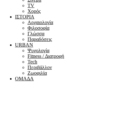
ΤV
Χορός
ΙΣΤΟΡΙΑ
Αρχαιολογία
Φιλοσοφία
Γλώσσα
Παραδόσεις
URBAN
Ψυχολογία
Fitness / Διατροφή
Tech
Περιβάλλον
Ζωοφιλία
ΟΜΑΔΑ