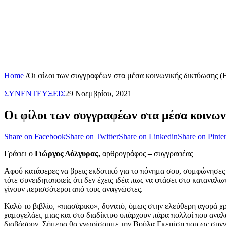
Home
/
Οι φίλοι των συγγραφέων στα μέσα κοινωνικής δικτύωσης 
ΣΥΝΕΝΤΕΥΞΕΙΣ
29 Νοεμβρίου, 2021
Οι φίλοι των συγγραφέων στα μέσα κοινω
Share on Facebook
Share on Twitter
Share on Linkedin
Share on Pinter
Γράφει ο
Γιώργος Δόλγυρας,
αρθρογράφος
–
συγγραφέας
Αφού κατάφερες να βρεις εκδοτικό για το πόνημα σου, συμφώνησες 
τότε συνειδητοποιείς ότι δεν έχεις ιδέα πως να φτάσει στο καταναλ
γίνουν περισσότεροι από τους αναγνώστες.
Καλό το βιβλίο, «πιασάρικο», δυνατό, όμως στην ελεύθερη αγορά χ
χαμογελάει, μιας και στο διαδίκτυο υπάρχουν πάρα πολλοί που αναλ
διαβάσουν. Σήμερα θα γνωρίσουμε την Βούλα Γκεμίση που ως συγγραφ