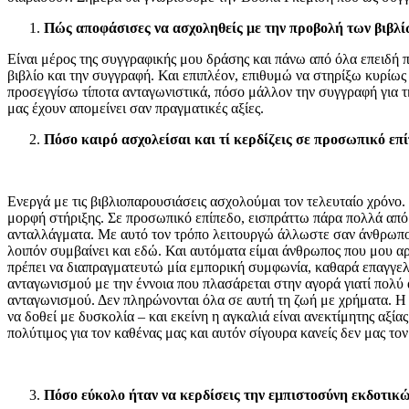
Πώς αποφάσισες να ασχοληθείς με την προβολή των βιβλίω
Είναι μέρος της συγγραφικής μου δράσης και πάνω από όλα επειδή π
βιβλίο και την συγγραφή. Και επιπλέον, επιθυμώ να στηρίξω κυρίω
προσεγγίσω τίποτα ανταγωνιστικά, πόσο μάλλον την συγγραφή για τη
μας έχουν απομείνει σαν πραγματικές αξίες.
Πόσο καιρό ασχολείσαι και τί κερδίζεις σε προσωπικό επ
Ενεργά με τις βιβλιοπαρουσιάσεις ασχολούμαι τον τελευταίο χρόνο
μορφή στήριξης. Σε προσωπικό επίπεδο, εισπράττω πάρα πολλά από τ
ανταλλάγματα. Με αυτό τον τρόπο λειτουργώ άλλωστε σαν άνθρωπος 
λοιπόν συμβαίνει και εδώ. Και αυτόματα είμαι άνθρωπος που μου α
πρέπει να διαπραγματευτώ μία εμπορική συμφωνία, καθαρά επαγγελμ
ανταγωνισμού με την έννοια που πλασάρεται στην αγορά γιατί πολύ α
ανταγωνισμού. Δεν πληρώνονται όλα σε αυτή τη ζωή με χρήματα. Η 
να δοθεί με δυσκολία – και εκείνη η αγκαλιά είναι ανεκτίμητης αξία
πολύτιμος για τον καθένας μας και αυτόν σίγουρα κανείς δεν μας το
Πόσο εύκολο ήταν να κερδίσεις την εμπιστοσύνη εκδοτικώ