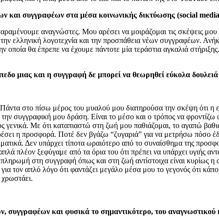
ν και συγγραφέων στα μέσα κοινωνικής δικτύωσης (social media
αραμένουμε αναγνώστες. Μου αρέσει να μοιράζομαι τις σκέψεις μου γ
ς την ελληνική λογοτεχνία και την προσπάθεια νέων συγγραφέων. Ανή
ν οποία θα έπρεπε να έχουμε πάντοτε μία τεράστια αγκαλιά στήριξης.
ίπεδο μιας και η συγγραφή δε μπορεί να θεωρηθεί εύκολα δουλειά
. Πάντα στο πίσω μέρος του μυαλού μου διατηρούσα την σκέψη ότι η 
ην συγγραφική μου δράση. Είναι το μέσο και ο τρόπος να φροντίζω α
γενικά. Με ότι καταπιαστώ στη ζωή μου παθιάζομαι, το αγαπώ βαθιά
ρέσει η προσφορά. Ποτέ δεν βγάζω “ζυγαριά” για να μετρήσω πόσο έδ
ατικά. Δεν υπάρχει τίποτα ωραιότερο από το συναίσθημα της προσφο
πλά πλέον ξεφύγαμε από τα όρια του ότι πρέπει να υπάρχει υγιής αντ
πληρωμή στη συγγραφή όπως και στη ζωή αντίστοιχα είναι κυρίως η 
ς για τον απλό λόγο ότι φαντάζει μεγάλο μέσα μου το γεγονός ότι κάπο
ν χρωστάει.
ν, συγγραφέων και φυσικά το σημαντικότερο, του αναγνωστικού 