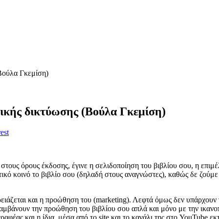
(Βούλα Γκεμίση)
νικής δικτύωσης (Βούλα Γκεμίση)
est
στους όρους έκδοσης, έγινε η σελιδοποίηση του βιβλίου σου, η επιμ
ωτικό κοινό το βιβλίο σου (δηλαδή στους αναγνώστες), καθώς δε ζούμ
ρειάζεται και η προώθηση του (marketing). Λεφτά όμως δεν υπάρχουν
αμβάνουν την προώθηση του βιβλίου σου απλά και μόνο με την ικανοπο
έας και η ίδια, μέσα από το site και το κανάλι της στο YouTube εκ