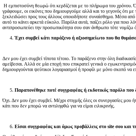
Η εμπιστοσύνη θεωρώ ότι κερδίζεται με το πλήρωμα του χρόνου. Όλ
γράφουμε, οι εικόνες που δημιουργούμε αλλά και το γεγονός ότι με
ξεκλειδώσει προς τους άλλους οποιοδήποτε συναίσθημα. Μέσα από αυ
αυτό το κάνει αρκετά εύκολο. Παρόλα αυτά, παίζει ρόλο για ποιο λόγ
αντιπροσωπεύει την προσωπικότητα σου σαν άνθρωπο τότε νομίζω ότι
Έχει συμβεί κάτι παράξενο ή αξιοσημείωτο που θα θυμάσα
Δεν μου έχει συμβεί τίποτα τέτοιο. Το παράξενο στην όλη διαδικασία
αμείβεσαι. Αλλά σε μία εποχή που επικρατεί γενικά ο εγωκεντρισμό
δημιουργούνται ψεύτικοι λογαριασμοί ή προφίλ με μόνο σκοπό να επ
Παραπονέθηκε ποτέ συγγραφέας ή εκδοτικός παρόλο που δε
Όχι. Δεν μου έχει συμβεί. Μέχρι στιγμής όλες οι συνεργασίες μου ή
κάτι που δεν μπορώ να αντιληφθώ για να είμαι ειλικρινής.
Είσαι συγγραφέας και όμως προβάλλεις στο site σου και 