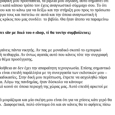
γγραφική μου προσπάθεια, τα βιβλία μου δηλαδή, αυτό σημαίνει ότι
ότι κατά κάποιο τρόπο τον έχεις αναγνωστικό σύμμαχο σου. Το ότι
ου και το κάνω για να δείξω και την στήριξη μου προς το πρόσωπο
ργα τους και πιστεύω σε αυτά και την όποια αναγνωστική ή
ς κρίκος που μας συνδέει το βιβλίο. Θα ήταν άτοπο να παραμείνω
ι site με δικό του e-shop, τί θα τον/ην συμβούλευες;
αίνεις πάντα νικητής. Αν πας με μοναδικό σκοπό το εμπορικό
ή πειθαρχία. Αν όντως αγαπάς αυτό που κάνεις τότε την συγγραφή
αι θέμα προσέγγισης.
 βοήθεια αν δεν έχει την απαραίτητη τεχνογνωσία. Επίσης σημαντικό
ω είναι επειδή παράλληλα με τη συνεργασία των εκδοτικών μου –
διαδικασίες. Στην δική μου περίπτωση, έπρεπε να ασχοληθώ πάρα
φα. Λόγω της πανδημίας, ήταν δύσκολο να κάνουμε
ό κοινό σε όποια περιοχή της χώρας μας. Αυτό επειδή αρκετοί με
οιράζομαι και μία σκέψη μου είναι ότι για να χτίσεις κάτι γερό θα
 Διαφορετικά, πολύ σύντομα ότι και αν κάνεις θα το αφήσεις πίσω