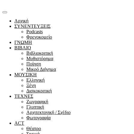
Αρχική
ΣΥΝΕΝΤΕΥΞΕΙΣ
Podcasts
Φρενοκομείο
ΓΝΩΜΗ
ΒΙΒΛΙΟ
Βιβλιοκριτική
Μυθιστόρημα
Ποίηση
Μικρό Διήγημα
ΜΟΥΣΙΚΗ
Ελληνική
Ξένη
Δισκοκριτική
ΤΕΧΝΕΣ
Ζωγραφική
Γλυπτική
Αρχιτεκτονική / Σχέδιο
Φωτογραφία
ACT
Θέατρο
Σινεμά