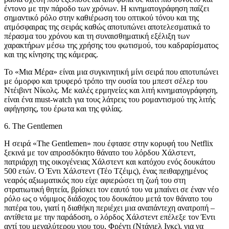
έντονο με την πάροδο των χρόνων. Η κινηματογράφηση παίζει
σημαντικό ρόλο στην καθιέρωση του οπτικού τόνου και της
ατμόσφαιρας της σειράς καθώς αποτυπώνει αποτελεσματικά το
πέρασμα του χρόνου και τη συναισθηματική εξέλιξη των
χαρακτήρων μέσω της χρήσης του φωτισμού, του καδραρίσματος
και της κίνησης της κάμερας.
Το «Μια Μέρα» είναι μια συγκινητική μίνι σειρά που αποτυπώνει
με όμορφο και τρυφερό τρόπο την ουσία του μπεστ σέλερ του
Ντέιβιντ Νίκολς. Με καλές ερμηνείες και λιτή κινηματογράφηση,
είναι ένα must-watch για τους λάτρεις του ρομαντισμού της λιτής
αφήγησης, του έρωτα και της φιλίας.
6. The Gentlemen
Η σειρά «The Gentlemen» που έφτασε στην κορυφή του Netflix
ξεκινά με τον απροσδόκητο θάνατο του λόρδου Χάλστεντ,
πατριάρχη της οικογένειας Χάλστεντ και κατόχου ενός δουκάτου
500 ετών. Ο Έντι Χάλστεντ (Τέο Τζέιμς), ένας πειθαρχημένος
νεαρός αξιωματικός που είχε αφιερώσει τη ζωή του στη
στρατιωτική θητεία, βρίσκει τον εαυτό του να μπαίνει σε έναν νέο
ρόλο ως ο νόμιμος διάδοχος του δουκάτου μετά τον θάνατο του
πατέρα του, γιατί η διαθήκη περιέχει μια αναπάντεχη ανατροπή –
αντίθετα με την παράδοση, ο λόρδος Χάλστεντ επέλεξε τον Έντι
αντί του μεγαλύτερου γιου του, Φρέντι (Ντάνιελ Ιγκς), για να