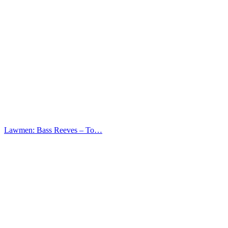
Lawmen: Bass Reeves – Το…