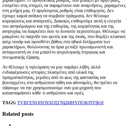
χαρακτήρων. Ο προσεκτικός ρυθμός, που μοιάζει με αργό βαλς,
επιτρέπει στις στιγμές να παραμένουν σαν αναμνήσεις, χαραγμένες
στη μνήμη μας. Ο αργόσυρτος ρυθμός είναι επιθυμητός. Δεν
έχουμε καμιά ανάγκη να συμβούν πράγματα, δεν θέλουμε
κορυφώσεις και ανατροπές. Διακαώς επιθυμούμε αυτή η ελεγεία
του ασπρόμαυρου και της επιθυμίας, της κομψότητας και της
ανησυχίας να διαρκέσει όσο το δυνατόν περισσότερο. Θέλουμε να
μακρύνει το παιχνίδι του φωτός και της σκιάς, που θυμίζει κλασικό
φιλμ νουάρ και προσθέτει βάθος στα ηθικά διλήμματα των
χαρακτήρων, θολώνοντας τα όρια μεταξύ πρωταγωνιστή και
ανταγωνιστή σε ένα μπαλέτο ψυχολογικής ίντριγκας και
πνευματικής έξαψης.
Αν θέλουμε η τηλεόραση να μην παράγει λήθη, αλλά
ενδιαφέρουσες ιστορίες πλασμένες από υλικά της
πραγματικότητας, γεμάτες από το φως της φαντασίας και
βουτηγμένες στα ανθρώπινα πάθη και αδυναμίες, θα πρέπει να
πάψουμε να την χρησιμοποιούμε σαν μια μηχανή που
κατασπαράσσει κάθε τι ανθρώπινο και υγιές.
TAGS:
TV
ΒΓΕΝΟΠΟΥΛΟΣ
ΓΝΩΜΗ
ΥΠΟΚΡΙΤΙΚΗ
Related posts