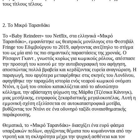
τους τίτλους τέλους.
2. Το Μικρό Ταρανδάκι
Το «Baby Reindeer» του Netflix, στα ελληνικά «Μικρό
Ταρανδάκι», εμφανίστηκε ως θεατρικός μονόλογος στο Φεστιβάλ
Fringe του Εδιμβούργου το 2019, αφήνοντας ανεξίτηλο το στίγμα
του ως μία από τις πιο σημαντικές παραστάσεις της χρονιάς. Ο
Ρίτσαρντ Γκαντ , γνωστός κυρίως για κωμικούς ρόλους, απέσπασε
την προσοχή του κοινού με την αυτοβιογραφική του αφήγηση,
αποσπώντας πολλά βραβεία και κερδίζοντας ευρεία αναγνώριση. Η
παραγωγή, που αργότερα μεταφέρθηκε στις σκηνές του Λονδίνου,
αφηγήθηκε την ταραχώδη ιστορία ενός νεαρού κωμικού ονόματι
Ντόνι, η ζωή του οποίου κατακλύζεται από το αδυσώπητο
κόλλημα, την αβάσταχτη ψύχωση της Μάρθα (Τζέσικα Κάνινγκ),
μιας μεσήλικης, ευτραφούς ξεκαρδιστικής μεγαλοκοπέλας. Αυτή η
εμμονική σχέση εξελίσσεται σε αυτοκαταστροφικά μοτίβα,
βυθίζοντας τον Ντόνι σε ένα οδυνηρό ταξίδι συναισθηματικής
παράκρουσης.
Θεματικά, το «Μικρό Ταρανδάκι» διασχίζει ένα ευρύ φάσμα
υπαρξιακών πεδίων, αγγίζοντας θέματα που κυμαίνονται από την
ντροπή και τη σκληρότητα μέχρι την ψυχική ασθένεια και τον