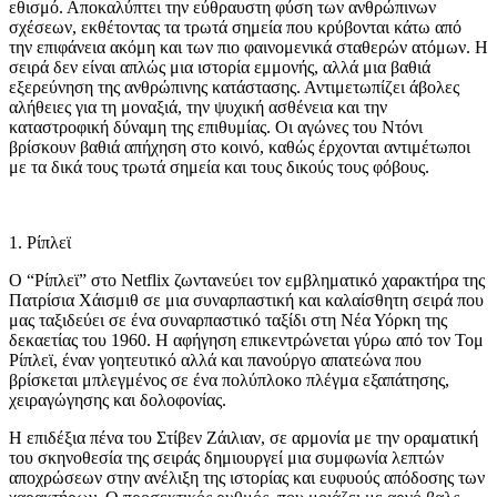
εθισμό. Αποκαλύπτει την εύθραυστη φύση των ανθρώπινων
σχέσεων, εκθέτοντας τα τρωτά σημεία που κρύβονται κάτω από
την επιφάνεια ακόμη και των πιο φαινομενικά σταθερών ατόμων. Η
σειρά δεν είναι απλώς μια ιστορία εμμονής, αλλά μια βαθιά
εξερεύνηση της ανθρώπινης κατάστασης. Αντιμετωπίζει άβολες
αλήθειες για τη μοναξιά, την ψυχική ασθένεια και την
καταστροφική δύναμη της επιθυμίας. Οι αγώνες του Ντόνι
βρίσκουν βαθιά απήχηση στο κοινό, καθώς έρχονται αντιμέτωποι
με τα δικά τους τρωτά σημεία και τους δικούς τους φόβους.
1. Ρίπλεϊ
Ο “Ρίπλεϊ” στο Netflix ζωντανεύει τον εμβληματικό χαρακτήρα της
Πατρίσια Χάισμιθ σε μια συναρπαστική και καλαίσθητη σειρά που
μας ταξιδεύει σε ένα συναρπαστικό ταξίδι στη Νέα Υόρκη της
δεκαετίας του 1960. Η αφήγηση επικεντρώνεται γύρω από τον Τομ
Ρίπλεϊ, έναν γοητευτικό αλλά και πανούργο απατεώνα που
βρίσκεται μπλεγμένος σε ένα πολύπλοκο πλέγμα εξαπάτησης,
χειραγώγησης και δολοφονίας.
Η επιδέξια πένα του Στίβεν Ζάιλιαν, σε αρμονία με την οραματική
του σκηνοθεσία της σειράς δημιουργεί μια συμφωνία λεπτών
αποχρώσεων στην ανέλιξη της ιστορίας και ευφυούς απόδοσης των