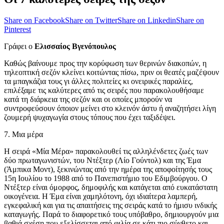
Share on Facebook
Share on Twitter
Share on Linkedin
Share on
Pinterest
Γράφει ο
Ελισσαίος Βγενόπουλος
Καθώς βαίνουμε προς την κορύφωση των θερινών διακοπών, η
τηλεοπτική σεζόν κλείνει κοιτώντας πίσω, πριν οι θεατές μαζέψουν
τα μπαγκάζια τους γι άλλες πολιτείες κι ονειρικές παραλίες,
επιλέξαμε τις καλύτερες από τις σειρές που παρακολουθήσαμε
κατά τη διάρκεια της σεζόν και οι οποίες μπορούν να
συντροφεύσουν όποιον μείνει στο κλεινόν άστυ ή αναζητήσει λίγη
ζουμερή ψυχαγωγία στους τόπους που έχει ταξιδέψει.
7. Μια μέρα
Η σειρά «Μία Μέρα» παρακολουθεί τις αλληλένδετες ζωές των
δύο πρωταγωνιστών, του Ντέξτερ (Λίο Γούντολ) και της Έμα
(Άμπικα Μοντ), ξεκινώντας από την ημέρα της αποφοίτησής τους
15η Ιουλίου το 1988 από το Πανεπιστήμιο του Εδιμβούργου. Ο
Ντέξτερ είναι όμορφος, δημοφιλής και κατάγεται από ευκατάστατη
οικογένεια. Η Έμα είναι χαμηλότονη, όχι ιδιαίτερα λαμπερή,
εγκεφαλική και για τις απαιτήσεις της σειράς κατά το ήμισυ ινδικής
καταγωγής. Παρά το διαφορετικό τους υπόβαθρο, δημιουργούν μια
βαθιά σχέση που εξελίσσεται από φιλία σε κάτι πιο σύνθετο και