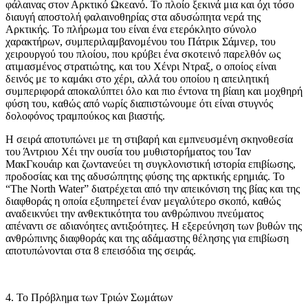
φάλαινας στον Αρκτικό Ωκεανό. Το πλοίο ξεκινά μια και όχι τόσο
διαυγή αποστολή φαλαινοθηρίας στα αδυσώπητα νερά της
Αρκτικής. Το πλήρωμα του είναι ένα ετερόκλητο σύνολο
χαρακτήρων, συμπεριλαμβανομένου του Πάτρικ Σάμνερ, του
χειρουργού του πλοίου, που κρύβει ένα σκοτεινό παρελθόν ως
ατιμασμένος στρατιώτης, και του Χένρι Ντραξ, ο οποίος είναι
δεινός με το καμάκι στο χέρι, αλλά του οποίου η απειλητική
συμπεριφορά αποκαλύπτει όλο και πιο έντονα τη βίαιη και μοχθηρή
φύση του, καθώς από νωρίς διαπιστώνουμε ότι είναι στυγνός
δολοφόνος τραμπούκος και βιαστής.
Η σειρά αποτυπώνει με τη στιβαρή και εμπνευσμένη σκηνοθεσία
του Άντριου Χέι την ουσία του μυθιστορήματος του Ίαν
ΜακΓκουάιρ και ζωντανεύει τη συγκλονιστική ιστορία επιβίωσης,
προδοσίας και της αδυσώπητης φύσης της αρκτικής ερημιάς. Το
“The North Water” διατρέχεται από την απεικόνιση της βίας και της
διαφθοράς η οποία εξυπηρετεί έναν μεγαλύτερο σκοπό, καθώς
αναδεικνύει την ανθεκτικότητα του ανθρώπινου πνεύματος
απέναντι σε αδιανόητες αντιξοότητες. Η εξερεύνηση των βυθών της
ανθρώπινης διαφθοράς και της αδάμαστης θέλησης για επιβίωση
αποτυπώνονται στα 8 επεισόδια της σειράς.
4. Το Πρόβλημα των Τριών Σωμάτων