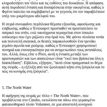
κληροδοτήσει τον τίτλο και τις ευθύνες του δουκάτου. Η απόφαση
αυτή πυροδοτεί ένταση και δυσαρέσκεια στην οικογένεια, καθώς ο
Φρέντι παλεύει να συμβιβαστεί με το γεγονός ότι τον παραβλέπουν
υπέρ του μικρότερου αδελφού του.
Η σειρά συνυφαίνει περίπλοκα θέματα εξουσίας, αφοσίωσης και
επιβίωσης, καθώς ο Έντουαρντ προσπαθεί να προστατεύσει το
πατρικό του σπίτι, ενώ ταυτόχρονα περιηγείται στον ύπουλο
υπόκοσμο που έχει ριζώσει στα όριά του. Με φόντο πλούσια τοπία
και πολυτελή σκηνικά, οι θεατές παρακολουθούν ένα τρενάκι
γεμάτο αγωνία και χιούμορ, καθώς ο Έντουαρντ χρησιμοποιεί
πονηριά και επινοητικότητα για να αντιμετωπίσει τους αντιπάλους
του. Αλλά, όπως είπε ο Ρίτσι, αυτή η ένταση μεταξύ των
αριστοκρατών και των απατεώνων είναι “εκεί που βρίσκεται όλη η
διασκέδαση”. Εξάλλου, εξήγησε, “αυτό είναι πραγματικά το θέμα
της σειράς – η εξέλιξη από τον ζωολογικό κήπο στη ζούγκλα και το
πώς να κυνηγάς στη ζούγκλα”.
5. The North Water
Η αφήγηση της σειράς με τίτλο « The North Water», που
προβάλλεται στο Cinobo, εκτυλίσσεται πάνω στο γερασμένο
φαλαινοθηρικό πλοίο Volunteer, σε μια αποστολή κυνηγιού