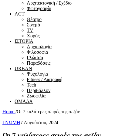
Αρχιτεκτονική / Σχέδιο
Φωτογραφία
ACT
Θέατρο
Σινεμά
ΤV
Χορός
ΙΣΤΟΡΙΑ
Αρχαιολογία
Φιλοσοφία
Γλώσσα
Παραδόσεις
URBAN
Ψυχολογία
Fitness / Διατροφή
Tech
Περιβάλλον
Ζωοφιλία
ΟΜΑΔΑ
Home
/
Οι 7 καλύτερες σειρές της σεζόν
ΓΝΩΜΗ
7 Αυγούστου, 2024
Οι 7 καλύτερες σειρές της σεζόν