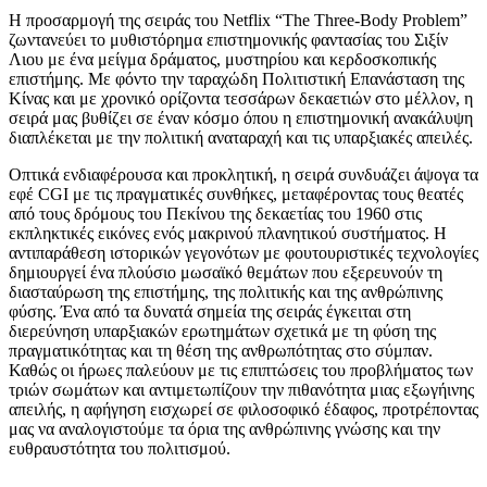
Η προσαρμογή της σειράς του Netflix “The Three-Body Problem”
ζωντανεύει το μυθιστόρημα επιστημονικής φαντασίας του Σιξίν
Λιου με ένα μείγμα δράματος, μυστηρίου και κερδοσκοπικής
επιστήμης. Με φόντο την ταραχώδη Πολιτιστική Επανάσταση της
Κίνας και με χρονικό ορίζοντα τεσσάρων δεκαετιών στο μέλλον, η
σειρά μας βυθίζει σε έναν κόσμο όπου η επιστημονική ανακάλυψη
διαπλέκεται με την πολιτική αναταραχή και τις υπαρξιακές απειλές.
Οπτικά ενδιαφέρουσα και προκλητική, η σειρά συνδυάζει άψογα τα
εφέ CGI με τις πραγματικές συνθήκες, μεταφέροντας τους θεατές
από τους δρόμους του Πεκίνου της δεκαετίας του 1960 στις
εκπληκτικές εικόνες ενός μακρινού πλανητικού συστήματος. Η
αντιπαράθεση ιστορικών γεγονότων με φουτουριστικές τεχνολογίες
δημιουργεί ένα πλούσιο μωσαϊκό θεμάτων που εξερευνούν τη
διασταύρωση της επιστήμης, της πολιτικής και της ανθρώπινης
φύσης. Ένα από τα δυνατά σημεία της σειράς έγκειται στη
διερεύνηση υπαρξιακών ερωτημάτων σχετικά με τη φύση της
πραγματικότητας και τη θέση της ανθρωπότητας στο σύμπαν.
Καθώς οι ήρωες παλεύουν με τις επιπτώσεις του προβλήματος των
τριών σωμάτων και αντιμετωπίζουν την πιθανότητα μιας εξωγήινης
απειλής, η αφήγηση εισχωρεί σε φιλοσοφικό έδαφος, προτρέποντας
μας να αναλογιστούμε τα όρια της ανθρώπινης γνώσης και την
ευθραυστότητα του πολιτισμού.