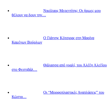
Νικόλαος Μερεντίτης: Οι ήρωες μου
θέλουν να δουν την…
Ο Γιάννης Κότσιρας στη Μαρίνα
Καμένων Βούρλων
Θάλασσα από γυαλί, του Αλέξη Αλεξίου
στο Φεστιβάλ…
Οι “Μορφοπλαστικές Αναπλάσεις” του
Κώστα…