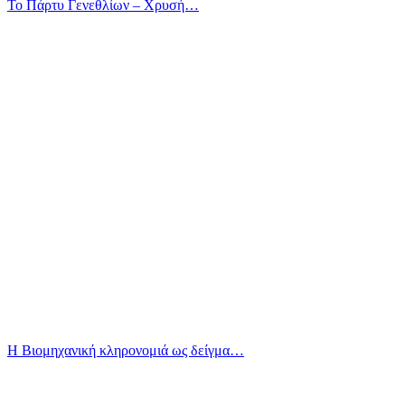
Το Πάρτυ Γενεθλίων – Χρυσή…
Η Βιομηχανική κληρονομιά ως δείγμα…