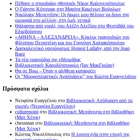
Πέθανε ο σπουδαίος ηθοποιός Νίκος Καλογερόπουλος
Ο Γιάννης Κότσιρας στη Μαρίνα Καμένων Βούρλων
Νικόλαος Μερεντίτης: Οι ήρωες μου θέλουν να δουν την
ομορφιά στο μέλλον, στη ζωή, γενικά
Θάλασσα από γυαλί, του Αλέξη Αλεξίου στο Φεστιβάλ του
Εδιμβούργου
«ΑΘΗΝΑ – ΑΛΕΞΑΝΔΡΕΙΑ». Κύκλος τραγουδιών του
Φίλιππου Περιστέρη και του Γρηγόρη Χαλιακόπουλου
Δασκαλευτικό νανούρισμα: Honest Lullaby, από την Joan
Baez
Τα νέα τραγούδια της εβδομάδας
Βιβλιοκριτική: Καρυδότσουφλο (Ίαν ΜακΓιούαν)
Θα σε Βρω – Όταν η αλήθεια καταρρέει
Οι “Μορφοπλαστικές Αναπλάσεις” του Κώστα Ευαγγελάτου
Πρόσφατα σχόλια
Νεοφύτα Ευαγγέλου
στο
Βιβλιοκριτική: Απόδραση από τις
σιωπές (Νεοφύτα Ευαγγέλου)
culturepoint
στο
Βιβλιοκριτική: Μεσάνυχτα στη βιβλιοθήκη
(Ματ Χέιγκ)
chessman
στο
Βιβλιοκριτική: Μεσάνυχτα στη βιβλιοθήκη
(Ματ Χέιγκ)
Κώστας Νικολόπουλος
στο
Η λογοτεχνία στην εποχή της
τεχνητής νοημοσύνης