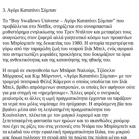
3. Αγόρι Καταπίνει Σύμπαν
Το “Boy Swallows Universe – Αγόρι Καταπίνει Σύμπαν” που
προβάλλεται στο Netflix, στηρίζεται στο συναρπαστικό
μυθιστόρημα ενηλικίωσης του Τρεν Ντάλτον και μεταφέρει τους
αναγνώστες στον ζοφερό αλλά γοητευτικό κόσμο των προαστίων
του Μπρίσμπεϊν της δεκαετίας του 1980. Η ιστορία περιστρέφεται
γύρω από την ταραχώδη ζωή του νεαρού Ιλάι Μπελ, ενός αγοριού
που αντιμετωπίζει μυριάδες προκλήσεις που δοκιμάζουν τα όρια
της ανθεκτικότητας και της κατανόησης της ηθικής του.
Η σειρά σε σκηνοθεσία των Μπάρατ Ναλούρι, Τζόσελιν
Μόρχαουζ και Κιμ Μόρντοντ, «Αγόρι Καταπίνει Σύμπαν» με τον
τρομερό πιτσιρικά Φέλιξ Κάμερον ο οποίος υποδύεται τον Ιλάι
Μπελ, βρίθει απρόσμενων ανατροπών, οι οποίες δεν αφήνουν ούτε
για μια στιγμή να «ηρεμήσουμε». Άλλες φορές ο ονειρικός
ρεαλισμός κι άλλες η ωμή πραγματικότητα έρχονται να ταράξουν
τα νερά που μόλις νομίσαμε ότι ησύχασαν. Η απρόσμενη βία που
βγαίνει μέσα από τη λεηλατημένη πραγματικότητα του
Κουίνσλαντ, πλέκεται με τον μαγικό λυρισμό και την
ξεπετσιασμένη φαντασία των ηρώων και το ακανθώδες χιούμορ
που έχει τις ρίζες του στις γειτονιές στο Ντάρα του Μπρίσμπεϊν και
τα κλαδιά του στην εφιαλτική πραγματικότητα Ιλάια, του μικρού
μας ήρωα τυλίγουν τη σειρά από τα πρώτα της πλάνα μέχρι και