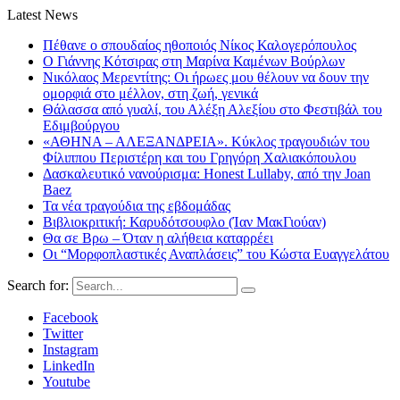
Latest News
Πέθανε ο σπουδαίος ηθοποιός Νίκος Καλογερόπουλος
Ο Γιάννης Κότσιρας στη Μαρίνα Καμένων Βούρλων
Νικόλαος Μερεντίτης: Οι ήρωες μου θέλουν να δουν την
ομορφιά στο μέλλον, στη ζωή, γενικά
Θάλασσα από γυαλί, του Αλέξη Αλεξίου στο Φεστιβάλ του
Εδιμβούργου
«ΑΘΗΝΑ – ΑΛΕΞΑΝΔΡΕΙΑ». Κύκλος τραγουδιών του
Φίλιππου Περιστέρη και του Γρηγόρη Χαλιακόπουλου
Δασκαλευτικό νανούρισμα: Honest Lullaby, από την Joan
Baez
Τα νέα τραγούδια της εβδομάδας
Βιβλιοκριτική: Καρυδότσουφλο (Ίαν ΜακΓιούαν)
Θα σε Βρω – Όταν η αλήθεια καταρρέει
Οι “Μορφοπλαστικές Αναπλάσεις” του Κώστα Ευαγγελάτου
Search for:
Facebook
Twitter
Instagram
LinkedIn
Youtube