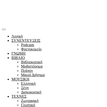
Αρχική
ΣΥΝΕΝΤΕΥΞΕΙΣ
Podcasts
Φρενοκομείο
ΓΝΩΜΗ
ΒΙΒΛΙΟ
Βιβλιοκριτική
Μυθιστόρημα
Ποίηση
Μικρό Διήγημα
ΜΟΥΣΙΚΗ
Ελληνική
Ξένη
Δισκοκριτική
ΤΕΧΝΕΣ
Ζωγραφική
Γλυπτική