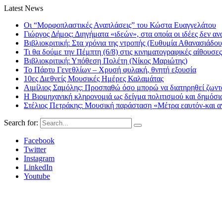
Latest News
Οι “Μορφοπλαστικές Αναπλάσεις” του Κώστα Ευαγγελάτου
Γιώργος Δήμος: Διηγήματα «ιδεών», στα οποία οι ιδέες δεν αν
Βιβλιοκριτική: Στα χρόνια της ντροπής (Ευθυμία Αθανασιάδου
Τι θα δούμε την Πέμπτη (6/8) στις κινηματογραφικές αίθουσες
Βιβλιοκριτική: Υπόθεση Πολέτη (Νίκος Μαριώτης)
Το Πάρτυ Γενεθλίων – Χρυσή φυλακή, θνητή εξουσία
10ες Διεθνείς Μουσικές Ημέρες Καλαμάτας
Αιμίλιος Σαμόλης: Προσπαθώ όσο μπορώ να διατηρηθεί ζωντα
Η Βιομηχανική κληρονομιά ως δείγμα πολιτισμού και δημόσι
Στέλιος Πετράκης: Μουσική παράσταση «Μέτρα εαυτόν-και αν
Search for:
Facebook
Twitter
Instagram
LinkedIn
Youtube