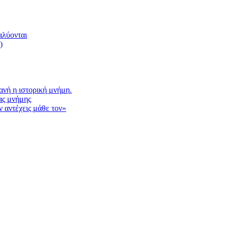
αλύονται
)
νή η ιστορική μνήμη.
ας μνήμης
 αντέχεις μάθε τον»