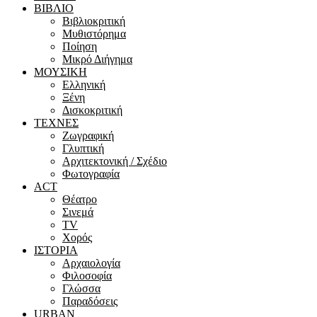
ΒΙΒΛΙΟ
Βιβλιοκριτική
Μυθιστόρημα
Ποίηση
Μικρό Διήγημα
ΜΟΥΣΙΚΗ
Ελληνική
Ξένη
Δισκοκριτική
ΤΕΧΝΕΣ
Ζωγραφική
Γλυπτική
Αρχιτεκτονική / Σχέδιο
Φωτογραφία
ACT
Θέατρο
Σινεμά
ΤV
Χορός
ΙΣΤΟΡΙΑ
Αρχαιολογία
Φιλοσοφία
Γλώσσα
Παραδόσεις
URBAN