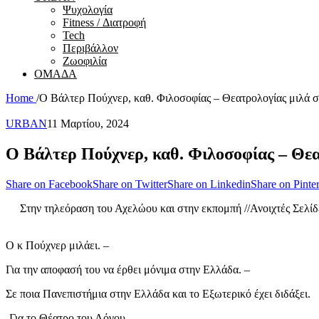
Ψυχολογία
Fitness / Διατροφή
Tech
Περιβάλλον
Ζωοφιλία
ΟΜΑΔΑ
Home
/
Ο Βάλτερ Πούχνερ, καθ. Φιλοσοφίας – Θεατρολογίας μιλά 
URBAN
11 Μαρτίου, 2024
Ο Βάλτερ Πούχνερ, καθ. Φιλοσοφίας – Θεα
Share on Facebook
Share on Twitter
Share on Linkedin
Share on Pinter
Στην τηλεόραση του Αχελώου και στην εκπομπή //Ανοιχτές Σελί
Ο κ Πούχνερ μιλάει. –
Για την αποφασή του να έρθει μόνιμα στην Ελλάδα. –
Σε ποια Πανεπιστήμια στην Ελλάδα και το Εξωτερικό έχει διδάξει.
-Για το Θέατρο του Λόγου.