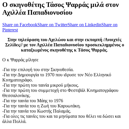
Ο σκηνοθέτης Τάσος Ψαρράς μιλά στον
Αχιλλέα Παπαδιονυσίου
Share on Facebook
Share on Twitter
Share on Linkedin
Share on
Pinterest
Στην τηλεόραση του Αχελώου και στην εκπομπή /Ανοιχτές
Σελίδες// με τον Αχιλλέα Παπαδιονυσίου προσκεκλημμένος ο
καταξιωμένος σκηνοθέτης κ Τάσος Ψαρράς
.
Ο κ Ψαρράς μίλησε
-Για την επιλογή του στην Σκηνοθεσία.
-Για την Δημιουργία το 1970 που ιδρυσε τον Νέο Ελληνικό
Κινηματογράφο.
-Για την πρώτη του ταινία μικρού μήκους.
-Για την πρώτη του συμμετοχή στο Φεστιβάλ Κινηματογράφου
Θεσσαλονίκης.
-Για την ταινία του Μάης το 1976
-Για την ταινία του η Ζωή του Καρυωτάκη.
-Για την ταινία του Κωστής Παλαμάς.
-Για ολες τις ταινίες του και τα μηνύματα που θέλει να δώσει και
άλλα Πολλά.