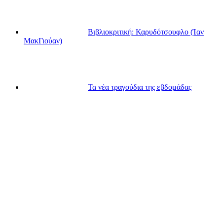
Βιβλιοκριτική: Καρυδότσουφλο (Ίαν
ΜακΓιούαν)
Τα νέα τραγούδια της εβδομάδας