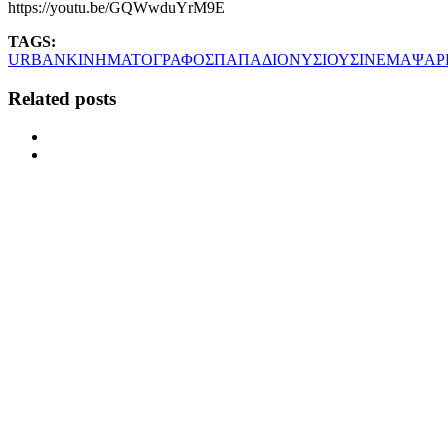
https://youtu.be/GQWwduYrM9E
TAGS:
URBAN
ΚΙΝΗΜΑΤΟΓΡΑΦΟΣ
ΠΑΠΑΔΙΟΝΥΣΙΟΥ
ΣΙΝΕΜΑ
ΨΑΡ
Related posts