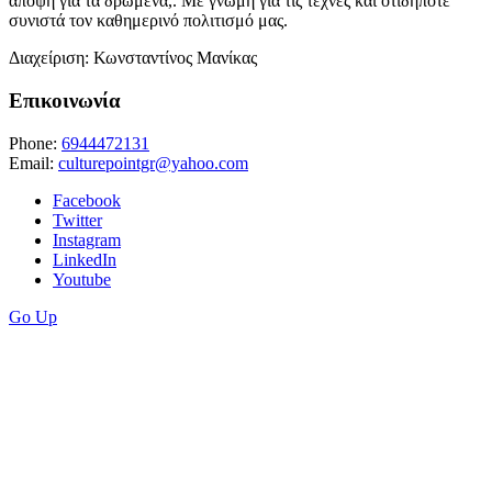
άποψη για τα δρώμενα,. Με γνώμη για τις τέχνες και οτιδήποτε
συνιστά τον καθημερινό πολιτισμό μας.
Διαχείριση: Κωνσταντίνος Μανίκας
Επικοινωνία
Phone:
6944472131
Email:
culturepointgr@yahoo.com
Facebook
Twitter
Instagram
LinkedIn
Youtube
Go Up