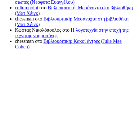
σιωπές (Νεοφύτα Ευαγγέλου)
culturepoint
στο
Βιβλιοκριτική: Μεσάνυχτα στη βιβλιοθήκη
(Ματ Χέιγκ)
chessman
στο
Βιβλιοκριτική: Μεσάνυχτα στη βιβλιοθήκη
(Ματ Χέιγκ)
Κώστας Νικολόπουλος
στο
Η λογοτεχνία στην εποχή της
τεχνητής νοημοσύνης
chessman
στο
Βιβλιοκριτική: Κακοί άντρες (Julie Mae
Cohen)