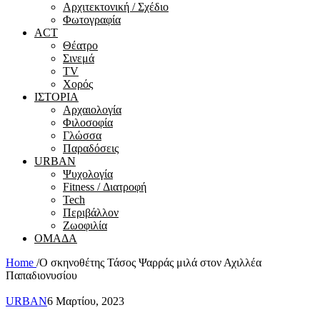
Αρχιτεκτονική / Σχέδιο
Φωτογραφία
ACT
Θέατρο
Σινεμά
ΤV
Χορός
ΙΣΤΟΡΙΑ
Αρχαιολογία
Φιλοσοφία
Γλώσσα
Παραδόσεις
URBAN
Ψυχολογία
Fitness / Διατροφή
Tech
Περιβάλλον
Ζωοφιλία
ΟΜΑΔΑ
Home
/
Ο σκηνοθέτης Τάσος Ψαρράς μιλά στον Αχιλλέα
Παπαδιονυσίου
URBAN
6 Μαρτίου, 2023