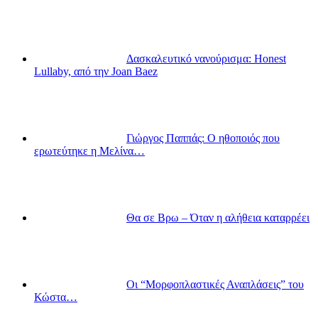
Δασκαλευτικό νανούρισμα: Honest
Lullaby, από την Joan Baez
Γιώργος Παππάς: Ο ηθοποιός που
ερωτεύτηκε η Μελίνα…
Θα σε Βρω – Όταν η αλήθεια καταρρέει
Οι “Μορφοπλαστικές Αναπλάσεις” του
Κώστα…