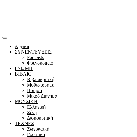
Αρχική
ΣΥΝΕΝΤΕΥΞΕΙΣ
Podcasts
Φρενοκομείο
ΓΝΩΜΗ
ΒΙΒΛΙΟ
Βιβλιοκριτική
Μυθιστόρημα
Ποίηση
Μικρό Διήγημα
ΜΟΥΣΙΚΗ
Ελληνική
Ξένη
Δισκοκριτική
ΤΕΧΝΕΣ
Ζωγραφική
Γλυπτική