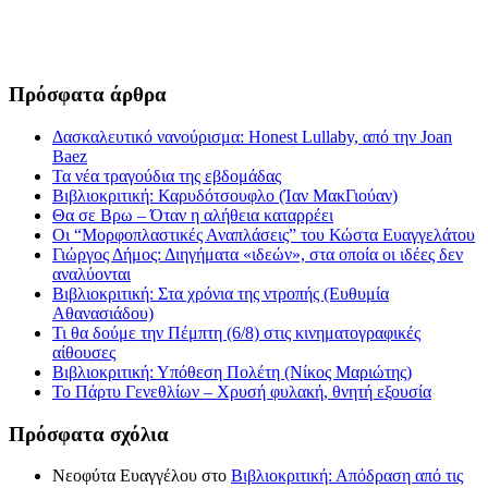
Πρόσφατα άρθρα
Δασκαλευτικό νανούρισμα: Honest Lullaby, από την Joan
Baez
Τα νέα τραγούδια της εβδομάδας
Βιβλιοκριτική: Καρυδότσουφλο (Ίαν ΜακΓιούαν)
Θα σε Βρω – Όταν η αλήθεια καταρρέει
Οι “Μορφοπλαστικές Αναπλάσεις” του Κώστα Ευαγγελάτου
Γιώργος Δήμος: Διηγήματα «ιδεών», στα οποία οι ιδέες δεν
αναλύονται
Βιβλιοκριτική: Στα χρόνια της ντροπής (Ευθυμία
Αθανασιάδου)
Τι θα δούμε την Πέμπτη (6/8) στις κινηματογραφικές
αίθουσες
Βιβλιοκριτική: Υπόθεση Πολέτη (Νίκος Μαριώτης)
Το Πάρτυ Γενεθλίων – Χρυσή φυλακή, θνητή εξουσία
Πρόσφατα σχόλια
Νεοφύτα Ευαγγέλου
στο
Βιβλιοκριτική: Απόδραση από τις