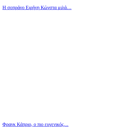
Η σοπράνο Ειρήνη Κώνστα μιλά…
Φρανκ Κάπριο, ο πιο ευγενικός…