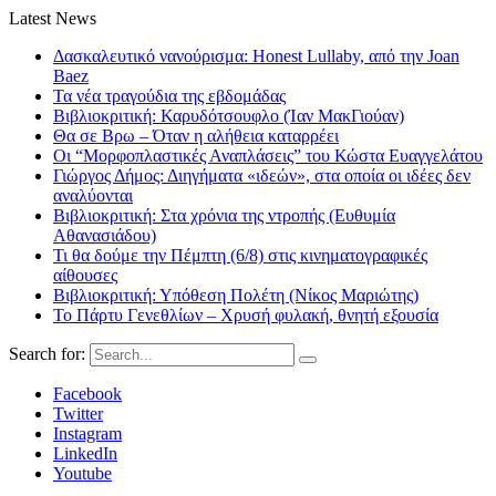
Latest News
Δασκαλευτικό νανούρισμα: Honest Lullaby, από την Joan
Baez
Τα νέα τραγούδια της εβδομάδας
Βιβλιοκριτική: Καρυδότσουφλο (Ίαν ΜακΓιούαν)
Θα σε Βρω – Όταν η αλήθεια καταρρέει
Οι “Μορφοπλαστικές Αναπλάσεις” του Κώστα Ευαγγελάτου
Γιώργος Δήμος: Διηγήματα «ιδεών», στα οποία οι ιδέες δεν
αναλύονται
Βιβλιοκριτική: Στα χρόνια της ντροπής (Ευθυμία
Αθανασιάδου)
Τι θα δούμε την Πέμπτη (6/8) στις κινηματογραφικές
αίθουσες
Βιβλιοκριτική: Υπόθεση Πολέτη (Νίκος Μαριώτης)
Το Πάρτυ Γενεθλίων – Χρυσή φυλακή, θνητή εξουσία
Search for:
Facebook
Twitter
Instagram
LinkedIn
Youtube