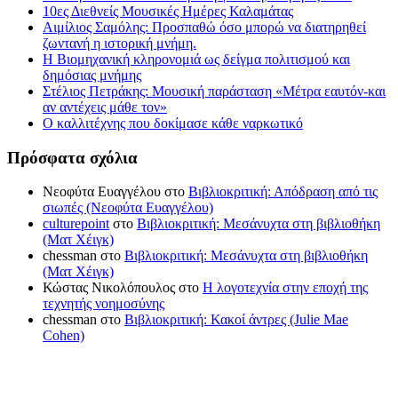
10ες Διεθνείς Μουσικές Ημέρες Καλαμάτας
Αιμίλιος Σαμόλης: Προσπαθώ όσο μπορώ να διατηρηθεί
ζωντανή η ιστορική μνήμη.
Η Βιομηχανική κληρονομιά ως δείγμα πολιτισμού και
δημόσιας μνήμης
Στέλιος Πετράκης: Μουσική παράσταση «Μέτρα εαυτόν-και
αν αντέχεις μάθε τον»
Ο καλλιτέχνης που δοκίμασε κάθε ναρκωτικό
Πρόσφατα σχόλια
Νεοφύτα Ευαγγέλου
στο
Βιβλιοκριτική: Απόδραση από τις
σιωπές (Νεοφύτα Ευαγγέλου)
culturepoint
στο
Βιβλιοκριτική: Μεσάνυχτα στη βιβλιοθήκη
(Ματ Χέιγκ)
chessman
στο
Βιβλιοκριτική: Μεσάνυχτα στη βιβλιοθήκη
(Ματ Χέιγκ)
Κώστας Νικολόπουλος
στο
Η λογοτεχνία στην εποχή της
τεχνητής νοημοσύνης
chessman
στο
Βιβλιοκριτική: Κακοί άντρες (Julie Mae
Cohen)