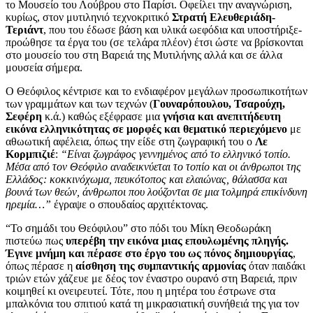
το Μουσείο του Λούβρου στο Παρίσι. Οφείλει την αναγνώριση,
κυρίως, στον μυτιληνιό τεχνοκριτικό
Στρατή Ελευθεριάδη-
Τεριάντ
, που του έδωσε βάση και υλικά ωεφόδια και υποστήριξε-
προώθησε τα έργα του (σε τελάρα πλέον) έτσι ώστε να βρίσκονται
στο μουσείο του στη Βαρειά της Μυτιλήνης αλλά και σε άλλα
μουσεία σήμερα.
Ο Θεόφιλος κέντρισε και το ενδιαφέρον μεγάλων προσωπικοτήτων
των γραμμάτων και των τεχνών (
Γουναρόπουλου, Τσαρούχη,
Σεφέρη
κ.ά.) καθώς εξέφρασε μια
γνήσια και ανεπιτήδευτη
εικόνα ελληνικότητας σε μορφές και θεματικό περιεχόμενο
με
αθωωτική αφέλεια, όπως την είδε στη ζωγραφική του ο
Λε
Κορμπιζιέ
:
“Είναι ζωγράφος γεννημένος από το ελληνικό τοπίο.
Μέσα από τον Θεόφιλο αναδεικνύεται το τοπίο και οι άνθρωποι της
Ελλάδος: κοκκινόχωμα, πευκότοπος και ελαιώνας, θάλασσα και
βουνά των θεών, άνθρωποι που λούζονται σε μια τολμηρά επικίνδυνη
ηρεμία…”
έγραψε ο σπουδαίος αρχιτέκτονας.
“Το σημάδι του Θεόφιλου” στο πόδι του Μίκη Θεοδωράκη
πιστεύω πως
υπερέβη την εικόνα μιας επουλωμένης πληγής.
Έγινε μνήμη και πέρασε στο έργο του ως πόνος δημιουργίας
,
όπως πέρασε η
αίσθηση της συμπαντικής αρμονίας
όταν παιδάκι
τριών ετών χάζευε με δέος τον έναστρο ουρανό στη Βαρειά, πριν
κοιμηθεί κι ονειρευτεί. Τότε, που η μητέρα του έστρωνε στα
μπαλκόνια του σπιτιού κατά τη μικρασιατική συνήθειά της για τον