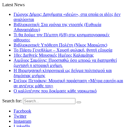
Latest News
Γιώργος Δήμος: Διηγήματα «ιδεών», στα οποία οι ιδέες δεν
αναλύονται
Βιβλιοκριτική: Στα χρόνια της ντροπής (Ευθυμία
Αθανασιάδου)
Τι θα δούμε την Πέμπτη (6/8) στις κινηματογραφικές
αίθουσες
Βιβλιοκριτική: Υπόθεση Πολέτη (Νίκος Μαριώτης)
Το Πάρτυ Γενεθλίων – Χρυσή φυλακή, θνητή εξουσία
10ες Διεθνείς Μουσικές Ημέρες Καλαμάτας
Αιμίλιος Σαμόλης: Προσπαθώ όσο μπορώ να διατηρηθεί
ζωντανή η ιστορική μνήμη.
Η Βιομηχανική κληρονομιά ως δείγμα πολιτισμού και
δημόσιας μνήμης
Στέλιος Πετράκης: Μουσική παράσταση «Μέτρα εαυτόν-και
αν αντέχεις μάθε τον»
Ο καλλιτέχνης που δοκίμασε κάθε ναρκωτικό
Search for:
Facebook
Twitter
Instagram
LinkedIn