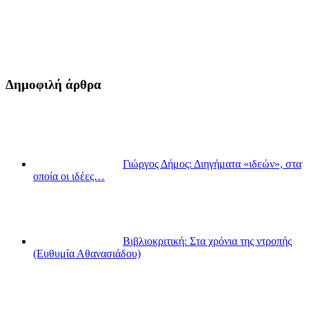
Δημοφιλή άρθρα
Γιώργος Δήμος: Διηγήματα «ιδεών», στα
οποία οι ιδέες…
Βιβλιοκριτική: Στα χρόνια της ντροπής
(Ευθυμία Αθανασιάδου)