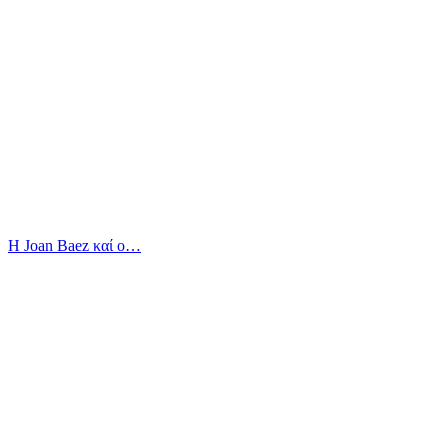
Η Joan Baez καί ο…