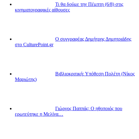
Τι θα δούμε την Πέμπτη (6/8) στις
κινηματογραφικές αίθουσες
Ο συγγραφέας Δημήτρης Δημητριάδης
στο CulturePoint.gr
Βιβλιοκριτική: Υπόθεση Πολέτη (Νίκος
Μαριώτης)
Γιώργος Παππάς: Ο ηθοποιός που
ερωτεύτηκε η Μελίνα…