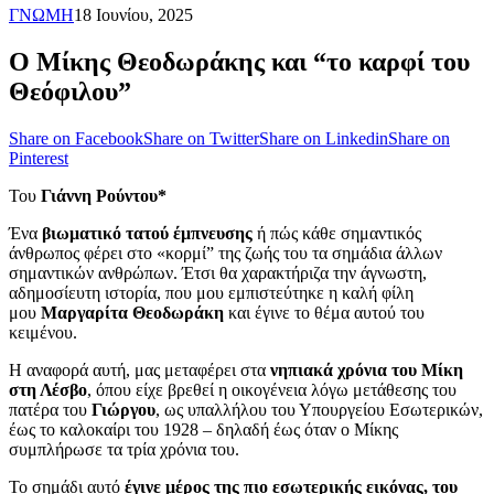
ΓΝΩΜΗ
18 Ιουνίου, 2025
Ο Μίκης Θεοδωράκης και “το καρφί του
Θεόφιλου”
Share on Facebook
Share on Twitter
Share on Linkedin
Share on
Pinterest
Του
Γιάννη Ρούντου*
Ένα
βιωματικό τατού έμπνευσης
ή πώς κάθε σημαντικός
άνθρωπος φέρει στο «κορμί” της ζωής του τα σημάδια άλλων
σημαντικών ανθρώπων. Έτσι θα χαρακτήριζα την άγνωστη,
αδημοσίευτη ιστορία, που μου εμπιστεύτηκε η καλή φίλη
μου
Μαργαρίτα Θεοδωράκη
και έγινε το θέμα αυτού του
κειμένου.
Η αναφορά αυτή, μας μεταφέρει στα
νηπιακά χρόνια του Μίκη
στη Λέσβο
, όπου είχε βρεθεί η οικογένεια λόγω μετάθεσης του
πατέρα του
Γιώργου
, ως υπαλλήλου του Υπουργείου Εσωτερικών,
έως το καλοκαίρι του 1928 – δηλαδή έως όταν ο Μίκης
συμπλήρωσε τα τρία χρόνια του.
Το σημάδι αυτό
έγινε μέρος της πιο εσωτερικής εικόνας, του