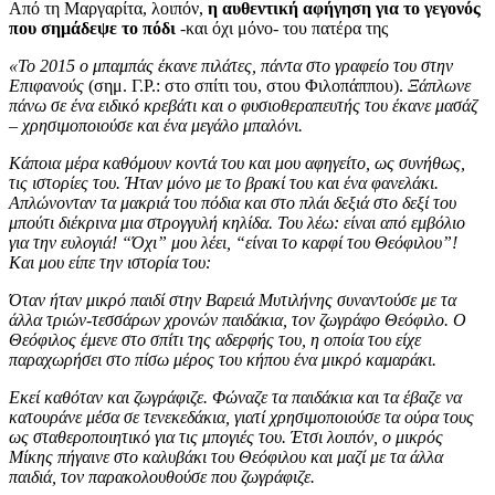
Από τη Μαργαρίτα, λοιπόν,
η αυθεντική αφήγηση για το γεγονός
που σημάδεψε το πόδι
-και όχι μόνο- του πατέρα της
«Το 2015 ο μπαμπάς έκανε πιλάτες, πάντα στο γραφείο του στην
Επιφανούς
(σημ. Γ.Ρ.: στο σπίτι του, στου Φιλοπάππου).
Ξάπλωνε
πάνω σε ένα ειδικό κρεβάτι και ο φυσιοθεραπευτής του έκανε μασάζ
– χρησιμοποιούσε και ένα μεγάλο μπαλόνι.
Κάποια μέρα καθόμουν κοντά του και μου αφηγείτο, ως συνήθως,
τις ιστορίες του. Ήταν μόνο με το βρακί του και ένα φανελάκι.
Απλώνονταν τα μακριά του πόδια και στο πλάι δεξιά στο δεξί του
μπούτι διέκρινα μια στρογγυλή κηλίδα. Του λέω: είναι από εμβόλιο
για την ευλογιά! “Όχι” μου λέει, “είναι το καρφί του Θεόφιλου”!
Και μου είπε την ιστορία του:
Όταν ήταν μικρό παιδί στην Βαρειά Μυτιλήνης συναντούσε με τα
άλλα τριών-τεσσάρων χρονών παιδάκια, τον ζωγράφο Θεόφιλο. Ο
Θεόφιλος έμενε στο σπίτι της αδερφής του, η οποία του είχε
παραχωρήσει στο πίσω μέρος του κήπου ένα μικρό καμαράκι.
Εκεί καθόταν και ζωγράφιζε. Φώναζε τα παιδάκια και τα έβαζε να
κατουράνε μέσα σε τενεκεδάκια, γιατί χρησιμοποιούσε τα ούρα τους
ως σταθεροποιητικό για τις μπογιές του. Έτσι λοιπόν, ο μικρός
Μίκης πήγαινε στο καλυβάκι του Θεόφιλου και μαζί με τα άλλα
παιδιά, τον παρακολουθούσε που ζωγράφιζε.