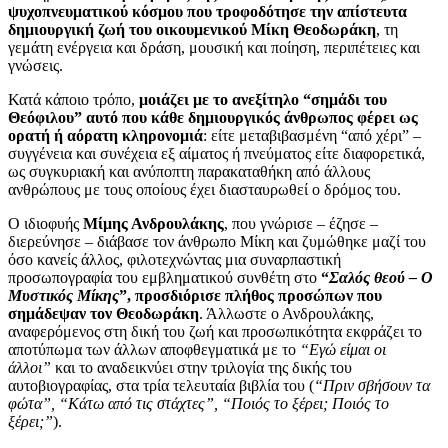
ψυχοπνευματικού κόσμου που τροφοδότησε την απίστευτα
δημιουργική ζωή του οικουμενικού Μίκη Θεοδωράκη
, τη
γεμάτη ενέργεια και δράση, μουσική και ποίηση, περιπέτειες και
γνώσεις.
Κατά κάποιο τρόπο,
μοιάζει με το ανεξίτηλο “σημάδι του
Θεόφιλου” αυτό που κάθε δημιουργικός άνθρωπος φέρει ως
ορατή ή αόρατη κληρονομιά
: είτε μεταβιβασμένη “από χέρι” –
συγγένεια και συνέχεια εξ αίματος ή πνεύματος είτε διαφορετικά,
ως συγκυριακή και ανύποπτη παρακαταθήκη από άλλους
ανθρώπους με τους οποίους έχει διασταυρωθεί ο δρόμος του.
Ο ιδιοφυής
Μίμης Ανδρουλάκης
, που γνώρισε – έζησε –
διερεύνησε – διάβασε τον άνθρωπο Μίκη και ζυμώθηκε μαζί του
όσο κανείς άλλος, φιλοτεχνώντας μια συναρπαστική
προσωπογραφία του εμβληματικού συνθέτη στο
“
Σαλός θεού – Ο
Μυστικός Μίκης
”, προσδιόρισε πλήθος προσώπων που
σημάδεψαν τον Θεοδωράκη
. Άλλωστε ο Ανδρουλάκης,
αναφερόμενος στη δική του ζωή και προσωπικότητα εκφράζει το
αποτύπωμα των άλλων αποφθεγματικά με το
“Εγώ είμαι οι
άλλοι”
και το αναδεικνύει στην τριλογία της δικής του
αυτοβιογραφίας, στα τρία τελευταία βιβλία του (
“Πριν σβήσουν τα
φώτα”, “Κάτω από τις στάχτες”, “Ποιός το ξέρει; Ποιός το
ξέρει;”
).