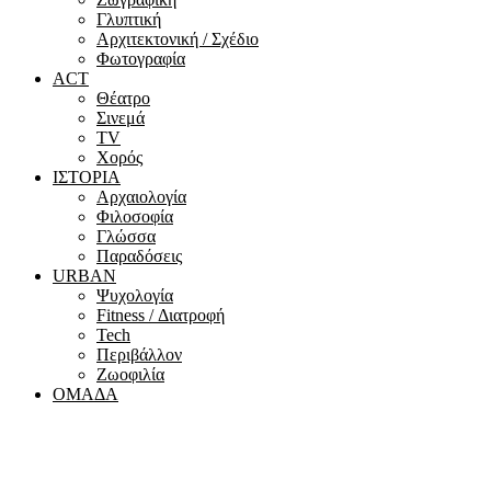
Γλυπτική
Αρχιτεκτονική / Σχέδιο
Φωτογραφία
ACT
Θέατρο
Σινεμά
ΤV
Χορός
ΙΣΤΟΡΙΑ
Αρχαιολογία
Φιλοσοφία
Γλώσσα
Παραδόσεις
URBAN
Ψυχολογία
Fitness / Διατροφή
Tech
Περιβάλλον
Ζωοφιλία
ΟΜΑΔΑ