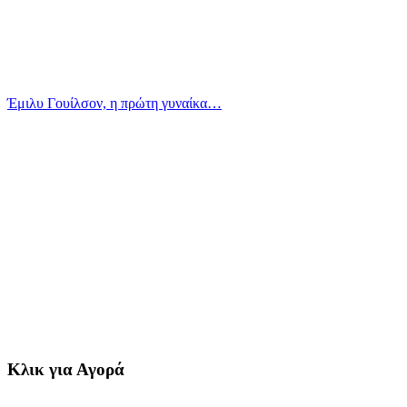
Έμιλυ Γουίλσον, η πρώτη γυναίκα…
Κλικ για Αγορά