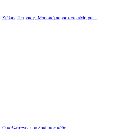
Στέλιος Πετράκης: Μουσική παράσταση «Μέτρα…
Ο καλλιτέχνης που δοκίμασε κάθε…