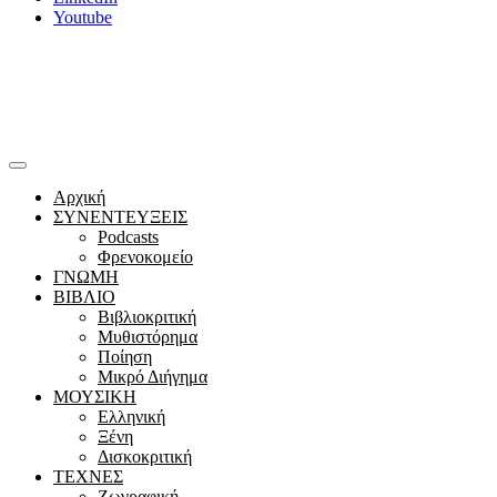
Youtube
Αρχική
ΣΥΝΕΝΤΕΥΞΕΙΣ
Podcasts
Φρενοκομείο
ΓΝΩΜΗ
ΒΙΒΛΙΟ
Βιβλιοκριτική
Μυθιστόρημα
Ποίηση
Μικρό Διήγημα
ΜΟΥΣΙΚΗ
Ελληνική
Ξένη
Δισκοκριτική
ΤΕΧΝΕΣ
Ζωγραφική