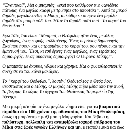
“Ένα πρωί”, λέει ο μπαμπάς, «εκεί που καθόμουν στο σανιδένιο
πάτωμα, ένα μεγάλο καρφί με τρύπησε στο μπουτάκι”. Αυτό το μικρό
σημάδι, μεγαλώνοντας ο Μίκης, απλώθηκε και έγινε ένα μεγάλο
σημάδι στο μακρύ πόδι του. Ήταν το σημάδι αυτό από “το καρφί του
Θεόφιλου”!
Εγώ τότε, του είπα: “Μπαμπά, ο Θεόφιλος ήταν ένας μεγάλος
ζωγράφος, ένας ευφυής καλλιτέχνης. Ένας ουράνιος δημιουργός.
Εκεί που ήσουν και σε τραυμάτισε το καρφί του, σου πέρασε και την
έμπνευσή του. ´Ετσι, κι εσύ έγινες ένας μεγάλος, ένας τεράστιος
δημιουργός. Ένας ουράνιος δημιουργός! Ο Ουρανο-Μίκης!”.
Ο μπαμπάς με άκουσε, γέλασε και χάρηκε. Και ο φυσιοθεραπευτής
συνέχισε να του κάνει μαλάξεις.
Το “καρφί του Θεόφιλου”, λοιπόν! Θεόσταλτος ο Θεόφιλος,
θεόσταλτος και ο Μίκης. Ο μικρός Μίκης πήρε μέσα από την πνοή,
το βλέμμα, τα λόγια, το άγγιγμα του Θεόφιλου, το μεγαλείο της
τέχνης».
Μια μικρή ιστορία με ένα μεγάλο νόημα εδώ για
τα βιωματικά
σημάδια στα 100 χρόνια της αθανασίας του Μίκη Θεοδωράκη
,
όπως τη μοιράστηκε μαζί μου η Μαργαρίτα. Και βέβαια
η
πολύπτυχη, πολλαπλή και αναμφίβολα ισχυρή επίδραση του
Μίκη στις ζωές γενεών Ελλήνων και μη
, μεταπολεμικά και έως