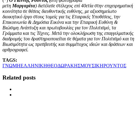
(*)
O Γιάννης Ρούντος (
στη φωτογραφία
μετη
Μαργαρίτα
) διετέλεσε στέλεχος επί 40ετία στην επιχειρηματική
κοινότητα σε θέσεις διευθυντικής ευθύνης, με αξιοσημείωτο
διοικητικό έργο στους τομείς για τις Εταιρικές Υποθέσεις, την
Επικοινωνία & Δημόσια Εικόνα και την Εταιρική Ευθύνη &
Βιώσιμη Ανάπτυξη και πρωτοβουλίες για τον Πολιτισμό, τα
Γράμματα και τις Τέχνες. Μετά την ολοκλήρωση της επαγγελματικής
διαδρομής του δραστηριοποιείται σε θέματα για τον Πολιτισμό και τη
Βιωσιμότητα ως πρεσβευτής και συμμέτοχος ιδεών και δράσεων και
αρθρογραφεί.
TAGS:
ΓΝΩΜΗ
ΕΛΛΗΝΙΚΗ
ΘΕΟΔΩΡΑΚΗΣ
ΜΟΥΣΙΚΗ
ΡΟΥΝΤΟΣ
Related posts