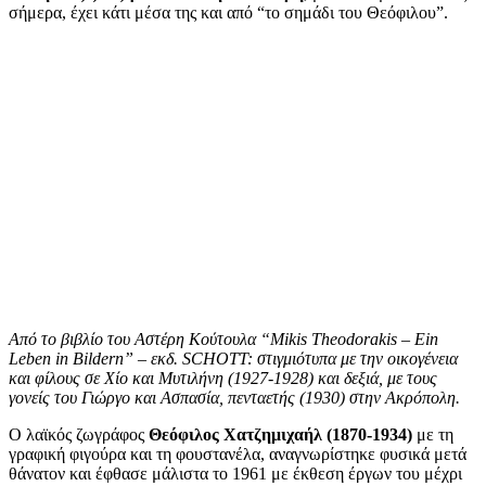
σήμερα, έχει κάτι μέσα της και από “το σημάδι του Θεόφιλου”.
Από το βιβλίο του Αστέρη Κούτουλα “Mikis Theodorakis – Ein
Leben in Bildern” – εκδ. SCHOTT: στιγμιότυπα με την οικογένεια
και φίλους σε Χίο και Μυτιλήνη (1927-1928) και δεξιά, με τους
γονείς του Γιώργο και Ασπασία, πενταετής (1930) στην Ακρόπολη
.
Ο λαϊκός ζωγράφος
Θεόφιλος Χατζημιχαήλ (1870-1934)
με τη
γραφική φιγούρα και τη φουστανέλα, αναγνωρίστηκε φυσικά μετά
θάνατον και έφθασε μάλιστα το 1961 με έκθεση έργων του μέχρι