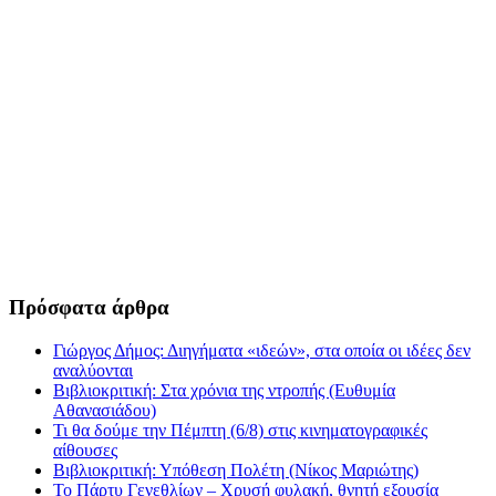
Πρόσφατα άρθρα
Γιώργος Δήμος: Διηγήματα «ιδεών», στα οποία οι ιδέες δεν
αναλύονται
Βιβλιοκριτική: Στα χρόνια της ντροπής (Ευθυμία
Αθανασιάδου)
Τι θα δούμε την Πέμπτη (6/8) στις κινηματογραφικές
αίθουσες
Βιβλιοκριτική: Υπόθεση Πολέτη (Νίκος Μαριώτης)
Το Πάρτυ Γενεθλίων – Χρυσή φυλακή, θνητή εξουσία