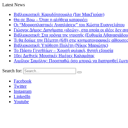
Latest News
Βιβλιοκριτική: Καρυδότσουφλο (Ίαν ΜακΓιούαν)
Θα σε Βρω – Όταν η αλήθεια καταρρέει
Οι “Μορφοπλαστικές Αναπλάσεις” του Κώστα Ευαγγελάτου
Γιώργος Δήμος: Διηγήματα «ιδεών», στα οποία οι ιδέες δεν αν
Βιβλιοκριτική: Στα χρόνια της ντροπής (Ευθυμία Αθανασιάδου
Τι θα δούμε την Πέμπτη (6/8) στις κινηματογραφικές αίθουσες
Βιβλιοκριτική: Υπόθεση Πολέτη (Νίκος Μαριώτης)
Το Πάρτυ Γενεθλίων – Χρυσή φυλακή, θνητή εξουσία
10ες Διεθνείς Μουσικές Ημέρες Καλαμάτας
Αιμίλιος Σαμόλης: Προσπαθώ όσο μπορώ να διατηρηθεί ζωντα
Search for:
Facebook
Twitter
Instagram
LinkedIn
Youtube