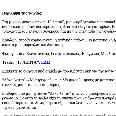
Περίληψη της ταινίας:
Στη μικρού μήκους ταινία “10 λεπτά”, μια νεαρή γυναίκα προσπαθεί ν
αντιμέτωπη με έναν αυστηρό και σχολαστικό ελεγκτή εισιτηρίων. Η 
τυπολατρία του ελεγκτή συγκρούονται με την απελπισία της γυναίκα
Καθώς η ιστορία κορυφώνεται, η αφήγηση παίρνει μια μεταφυσική τρ
αποκτά μια σουρεαλιστική διάσταση.
Φωτογραφίες: Κωνσταντίνος Γεωργακόπουλος, Ευάγγελος Μπαλατ
Trailer ”10 ΛΕΠΤΑ”:
ΕΔΩ
Διαβάστε το σκηνοθετικό σημείωμα του Κώστα Γάκη για την ταινία 
“Δέκα Λεπτά” – Μια τρυφερή κωμωδία μικρού μήκους με μεταφυσι
ή αλλιώς μια ιστορία μετα-ποίησης
Επιθυμία μου με την ταινία “Δέκα λεπτά” ήταν να δημιουργήσω μια 
ρεαλισμό. Σε αυτό το ταξίδι είχα τη σπάνια τύχη να έχω στο πλευρ
εισπράκτορα και τη δυναμική και εξαιρετικά λεπτών αποχρώσεων νέ
της καθημερινότητας.