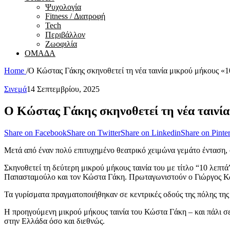
Ψυχολογία
Fitness / Διατροφή
Tech
Περιβάλλον
Ζωοφιλία
ΟΜΑΔΑ
Home
/
Ο Κώστας Γάκης σκηνοθετεί τη νέα ταινία μικρού μήκους «
Σινεμά
14 Σεπτεμβρίου, 2025
Ο Κώστας Γάκης σκηνοθετεί τη νέα ταινί
Share on Facebook
Share on Twitter
Share on Linkedin
Share on Pinter
Μετά από έναν πολύ επιτυχημένο θεατρικό χειμώνα γεμάτο ένταση, 
Σκηνοθετεί τη δεύτερη μικρού μήκους ταινία του με τίτλο “10 λεπτ
Παπασταμούλο και τον Κώστα Γάκη. Πρωταγωνιστούν ο Γιώργος Κων
Τα γυρίσματα πραγματοποιήθηκαν σε κεντρικές οδούς της πόλης της 
Η προηγούμενη μικρού μήκους ταινία του Κώστα Γάκη – και πάλι σε 
στην Ελλάδα όσο και διεθνώς.