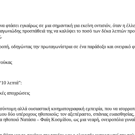
α φτάσει εγκαίρως σε μια σημαντική για εκείνη οντισιόν, όταν η έλλε
αγωνιώδης προσπάθειά της να καλύψει το ποσό των δέκα λεπτών προκα
ς.
οπή, οδηγώντας την πρωταγωνίστρια σε ένα παράδοξο και ονειρικό φιν
σούκας
“10 λεπτά”:
κές αποχρώσεις
σύντομη αλλά ουσιαστική κινηματογραφική εμπειρία, που να ισορροπε
ό μου δύο υπέροχους ηθοποιούς: τον αξεπέραστο, σπάνιας ευαισθησία
α ηθοποιό Νατάσα – Φαίη Κοσμίδου, ως μια νεαρή, ονειροπόλα γυναίκ