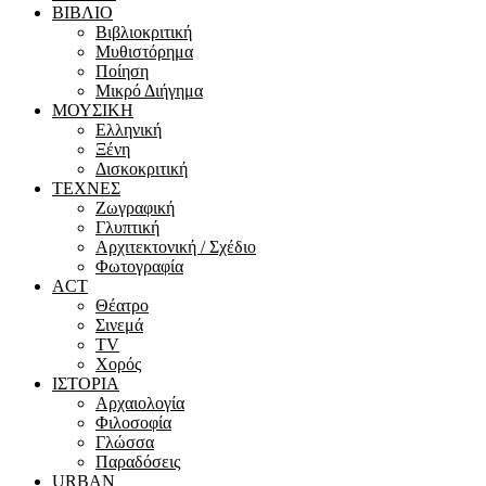
ΒΙΒΛΙΟ
Βιβλιοκριτική
Μυθιστόρημα
Ποίηση
Μικρό Διήγημα
ΜΟΥΣΙΚΗ
Ελληνική
Ξένη
Δισκοκριτική
ΤΕΧΝΕΣ
Ζωγραφική
Γλυπτική
Αρχιτεκτονική / Σχέδιο
Φωτογραφία
ACT
Θέατρο
Σινεμά
ΤV
Χορός
ΙΣΤΟΡΙΑ
Αρχαιολογία
Φιλοσοφία
Γλώσσα
Παραδόσεις
URBAN