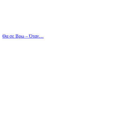
Θα σε Βρω – Όταν…