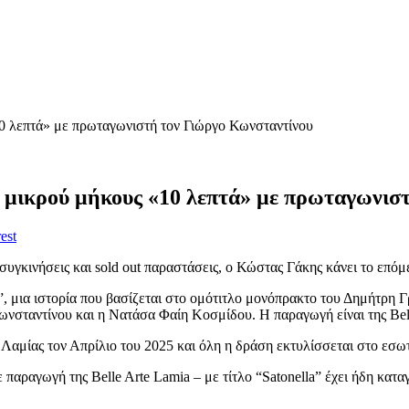
10 λεπτά» με πρωταγωνιστή τον Γιώργο Κωνσταντίνου
α μικρού μήκους «10 λεπτά» με πρωταγωνισ
est
συγκινήσεις και sold out παραστάσεις, ο Κώστας Γάκης κάνει το επό
ά”, μια ιστορία που βασίζεται στο ομότιτλο μονόπρακτο του Δημήτρη 
σταντίνου και η Νατάσα Φαίη Κοσμίδου. Η παραγωγή είναι της Bell
Λαμίας τον Απρίλιο του 2025 και όλη η δράση εκτυλίσσεται στο εσωτ
παραγωγή της Belle Arte Lamia – με τίτλο “Satonella” έχει ήδη κατα