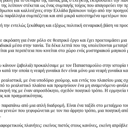
άση για το σενάριο της ταινίας μας ο ελεγκτής εκπροσωπεί την παλαιά
ου της λείπουν στέκεται ως ένας συμπαγής τοίχος που απαγορεύει την
 άνθρωποι και καλλιτέχνες στην Ελλάδα βρίσκουν τοίχο από την προηγο
ενώ παράλληλα συμπιέζεται και από μικρά κατεστημένα υμετέρων που 
ή την εντελώς ξεκάθαρη και εξόχως πολιτική σεναριακή βάση να προ
 σε ακρόαση για έναν ρόλο σε θεατρικό έργο και έχει προετοιμάσει 
αδιακά μέσα στην ταινία. Τα δέκα λεπτά που της υπολείπονται μετατρέ
ται μια περιπέτεια που κινείται στο χώρο ενός μυστηριακού μαγικού 
υ κάνουν ζαβολιά) προκαλέσαμε με τον Παπασταμούλο στην ιστορία του
ατά την οποία η νεαρή γυναίκα δεν είναι μόνο μια νεαρή γυναίκα και 
ρεαλιστικά, με ένα υποδόριο χιούμορ, και εντός του πλαισίου μιας σ
πό το ρεαλιστικό πλαίσιο και προμηνύουν ένα μη αναμενόμενο φινάλε
σκηνή της με έναν απροσδόκητο, σχεδόν ποιητικό τρόπο. Η ερμηνεία τ
ς και πραγματικότητας.
 παραπάνω από μια απλή διαδρομή. Είναι ένα ταξίδι στο μεταίχμιο του
α γενεών που γεφυρώνεται με τον πιο άρρητο τρόπο, μια ποιητική απ
.
διαφορετικούς πλανήτες: εκείνος πιστός στους κανόνες, εκείνη απρό