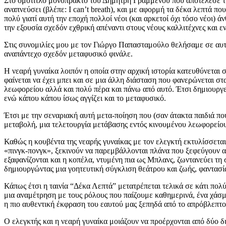
Στο ομότιτλο μονόπρακτο του Δημήτρη Γραμμένου που αποτέλεσε τη β
αναπνεύσει (βλέπε: I can’t breath), και με αφορμή τα δέκα λεπτά π
πολύ γιατί αυτή την εποχή πολλοί νέοι (και αρκετοί όχι τόσο νέοι)
την εξουσία σχεδόν εχθρική απέναντι στους νέους καλλιτέχνες και 
Στις συνομιλίες μου με τον Γιώργο Παπασταμούλο θελήσαμε σε αυτ
αναπάντεχο σχεδόν μεταφυσικό φινάλε.
Η νεαρή γυναίκα λοιπόν η οποία στην αρχική ιστορία κατευθύνεται
φαίνεται να έχει μπει και σε μια άλλη διάσταση που φανερώνεται στ
λεωφορείου αλλά και πολύ πέρα και πάνω από αυτό. Έτσι δημιουργεί
ενώ κάπου κάπου ίσως αγγίζει και το μεταφυσικό.
Έτσι με την σεναριακή αυτή μετα-ποίηση που (σαν άτακτα παιδιά πο
μεταβολή, μια τελετουργία μετάβασης εντός κινουμένου λεωφορείου κ
Καθώς η κουβέντα της νεαρής γυναίκας με τον ελεγκτή εκτυλίσσεται 
«πινγκ-πονγκ», ξεκινούν να παρεμβάλλονται πλάνα που ξεφεύγουν α
εξαφανίζονται και η κοπέλα, ντυμένη πια ως Μπλανς, ζωντανεύει τη 
δημιουργώντας μια γοητευτική σύγκλιση θεάτρου και ζωής, φαντασία
Κάπως έτσι η ταινία “Δέκα Λεπτά” μετατρέπεται τελικά σε κάτι πολύ
μια αναμέτρηση με τους ρόλους που παίζουμε καθημερινά, ένα χάσμ
η πιο αυθεντική έκφραση του εαυτού μας ξεπηδά από το απρόβλεπτο
Ο ελεγκτής και η νεαρή γυναίκα μοιάζουν να προέρχονται από δύο 