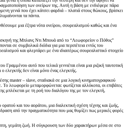
 γενιά η οποία καταπιέζει την νεότερη και δεν την αφήνει να
 πραγματοποίηση των ονείρων της. Αυτή η βάση με ενδιέφερε πάρα
ύμενη γενιά που έχει κάτσει φαρδιά – πλατιά στους θώκους, βρίσκει
λυμαίνονται τα πάντα.
σθέσουμε μια έξτρα νότα ονείρου, σουρεαλισμού καθώς και ένα
μια σκηνή της Μπλανς Ντι Μπουά από το “Λεωφορείον ο Πόθος”
πονται σε συμβολικά διόδια για μια περιπέτεια εντός του
ρεαλισμού και φλερτάρει με ένα ιδιαιτέρως σουρεαλιστικό στοιχείο
 Γραμμένου αυτό που τελικά γεννιέται είναι μια ριζική ταυτοτική
ο ελεγκτής δεν είναι μόνο ένας ελεγκτής.
χέσης master – slave, σταδιακά σε μια λογική κινηματογραφικού
. Το λεωφορείο μεταμορφώνεται: φωτίζεται αλλόκοτα, οι επιβάτες
ης μπλέκεται με τη ροή του διαλόγου της με τον ελεγκτή,
 ορατού και του αοράτου, μια διαλεκτική σχέση τέχνης και ζωής,
όδραση από την πραγματικότητα που μας θυμίζει πως μερικές φορές
βλεπτη, γεμάτη ζωή. Η σύγκρουση των δύο χαρακτήρων μέσα σε στο