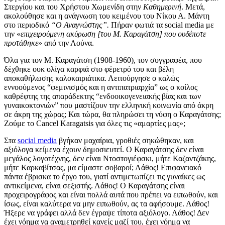
Στεργίου και του Χρήστου Χωμενίδη στην
Καθημερινή
. Μετά,
ακολούθησε και η ανάγνωση του κειμένου του Νίκου Α. Μάντη
στο περιοδικό
“Ο Αναγνώστης”.
Πήραν φωτιά τα social media με
την «
επιχειρούμενη ακύρωση [του Μ. Καραγάτση] που ουδέποτε
προτάθηκε
» από την Λούνα.
Όλα για τον Μ. Καραγάτση (1908-1960), τον συγγραφέα, που
δέχθηκε ουκ ολίγα καρφιά στο φέρετρό του και βέλη
αποκαθήλωσης καλοκαιριάτικα. Λειτούργησε ο καλώς
εννοούμενος “φεμινισμός και η αντιπατριαρχία” ως ο κοίλος
καθρέφτης της απαράδεκτης “ενδοοικογενειακής βίας και των
γυναικοκτονιών” που μαστίζουν την ελληνική κοινωνία από άκρη
σε άκρη της χώρας; Και τώρα, θα πληρώσει τη νύφη ο Καραγάτσης;
Ζούμε το Cancel Karagatsis για όλες τις «αμαρτίες μας»;
Στα
social media
βγήκαν μαχαίρια, γροθιές σηκώθηκαν, και
αξιόλογα κείμενα έχουν δημοσιευτεί. O Καραγάτσης δεν είναι
μεγάλος λογοτέχνης, δεν είναι Ντοστογιέφσκι, μήτε Καζαντζάκης,
μήτε Καρκαβίτσας, μα είμαστε σοβαροί; Λάθος! Επιφανειακό
πάντα έβρισκα το έργο του, γιατί αντιμετωπίζει τις γυναίκες ως
αντικείμενα, είναι σεξιστής. Λάθος! Ο Καραγάτσης είναι
προχειρογράφος και είναι πολλά αυτά που πρέπει να ειπωθούν, και
ίσως, είναι καλύτερα να μην ειπωθούν, ας τα αφήσουμε. Λάθος!
Ήξερε να γράφει αλλά δεν έγραψε τίποτα αξιόλογο. Λάθος! Δεν
έχει νόημα να αναμετρηθεί κανείς μαζί του, έχει νόημα να