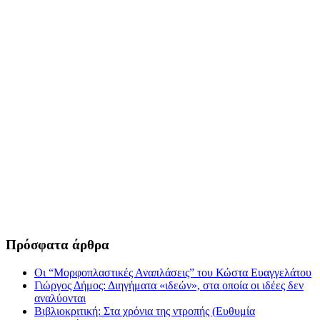
Πρόσφατα άρθρα
Οι “Μορφοπλαστικές Αναπλάσεις” του Κώστα Ευαγγελάτου
Γιώργος Δήμος: Διηγήματα «ιδεών», στα οποία οι ιδέες δεν
αναλύονται
Βιβλιοκριτική: Στα χρόνια της ντροπής (Ευθυμία