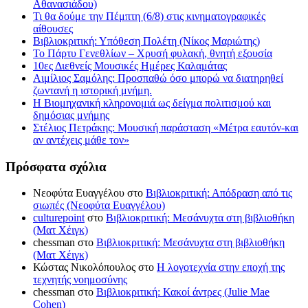
Αθανασιάδου)
Τι θα δούμε την Πέμπτη (6/8) στις κινηματογραφικές
αίθουσες
Βιβλιοκριτική: Υπόθεση Πολέτη (Νίκος Μαριώτης)
Το Πάρτυ Γενεθλίων – Χρυσή φυλακή, θνητή εξουσία
10ες Διεθνείς Μουσικές Ημέρες Καλαμάτας
Αιμίλιος Σαμόλης: Προσπαθώ όσο μπορώ να διατηρηθεί
ζωντανή η ιστορική μνήμη.
Η Βιομηχανική κληρονομιά ως δείγμα πολιτισμού και
δημόσιας μνήμης
Στέλιος Πετράκης: Μουσική παράσταση «Μέτρα εαυτόν-και
αν αντέχεις μάθε τον»
Πρόσφατα σχόλια
Νεοφύτα Ευαγγέλου
στο
Βιβλιοκριτική: Απόδραση από τις
σιωπές (Νεοφύτα Ευαγγέλου)
culturepoint
στο
Βιβλιοκριτική: Μεσάνυχτα στη βιβλιοθήκη
(Ματ Χέιγκ)
chessman
στο
Βιβλιοκριτική: Μεσάνυχτα στη βιβλιοθήκη
(Ματ Χέιγκ)
Κώστας Νικολόπουλος
στο
Η λογοτεχνία στην εποχή της
τεχνητής νοημοσύνης
chessman
στο
Βιβλιοκριτική: Κακοί άντρες (Julie Mae
Cohen)