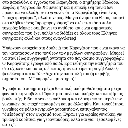
στο παρελθόν, ο εγγονός του Καραγάτση, ο Δημήτρης Τάρλοου.
Σαφώς, η “εργολαβία Χωμενίδη” και η επικείμενη ταινία δεν
πρόκειται να αλλάξουν το γεγονός ότι ο Καραγάτσης είναι ένας
“προχειρογράφος”, αλλά τυχερός. Μα για όνομα του Θεού, μπορεί
στα αλήθεια ένας “προχειρογράφος” να στέκεται τόσο πολύ
τυχερός; Μήπως συμβαίνει το αντίθετο και είναι σημαντικός
συγγραφέας που έχει πολλά να διδάξει σε όλους τους Έλληνες
συγγραφείς αλλά και στους αναγνώστες!
Υπάρχουν στοιχεία στη δουλειά του Καραγάτση που είναι ικανά να
τον κατατάσσουν στο πάνθεον των μεγάλων συγγραφέων; Μπορεί
να σταθεί ως συγγραφική οντότητα στο παγκόσμιο συγγραφοχώρι;
O Καραγάτσης έγραφε από παιδί. Ερωτεύτηκε την καθηγήτριά του
στο σχολείο και αυτός ο έρωτας, ήταν αστείρευτη πηγή! Διάλεξε
ψευδώνυμο και
αυτό
πέτυχε
στην αποστολή του (η ακριβής
σημασία του “Μ” παραμένει μυστήριο)!
Έγραψε από ποιήματα μέχρι θεατρικό, από μυθιστορήματα μέχρι
φανταστική νουβέλα. Γύρισε μία ταινία και υπήρξε και υποψήφιος
βουλευτής. Είδε το sex ως απόλαυση και ηδονή από τη μεριά των
γυναικών, σε εποχή περασμένη και με άλλα ήθη. Και, τοποθέτησε,
γυναίκες σε ρόλο κεντρικών χαρακτήρων, επιτυχαίνοντας
“διείσδυση” στον ψυχισμό τους. Έγραψε για ωραίες γυναίκες, για
τρυφερά κορίτσια, για γεροντοκόρες, αλλά και για “ξεσαλωμένες
αστές”.