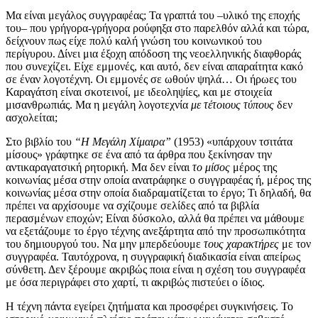
Μα είναι μεγάλος συγγραφέας; Τα γραπτά του –υλικό της εποχής
του– που γρήγορα-γρήγορα ρούφηξα στο παρελθόν αλλά και τώρα,
δείχνουν πως είχε πολύ καλή γνώση του κοινωνικού του
περίγυρου. Δίνει μια έξοχη απόδοση της νεοελληνικής διαφθοράς
που συνεχίζει. Είχε εμμονές, και αυτό, δεν είναι απαραίτητα κακό
σε έναν λογοτέχνη. Οι εμμονές σε ωθούν ψηλά… Οι ήρωες του
Καραγάτση είναι σκοτεινοί, με ιδεοληψίες, και με στοιχεία
μισανθρωπιάς. Μα η μεγάλη λογοτεχνία
με τέτοιους τύπους
δεν
ασχολείται;
Στο βιβλίο του
“Η Μεγάλη Χίμαιρα”
(1953) «υπάρχουν τσιτάτα
μίσους» γράφτηκε σε ένα από τα άρθρα που ξεκίνησαν την
αντικαραγατσική ρητορική. Μα δεν είναι
το μίσος
μέρος της
κοινωνίας μέσα στην οποία ανατράφηκε ο συγγραφέας ή, μέρος της
κοινωνίας μέσα στην οποία διαδραματίζεται το έργο; Τι δηλαδή, θα
πρέπει να αρχίσουμε να σχίζουμε σελίδες από τα βιβλία
περασμένων εποχών; Είναι δύσκολο, αλλά θα πρέπει να μάθουμε
να εξετάζουμε το έργο τέχνης ανεξάρτητα από την προσωπικότητα
του δημιουργού του. Να μην μπερδεύουμε
τους χαρακτήρες
με τον
συγγραφέα. Ταυτόχρονα, η συγγραφική διαδικασία είναι απείρως
σύνθετη. Δεν ξέρουμε ακριβώς ποια είναι η σχέση του συγγραφέα
με όσα περιγράφει στο χαρτί, τι ακριβώς πιστεύει ο ίδιος.
Η τέχνη πάντα εγείρει ζητήματα και προσφέρει συγκινήσεις. Το