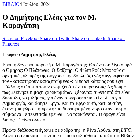
ΒΙΒΛΙΟ
4 Ιουλίου, 2024
Ο Δημήτρης Ελέας για τον Μ.
Καραγάτση
Share on Facebook
Share on Twitter
Share on Linkedin
Share on
Pinterest
Γράφει ο
Δημήτρης Ελέας
Είναι ή δεν είναι κορυφή ο Μ. Καραγάτσης; Θα έχει σε λίγο σειρά
ο Όμηρος; Ο Πλάτωνας; Ο Σαίξπηρ; Ο Φίλιπ Ροθ; Μπορούν οι
αρνητικές πλευρές της συγγραφικής δουλειάς ενός συγγραφέα να
τον «καταστήσουν καταζητούμενο»; Μπορεί κάποιος που έχει
ψύλλους στ’ αυτιά του να νομίζει ότι έχει κεραυνούς; Ας δούμε
πως ξεκίνησε η μάχη χαρακωμάτων, ξέροντας συνειδητά ότι είναι
δύσκολο, να μιλήσεις, για έναν συγγραφέα που είχε δίψα για
Δημιουργία, και άφησε Έργο. Και το Έργο αυτό, κατ’ ουσίαν,
έκανε μια χώρα―η πρώτη πιο δυστυχισμένη χώρα στον κόσμο,
σύμφωνα με τελευταία έρευνα―να τσακώνεται. Τι άραγε είναι
λάθος; Τι είναι σωστό;
Πρώτα διάβασα τι έγραψε σε άρθρο της, η Ρένα Λούνα, στη
LiFO.
Αργότερα διάβασα, το ντιμπέιτ που ακολούθησε μεταξύ της Βίβιαν