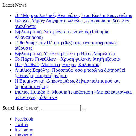
Latest News
Οι “Μορφοπλαστικές Αναπλάσεις” του Κώστα Ευαγγελάτου
Γιώργος Δήμος: Διηγήματα «ιδεών», στα οποία οι ιδέες δεν
αναλύονται
Βιβλιοκριτική: Στα χρόνια της ντροπής (Ευθυμία
Αθανασιάδου)
Τι θα δούμε την Πέμπτη (6/8) στις κινηματογραφικές
αίθουσες
Βιβλιοκριτική: Υπόθεση Πολέτη (Νίκος Μαριώτης)
Το Πάρτυ Γενεθλίων – Χρυσή φυλακή, θνητή εξουσία
10ες Διεθνείς Μουσικές Ημέρες Καλαμάτας
Αιμίλιος Σαμόλης: Προσπαθώ όσο μπορώ να διατηρηθεί
ζωντανή η ιστορική μνήμη.
Η Βιομηχανική κληρονομιά ως δείγμα πολιτισμού και
δημόσιας μνήμης
Στέλιος Πετράκης: Μουσική παράσταση «Μέτρα εαυτόν-και
αν αντέχεις μάθε τον»
Search for:
Facebook
Twitter
Instagram
LinkedIn