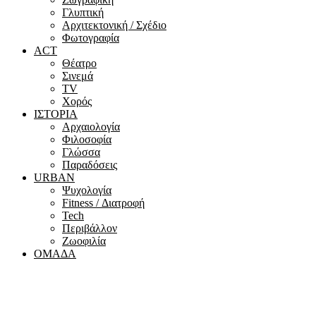
Γλυπτική
Αρχιτεκτονική / Σχέδιο
Φωτογραφία
ACT
Θέατρο
Σινεμά
ΤV
Χορός
ΙΣΤΟΡΙΑ
Αρχαιολογία
Φιλοσοφία
Γλώσσα
Παραδόσεις
URBAN
Ψυχολογία
Fitness / Διατροφή
Tech
Περιβάλλον
Ζωοφιλία
ΟΜΑΔΑ