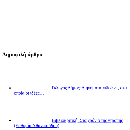
Δημοφιλή άρθρα
Γιώργος Δήμος: Διηγήματα «ιδεών», στα
οποία οι ιδέες…
Βιβλιοκριτική: Στα χρόνια της ντροπής
(Ευθυμία Αθανασιάδου)