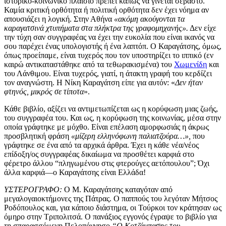
ιστορικό-κοινωνικό πλαίσιο πρέπει κάπως να γίνεται σεβαστό.
Καμία κριτική ορθότητα ή πολιτική ορθότητα δεν έχει νόημα αν
απουσιάζει η λογική. Στην Αθήνα
«ακόμη ακούγονται τα
καραγατσινά χτυπήματα στα πλήκτρα της γραφομηχανής».
Δεν είχε
την τύχη σαν συγγραφέας να έχει την ευκολία που είναι ικανός να
σου παρέχει ένας υπολογιστής ή ένα λαπτόπ. Ο Καραγάτσης, όμως,
όπως προείπαμε, είναι τυχερός που τον υποστηρίζει το ιππικό (εν
καιρώ αντικαταστάθηκε από τα τεθωρακισμένα) του
Χωμενίδη
και
του Λάνθιμου. Είναι τυχερός, γιατί, η άτακτη γραφή του κερδίζει
τον αναγνώστη. Η Νίκη Καραγάτση είπε για αυτόν: «
Δεν ήταν
φτηνός, μικρός σε τίποτα
».
Κάθε βιβλίο, αξίζει να αντιμετωπίζεται ως η κορύφωση μιας ζωής,
του συγγραφέα του. Και ως, η κορύφωση της κοινωνίας, μέσα στην
οποία γράφτηκε με μόχθο. Είναι επέλαση αμορφωσιάς η άκρως
προσβλητική φράση
«μίζερη ελληνόφωνη παλιατζούρα…»,
που
γράφτηκε σε ένα από τα αρχικά άρθρα.
Έχει η κάθε νέα/νέος
επίδοξη/ος συγγραφέας δικαίωμα να προσθέτει καρφιά στο
φέρετρο άλλου “πληγωμένου στις φτερούγες αετόπουλου”;
Όχι
άλλα καρφιά―ο Καραγάτσης είναι Ελλάδα!
ΥΣΤΕΡΟΓΡΑΦΟ:
Ο Μ. Καραγάτσης καταγόταν από
μεγαλογαιοκτήμονες της Πάτρας. Ο παππούς του λεγόταν Μήτσος
Ροδόπουλος και, για κάποιο διάστημα, οι Τούρκοι τον κράτησαν ως
όμηρο στην Τριπολιτσά. Ο πανάξιος εγγονός έγραψε το βιβλίο για
τη σπαρασσόμενη Πελοπόννησο
“Ο Κοτζάμπασης του