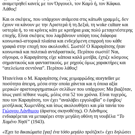
αναμετρηθεί κανείς με τον Όργουελ, τον Καμύ ή, τον Κάφκα.
Λάθος!
Και οι σκέψεις, που υπάρχουν ανάμεσα στις κάτωθι γραμμές, δεν
έχουν να κάνουν με την Αριστερά ή τη Δεξιά, τη woke culture και
υστερία ή, το να κρίνεις κάτι με κριτήρια μιας πολύ μεταγενέστερης
εποχής. Είναι σκέψεις που λαμβάνουν υπόψη τους διάφορα
κοινωνικό-ιστορικά πλαίσια και ενδεχόμενη επιρροή του κάθε
γραφιά στην εποχή που ακολουθεί. Σωστό! Ο Καραγάτσης ήταν
κοινωνικά και πολιτικά αντιδραστικός. Περίπου σωστό! Ναι,
σίγουρα, ο Καραγάτσης είχε κάποια καλά μοτίβα, έχτιζε κόσμους
σημαντικούς και φανταστικούς, με ρηχούς όμως χαρακτήρες και
“ατελείωτα σεντόνια”.
Περίπου λάθος!
Ήταν/είναι ο Μ. Καραγάτσης ένας χειμαρρώδης storyteller με
ποσότητα άπειρη, μέσα στην οποία χάνεται και η όποια αξία
μερικών αριστουργηματικών σελίδων που υπάρχουν; Μα βιαζόταν,
ίσως γιατί πέθανε νωρίς, μόλις στα 52 του χρόνια. Είναι τυχερός,
που τον Καραγάτση, τον έχει “αναλάβει εργολαβία” ο έφηβος/
μεσήλικας Χωμενίδης και ίσως ακολουθήσει και μία ταινία του
Γιώργου Λάνθιμου
(άριστος σκηνοθέτης). Ο Λάνθιμος
ενδιαφέρεται να μεταφέρει στην μεγάλη οθόνη τη νουβέλα
“Το
Χαμένο Νησί”
(1943).
«Έχει τα δικαιώματα [για] ένα τόσο μεγάλο πρότζεκτ»
έχει δηλώσει