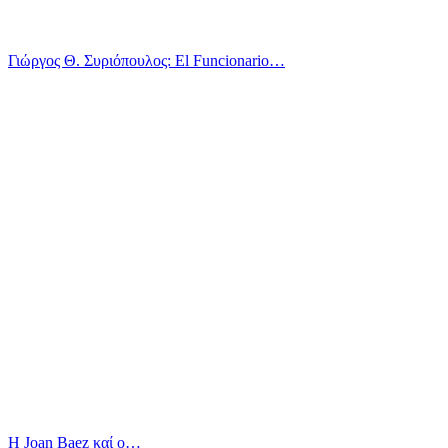
Γιώργος Θ. Συριόπουλος: El Funcionario…
Η Joan Baez καί ο…