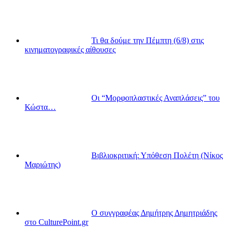
Τι θα δούμε την Πέμπτη (6/8) στις
κινηματογραφικές αίθουσες
Οι “Μορφοπλαστικές Αναπλάσεις” του
Κώστα…
Βιβλιοκριτική: Υπόθεση Πολέτη (Νίκος
Μαριώτης)
Ο συγγραφέας Δημήτρης Δημητριάδης
στο CulturePoint.gr