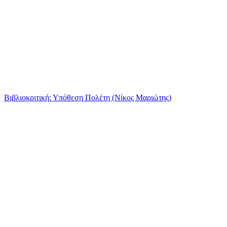
Βιβλιοκριτική: Υπόθεση Πολέτη (Νίκος Μαριώτης)