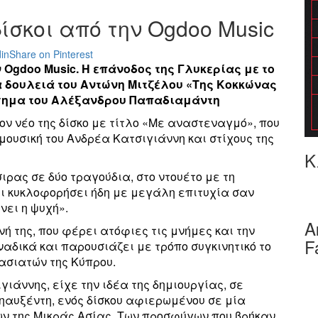
δίσκοι από την Ogdoo Music
in
Share on Pinterest
 Ogdoo Music. Η επάνοδος της Γλυκερίας με το
 δουλειά του Αντώνη Μιτζέλου
«Της Κοκκώνας
ήγημα του Αλέξανδρου Παπαδιαμάντη
ν νέο της δίσκο με τίτλο «Με αναστεναγμό», που
μουσική του Ανδρέα Κατσιγιάννη και στίχους της
Κ
ιρας σε δύο τραγούδια, στο ντουέτο με τη
ει κυκλοφορήσει ήδη με μεγάλη επιτυχία σαν
νει η ψυχή».
Α
ή της, που φέρει ατόφιες τις μνήμες και την
F
αδικά και παρουσιάζει με τρόπο συγκινητικό το
ασιατών της Κύπρου.
άννης, είχε την ιδέα της δημιουργίας, σε
ηαυξέντη, ενός δίσκου αφιερωμένου σε μία
ν της Μικράς Ασίας. Των προσφύγων που βρήκαν