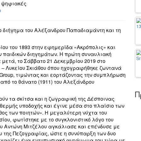
ς ψηφιακές
o
ο διήγημα του Αλέξανδρου Παπαδιαμάντη και τη
ρίου του 1893 στην εφημερίδα «Ακρόπολις» και
ν παιδικών διηγημάτων. Η πρώτη συναυλιακή
 μετά, το Σάββατο 21 Δεκεμβρίου 2019 στο
 – Λυκείου Σκιάθου όπου ηχογραφήθηκε ζωντανά
 Group
, τιμώντας και εορτάζοντας την συμπλήρωση
0 από το θάνατο (1911) του Αλεξάνδρου
Π
ούν τα σκίτσα και η ζωγραφική της Δέσποινας
θερμής υποδοχής και έγινε μέσα στο πλαίσιο των
θος των ποιητών». Η μεγαλύτερη νύχτα του
σίου, φωτίστηκε με το συγκλονιστικό λόγο του
υ Αντώνη Μιτζέλου αγκάλιασε και επένδυσε με
ου της Πεζογραφίας, ώστε η συνύπαρξη των δυο
ς χαρίζει ένα εντυπωσιακό αντάμωμα του τώρα με