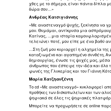
χθες με το σήμερα, είναι πάντα δίπλα μο
δώρα σου…»
Ανδρέας Κατσιγιάννης
«Με αναστεναγμό ψυχής, ξεκίνησα να γ
μου. Θυμάμαι, αντίκρυσα μια ασπρόμαυρη
Κατίνας, …μια ιστορία καμουφλαρισμένη
τελειώνει ποτέ, μου είπε με ένα βαθύ α
…Στη ζωή μου κυριαρχεί η αλχημεία της μ
καταξιωμένο και αγαπημένο συνθέτη, Αν
δημιουργίας, ένωσε τις ψυχές μας, μέσα α
άνθρωπος που έσπειρε την ιδέα και όλο 
φωνές της Γλυκερίας και του Γιάννη Κό
Μαρία Χατζηαυξέντη
Το
cd
«Με αναστεναγμό» κυκλοφορεί απ
προθήκες των δισκοπωλείων και των αλυσ
ψηφιακά σε όλες τις ψηφιακές πλατφόρ
Μπορείτε να προχωρήσετε σε
online
παρα