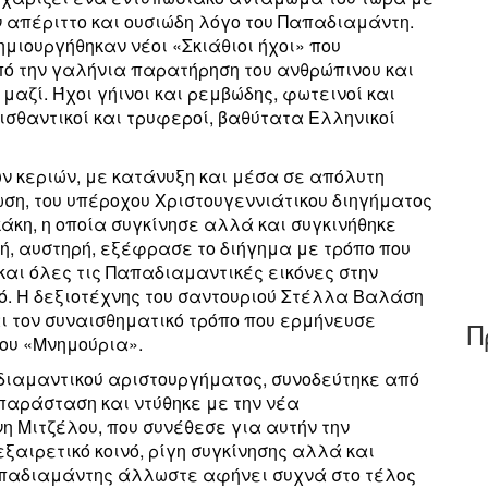
ον απέριττο και ουσιώδη λόγο του Παπαδιαμάντη.
ημιουργήθηκαν νέοι «Σκιάθιοι ήχοι» που
πό την γαλήνια παρατήρηση του ανθρώπινου και
 μαζί. Ήχοι γήινοι και ρεμβώδης, φωτεινοί και
αισθαντικοί και τρυφεροί, βαθύτατα Ελληνικοί
ν κεριών, με κατάνυξη και μέσα σε απόλυτη
ση, του υπέροχου Χριστουγεννιάτικου διηγήματος
κάκη, η οποία συγκίνησε αλλά και συγκινήθηκε
ή, αυστηρή, εξέφρασε το διήγημα με τρόπο που
και όλες τις Παπαδιαμαντικές εικόνες στην
ό. Η δεξιοτέχνης του σαντουριού Στέλλα Βαλάση
αι τον συναισθηματικό τρόπο που ερμήνευσε
Π
λου «Μνημούρια».
ιαμαντικού αριστουργήματος, συνοδεύτηκε από
 παράσταση και ντύθηκε με την νέα
 Μιτζέλου, που συνέθεσε για αυτήν την
ξαιρετικό κοινό, ρίγη συγκίνησης αλλά και
απαδιαμάντης άλλωστε αφήνει συχνά στο τέλος