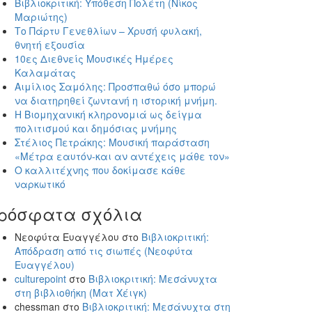
Βιβλιοκριτική: Υπόθεση Πολέτη (Νίκος
Μαριώτης)
Το Πάρτυ Γενεθλίων – Χρυσή φυλακή,
θνητή εξουσία
10ες Διεθνείς Μουσικές Ημέρες
Καλαμάτας
Αιμίλιος Σαμόλης: Προσπαθώ όσο μπορώ
να διατηρηθεί ζωντανή η ιστορική μνήμη.
Η Βιομηχανική κληρονομιά ως δείγμα
πολιτισμού και δημόσιας μνήμης
Στέλιος Πετράκης: Μουσική παράσταση
«Μέτρα εαυτόν-και αν αντέχεις μάθε τον»
Ο καλλιτέχνης που δοκίμασε κάθε
ναρκωτικό
ρόσφατα σχόλια
Νεοφύτα Ευαγγέλου
στο
Βιβλιοκριτική:
Απόδραση από τις σιωπές (Νεοφύτα
Ευαγγέλου)
culturepoint
στο
Βιβλιοκριτική: Μεσάνυχτα
στη βιβλιοθήκη (Ματ Χέιγκ)
chessman
στο
Βιβλιοκριτική: Μεσάνυχτα στη