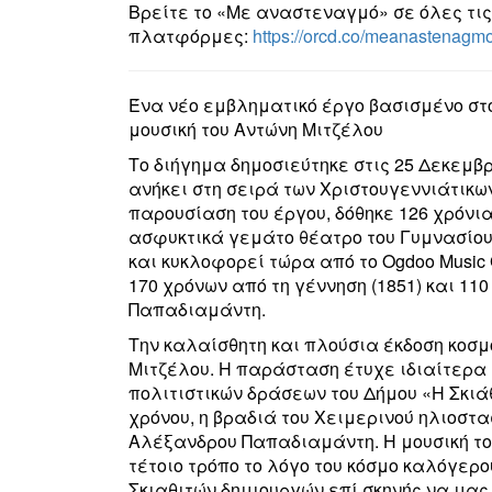
Βρείτε το «Με αναστεναγμό» σε όλες τι
πλατφόρμες:
https
://
orcd
.
co
/
meanastenagm
Ένα νέο εμβληματικό έργο βασισμένο στ
μουσική του Αντώνη Μιτζέλου
Το διήγημα δημοσιεύτηκε στις 25 Δεκεμβ
ανήκει στη σειρά των Χριστουγεννιάτικω
παρουσίαση του έργου, δόθηκε 126 χρόνια
ασφυκτικά γεμάτο θέατρο του Γυμνασίου
και κυκλοφορεί τώρα από το
Ogdoo Music
170 χρόνων από τη γέννηση (1851) και 11
Παπαδιαμάντη.
Την καλαίσθητη και πλούσια έκδοση κοσμ
Μιτζέλου. Η παράσταση έτυχε ιδιαίτερα 
πολιτιστικών δράσεων του Δήμου «Η Σκιά
χρόνου, η βραδιά του Χειμερινού ηλιοστα
Αλέξανδρου Παπαδιαμάντη. Η μουσική το
τέτοιο τρόπο το λόγο του κόσμο καλόγερ
Σκιαθιτών δημιουργών επί σκηνής να μα