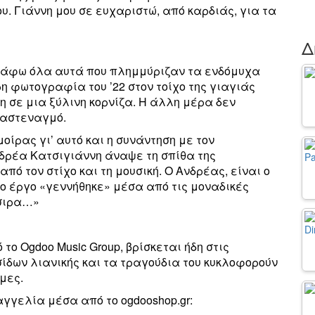
υ. Γιάννη μου σε ευχαριστώ, από καρδιάς, για τα
Δ
ράφω όλα αυτά που πλημμύριζαν τα ενδόμυχα
 φωτογραφία του ’22 στον τοίχο της γιαγιάς
 σε μια ξύλινη κορνίζα. Η άλλη μέρα δεν
ναστεναγμό.
οίρας γι’ αυτό και η συνάντηση με τον
δρέα Κατσιγιάννη άναψε τη σπίθα της
πό τον στίχο και τη μουσική. Ο Ανδρέας, είναι ο
το έργο «γεννήθηκε» μέσα από τις μοναδικές
τσιρα…»
ό το
Ogdoo Music Group
, βρίσκεται ήδη στις
ίδων λιανικής και τα τραγούδια του κυκλοφορούν
μες.
γγελία μέσα από το
ogdooshop
.
gr
: