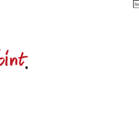
Se
for