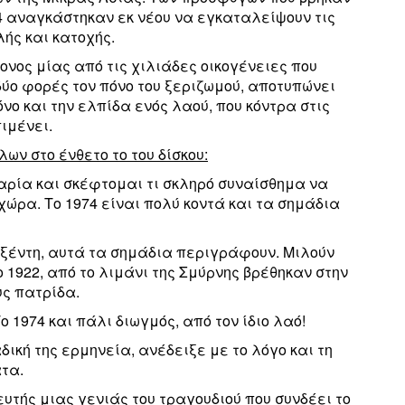
74 αναγκάστηκαν εκ νέου να εγκαταλείψουν τις
λής και κατοχής.
νος μίας από τις χιλιάδες οικογένειες που
δύο φορές τον πόνο του ξεριζωμού, αποτυπώνει
όνο και την ελπίδα ενός λαού, που κόντρα στις
ιμένει.
ων στο ένθετο το του δίσκου:
αρία και σκέφτομαι τι σκληρό συναίσθημα να
χώρα. Το 1974 είναι πολύ κοντά και τα σημάδια
υξέντη, αυτά τα σημάδια περιγράφουν. Μιλούν
ο 1922, από το λιμάνι της Σμύρνης βρέθηκαν στην
υς πατρίδα.
 1974 και πάλι διωγμός, από τον ίδιο λαό!
ική της ερμηνεία, ανέδειξε με το λόγο και τη
τα.
υτής μιας γενιάς του τραγουδιού που συνδέει το