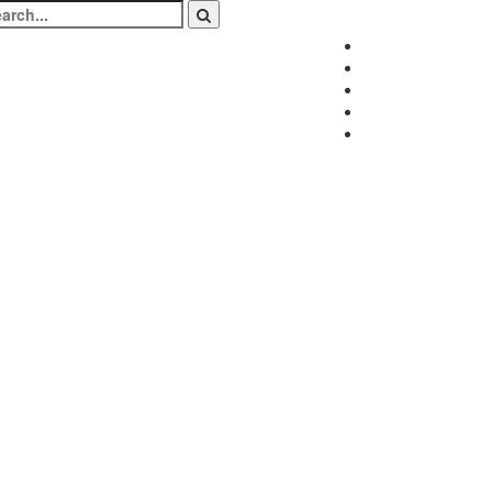
arch
:
Facebook
Twitter
Instagram
LinkedIn
Youtube