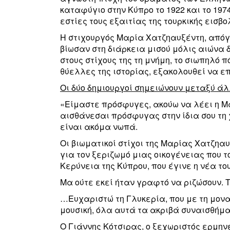
καταφύγιο στην Κύπρο το 1922 και το 19
εστίες τους εξαιτίας της τουρκικής εισβο
Η στιχουργός Μαρία Χατζηαυξέντη, απόγο
βίωσαν στη διάρκεια μισού μόλις αιώνα 
στους στίχους της τη μνήμη, το σιωπηλό π
θύελλες της ιστορίας, εξακολουθεί να επ
Οι δύο δημιουργοί σημειώνουν μεταξύ άλλ
«Είμαστε πρόσφυγες, ακούω να λέει η Μ
αισθάνεσαι πρόσφυγας στην ίδια σου τη 
είναι ακόμα νωπά.
Οι βιωματικοί στίχοι της Μαρίας Χατζηα
για τον ξεριζωμό μιας οικογένειας που τ
Κερύνεια της Κύπρου, που έγινε η νέα το
Μα ούτε εκεί ήταν γραφτό να ριζώσουν. Το
…Ευχαριστώ τη Γλυκερία, που με τη μοναδ
μουσική, όλα αυτά τα ακριβά συναισθήμα
Ο Γιάννης Κότσιρας, ο ξεχωριστός ερμηνε