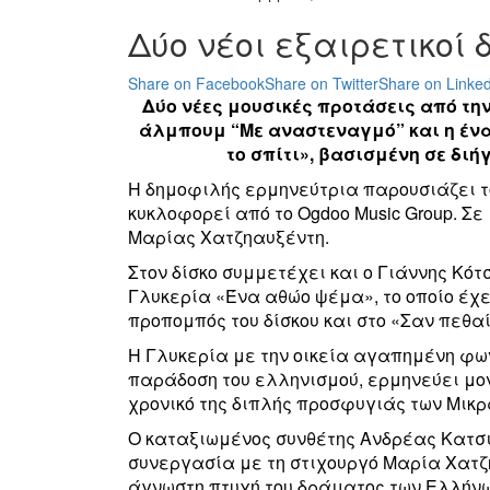
Δύο νέοι εξαιρετικοί 
Share on Facebook
Share on Twitter
Share on Linked
Δύο νέες μουσικές προτάσεις από την
άλμπουμ “Με αναστεναγμό” και η ένα
το σπίτι»
, βασισμένη σε δι
Η δημοφιλής ερμηνεύτρια παρουσιάζει το
κυκλοφορεί από το
Ogdoo Music Group
.
Σε 
Μαρίας Χατζηαυξέντη.
Στον δίσκο συμμετέχει και ο Γιάννης Κότσ
Γλυκερία «Ένα αθώο ψέμα», το οποίο έχ
προπομπός του δίσκου και στο «Σαν πεθαί
Η Γλυκερία με την οικεία αγαπημένη φων
παράδοση του ελληνισμού, ερμηνεύει μον
χρονικό της διπλής προσφυγιάς των Μικρ
O
καταξιωμένος συνθέτης Ανδρέας Κατσιγι
συνεργασία με τη στιχουργό Μαρία Χατζ
άγνωστη πτυχή του δράματος των Ελλήνω