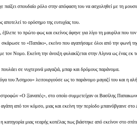
ίχε παίξει σπουδαίο ρόλο στην απόφαση του να ασχοληθεί με τη μουσι
ς αποτελεί το ορόσημο της ευτυχίας του.
 έβλεπε το πρώτο φως και εκείνος άφηνε για λίγο τη μαυρίλα που τον
, σκάρωσε το «Παπάκι», εκείνο που αγαπήσαμε όλοι από την φωνή τη
ε τον Νομο. Εκείνη την άνοιξη φυλακίζεται στην Αίγινα ως ένας εκ τ
α πουλάει σε νυχτερινά μαγαζιά, μπαρ και δρόμους παράνομα.
όγα του Άσημου» λειτουργούσε ως το παράνομο μαγαζί του και η αλήθε
3 στροφών «Ο Ξαναπές», στο οποίο συμμετείχαν οι Βασίλης Παπακωνσ
αγάπη από τον κόμσο, μιας και εκείνη την περίοδο μπαινόβγαινε στο Δ
 κατηγορία μιας νεαρής κοπέλας πως βιάστηκε από εκείνον στο σπίτ