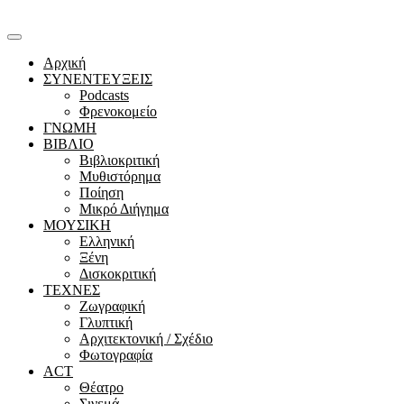
Αρχική
ΣΥΝΕΝΤΕΥΞΕΙΣ
Podcasts
Φρενοκομείο
ΓΝΩΜΗ
ΒΙΒΛΙΟ
Βιβλιοκριτική
Μυθιστόρημα
Ποίηση
Μικρό Διήγημα
ΜΟΥΣΙΚΗ
Ελληνική
Ξένη
Δισκοκριτική
ΤΕΧΝΕΣ
Ζωγραφική
Γλυπτική
Αρχιτεκτονική / Σχέδιο
Φωτογραφία
ACT
Θέατρο
Σινεμά