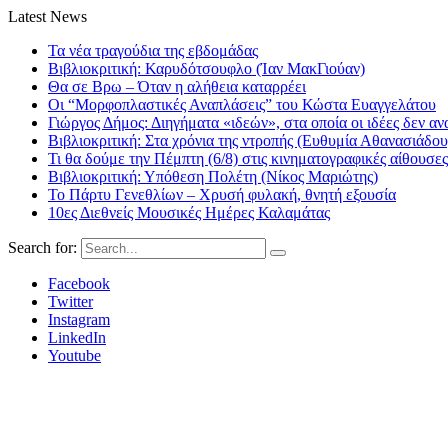
Latest News
Τα νέα τραγούδια της εβδομάδας
Βιβλιοκριτική: Καρυδότσουφλο (Ίαν ΜακΓιούαν)
Θα σε Βρω – Όταν η αλήθεια καταρρέει
Οι “Μορφοπλαστικές Αναπλάσεις” του Κώστα Ευαγγελάτου
Γιώργος Δήμος: Διηγήματα «ιδεών», στα οποία οι ιδέες δεν αν
Βιβλιοκριτική: Στα χρόνια της ντροπής (Ευθυμία Αθανασιάδου
Τι θα δούμε την Πέμπτη (6/8) στις κινηματογραφικές αίθουσες
Βιβλιοκριτική: Υπόθεση Πολέτη (Νίκος Μαριώτης)
Το Πάρτυ Γενεθλίων – Χρυσή φυλακή, θνητή εξουσία
10ες Διεθνείς Μουσικές Ημέρες Καλαμάτας
Search for:
Facebook
Twitter
Instagram
LinkedIn
Youtube