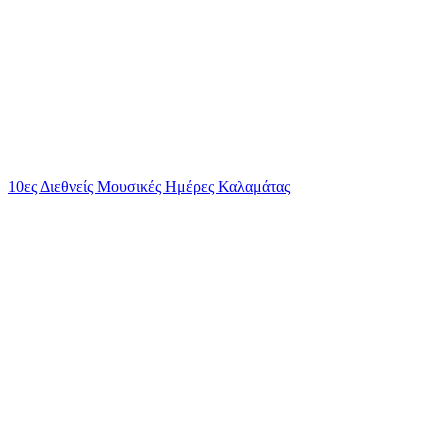
10ες Διεθνείς Μουσικές Ημέρες Καλαμάτας