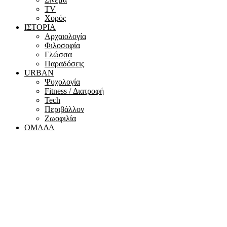
ΤV
Χορός
ΙΣΤΟΡΙΑ
Αρχαιολογία
Φιλοσοφία
Γλώσσα
Παραδόσεις
URBAN
Ψυχολογία
Fitness / Διατροφή
Tech
Περιβάλλον
Ζωοφιλία
ΟΜΑΔΑ