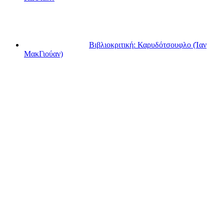
Βιβλιοκριτική: Καρυδότσουφλο (Ίαν
ΜακΓιούαν)