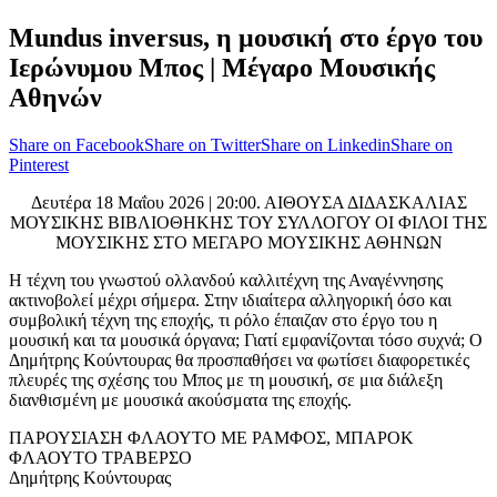
Mundus inversus, η μουσική στο έργο του
Ιερώνυμου Μπος | Μέγαρο Μουσικής
Αθηνών
Share on Facebook
Share on Twitter
Share on Linkedin
Share on
Pinterest
Δευτέρα 18 Μαΐου 2026 | 20:00. ΑΙΘΟΥΣΑ ΔΙΔΑΣΚΑΛΙΑΣ
ΜΟΥΣΙΚΗΣ ΒΙΒΛΙΟΘΗΚΗΣ ΤΟΥ ΣΥΛΛΟΓΟΥ ΟΙ ΦΙΛΟΙ ΤΗΣ
ΜΟΥΣΙΚΗΣ ΣΤΟ ΜΕΓΑΡΟ ΜΟΥΣΙΚΗΣ ΑΘΗΝΩΝ
Η τέχνη του γνωστού ολλανδού καλλιτέχνη της Αναγέννησης
ακτινοβολεί μέχρι σήμερα. Στην ιδιαίτερα αλληγορική όσο και
συμβολική τέχνη της εποχής, τι ρόλο έπαιζαν στο έργο του η
μουσική και τα μουσικά όργανα; Γιατί εμφανίζονται τόσο συχνά; Ο
Δημήτρης Κούντουρας θα προσπαθήσει να φωτίσει διαφορετικές
πλευρές της σχέσης του Μπος με τη μουσική, σε μια διάλεξη
διανθισμένη με μουσικά ακούσματα της εποχής.
ΠΑΡΟΥΣΙΑΣΗ ΦΛΑΟΥΤΟ ΜΕ ΡΑΜΦΟΣ, ΜΠΑΡΟΚ
ΦΛΑΟΥΤΟ ΤΡΑΒΕΡΣΟ
Δημήτρης Κούντουρας