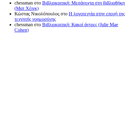
chessman
στο
Βιβλιοκριτική: Μεσάνυχτα στη βιβλιοθήκη
(Ματ Χέιγκ)
Κώστας Νικολόπουλος
στο
Η λογοτεχνία στην εποχή της
τεχνητής νοημοσύνης
chessman
στο
Βιβλιοκριτική: Κακοί άντρες (Julie Mae
Cohen)