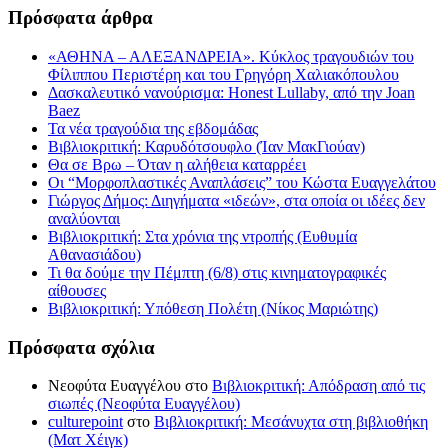
Πρόσφατα άρθρα
«ΑΘΗΝΑ – ΑΛΕΞΑΝΔΡΕΙΑ». Κύκλος τραγουδιών του
Φίλιππου Περιστέρη και του Γρηγόρη Χαλιακόπουλου
Δασκαλευτικό νανούρισμα: Honest Lullaby, από την Joan
Baez
Τα νέα τραγούδια της εβδομάδας
Βιβλιοκριτική: Καρυδότσουφλο (Ίαν ΜακΓιούαν)
Θα σε Βρω – Όταν η αλήθεια καταρρέει
Οι “Μορφοπλαστικές Αναπλάσεις” του Κώστα Ευαγγελάτου
Γιώργος Δήμος: Διηγήματα «ιδεών», στα οποία οι ιδέες δεν
αναλύονται
Βιβλιοκριτική: Στα χρόνια της ντροπής (Ευθυμία
Αθανασιάδου)
Τι θα δούμε την Πέμπτη (6/8) στις κινηματογραφικές
αίθουσες
Βιβλιοκριτική: Υπόθεση Πολέτη (Νίκος Μαριώτης)
Πρόσφατα σχόλια
Νεοφύτα Ευαγγέλου
στο
Βιβλιοκριτική: Απόδραση από τις
σιωπές (Νεοφύτα Ευαγγέλου)
culturepoint
στο
Βιβλιοκριτική: Μεσάνυχτα στη βιβλιοθήκη
(Ματ Χέιγκ)