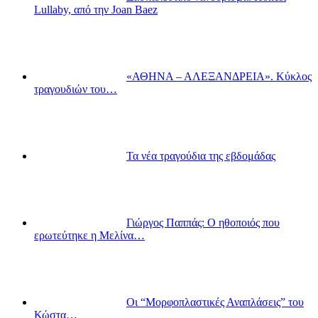
Lullaby, από την Joan Baez
«ΑΘΗΝΑ – ΑΛΕΞΑΝΔΡΕΙΑ». Κύκλος
τραγουδιών του…
Τα νέα τραγούδια της εβδομάδας
Γιώργος Παππάς: Ο ηθοποιός που
ερωτεύτηκε η Μελίνα…
Οι “Μορφοπλαστικές Αναπλάσεις” του
Κώστα…