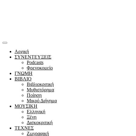
Αρχική
ΣΥΝΕΝΤΕΥΞΕΙΣ
Podcasts
Φρενοκομείο
ΓΝΩΜΗ
ΒΙΒΛΙΟ
Βιβλιοκριτική
Μυθιστόρημα
Ποίηση
Μικρό Διήγημα
ΜΟΥΣΙΚΗ
Ελληνική
Ξένη
Δισκοκριτική
ΤΕΧΝΕΣ
Ζωγραφική