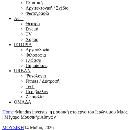
Γλυπτική
Αρχιτεκτονική / Σχέδιο
Φωτογραφία
ACT
Θέατρο
Σινεμά
ΤV
Χορός
ΙΣΤΟΡΙΑ
Αρχαιολογία
Φιλοσοφία
Γλώσσα
Παραδόσεις
URBAN
Ψυχολογία
Fitness / Διατροφή
Tech
Περιβάλλον
Ζωοφιλία
ΟΜΑΔΑ
Home
/
Mundus inversus, η μουσική στο έργο του Ιερώνυμου Μπος
| Μέγαρο Μουσικής Αθηνών
ΜΟΥΣΙΚΗ
14 Μαΐου, 2026