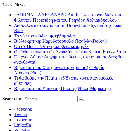
Latest News
«ΑΘΗΝΑ – ΑΛΕΞΑΝΔΡΕΙΑ». Κύκλος τραγουδιών του
Φίλιππου Περιστέρη και του Γρηγόρη Χαλιακόπουλου
Δασκαλευτικό νανούρισμα: Honest Lullaby, από την Joan
Baez
Τα νέα τραγούδια της εβδομάδας
Βιβλιοκριτική: Καρυδότσουφλο (Ίαν ΜακΓιούαν)
Θα σε Βρω – Όταν η αλήθεια καταρρέει
Οι “Μορφοπλαστικές Αναπλάσεις” του Κώστα Ευαγγελάτου
Γιώργος Δήμος: Διηγήματα «ιδεών», στα οποία οι ιδέες δεν
αναλύονται
Βιβλιοκριτική: Στα χρόνια της ντροπής (Ευθυμία
Αθανασιάδου)
Τι θα δούμε την Πέμπτη (6/8) στις κινηματογραφικές
αίθουσες
Βιβλιοκριτική: Υπόθεση Πολέτη (Νίκος Μαριώτης)
Search for:
Facebook
Twitter
Instagram
LinkedIn
Youtube