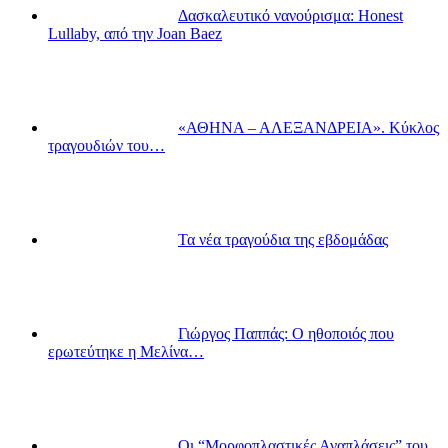
Δασκαλευτικό νανούρισμα: Honest
Lullaby, από την Joan Baez
«ΑΘΗΝΑ – ΑΛΕΞΑΝΔΡΕΙΑ». Κύκλος
τραγουδιών του…
Τα νέα τραγούδια της εβδομάδας
Γιώργος Παππάς: Ο ηθοποιός που
ερωτεύτηκε η Μελίνα…
Οι “Μορφοπλαστικές Αναπλάσεις” του