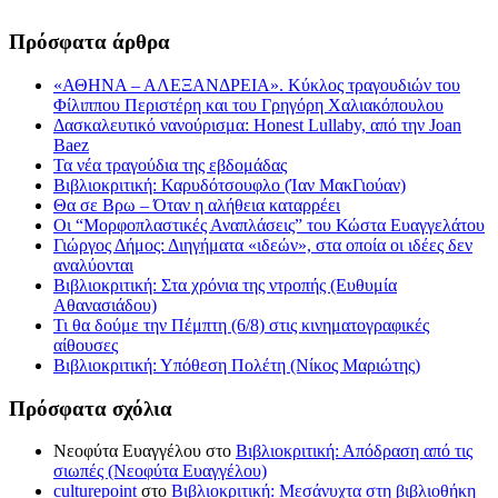
Πρόσφατα άρθρα
«ΑΘΗΝΑ – ΑΛΕΞΑΝΔΡΕΙΑ». Κύκλος τραγουδιών του
Φίλιππου Περιστέρη και του Γρηγόρη Χαλιακόπουλου
Δασκαλευτικό νανούρισμα: Honest Lullaby, από την Joan
Baez
Τα νέα τραγούδια της εβδομάδας
Βιβλιοκριτική: Καρυδότσουφλο (Ίαν ΜακΓιούαν)
Θα σε Βρω – Όταν η αλήθεια καταρρέει
Οι “Μορφοπλαστικές Αναπλάσεις” του Κώστα Ευαγγελάτου
Γιώργος Δήμος: Διηγήματα «ιδεών», στα οποία οι ιδέες δεν
αναλύονται
Βιβλιοκριτική: Στα χρόνια της ντροπής (Ευθυμία
Αθανασιάδου)
Τι θα δούμε την Πέμπτη (6/8) στις κινηματογραφικές
αίθουσες
Βιβλιοκριτική: Υπόθεση Πολέτη (Νίκος Μαριώτης)
Πρόσφατα σχόλια
Νεοφύτα Ευαγγέλου
στο
Βιβλιοκριτική: Απόδραση από τις
σιωπές (Νεοφύτα Ευαγγέλου)
culturepoint
στο
Βιβλιοκριτική: Μεσάνυχτα στη βιβλιοθήκη