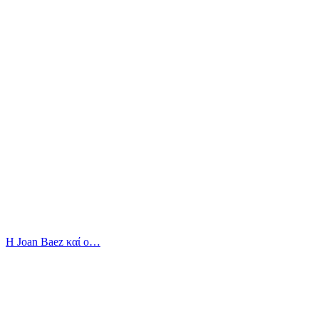
Η Joan Baez καί ο…