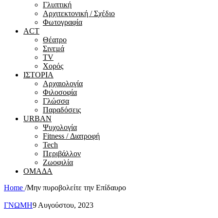
Γλυπτική
Αρχιτεκτονική / Σχέδιο
Φωτογραφία
ACT
Θέατρο
Σινεμά
ΤV
Χορός
ΙΣΤΟΡΙΑ
Αρχαιολογία
Φιλοσοφία
Γλώσσα
Παραδόσεις
URBAN
Ψυχολογία
Fitness / Διατροφή
Tech
Περιβάλλον
Ζωοφιλία
ΟΜΑΔΑ
Home
/
Μην πυροβολείτε την Επίδαυρο
ΓΝΩΜΗ
9 Αυγούστου, 2023