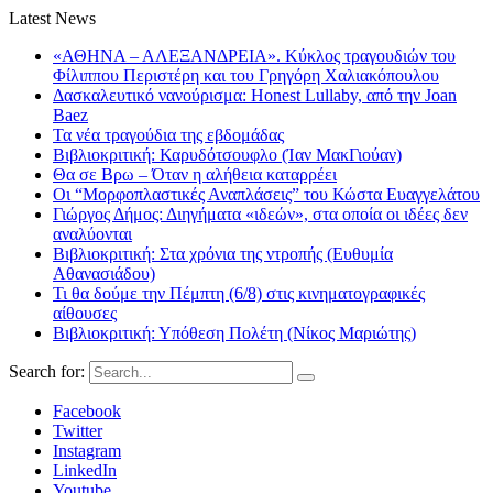
Latest News
«ΑΘΗΝΑ – ΑΛΕΞΑΝΔΡΕΙΑ». Κύκλος τραγουδιών του
Φίλιππου Περιστέρη και του Γρηγόρη Χαλιακόπουλου
Δασκαλευτικό νανούρισμα: Honest Lullaby, από την Joan
Baez
Τα νέα τραγούδια της εβδομάδας
Βιβλιοκριτική: Καρυδότσουφλο (Ίαν ΜακΓιούαν)
Θα σε Βρω – Όταν η αλήθεια καταρρέει
Οι “Μορφοπλαστικές Αναπλάσεις” του Κώστα Ευαγγελάτου
Γιώργος Δήμος: Διηγήματα «ιδεών», στα οποία οι ιδέες δεν
αναλύονται
Βιβλιοκριτική: Στα χρόνια της ντροπής (Ευθυμία
Αθανασιάδου)
Τι θα δούμε την Πέμπτη (6/8) στις κινηματογραφικές
αίθουσες
Βιβλιοκριτική: Υπόθεση Πολέτη (Νίκος Μαριώτης)
Search for:
Facebook
Twitter
Instagram
LinkedIn
Youtube