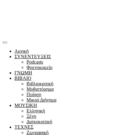
Αρχική
ΣΥΝΕΝΤΕΥΞΕΙΣ
Podcasts
Φρενοκομείο
ΓΝΩΜΗ
ΒΙΒΛΙΟ
Βιβλιοκριτική
Μυθιστόρημα
Ποίηση
Μικρό Διήγημα
ΜΟΥΣΙΚΗ
Ελληνική
Ξένη
Δισκοκριτική
ΤΕΧΝΕΣ
Ζωγραφική