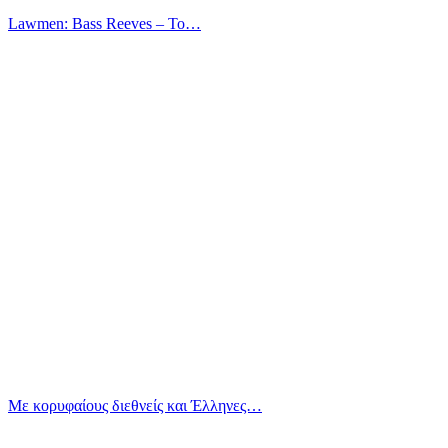
Lawmen: Bass Reeves – Το…
Με κορυφαίους διεθνείς και Έλληνες…