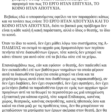
αφορισμό του πως ΤΟ ΕΡΓΟ ΗΤΑΝ ΕΠΙΤΥΧΙΑ, ΤΟ
ΚΟΙΝΟ ΗΤΑΝ ΑΠΟΤΥΧΙΑ.
Βεβαίως εδώ ο υποφαινόμενος οφείλει να τον παραφράσει κάπως
και να τονίσει πως ενίοτε ΤΟ ΕΡΓΟ ΗΤΑΝ ΑΠΟΤΥΧΙΑ ΚΑΙ ΤΟ
ΚΟΙΝΟ ΗΤΑΝ ΑΠΟΤΥΧΙΑ, διότι το βασικό μας πρόβλημα δεν
είναι η κάθε καλή ή κακή παράσταση, αλλά ο ίδιος ο θεατής, το ίδιο
το κοινό.
Όταν το ίδιο το κοινό, δεν έχει μάθει λόγω του συστήματος της Α-
ΠΑΙΔΕΙΑΣ να εκτιμά το αρχαίο μας δραματολόγιο των περίπου
πενήντα πέντε διασωθέντων έργων, τότε κανείς δεν μπορεί να
κάνει τίπιοτε για αυτό ούτε επί τα βελτίω ούτε επί τα χείρω.
Επαναλαμβάνω πως, εάν και εφόσον ο θεατής, δεν παιδευθεί και
δεν εκπαιδευθεί επί των βαθύτερων νοημάτων τα οποία φέρουν
αυτά τα διασωθέντα έργα (τα οποία μπορεί να είναι και τα
χειρότερα όμως αυτά είναι που διαθέτουμε ως παρακαταθήκη), αν
δεν έχει διαβάσει, δεν έχει συγκινηθεί, δεν έχει αγαπήσει, δεν έχει
μελετήσει βαθιά τα παραδοθέντα έργα σε εμάς των αρχαίων ημών
προγόνων αντί να τα θεωρεί το περισσότερο ως μιά υποχρέωση
εξεταστική για κάποια σχολή, τότε καμιά Επίδαυρος, κανένας
χώρος, θεατρικός, κανένας σκηνοθέτης, κανείς ηθοποιός όσο και
καλοί να είναι μαζι με τις προθέσεις τους, δεν θα μπορέσουν να
μεταδώσουν τα μηνύματα των έργων ακέραια στον θεατή. Δεν θα