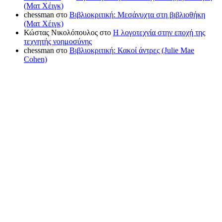
(Ματ Χέιγκ)
chessman
στο
Βιβλιοκριτική: Μεσάνυχτα στη βιβλιοθήκη
(Ματ Χέιγκ)
Κώστας Νικολόπουλος
στο
Η λογοτεχνία στην εποχή της
τεχνητής νοημοσύνης
chessman
στο
Βιβλιοκριτική: Κακοί άντρες (Julie Mae
Cohen)