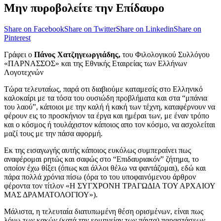
Μην πυροβολείτε την Επίδαυρο
Share on Facebook
Share on Twitter
Share on Linkedin
Share on
Pinterest
Γράφει ο
Πάνος Χατζηγεωργιάδης,
του Φιλολογικού Συλλόγου
«ΠΑΡΝΑΣΣΟΣ» και της Εθνικής Εταιρείας των Ελλήνων
Λογοτεχνών
Τώρα τελευταίως, παρά οτι διαβιούμε καταμεσίς στο Ελληνικό
καλοκαίρι με τα τόσα του ουσιώδη προβλήματα και στα “μπάνια
του λαού”, κάποιοι με την καλή ή κακή των τέχνη, καταφέρνουν να
φέρουν εις το προσκήνιον τα έργα και ημέραι των, με έναν τρόπο
και ο κόσμος ή τουλάχιστον κάποιος απο τον κόσμο, να ασχολείται
μαζί τους με την πάσα αφορμή.
Εκ της εισαγωγής αυτής κάποιος ευκόλως συμπεραίνει πως
αναφέρομαι ρητώς και σαφώς στο “Επιδαυριακόν” ζήτημα, το
οποίον έχω θίξει (όπως και άλλοι θέλω να φαντάζομαι), εδώ και
πάρα πολλά χρόνια πίσω (όρα το του υποφαινόμενου άρθρον
φέροντα τον τίτλον «Η ΣΥΓΧΡΟΝΗ ΤΡΑΓΩΔΙΑ ΤΟΥ ΑΡΧΑΙΟΥ
ΜΑΣ ΔΡΑΜΑΤΟΛΟΓΙΟΥ»).
Μάλιστα, η τελευταία διατυπωμένη θέση ορισμένων, είναι πως
λόγω των κακών (κατά την ερμηνείαν των πάντα) παραστάσεων,