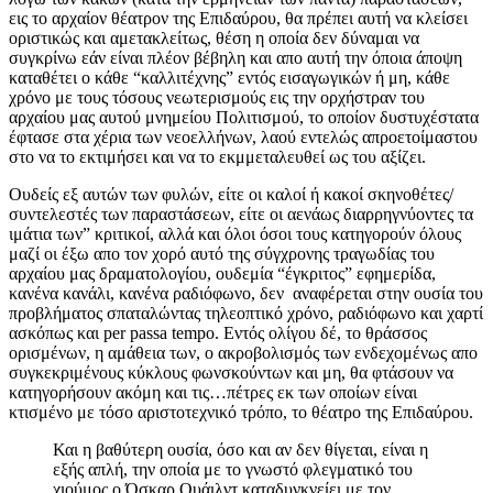
εις το αρχαίον θέατρον της Επιδαύρου, θα πρέπει αυτή να κλείσει
οριστικώς και αμετακλείτως, θέση η οποία δεν δύναμαι να
συγκρίνω εάν είναι πλέον βέβηλη και απο αυτή την όποια άποψη
καταθέτει ο κάθε “καλλιτέχνης” εντός εισαγωγικών ή μη, κάθε
χρόνο με τους τόσους νεωτερισμούς εις την ορχήστραν του
αρχαίου μας αυτού μνημείου Πολιτισμού, το οποίον δυστυχέστατα
έφτασε στα χέρια των νεοελλήνων, λαού εντελώς απροετοίμαστου
στο να το εκτιμήσει και να το εκμμεταλευθεί ως του αξίζει.
Ουδείς εξ αυτών των φυλών, είτε οι καλοί ή κακοί σκηνοθέτες/
συντελεστές των παραστάσεων, είτε οι αενάως διαρρηγνύοντες τα
ιμάτια των” κριτικοί, αλλά και όλοι όσοι τους κατηγορούν όλους
μαζί οι έξω απο τον χορό αυτό της σύγχρονης τραγωδίας του
αρχαίου μας δραματολογίου, ουδεμία “έγκριτος” εφημερίδα,
κανένα κανάλι, κανένα ραδιόφωνο, δεν αναφέρεται στην ουσία του
προβλήματος σπαταλώντας τηλεοπτικό χρόνο, ραδιόφωνο και χαρτί
ασκόπως και per passa tempo. Εντός ολίγου δέ, το θράσσος
ορισμένων, η αμάθεια των, ο ακροβολισμός των ενδεχομένως απο
συγκεκριμένους κύκλους φωνσκούντων και μη, θα φτάσουν να
κατηγορήσουν ακόμη και τις…πέτρες εκ των οποίων είναι
κτισμένο με τόσο αριστοτεχνικό τρόπο, το θέατρο της Επιδαύρου.
Και η βαθύτερη ουσία, όσο και αν δεν θίγεται, είναι η
εξής απλή, την οποία με το γνωστό φλεγματικό του
χιούμος ο Όσκαρ Ουάιλντ καταδυνκνείει με τον