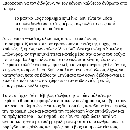
μπορέσουν να τον διδάξουν, να τον κάνουν καλύτερο άνθρωπο απο
τα πριν.
Το βασικό μας πρόβλημα επιμένω, δεν είναι τα μέσα
τα οποία διαθέτουμε στις μέρες μας, αλλά το πως αυτά
τα μέσα χρησιμοποιούνται.
Δεν είναι οι γνώσεις, αλλά πως αυτές μεταδίδονται,
μετασχηματίζονται και προτεραιοποιύνται εντός της ψυχής του
καθενός εξ ημών, των απλών ‘δεκτών”. Δεν έχει νόημα λοιπόν η
Επίδαυρος, αν την επισκέπτεται κανείς μέσα στα ωραία του ρούχα
με τα ακριβοπληρωμένα του με δανεικά αυτοκίνητα, ώστε να
“περάσει καλά” ένα απόγευμα εκεί, και να φωτογραφηθεί δεόντως
κτίζοντας το προφίλ του δήθεν πολιτισμένου ανθρώπου, δίχως να
κατανοήσει ποτέ σε βάθος τα μηνύματα των όσων διδάσκονται με
καλό ή κακό τρόπο στον χώρο απο τον κάθε εντός ή εκτός
εισαγωγικών καλλιτέχνη.
Το να υπάρχει δέ η βέβηλος σκέψις υην οποίαν μάλιστα με
περίσσιο θράσσος ορισμένοι διατυπώνουν δημοσίως και βρίσκουν
μάλιστα και βήμα ώστε να τους δημοσιεύει, καταδυκνείει εμφανώς
την παρακμή μας και καταντά την περίσταση λίαν επικίνδυνον και
τα πράγματα του Πολιτισμού μας λίαν σοβαρά, ώστε αυτά να
αντιμετωπίζονται με τόση μεγάλη ελαφρότυτα απο ανθρώπους με
βαρύγδουπους τίτλους και τιμές που ο βίος και η πολιτεία τους