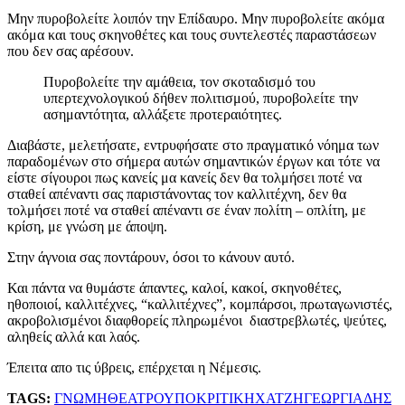
Μην πυροβολείτε λοιπόν την Επίδαυρο. Μην πυροβολείτε ακόμα
ακόμα και τους σκηνοθέτες και τους συντελεστές παραστάσεων
που δεν σας αρέσουν.
Πυροβολείτε την αμάθεια, τον σκοταδισμό του
υπερτεχνολογικού δήθεν πολιτισμού, πυροβολείτε την
ασημαντότητα, αλλάξετε προτεραιότητες.
Διαβάστε, μελετήσατε, εντρυφήσατε στο πραγματικό νόημα των
παραδομένων στο σήμερα αυτών σημαντικών έργων και τότε να
είστε σίγουροι πως κανείς μα κανείς δεν θα τολμήσει ποτέ να
σταθεί απέναντι σας παριστάνοντας τον καλλιτέχνη, δεν θα
τολμήσει ποτέ να σταθεί απέναντι σε έναν πολίτη – οπλίτη, με
κρίση, με γνώση με άποψη.
Στην άγνοια σας ποντάρουν, όσοι το κάνουν αυτό.
Και πάντα να θυμάστε άπαντες, καλοί, κακοί, σκηνοθέτες,
ηθοποιοί, καλλιτέχνες, “καλλιτέχνες”, κομπάρσοι, πρωταγωνιστές,
ακροβολισμένοι διαφθορείς πληρωμένοι διαστρεβλωτές, ψεύτες,
αληθείς αλλά και λαός.
Έπειτα απο τις ύβρεις, επέρχεται η Νέμεσις.
TAGS:
ΓΝΩΜΗ
ΘΕΑΤΡΟ
ΥΠΟΚΡΙΤΙΚΗ
ΧΑΤΖΗΓΕΩΡΓΙΑΔΗΣ