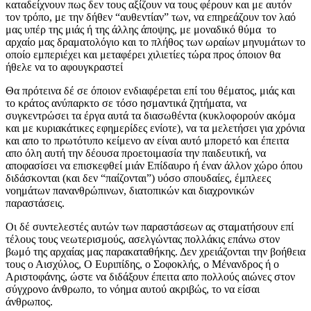
καταδείχνουν πως δεν τους αξίζουν να τους φέρουν και με αυτόν
τον τρόπο, με την δήθεν “αυθεντίαν” των, να επηρεάζουν τον λαό
μας υπέρ της μιάς ή της άλλης άποψης, με μοναδικό θύμα το
αρχαίο μας δραματολόγιο και το πλήθος των ωραίων μηνυμάτων το
οποίο εμπεριέχει και μεταφέρει χιλιετίες τώρα προς όποιον θα
ήθελε να το αφουγκραστεί
Θα πρότεινα δέ σε όποιον ενδιαφέρεται επί του θέματος, μιάς και
το κράτος ανύπαρκτο σε τόσο ησμαντικά ζητήματα, να
συγκεντρώσει τα έργα αυτά τα διασωθέντα (κυκλοφορούν ακόμα
και με κυριακάτικες εφημερίδες ενίοτε), να τα μελετήσει για χρόνια
και απο το πρωτότυπο κείμενο αν είναι αυτό μπορετό και έπειτα
απο όλη αυτή την δέουσα προετοιμασία την παιδευτική, να
αποφασίσει να επισκεφθεί μιάν Επίδαυρο ή έναν άλλον χώρο όπου
διδάσκονται (και δεν “παίζονται”) υόσο σπουδαίες, έμπλεες
νοημάτων πανανθρώπινων, διατοπικών και διαχρονικών
παραστάσεις.
Οι δέ συντελεστές αυτών των παραστάσεων ας σταματήσουν επί
τέλους τους νεωτερισμούς, ασελγώντας πολλάκις επάνω στον
βωμό της αρχαίας μας παρακαταθήκης. Δεν χρειάζονται την βοήθεια
τους ο Αισχύλος, Ο Ευριπίδης, ο Σοφοκλής, ο Μένανδρος ή ο
Αριστοφάνης, ώστε να διδάξουν έπειτα απο πολλούς αιώνες στον
σύγχρονο άνθρωπο, το νόημα αυτού ακριβώς, το να είσαι
άνθρωπος.