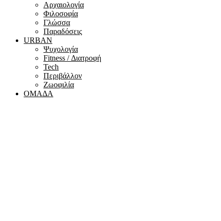
Αρχαιολογία
Φιλοσοφία
Γλώσσα
Παραδόσεις
URBAN
Ψυχολογία
Fitness / Διατροφή
Tech
Περιβάλλον
Ζωοφιλία
ΟΜΑΔΑ