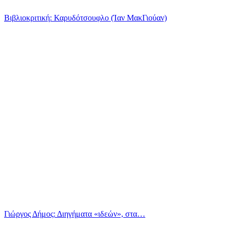
Βιβλιοκριτική: Καρυδότσουφλο (Ίαν ΜακΓιούαν)
Γιώργος Δήμος: Διηγήματα «ιδεών», στα…