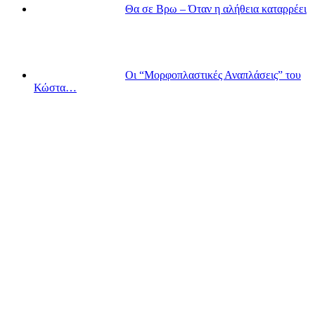
Θα σε Βρω – Όταν η αλήθεια καταρρέει
Οι “Μορφοπλαστικές Αναπλάσεις” του
Κώστα…