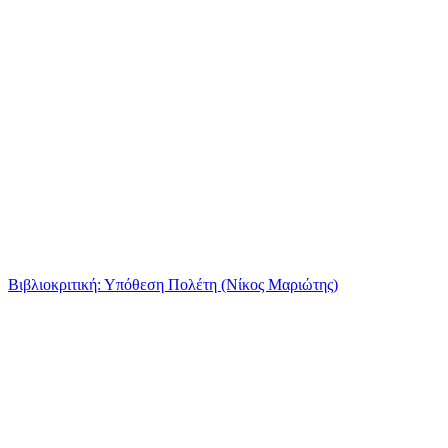
Βιβλιοκριτική: Υπόθεση Πολέτη (Νίκος Μαριώτης)