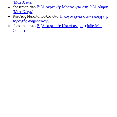
(Ματ Χέιγκ)
chessman
στο
Βιβλιοκριτική: Μεσάνυχτα στη βιβλιοθήκη
(Ματ Χέιγκ)
Κώστας Νικολόπουλος
στο
Η λογοτεχνία στην εποχή της
τεχνητής νοημοσύνης
chessman
στο
Βιβλιοκριτική: Κακοί άντρες (Julie Mae
Cohen)