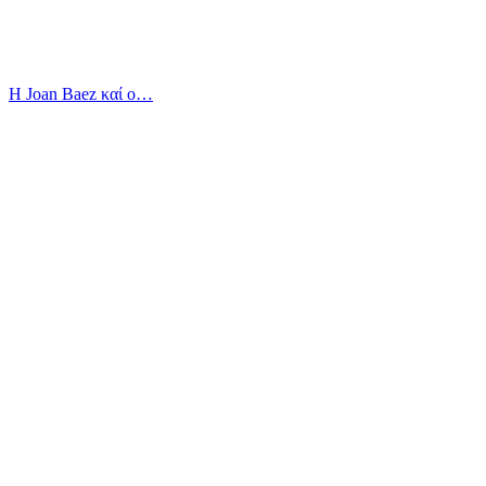
Η Joan Baez καί ο…