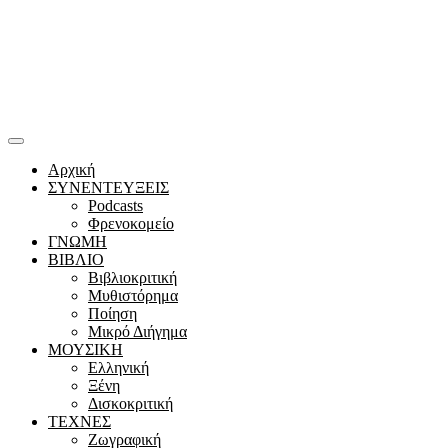
Αρχική
ΣΥΝΕΝΤΕΥΞΕΙΣ
Podcasts
Φρενοκομείο
ΓΝΩΜΗ
ΒΙΒΛΙΟ
Βιβλιοκριτική
Μυθιστόρημα
Ποίηση
Μικρό Διήγημα
ΜΟΥΣΙΚΗ
Ελληνική
Ξένη
Δισκοκριτική
ΤΕΧΝΕΣ
Ζωγραφική