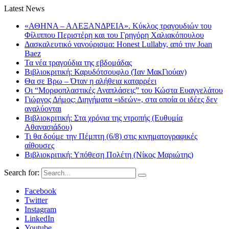
Latest News
«ΑΘΗΝΑ – ΑΛΕΞΑΝΔΡΕΙΑ». Κύκλος τραγουδιών του
Φίλιππου Περιστέρη και του Γρηγόρη Χαλιακόπουλου
Δασκαλευτικό νανούρισμα: Honest Lullaby, από την Joan
Baez
Τα νέα τραγούδια της εβδομάδας
Βιβλιοκριτική: Καρυδότσουφλο (Ίαν ΜακΓιούαν)
Θα σε Βρω – Όταν η αλήθεια καταρρέει
Οι “Μορφοπλαστικές Αναπλάσεις” του Κώστα Ευαγγελάτου
Γιώργος Δήμος: Διηγήματα «ιδεών», στα οποία οι ιδέες δεν
αναλύονται
Βιβλιοκριτική: Στα χρόνια της ντροπής (Ευθυμία
Αθανασιάδου)
Τι θα δούμε την Πέμπτη (6/8) στις κινηματογραφικές
αίθουσες
Βιβλιοκριτική: Υπόθεση Πολέτη (Νίκος Μαριώτης)
Search for:
Facebook
Twitter
Instagram
LinkedIn
Youtube