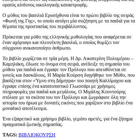
ορατός κίνδυνος οικολογικής καταστροφής.
Ο μύθος του βασιλιά Ερυσίχθονα είναι το πρώτο βιβλίο της σειράς
«Φωνή της Γης», το οποίο ανοίγει μία συζήτηση με τα παιδιά για τα
θέματα της προστασίας του περιβάλλοντος.
Πρόκειται για μύθο της ελληνικής μυθολογίας που αναφέρεται σε
έναν αχόρταγο και πλεονέκτη βασιλιά, ο οποίος θυμίζει τον
σύγχρονο ανικανοποίητο άνθρωπο.
Το βιβλίο χωρίζεται σε τρία μέρη. Η Δρ. Αικατερίνη Πολυμέρου –
Καμηλάκη, έδωσε το όνομα στη σειρά, ανέδειξε τη σημασία του
μύθου για παιδιά και έγραψε τον Πρόλογο που απευθύνεται σε
γονείς και δασκάλους. Η Μαρία Κούρση διηγήθηκε τον Μύθο, που
βασίζεται στον «Ύμνο στη Δήμητρα» του ποιητή Καλλίμαχου και
έγραψε επίσης ένα κατατοπιστικό Γλωσσάρι με χρήσιμες
πληροφορίες για παιδιά και μεγάλους. Ο Μιχάλης Κουντούρης
στόλισε με τα σκίτσα του τον Πρόλογο και ζωγράφισε όλη την
ιστορία του ήρωα με δυνατές εικόνες που χαρίζουν στο βιβλίο ένα
μοναδικό αποτέλεσμα.
Ένα εξαιρετικό και χρήσιμο βιβλίο, γεμάτο αρετές, για ένα ζήτημα
πραγματικά ζωτικής σημασίας.
TAGS:
ΒΙΒΛΙΟ
ΚΟΥΡΣΗ