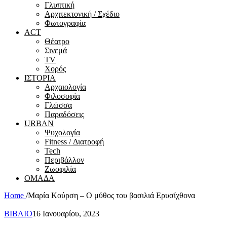
Γλυπτική
Αρχιτεκτονική / Σχέδιο
Φωτογραφία
ACT
Θέατρο
Σινεμά
ΤV
Χορός
ΙΣΤΟΡΙΑ
Αρχαιολογία
Φιλοσοφία
Γλώσσα
Παραδόσεις
URBAN
Ψυχολογία
Fitness / Διατροφή
Tech
Περιβάλλον
Ζωοφιλία
ΟΜΑΔΑ
Home
/
Μαρία Κούρση – Ο μύθος του βασιλιά Ερυσίχθονα
ΒΙΒΛΙΟ
16 Ιανουαρίου, 2023