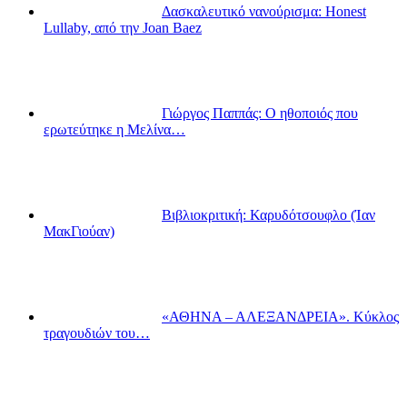
Δασκαλευτικό νανούρισμα: Honest
Lullaby, από την Joan Baez
Γιώργος Παππάς: Ο ηθοποιός που
ερωτεύτηκε η Μελίνα…
Βιβλιοκριτική: Καρυδότσουφλο (Ίαν
ΜακΓιούαν)
«ΑΘΗΝΑ – ΑΛΕΞΑΝΔΡΕΙΑ». Κύκλος
τραγουδιών του…