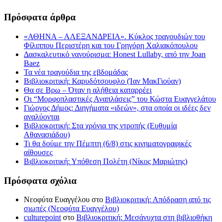
Πρόσφατα άρθρα
«ΑΘΗΝΑ – ΑΛΕΞΑΝΔΡΕΙΑ». Κύκλος τραγουδιών του
Φίλιππου Περιστέρη και του Γρηγόρη Χαλιακόπουλου
Δασκαλευτικό νανούρισμα: Honest Lullaby, από την Joan
Baez
Τα νέα τραγούδια της εβδομάδας
Βιβλιοκριτική: Καρυδότσουφλο (Ίαν ΜακΓιούαν)
Θα σε Βρω – Όταν η αλήθεια καταρρέει
Οι “Μορφοπλαστικές Αναπλάσεις” του Κώστα Ευαγγελάτου
Γιώργος Δήμος: Διηγήματα «ιδεών», στα οποία οι ιδέες δεν
αναλύονται
Βιβλιοκριτική: Στα χρόνια της ντροπής (Ευθυμία
Αθανασιάδου)
Τι θα δούμε την Πέμπτη (6/8) στις κινηματογραφικές
αίθουσες
Βιβλιοκριτική: Υπόθεση Πολέτη (Νίκος Μαριώτης)
Πρόσφατα σχόλια
Νεοφύτα Ευαγγέλου
στο
Βιβλιοκριτική: Απόδραση από τις
σιωπές (Νεοφύτα Ευαγγέλου)
culturepoint
στο
Βιβλιοκριτική: Μεσάνυχτα στη βιβλιοθήκη