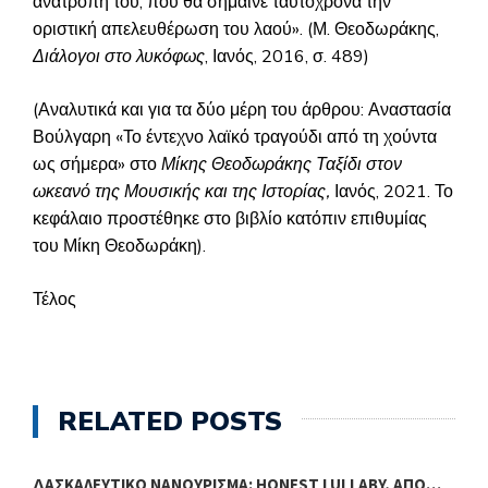
ανατροπή του, που θα σήμαινε ταυτόχρονα την
οριστική απελευθέρωση του λαού».
(Μ. Θεοδωράκης
,
Διάλογοι στο λυκόφως
, Ιανός, 2016, σ. 489)
(Αναλυτικά και για τα δύο μέρη του άρθρου: Αναστασία
Βούλγαρη «Το έντεχνο λαϊκό τραγούδι από τη χούντα
ως σήμερα» στο
Μίκης Θεοδωράκης Ταξίδι στον
ωκεανό της Μουσικής και της Ιστορίας,
Ιανός, 2021. Το
κεφάλαιο προστέθηκε στο βιβλίο κατόπιν επιθυμίας
του Μίκη Θεοδωράκη).
Τέλος
RELATED POSTS
ΔΑΣΚΑΛΕΥΤΙΚΌ ΝΑΝΟΎΡΙΣΜΑ: HONEST LULLABY, ΑΠΌ…
Τ