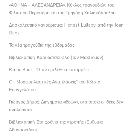
«ΑΘΗΝΑ – ΑΛΕΞΑΝΔΡΕΙΑ». Κύκλος τραγουδιών του
Φίλιππου Περιστέρη και του Γρηγόρη Χαλιακόπουλου
Δασκαλευτικό νανούρισμα: Honest Lullaby, από την Joan
Baez
Τα νέα τραγούδια της εβδομάδας
Βιβλιοκριτική: Καρυδότσουφλο (Ίαν ΜακΓιούαν)
Θα σε Βρω – Όταν η αλήθεια καταρρέει
Οι “Μορφοπλαστικές Αναπλάσεις” του Κώστα
Ευαγγελάτου
Γιώργος Δήμος: Διηγήματα «ιδεών», στα οποία οι ιδέες δεν
αναλύονται
Βιβλιοκριτική: Στα χρόνια της ντροπής (Ευθυμία
Αθανασιάδου)