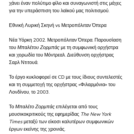
χάνει έναν πολύτιμο φίλο και συναγωνιστή στις μάχες
για την υπεράσπιση του λαϊκού μας πολιτισμού.
Εθνική Λυρική Σκηνή vs Μετροπόλιταν Όπερα
Νέα Υόρκη 2002. Μετροπόλιταν Όπερα. Παρουσίαση
του
Μπαλέτου Ζορμπάς
με τη συμφωνική ορχήστρα
και χορωδία του Μόντρεαλ. Διεύθυνση ορχήστρας
Σαρλ Ντιτουά.
Το έργο κυκλοφορεί σε CD με τους ίδιους συντελεστές
και τη συμμετοχή της ορχήστρας «Φιλαρμόνια» του
Λονδίνου, το 2003.
Το
Μπαλέτο Ζορμπάς
επιλέγεται από τους
μουσικοκριτικούς της εφημερίδας
The
New York
Times
μεταξύ των είκοσι καλυτέρων συμφωνικών
έργων εκείνης της χρονιάς.