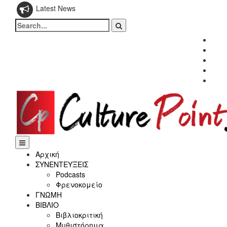
Latest News
Search
for:
Fac
Twitt
Inst
Link
Yout
Αρχική
ΣΥΝΕΝΤΕΥΞΕΙΣ
Podcasts
Φρενοκομείο
ΓΝΩΜΗ
ΒΙΒΛΙΟ
Βιβλιοκριτική
Μυθιστόρημα