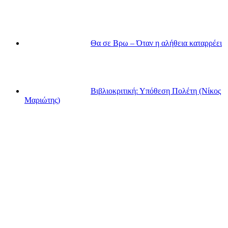
Θα σε Βρω – Όταν η αλήθεια καταρρέει
Βιβλιοκριτική: Υπόθεση Πολέτη (Νίκος
Μαριώτης)