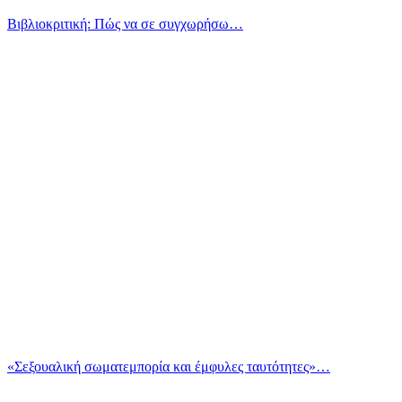
Βιβλιοκριτική: Πώς να σε συγχωρήσω…
«Σεξουαλική σωματεμπορία και έμφυλες ταυτότητες»…