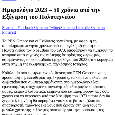
Ημερολόγιο 2023 – 50 χρόνια από την
Εξέγερση του Πολυτεχνείου
Share on Facebook
Share on Twitter
Share on Linkedin
Share on
Pinterest
Το PEN Greece και οι Εκδόσεις Αγγελάκη, με αφορμή τη
συμπλήρωση πενήντα χρόνων από τη μεγάλη εξέγερση του
Πολυτεχνείου τον Νοέμβριο του 1973, αποφάσισαν να τιμήσουν το
ιστορικό αυτό γεγονός της νεότερης Ιστορίας της χώρας μας,
αφιερώνοντας το εβδομαδιαίο ημερολόγιο του 2023 στην κορυφαία
αυτή στιγμή της ελληνικής και παγκόσμιας Ιστορίας.
Καθώς μία από τις πρωταρχικές θέσεις του PEN Greece είναι η
προάσπιση της ελευθερίας της έκφρασης, τα κείμενα μελών του
σωματείου που συμπεριλαμβάνονται στο ημερολόγιο είναι
εμπνευσμένα, στοχευμένα, συγκινητικά, «δακρυγόνα» κάποιες
φορές, κείμενα λυτρωτικά, κείμενα που καταμαρτυρούν πως όσα
χρόνια και να περάσουν από τον Νοέμβρη του 1973 τίποτα δεν θα
ξεχαστεί, η μνήμη θα παραμένει «άσβεστη βάτος», ζώσα και
σπαρταριστή, τιμώντας εκείνους που όρισαν στη ζωή τους το
μεγάλο χρέος της ακλόνητης απόφασης για την προάσπιση της
δημοκρατίας στη χώρα μας.