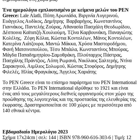
Ένα ημερολόγιο εμπλουτισμένο με κείμενα μελών του PEN
Greece:
Lale Alatli, Πόπη Αρωνιάδα, Βιργινία Αυγερινού,
Ευάγγελος Αυδίκος, Δημήτρης Βαρβαρήγος, Κωνσταντίνος
Γιαννάκος, Παντελής Ζούρας, Αθανασία Πασχάλη Θεοδωρίδου,
Δέσποινα Καϊτατζή-Χουλιούμη, Τζίνα Καρβουνάκη, Παναγιώτης
Κολέλης, Ζέφη Κόλια, Κώστια Κοντολέων, Μάνος Κοντολέων,
Κατερίνα Λιάτζουρα, Μαντώ Μάκκα, Χρύσα Μαστοροδήμου,
Φανή Ματσινοπούλου, Τέσυ Μπάιλα, Κωνσταντίνος Μπούρας,
Μάγδα Παπαδημητρίου-Σαμοθράκη, Πλούταρχος Πάστρας,
Πασχάλης Πράντζιος, Λόπη Ρωμανά, Νικόλαος Σαλτερής, Ντίνα
Σαρακηνού, Αιμίλιος Σολωμού, Κώστας Στοφόρος, Δημήτρης
Φιλελές, Ηλίας Φραγκάκης, Άγγελος Χαριάτης
Το PEN Greece είναι το επίσημο παράρτημα του PEN International
στην Ελλάδα. Το PEN International ιδρύθηκε το 1921 και είναι
ένας από τους μεγαλύτερους διεθνείς οργανισμούς στον χώρο της
προώθησης της λογοτεχνίας και της προστασίας της ελευθερίας της
έκφρασης. Δραστηριοποιείται σε 100 χώρες με περισσότερα από
140 εθνικά κέντρα.
Εβδομαδιαίο Ημερολόγιο 2023
Σχήμα 17x24cm | σελ: 144 | ISBN 978-960-616-303-6 | Τιμή: 12