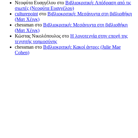
Νεοφύτα Ευαγγέλου
στο
Βιβλιοκριτική: Απόδραση από τις
σιωπές (Νεοφύτα Ευαγγέλου)
culturepoint
στο
Βιβλιοκριτική: Μεσάνυχτα στη βιβλιοθήκη
(Ματ Χέιγκ)
chessman
στο
Βιβλιοκριτική: Μεσάνυχτα στη βιβλιοθήκη
(Ματ Χέιγκ)
Κώστας Νικολόπουλος
στο
Η λογοτεχνία στην εποχή της
τεχνητής νοημοσύνης
chessman
στο
Βιβλιοκριτική: Κακοί άντρες (Julie Mae
Cohen)