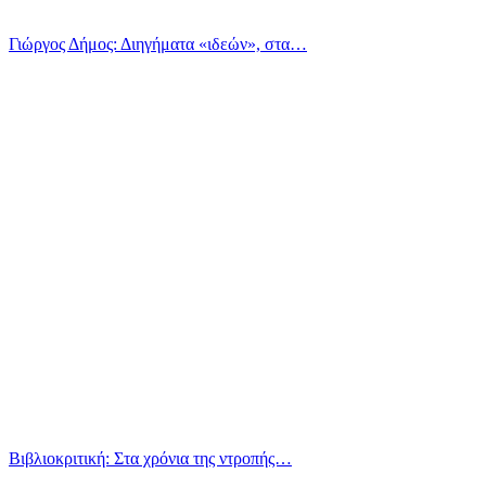
Γιώργος Δήμος: Διηγήματα «ιδεών», στα…
Βιβλιοκριτική: Στα χρόνια της ντροπής…