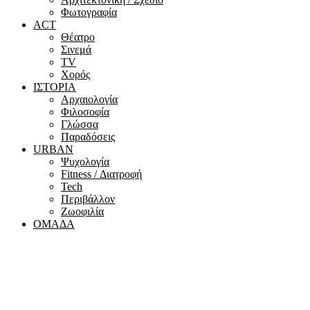
Φωτογραφία
ACT
Θέατρο
Σινεμά
ΤV
Χορός
ΙΣΤΟΡΙΑ
Αρχαιολογία
Φιλοσοφία
Γλώσσα
Παραδόσεις
URBAN
Ψυχολογία
Fitness / Διατροφή
Tech
Περιβάλλον
Ζωοφιλία
ΟΜΑΔΑ