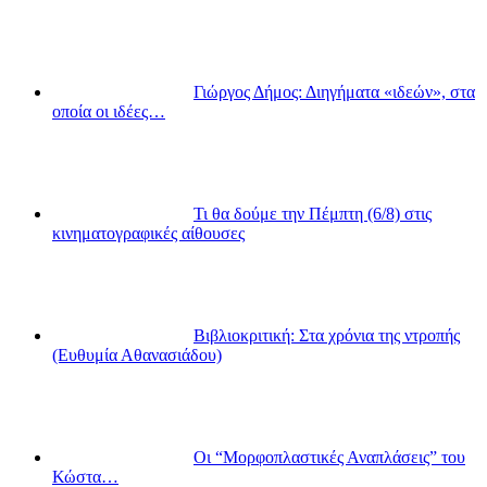
Γιώργος Δήμος: Διηγήματα «ιδεών», στα
οποία οι ιδέες…
Τι θα δούμε την Πέμπτη (6/8) στις
κινηματογραφικές αίθουσες
Βιβλιοκριτική: Στα χρόνια της ντροπής
(Ευθυμία Αθανασιάδου)
Οι “Μορφοπλαστικές Αναπλάσεις” του
Κώστα…