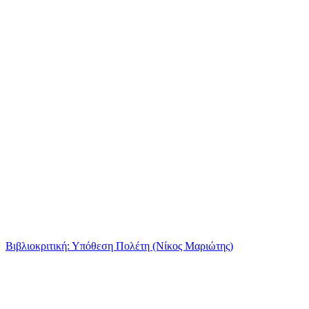
Βιβλιοκριτική: Υπόθεση Πολέτη (Νίκος Μαριώτης)