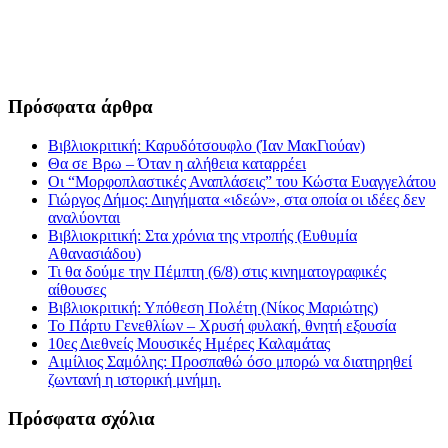
Πρόσφατα άρθρα
Βιβλιοκριτική: Καρυδότσουφλο (Ίαν ΜακΓιούαν)
Θα σε Βρω – Όταν η αλήθεια καταρρέει
Οι “Μορφοπλαστικές Αναπλάσεις” του Κώστα Ευαγγελάτου
Γιώργος Δήμος: Διηγήματα «ιδεών», στα οποία οι ιδέες δεν
αναλύονται
Βιβλιοκριτική: Στα χρόνια της ντροπής (Ευθυμία
Αθανασιάδου)
Τι θα δούμε την Πέμπτη (6/8) στις κινηματογραφικές
αίθουσες
Βιβλιοκριτική: Υπόθεση Πολέτη (Νίκος Μαριώτης)
Το Πάρτυ Γενεθλίων – Χρυσή φυλακή, θνητή εξουσία
10ες Διεθνείς Μουσικές Ημέρες Καλαμάτας
Αιμίλιος Σαμόλης: Προσπαθώ όσο μπορώ να διατηρηθεί
ζωντανή η ιστορική μνήμη.
Πρόσφατα σχόλια