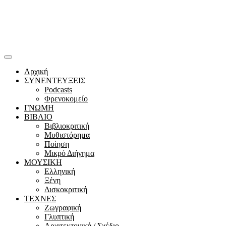
Αρχική
ΣΥΝΕΝΤΕΥΞΕΙΣ
Podcasts
Φρενοκομείο
ΓΝΩΜΗ
ΒΙΒΛΙΟ
Βιβλιοκριτική
Μυθιστόρημα
Ποίηση
Μικρό Διήγημα
ΜΟΥΣΙΚΗ
Ελληνική
Ξένη
Δισκοκριτική
ΤΕΧΝΕΣ
Ζωγραφική
Γλυπτική
Αρχιτεκτονική / Σχέδιο