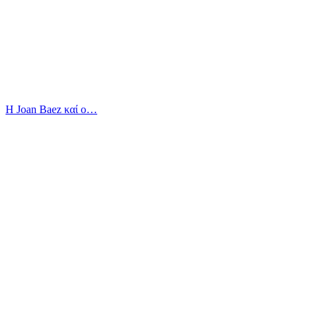
Η Joan Baez καί ο…