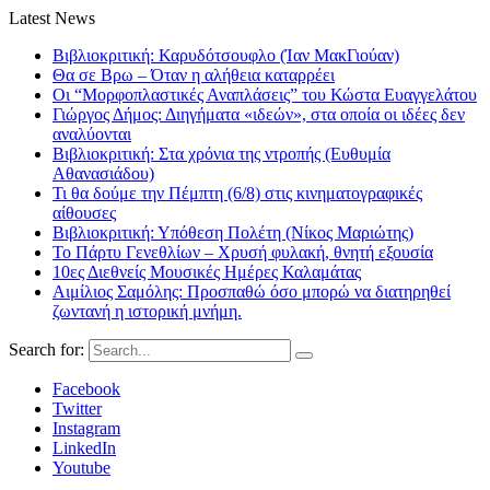
Latest News
Βιβλιοκριτική: Καρυδότσουφλο (Ίαν ΜακΓιούαν)
Θα σε Βρω – Όταν η αλήθεια καταρρέει
Οι “Μορφοπλαστικές Αναπλάσεις” του Κώστα Ευαγγελάτου
Γιώργος Δήμος: Διηγήματα «ιδεών», στα οποία οι ιδέες δεν
αναλύονται
Βιβλιοκριτική: Στα χρόνια της ντροπής (Ευθυμία
Αθανασιάδου)
Τι θα δούμε την Πέμπτη (6/8) στις κινηματογραφικές
αίθουσες
Βιβλιοκριτική: Υπόθεση Πολέτη (Νίκος Μαριώτης)
Το Πάρτυ Γενεθλίων – Χρυσή φυλακή, θνητή εξουσία
10ες Διεθνείς Μουσικές Ημέρες Καλαμάτας
Αιμίλιος Σαμόλης: Προσπαθώ όσο μπορώ να διατηρηθεί
ζωντανή η ιστορική μνήμη.
Search for:
Facebook
Twitter
Instagram
LinkedIn
Youtube