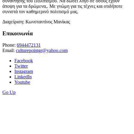
συνάντησης του Πολιτισμού. Να δώσει λόγο σε όσους έχουν
άποψη για τα δρώμενα,. Με γνώμη για τις τέχνες και οτιδήποτε
συνιστά τον καθημερινό πολιτισμό μας.
Διαχείριση: Κωνσταντίνος Μανίκας
Επικοινωνία
Phone:
6944472131
Email:
culturepointgr@yahoo.com
Facebook
Twitter
Instagram
LinkedIn
Youtube
Go Up