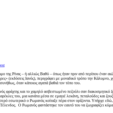
est
μο της Ρίνας – ή αλλιώς Βαθύ – όπως ήταν πριν από περίπου έναν αιώ
ες» (εκδόσεις Ιανός), περιγράφει με μοναδικό τρόπο την Κάλυμνο, χα
συνήθως, όταν κάποιος αγαπά βαθιά τον τόπο του.
νός φράχτης και το χαμηλό ασβεστωμένο πεζούλι σαν διακοσμητικό ξ
ς καρέκλες του, μια κανάτα μέσα σε εμαγιέ λεκάνη, πεταλούδες και ζ
ερό εσωτερικό ο Ρωμανός κοίταξε πέρα στον ορίζοντα. Υπήρχε εδώ, π
 Τέλενδος. Ο Ρωμανός φαντάστηκε τον εαυτό του να ζωγραφίζει κύματ