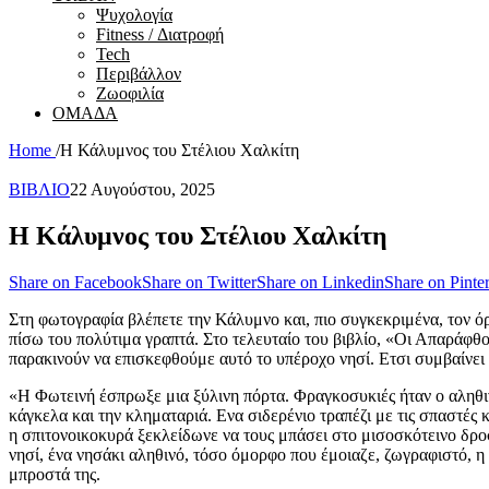
Ψυχολογία
Fitness / Διατροφή
Tech
Περιβάλλον
Ζωοφιλία
ΟΜΑΔΑ
Home
/
Η Κάλυμνος του Στέλιου Χαλκίτη
ΒΙΒΛΙΟ
22 Αυγούστου, 2025
Η Κάλυμνος του Στέλιου Χαλκίτη
Share on Facebook
Share on Twitter
Share on Linkedin
Share on Pinter
Στη φωτογραφία βλέπετε την Κάλυμνο και, πιο συγκεκριμένα, τον όρ
πίσω του πολύτιμα γραπτά. Στο τελευταίο του βιβλίο, «Οι Απαράφθορ
παρακινούν να επισκεφθούμε αυτό το υπέροχο νησί. Ετσι συμβαίνει 
«Η Φωτεινή έσπρωξε μια ξύλινη πόρτα. Φραγκοσυκιές ήταν ο αληθι
κάγκελα και την κληματαριά. Ενα σιδερένιο τραπέζι με τις σπαστέ
η σπιτονοικοκυρά ξεκλείδωνε να τους μπάσει στο μισοσκότεινο δροσ
νησί, ένα νησάκι αληθινό, τόσο όμορφο που έμοιαζε, ζωγραφιστό, η
μπροστά της.