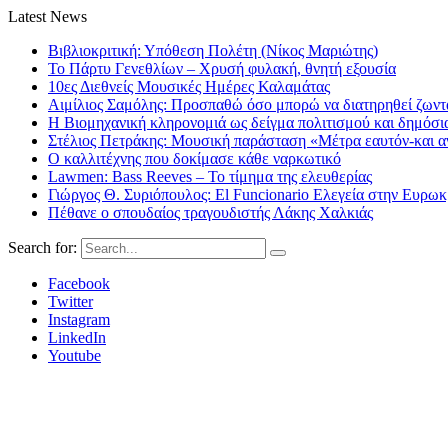
Latest News
Βιβλιοκριτική: Υπόθεση Πολέτη (Νίκος Μαριώτης)
Το Πάρτυ Γενεθλίων – Χρυσή φυλακή, θνητή εξουσία
10ες Διεθνείς Μουσικές Ημέρες Καλαμάτας
Αιμίλιος Σαμόλης: Προσπαθώ όσο μπορώ να διατηρηθεί ζωντα
Η Βιομηχανική κληρονομιά ως δείγμα πολιτισμού και δημόσι
Στέλιος Πετράκης: Μουσική παράσταση «Μέτρα εαυτόν-και αν
Ο καλλιτέχνης που δοκίμασε κάθε ναρκωτικό
Lawmen: Bass Reeves – Το τίμημα της ελευθερίας
Γιώργος Θ. Συριόπουλος: El Funcionario Ελεγεία στην Ευρω
Πέθανε ο σπουδαίος τραγουδιστής Λάκης Χαλκιάς
Search for:
Facebook
Twitter
Instagram
LinkedIn
Youtube