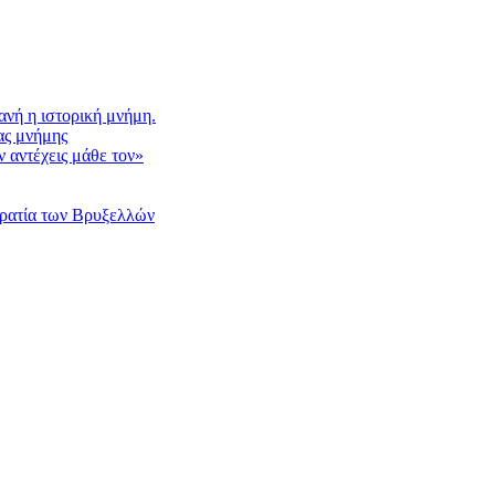
νή η ιστορική μνήμη.
ας μνήμης
 αντέχεις μάθε τον»
κρατία των Βρυξελλών