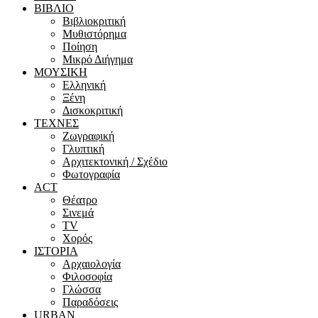
ΒΙΒΛΙΟ
Βιβλιοκριτική
Μυθιστόρημα
Ποίηση
Μικρό Διήγημα
ΜΟΥΣΙΚΗ
Ελληνική
Ξένη
Δισκοκριτική
ΤΕΧΝΕΣ
Ζωγραφική
Γλυπτική
Αρχιτεκτονική / Σχέδιο
Φωτογραφία
ACT
Θέατρο
Σινεμά
ΤV
Χορός
ΙΣΤΟΡΙΑ
Αρχαιολογία
Φιλοσοφία
Γλώσσα
Παραδόσεις
URBAN