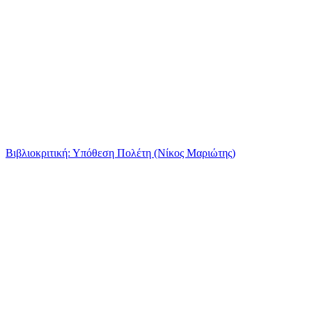
Βιβλιοκριτική: Υπόθεση Πολέτη (Νίκος Μαριώτης)