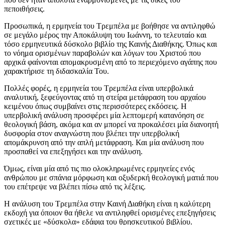
πεποιθήσεις.
Προσωπικά, η ερμηνεία του Τρεμπέλα με βοήθησε να αντιληφθώ
σε μεγάλο μέρος την Αποκάλυψη του Ιωάννη, το τελευταίο και
τόσο ερμηνευτικά δύσκολο βιβλίο της Καινής Διαθήκης. Όπως και
το νόημα ορισμένων παραβολών και λόγων του Χριστού που
αρχικά φαίνονται απομακρυσμένη από το περιεχόμενο αγάπης που
χαρακτήρισε τη διδασκαλία Του.
Πολλές φορές, η ερμηνεία του Τρεμπέλα είναι υπερβολικά
αναλυτική, ξεφεύγοντας από τη στείρα μετάφραση του αρχαίου
κειμένου όπως συμβαίνει στις περισσότερες εκδόσεις. Η
υπερβολική ανάλυση προσφέρει μία λεπτομερή κατανόηση σε
θεολογική βάση, ακόμα και αν μπορεί να προκαλέσει μία διανοητή
δυσφορία στον αναγνώστη που βλέπει την υπερβολική
απομάκρυνση από την απλή μετάφραση. Και μία ανάλυση που
προσπαθεί να επεξηγήσει και την ανάλυση.
Όμως, είναι μία από τις πιο ολοκληρωμένες ερμηνείες ενός
ανθρώπου με σπάνια μόρφωση και οξυδερκή θεολογική ματιά που
του επέτρεψε να βλέπει πίσω από τις λέξεις.
Η ανάλυση του Τρεμπέλα στην Καινή Διαθήκη είναι η καλύτερη
εκδοχή για όποιον θα ήθελε να αντιληφθεί ορισμένες επεξηγήσεις
σχετικές με «δύσκολα» εδάφια του θρησκευτικού βιβλίου.