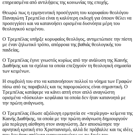
επηρεασμένα από αντιλήψεις της κοινωνίας της εποχής.
Θεωρώ πως η ερμηνευτική προσέγγιση του κορυφαίου θεολόγου
Παναγιώτη Τρεμπέλα είναι η καλύτερη εκδοχή για όποιον θέλει να
προσεγγίσει και να κατανοήσει ορισμένα δυσνόητα μέρη του
θεολογικού κειμένου.
Ο Τρεμπέλας υπήρξε κορυφαίος θεολόγος, αντιμετώπισε την πίστη
με έναν ζηλωτικό τρόπο, απόρροια της βαθιάς θεολογικής του
παιδείας.
Ο Τρεμπέλας έγινε γνωστός κυρίως από την ανάλυση της Καινής
Διαθήκης και τα σχόλια τα οποία επεξηγούν τη θεολογική σημασία
των κειμένων.
Η συμβολή του στο να κατανοήσουν πολλοί το νόημα των Γραφών
πίσω από τις παραβολές και τις παρομοιώσεις είναι σημαντική. Ο
Τρεμπέλας κατάφερε να κάνει απτή στον απλό αναγνώστη
ορισμένα «δύσκολα» κεφάλαια τα οποία δεν ήταν κατανοητά με
την πρώτη ανάγνωση.
Ο Τρεμπέλας έδωσε αξιόλογη ερμηνεία σε «περίεργα» κείμενα της
Καινής Διαθήκης, τα οποία με την πρώτη ανάγνωση δημιουργούν
μία περίεργη αίσθηση στον αναγνώστη. Δεν αποσιώπησε την
αρνητική κριτική στο Χριστιανισμό, αλλά δε πρόβαλλε και τις ιδέες
που δεν ήταν απόλυτα εναρμονισμένες με τις δικές του