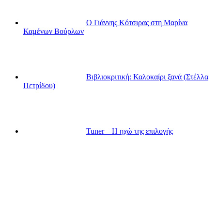
Ο Γιάννης Κότσιρας στη Μαρίνα
Καμένων Βούρλων
Βιβλιοκριτική: Καλοκαίρι ξανά (Στέλλα
Πετρίδου)
Tuner – Η ηχώ της επιλογής