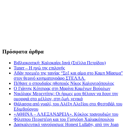
Πρόσφατα άρθρα
Βιβλιοκριτική: Καλοκαίρι ξανά (Στέλλα Πετρίδου)
Tuner – Η ηχώ της επιλογής
Αβάν πρεμιέρ της ταινίας “Σεξ και αίμα στο Καμπ Μίασμα”
στον θερινό κινηματογράφο ΣΤΕΛΛΑ.
Πέθανε ο σπουδαίος ηθοποιός Νίκος Καλογερόπουλος
Ο Γιάννης Κότσιρας στη Μαρίνα Καμένων Βούρλων
Νικόλαος Μερεντίτης: Οι ήρωες μου θέλουν να δουν την
ομορφιά στο μέλλον, στη ζωή, γενικά
Θάλασσα από γυαλί, του Αλέξη Αλεξίου στο Φεστιβάλ του
Εδιμβούργου
«ΑΘΗΝΑ – ΑΛΕΞΑΝΔΡΕΙΑ». Κύκλος τραγουδιών του
Φίλιππου Περιστέρη και του Γρηγόρη Χαλιακόπουλου
Δασκαλευτικό νανούρισμα: Honest Lullaby, από την Joan