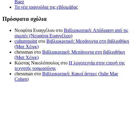
Baez
Τα νέα τραγούδια της εβδομάδας
Πρόσφατα σχόλια
Νεοφύτα Ευαγγέλου
στο
Βιβλιοκριτική: Απόδραση από τις
σιωπές (Νεοφύτα Ευαγγέλου)
culturepoint
στο
Βιβλιοκριτική: Μεσάνυχτα στη βιβλιοθήκη
(Ματ Χέιγκ)
chessman
στο
Βιβλιοκριτική: Μεσάνυχτα στη βιβλιοθήκη
(Ματ Χέιγκ)
Κώστας Νικολόπουλος
στο
Η λογοτεχνία στην εποχή της
τεχνητής νοημοσύνης
chessman
στο
Βιβλιοκριτική: Κακοί άντρες (Julie Mae
Cohen)