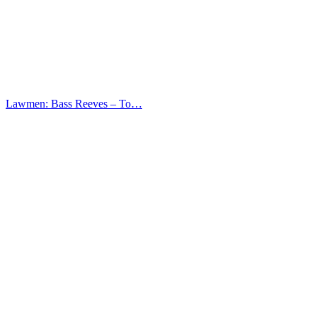
Lawmen: Bass Reeves – Το…