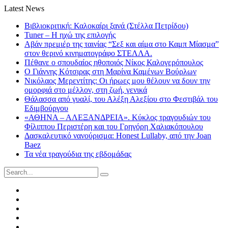
Latest News
Βιβλιοκριτική: Καλοκαίρι ξανά (Στέλλα Πετρίδου)
Tuner – Η ηχώ της επιλογής
Αβάν πρεμιέρ της ταινίας “Σεξ και αίμα στο Καμπ Μίασμα”
στον θερινό κινηματογράφο ΣΤΕΛΛΑ.
Πέθανε ο σπουδαίος ηθοποιός Νίκος Καλογερόπουλος
Ο Γιάννης Κότσιρας στη Μαρίνα Καμένων Βούρλων
Νικόλαος Μερεντίτης: Οι ήρωες μου θέλουν να δουν την
ομορφιά στο μέλλον, στη ζωή, γενικά
Θάλασσα από γυαλί, του Αλέξη Αλεξίου στο Φεστιβάλ του
Εδιμβούργου
«ΑΘΗΝΑ – ΑΛΕΞΑΝΔΡΕΙΑ». Κύκλος τραγουδιών του
Φίλιππου Περιστέρη και του Γρηγόρη Χαλιακόπουλου
Δασκαλευτικό νανούρισμα: Honest Lullaby, από την Joan
Baez
Τα νέα τραγούδια της εβδομάδας
Search
for:
Facebook
Twitter
Instagram
LinkedIn
Youtube