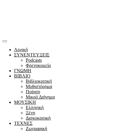
Αρχική
ΣΥΝΕΝΤΕΥΞΕΙΣ
Podcasts
Φρενοκομείο
ΓΝΩΜΗ
ΒΙΒΛΙΟ
Βιβλιοκριτική
Μυθιστόρημα
Ποίηση
Μικρό Διήγημα
ΜΟΥΣΙΚΗ
Ελληνική
Ξένη
Δισκοκριτική
ΤΕΧΝΕΣ
Ζωγραφική