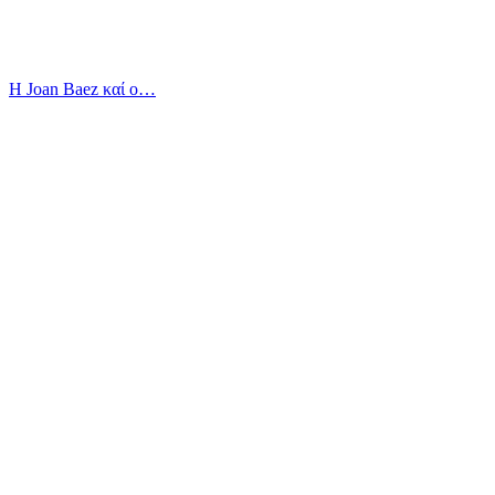
Η Joan Baez καί ο…