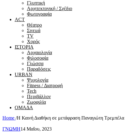
Γλυπτική
Αρχιτεκτονική / Σχέδιο
Φωτογραφία
ACT
Θέατρο
Σινεμά
ΤV
Χορός
ΙΣΤΟΡΙΑ
Αρχαιολογία
Φιλοσοφία
Γλώσσα
Παραδόσεις
URBAN
Ψυχολογία
Fitness / Διατροφή
Tech
Περιβάλλον
Ζωοφιλία
ΟΜΑΔΑ
Home
/
Η Καινή Διαθήκη σε μετάφραση Παναγιώτη Τρεμπέλα
ΓΝΩΜΗ
14 Μαΐου, 2023