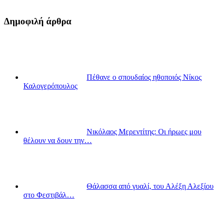
Δημοφιλή άρθρα
Πέθανε ο σπουδαίος ηθοποιός Νίκος
Καλογερόπουλος
Νικόλαος Μερεντίτης: Οι ήρωες μου
θέλουν να δουν την…
Θάλασσα από γυαλί, του Αλέξη Αλεξίου
στο Φεστιβάλ…