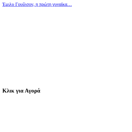
Έμιλυ Γουίλσον, η πρώτη γυναίκα…
Κλικ για Αγορά