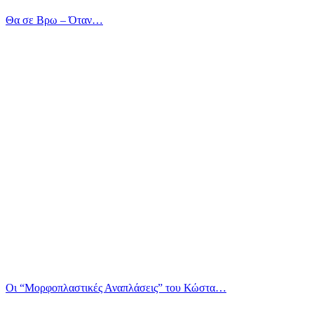
Θα σε Βρω – Όταν…
Οι “Μορφοπλαστικές Αναπλάσεις” του Κώστα…