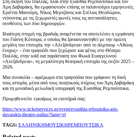
Στη σκηνή του Παλλάς, πλάι στην Ευανθία Ρεμπούτσικα και τον
Άρη Δαβαράκη, θα εμφανιστούν επίσης οι ταλαντούχοι ερμηνευτές
Εριέττα Μανούρη, Νίκος Μερτζάνος και Στέλιος Θεοδώρου,
ντύνοντας με τις ξεχωριστές φωνές τους τις ανεπανάληπτες
συνθέσεις των δύο δημιουργών.
Ιδιαίτερη στιγμή της βραδιάς αναμένεται να αποτελέσει η εμφάνιση
του Γιάννη Κότσιρα, ο οποίος θα ξανασυναντηθεί με την πρώτη
μεγάλη του επιτυχία, την «Αλεξάνδρεια» από το άλμπουμ «Αθώος
ένοχος» – ένα τραγούδι που ξεχώρισε και φέτος στο Θέατρο
Παλλάς, στην sold out παράσταση του Φωκά Ευαγγελινού
«Αλεξάνδρεια», τη μεγαλύτερη θεατρική επιτυχία της σεζόν 2025 –
2026.
Μια συναυλία – αφιέρωμα στα τραγούδια που γράφουν τη δική
τους ιστορία, μέσα από τους ποιητικούς στίχους του Άρη Δαβαράκη
και τη μοναδική μελωδική υπογραφή της Ευανθίας Ρεμπούτσικα.
Προμηθευτείτε εγκαίρως τα εισιτήριά σας:
https://www.ticketservices.gr/event/evanthia-reboutsika-aris-
davarakis-theatro-pallas/?lang=el
TAGS:
ΕΛΛΗΝΙΚΗ
ΜΟΥΣΙΚΗ
ΡΕΜΠΟΥΤΣΙΚΑ
Related posts