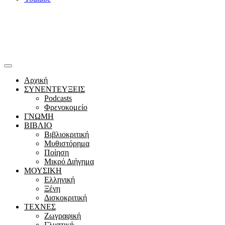
Αρχική
ΣΥΝΕΝΤΕΥΞΕΙΣ
Podcasts
Φρενοκομείο
ΓΝΩΜΗ
ΒΙΒΛΙΟ
Βιβλιοκριτική
Μυθιστόρημα
Ποίηση
Μικρό Διήγημα
ΜΟΥΣΙΚΗ
Ελληνική
Ξένη
Δισκοκριτική
ΤΕΧΝΕΣ
Ζωγραφική
Γλυπτική