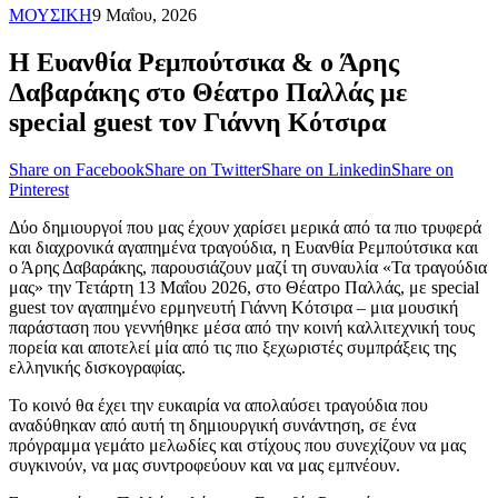
ΜΟΥΣΙΚΗ
9 Μαΐου, 2026
Η Ευανθία Ρεμπούτσικα & ο Άρης
Δαβαράκης στο Θέατρο Παλλάς με
special guest τον Γιάννη Κότσιρα
Share on Facebook
Share on Twitter
Share on Linkedin
Share on
Pinterest
Δύο δημιουργοί που μας έχουν χαρίσει μερικά από τα πιο τρυφερά
και διαχρονικά αγαπημένα τραγούδια, η Ευανθία Ρεμπούτσικα και
ο Άρης Δαβαράκης, παρουσιάζουν μαζί τη συναυλία «Τα τραγούδια
μας» την Τετάρτη 13 Μαΐου 2026, στο Θέατρο Παλλάς, με special
guest τον αγαπημένο ερμηνευτή Γιάννη Κότσιρα – μια μουσική
παράσταση που γεννήθηκε μέσα από την κοινή καλλιτεχνική τους
πορεία και αποτελεί μία από τις πιο ξεχωριστές συμπράξεις της
ελληνικής δισκογραφίας.
Το κοινό θα έχει την ευκαιρία να απολαύσει τραγούδια που
αναδύθηκαν από αυτή τη δημιουργική συνάντηση, σε ένα
πρόγραμμα γεμάτο μελωδίες και στίχους που συνεχίζουν να μας
συγκινούν, να μας συντροφεύουν και να μας εμπνέουν.