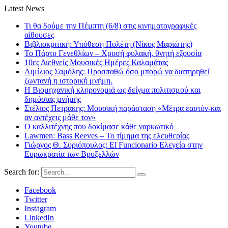
Latest News
Τι θα δούμε την Πέμπτη (6/8) στις κινηματογραφικές
αίθουσες
Βιβλιοκριτική: Υπόθεση Πολέτη (Νίκος Μαριώτης)
Το Πάρτυ Γενεθλίων – Χρυσή φυλακή, θνητή εξουσία
10ες Διεθνείς Μουσικές Ημέρες Καλαμάτας
Αιμίλιος Σαμόλης: Προσπαθώ όσο μπορώ να διατηρηθεί
ζωντανή η ιστορική μνήμη.
Η Βιομηχανική κληρονομιά ως δείγμα πολιτισμού και
δημόσιας μνήμης
Στέλιος Πετράκης: Μουσική παράσταση «Μέτρα εαυτόν-και
αν αντέχεις μάθε τον»
Ο καλλιτέχνης που δοκίμασε κάθε ναρκωτικό
Lawmen: Bass Reeves – Το τίμημα της ελευθερίας
Γιώργος Θ. Συριόπουλος: El Funcionario Ελεγεία στην
Ευρωκρατία των Βρυξελλών
Search for:
Facebook
Twitter
Instagram
LinkedIn
Youtube