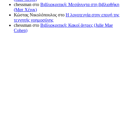
chessman
στο
Βιβλιοκριτική: Μεσάνυχτα στη βιβλιοθήκη
(Ματ Χέιγκ)
Κώστας Νικολόπουλος
στο
Η λογοτεχνία στην εποχή της
τεχνητής νοημοσύνης
chessman
στο
Βιβλιοκριτική: Κακοί άντρες (Julie Mae
Cohen)