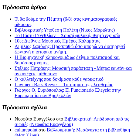
Πρόσφατα άρθρα
Τι θα δούμε την Πέμπτη (6/8) στις κινηματογραφικές
αίθουσες
Βιβλιοκριτική: Υπόθεση Πολέτη (Νίκος Μαριώτης)
Το Πάρτυ Γενεθλίων – Χρυσή φυλακή, θνητή εξουσία
10ες Διεθνείς Μουσικές Ημέρες Καλαμάτας
Αιμίλιος Σαμόλης: Προσπαθώ όσο μπορώ να διατηρηθεί
ζωντανή η ιστορική μνήμη.
Η Βιομηχανική κληρονομιά ως δείγμα πολιτισμού και
δημόσιας μνήμης
Στέλιος Πετράκης: Μουσική παράσταση «Μέτρα εαυτόν-και
αν αντέχεις μάθε τον»
Ο καλλιτέχνης που δοκίμασε κάθε ναρκωτικό
Lawmen: Bass Reeves – Το τίμημα της ελευθερίας
Γιώργος Θ. Συριόπουλος: El Funcionario Ελεγεία στην
Ευρωκρατία των Βρυξελλών
Πρόσφατα σχόλια
Νεοφύτα Ευαγγέλου
στο
Βιβλιοκριτική: Απόδραση από τις
σιωπές (Νεοφύτα Ευαγγέλου)
culturepoint
στο
Βιβλιοκριτική: Μεσάνυχτα στη βιβλιοθήκη
(Ματ Χέιγκ)