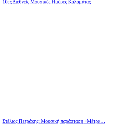
10ες Διεθνείς Μουσικές Ημέρες Καλαμάτας
Στέλιος Πετράκης: Μουσική παράσταση «Μέτρα…