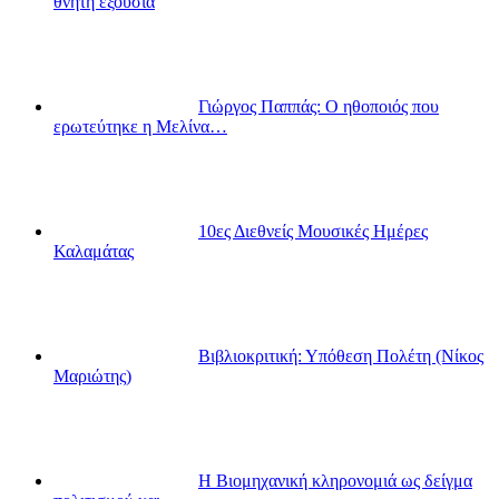
θνητή εξουσία
Γιώργος Παππάς: Ο ηθοποιός που
ερωτεύτηκε η Μελίνα…
10ες Διεθνείς Μουσικές Ημέρες
Καλαμάτας
Βιβλιοκριτική: Υπόθεση Πολέτη (Νίκος
Μαριώτης)
Η Βιομηχανική κληρονομιά ως δείγμα