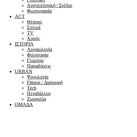
Αρχιτεκτονική / Σχέδιο
Φωτογραφία
ACT
Θέατρο
Σινεμά
ΤV
Χορός
ΙΣΤΟΡΙΑ
Αρχαιολογία
Φιλοσοφία
Γλώσσα
Παραδόσεις
URBAN
Ψυχολογία
Fitness / Διατροφή
Tech
Περιβάλλον
Ζωοφιλία
ΟΜΑΔΑ