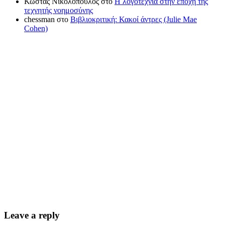
Κώστας Νικολόπουλος
στο
Η λογοτεχνία στην εποχή της
τεχνητής νοημοσύνης
chessman
στο
Βιβλιοκριτική: Κακοί άντρες (Julie Mae
Cohen)
Leave a reply