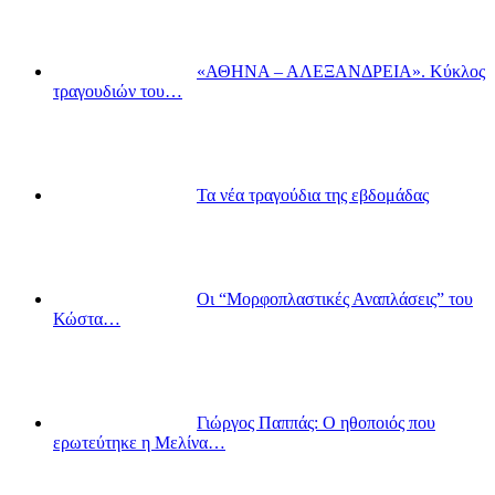
«ΑΘΗΝΑ – ΑΛΕΞΑΝΔΡΕΙΑ». Κύκλος
τραγουδιών του…
Τα νέα τραγούδια της εβδομάδας
Οι “Μορφοπλαστικές Αναπλάσεις” του
Κώστα…
Γιώργος Παππάς: Ο ηθοποιός που
ερωτεύτηκε η Μελίνα…