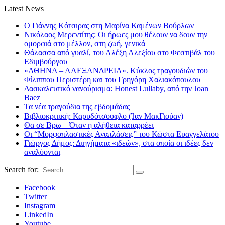
Latest News
Ο Γιάννης Κότσιρας στη Μαρίνα Καμένων Βούρλων
Νικόλαος Μερεντίτης: Οι ήρωες μου θέλουν να δουν την
ομορφιά στο μέλλον, στη ζωή, γενικά
Θάλασσα από γυαλί, του Αλέξη Αλεξίου στο Φεστιβάλ του
Εδιμβούργου
«ΑΘΗΝΑ – ΑΛΕΞΑΝΔΡΕΙΑ». Κύκλος τραγουδιών του
Φίλιππου Περιστέρη και του Γρηγόρη Χαλιακόπουλου
Δασκαλευτικό νανούρισμα: Honest Lullaby, από την Joan
Baez
Τα νέα τραγούδια της εβδομάδας
Βιβλιοκριτική: Καρυδότσουφλο (Ίαν ΜακΓιούαν)
Θα σε Βρω – Όταν η αλήθεια καταρρέει
Οι “Μορφοπλαστικές Αναπλάσεις” του Κώστα Ευαγγελάτου
Γιώργος Δήμος: Διηγήματα «ιδεών», στα οποία οι ιδέες δεν
αναλύονται
Search for:
Facebook
Twitter
Instagram
LinkedIn
Youtube