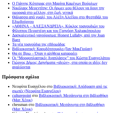
Ο Γιάννης Κότσιρας στη Μαρίνα Καμένων Βούρλων
Νικόλαος Μερεντίτης: Οι ήρωες μου θέλουν να δουν την
ομορφιά στο μέλλον, στη ζωή, γενικά
Θάλασσα από γυαλί, του Αλέξη Αλεξίου στο Φεστιβάλ του
Εδιμβούργου
«ΑΘΗΝΑ – ΑΛΕΞΑΝΔΡΕΙΑ». Κύκλος τραγουδιών του
Φίλιππου Περιστέρη και του Γρηγόρη Χαλιακόπουλου
Δασκαλευτικό νανούρισμα: Honest Lullaby, από την Joan
Baez
Τα νέα τραγούδια της εβδομάδας
Βιβλιοκριτική: Καρυδότσουφλο (Ίαν ΜακΓιούαν)
Θα σε Βρω – Όταν η αλήθεια καταρρέει
Οι “Μορφοπλαστικές Αναπλάσεις” του Κώστα Ευαγγελάτου
Γιώργος Δήμος: Διηγήματα «ιδεών», στα οποία οι ιδέες δεν
αναλύονται
Πρόσφατα σχόλια
Νεοφύτα Ευαγγέλου
στο
Βιβλιοκριτική: Απόδραση από τις
σιωπές (Νεοφύτα Ευαγγέλου)
culturepoint
στο
Βιβλιοκριτική: Μεσάνυχτα στη βιβλιοθήκη
(Ματ Χέιγκ)
chessman
στο
Βιβλιοκριτική: Μεσάνυχτα στη βιβλιοθήκη
(Ματ Χέιγκ)