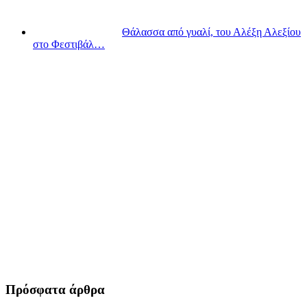
Θάλασσα από γυαλί, του Αλέξη Αλεξίου
στο Φεστιβάλ…
Πρόσφατα άρθρα