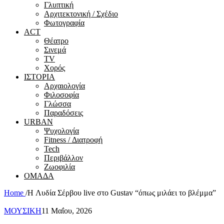
Γλυπτική
Αρχιτεκτονική / Σχέδιο
Φωτογραφία
ACT
Θέατρο
Σινεμά
ΤV
Χορός
ΙΣΤΟΡΙΑ
Αρχαιολογία
Φιλοσοφία
Γλώσσα
Παραδόσεις
URBAN
Ψυχολογία
Fitness / Διατροφή
Tech
Περιβάλλον
Ζωοφιλία
ΟΜΑΔΑ
Home
/
H Λυδία Σέρβου live στο Gustav “όπως μιλάει το βλέμμα”
ΜΟΥΣΙΚΗ
11 Μαΐου, 2026