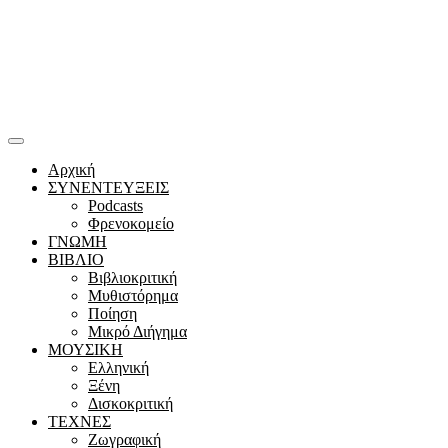
Αρχική
ΣΥΝΕΝΤΕΥΞΕΙΣ
Podcasts
Φρενοκομείο
ΓΝΩΜΗ
ΒΙΒΛΙΟ
Βιβλιοκριτική
Μυθιστόρημα
Ποίηση
Μικρό Διήγημα
ΜΟΥΣΙΚΗ
Ελληνική
Ξένη
Δισκοκριτική
ΤΕΧΝΕΣ
Ζωγραφική