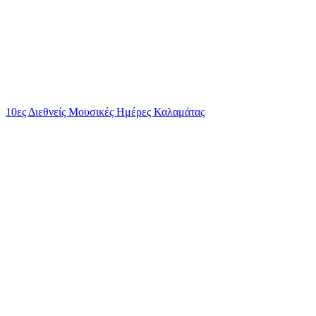
10ες Διεθνείς Μουσικές Ημέρες Καλαμάτας