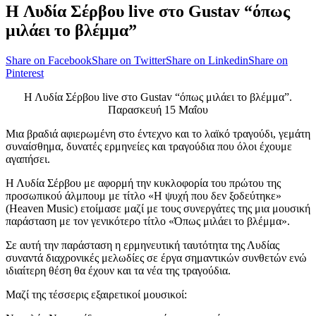
H Λυδία Σέρβου live στο Gustav “όπως
μιλάει το βλέμμα”
Share on Facebook
Share on Twitter
Share on Linkedin
Share on
Pinterest
Η Λυδία Σέρβου live στο Gustav “όπως μιλάει το βλέμμα”.
Παρασκευή 15 Μαΐου
Μια βραδιά αφιερωμένη στο έντεχνο και το λαϊκό τραγούδι, γεμάτη
συναίσθημα, δυνατές ερμηνείες και τραγούδια που όλοι έχουμε
αγαπήσει.
Η Λυδία Σέρβου με αφορμή την κυκλοφορία του πρώτου της
προσωπικού άλμπουμ με τίτλο «Η ψυχή που δεν ξοδεύτηκε»
(Heaven Music) ετοίμασε μαζί με τους συνεργάτες της μια μουσική
παράσταση με τον γενικότερο τίτλο «Όπως μιλάει το βλέμμα».
Σε αυτή την παράσταση η ερμηνευτική ταυτότητα της Λυδίας
συναντά διαχρονικές μελωδίες σε έργα σημαντικών συνθετών ενώ
ιδιαίτερη θέση θα έχουν και τα νέα της τραγούδια.
Μαζί της τέσσερις εξαιρετικοί μουσικοί: