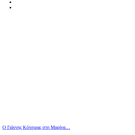
Ο Γιάννης Κότσιρας στη Μαρίνα…