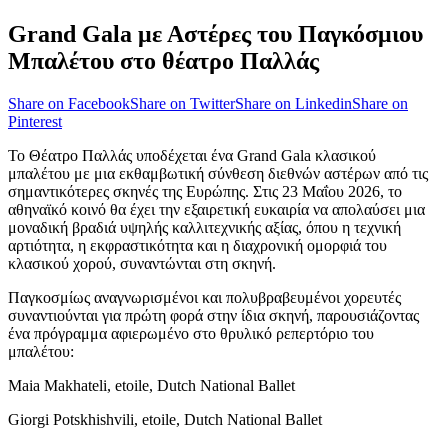
Grand Gala με Αστέρες του Παγκόσμιου
Μπαλέτου στο θέατρο Παλλάς
Share on Facebook
Share on Twitter
Share on Linkedin
Share on
Pinterest
Το Θέατρο Παλλάς υποδέχεται ένα Grand Gala κλασικού
μπαλέτου με μια εκθαμβωτική σύνθεση διεθνών αστέρων από τις
σημαντικότερες σκηνές της Ευρώπης. Στις 23 Μαΐου 2026, το
αθηναϊκό κοινό θα έχει την εξαιρετική ευκαιρία να απολαύσει μια
μοναδική βραδιά υψηλής καλλιτεχνικής αξίας, όπου η τεχνική
αρτιότητα, η εκφραστικότητα και η διαχρονική ομορφιά του
κλασικού χορού, συναντώνται στη σκηνή.
Παγκοσμίως αναγνωρισμένοι και πολυβραβευμένοι χορευτές
συναντιούνται για πρώτη φορά στην ίδια σκηνή, παρουσιάζοντας
ένα πρόγραμμα αφιερωμένο στο θρυλικό ρεπερτόριο του
μπαλέτου:
Maia Makhateli, etoile, Dutch National Ballet
Giorgi Potskhishvili, etoile, Dutch National Ballet