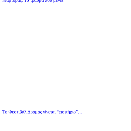
Μάρτυρας: Το τραύμα που μένει
Το Φεστιβάλ Δράμας γίνεται “εισιτήριο”…