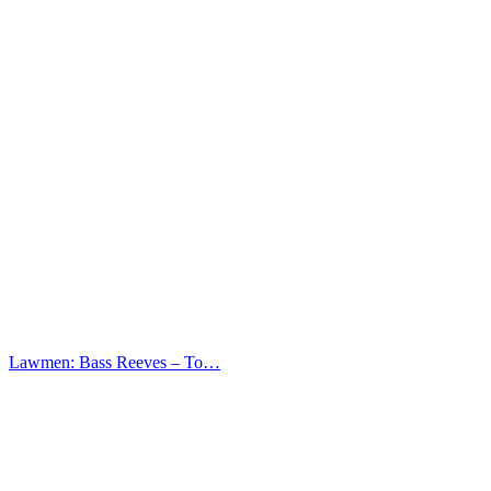
Lawmen: Bass Reeves – Το…