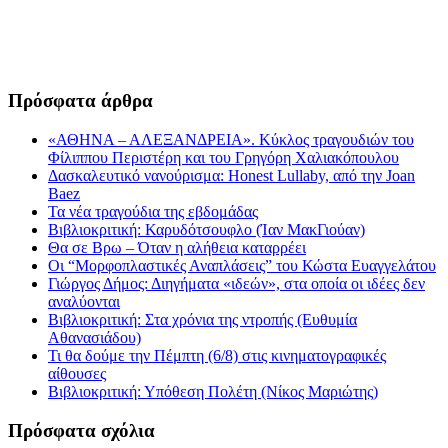
Πρόσφατα άρθρα
«ΑΘΗΝΑ – ΑΛΕΞΑΝΔΡΕΙΑ». Κύκλος τραγουδιών του
Φίλιππου Περιστέρη και του Γρηγόρη Χαλιακόπουλου
Δασκαλευτικό νανούρισμα: Honest Lullaby, από την Joan
Baez
Τα νέα τραγούδια της εβδομάδας
Βιβλιοκριτική: Καρυδότσουφλο (Ίαν ΜακΓιούαν)
Θα σε Βρω – Όταν η αλήθεια καταρρέει
Οι “Μορφοπλαστικές Αναπλάσεις” του Κώστα Ευαγγελάτου
Γιώργος Δήμος: Διηγήματα «ιδεών», στα οποία οι ιδέες δεν
αναλύονται
Βιβλιοκριτική: Στα χρόνια της ντροπής (Ευθυμία
Αθανασιάδου)
Τι θα δούμε την Πέμπτη (6/8) στις κινηματογραφικές
αίθουσες
Βιβλιοκριτική: Υπόθεση Πολέτη (Νίκος Μαριώτης)
Πρόσφατα σχόλια