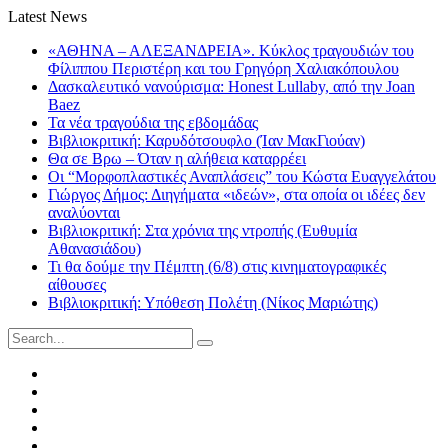
Latest News
«ΑΘΗΝΑ – ΑΛΕΞΑΝΔΡΕΙΑ». Κύκλος τραγουδιών του
Φίλιππου Περιστέρη και του Γρηγόρη Χαλιακόπουλου
Δασκαλευτικό νανούρισμα: Honest Lullaby, από την Joan
Baez
Τα νέα τραγούδια της εβδομάδας
Βιβλιοκριτική: Καρυδότσουφλο (Ίαν ΜακΓιούαν)
Θα σε Βρω – Όταν η αλήθεια καταρρέει
Οι “Μορφοπλαστικές Αναπλάσεις” του Κώστα Ευαγγελάτου
Γιώργος Δήμος: Διηγήματα «ιδεών», στα οποία οι ιδέες δεν
αναλύονται
Βιβλιοκριτική: Στα χρόνια της ντροπής (Ευθυμία
Αθανασιάδου)
Τι θα δούμε την Πέμπτη (6/8) στις κινηματογραφικές
αίθουσες
Βιβλιοκριτική: Υπόθεση Πολέτη (Νίκος Μαριώτης)
Search
for:
Facebook
Twitter
Instagram
LinkedIn
Youtube