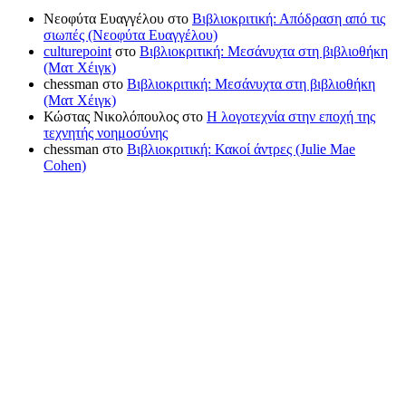
Νεοφύτα Ευαγγέλου
στο
Βιβλιοκριτική: Απόδραση από τις
σιωπές (Νεοφύτα Ευαγγέλου)
culturepoint
στο
Βιβλιοκριτική: Μεσάνυχτα στη βιβλιοθήκη
(Ματ Χέιγκ)
chessman
στο
Βιβλιοκριτική: Μεσάνυχτα στη βιβλιοθήκη
(Ματ Χέιγκ)
Κώστας Νικολόπουλος
στο
Η λογοτεχνία στην εποχή της
τεχνητής νοημοσύνης
chessman
στο
Βιβλιοκριτική: Κακοί άντρες (Julie Mae
Cohen)