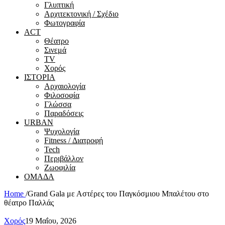
Γλυπτική
Αρχιτεκτονική / Σχέδιο
Φωτογραφία
ACT
Θέατρο
Σινεμά
ΤV
Χορός
ΙΣΤΟΡΙΑ
Αρχαιολογία
Φιλοσοφία
Γλώσσα
Παραδόσεις
URBAN
Ψυχολογία
Fitness / Διατροφή
Tech
Περιβάλλον
Ζωοφιλία
ΟΜΑΔΑ
Home
/
Grand Gala με Αστέρες του Παγκόσμιου Μπαλέτου στο
θέατρο Παλλάς
Χορός
19 Μαΐου, 2026