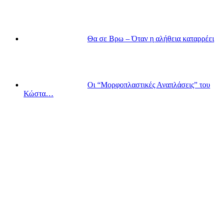
Θα σε Βρω – Όταν η αλήθεια καταρρέει
Οι “Μορφοπλαστικές Αναπλάσεις” του
Κώστα…