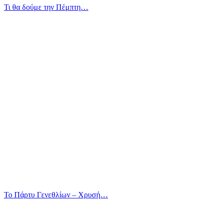
Τι θα δούμε την Πέμπτη…
Το Πάρτυ Γενεθλίων – Χρυσή…