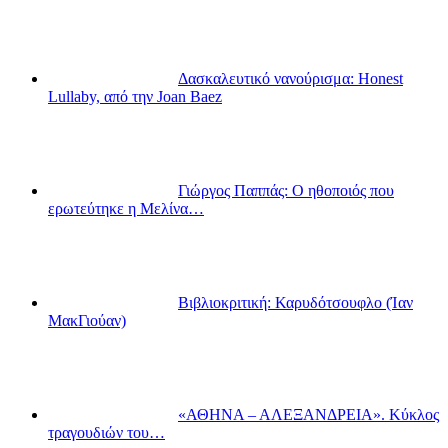
Δασκαλευτικό νανούρισμα: Honest
Lullaby, από την Joan Baez
Γιώργος Παππάς: Ο ηθοποιός που
ερωτεύτηκε η Μελίνα…
Βιβλιοκριτική: Καρυδότσουφλο (Ίαν
ΜακΓιούαν)
«ΑΘΗΝΑ – ΑΛΕΞΑΝΔΡΕΙΑ». Κύκλος
τραγουδιών του…