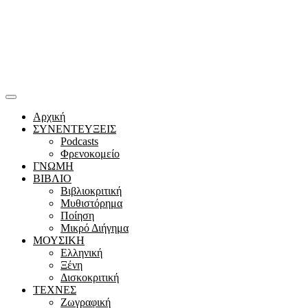
Αρχική
ΣΥΝΕΝΤΕΥΞΕΙΣ
Podcasts
Φρενοκομείο
ΓΝΩΜΗ
ΒΙΒΛΙΟ
Βιβλιοκριτική
Μυθιστόρημα
Ποίηση
Μικρό Διήγημα
ΜΟΥΣΙΚΗ
Ελληνική
Ξένη
Δισκοκριτική
ΤΕΧΝΕΣ
Ζωγραφική