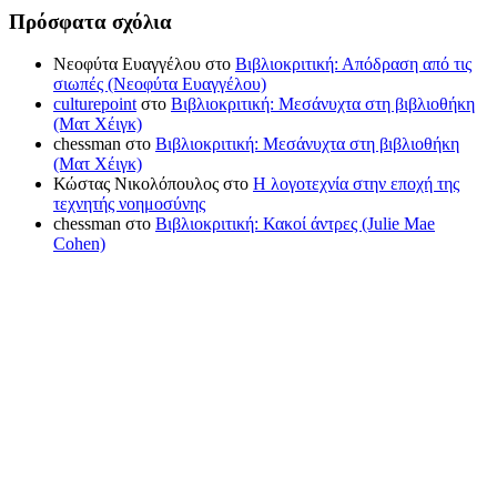
Πρόσφατα σχόλια
Νεοφύτα Ευαγγέλου
στο
Βιβλιοκριτική: Απόδραση από τις
σιωπές (Νεοφύτα Ευαγγέλου)
culturepoint
στο
Βιβλιοκριτική: Μεσάνυχτα στη βιβλιοθήκη
(Ματ Χέιγκ)
chessman
στο
Βιβλιοκριτική: Μεσάνυχτα στη βιβλιοθήκη
(Ματ Χέιγκ)
Κώστας Νικολόπουλος
στο
Η λογοτεχνία στην εποχή της
τεχνητής νοημοσύνης
chessman
στο
Βιβλιοκριτική: Κακοί άντρες (Julie Mae
Cohen)