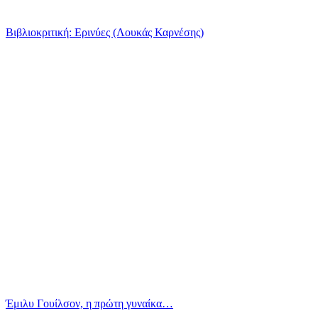
Βιβλιοκριτική: Ερινύες (Λουκάς Καρνέσης)
Έμιλυ Γουίλσον, η πρώτη γυναίκα…