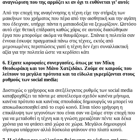
αναγνώριση που της αρμόζει κι αν όχι τι ευθύνεται γι’ αυτό;
Από την εποχή της αναγέννησης η τέχνη είχε την στήριξη των
μαικήνων του χρήματος που πέρα από την αισθητική και την αγάπη
που έδειχναν, υπήρχε πάντα η ματαιοδοξία να ξεχωρίζουν. Ωστόσο
αυτό είχε θετική επίδραση καθώς χάρις σε αυτούς διασώθηκαν
έργα που μπορούμε ακόμα να θαυμάζουμε. Σπάνια η πολιτεία σαν
έννοια έσκυψε πραγματικά πάνω στις τέχνες, εκτός από
μεμονωμένες περιπτώσεις γιατί η τέχνη δεν έχει συναλλακτική
αξία για την πολιτεία ώστε να κερδίσει κάτι
6. Είχατε κορυφαίες συνεργασίες, όπως με τον Μίκη
Θεοδωράκη και τον Μάνο Χατζιδάκι. Ζούμε σε καιρούς που
λείπουν τα μεγάλα πρότυπα και τα είδωλα γκρεμίζονται στους
ρυθμούς των social media;
Δυστυχώς ο γρήγορος και ανεξέλεγκτος ρυθμός των social media
καταβροχθίζει τα πάντα με αποτέλεσμα σχεδόν κανένα μήνυμα,
κανένα πρότυπο και κανένας σπουδαίος δημιουργός να μπορεί να
αποκωδικοποιηθεί από το ευρύ κοινό. Είναι τόσο γρήγορη η
επικάλυψη των γεγονότων που είναι σαν να ζούμε στην εποχή που
για να μεταδοθεί η τέχνη και η γνώση χρειαζόταν πέντε και δέκα
χρόνια για να φτάσει από χώρα σε χώρα. Μεγάλοι δημιουργοί
σίγουρα υπάρχουν αλλά δύσκολα φτάνουν στο πλατύ κοινό.