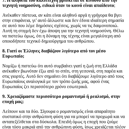
7. Η αλήθεια του καλλιτέχνη βρίσκεται σε κίνδυνο από την
τεχνητή νοημοσύνη, ειδικά όταν το κοινό είναι απαίδευτο
;
Ανέκαθεν πίστευα, αν κάτι είναι αληθινό αργά η γρήγορα θα βγει
στην επιφάνεια, γι’ αυτό άλλωστε και δεν έδινα ιδιαίτερη σημασία
σε αυτό που λέμε δημόσιες σχέσεις, χωρίς να τις δαιμονοποιώ.
Αυτή τη στιγμή δεν έχω άποψη για την τεχνητή νοημοσύνη. Θέλω
να πιστεύω όμως, ότι η δύναμη της τέχνης είναι μεγαλύτερη από
οποιοδήποτε τεχνικό δημιούργημα του ανθρώπου.
8. Γιατί οι Έλληνες διαβάζουν λιγότερο από τον μέσο
Ευρωπαίο;
Νομίζω ή πιστεύω ότι αυτό συμβαίνει γιατί η ζωή στη Ελλάδα
ανέκαθεν βιωνόταν έξω από το σπίτι, στη γειτονιά, στη παρέα και
στις γιορτές. Αυτό δεν σημαίνει ότι διαβάζουμε λιγότερο από τους
Ευρωπαίους αναλογικά με τον τρόπο ζωής μας, αφού ένας
Ευρωπαίος ζει περισσότερο χρόνο εσωτερικά.
9. Χρειαζόμαστε περισσότερο ρομαντισμό ή ρεαλισμό, στην
εποχή μας;
Λείπουν και τα δύο. Σίγουρα ο ρομαντισμός είναι απαραίτητο
συστατικό στην ανθρώπινη φύση για να μπορεί να προχωρά και να
ανταπεξέλθεται στα δύσκολα. Επειδή όμως η εποχή που ζούμε
είναι τόσο μακριά από την ανθρώπινη φύση, ίσως χρειάζεται πλέον