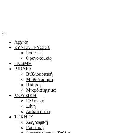
Αρχική
ΣΥΝΕΝΤΕΥΞΕΙΣ
Podcasts
Φρενοκομείο
ΓΝΩΜΗ
ΒΙΒΛΙΟ
Βιβλιοκριτική
Μυθιστόρημα
Ποίηση
Μικρό Διήγημα
ΜΟΥΣΙΚΗ
Ελληνική
Ξένη
Δισκοκριτική
ΤΕΧΝΕΣ
Ζωγραφική
Γλυπτική
Αρχιτεκτονική / Σχέδιο