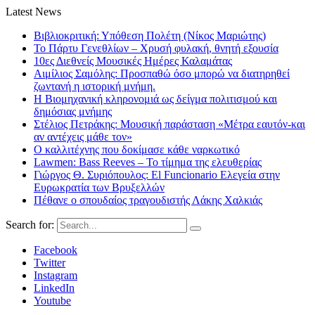
Latest News
Βιβλιοκριτική: Υπόθεση Πολέτη (Νίκος Μαριώτης)
Το Πάρτυ Γενεθλίων – Χρυσή φυλακή, θνητή εξουσία
10ες Διεθνείς Μουσικές Ημέρες Καλαμάτας
Αιμίλιος Σαμόλης: Προσπαθώ όσο μπορώ να διατηρηθεί
ζωντανή η ιστορική μνήμη.
Η Βιομηχανική κληρονομιά ως δείγμα πολιτισμού και
δημόσιας μνήμης
Στέλιος Πετράκης: Μουσική παράσταση «Μέτρα εαυτόν-και
αν αντέχεις μάθε τον»
Ο καλλιτέχνης που δοκίμασε κάθε ναρκωτικό
Lawmen: Bass Reeves – Το τίμημα της ελευθερίας
Γιώργος Θ. Συριόπουλος: El Funcionario Ελεγεία στην
Ευρωκρατία των Βρυξελλών
Πέθανε ο σπουδαίος τραγουδιστής Λάκης Χαλκιάς
Search for:
Facebook
Twitter
Instagram
LinkedIn
Youtube