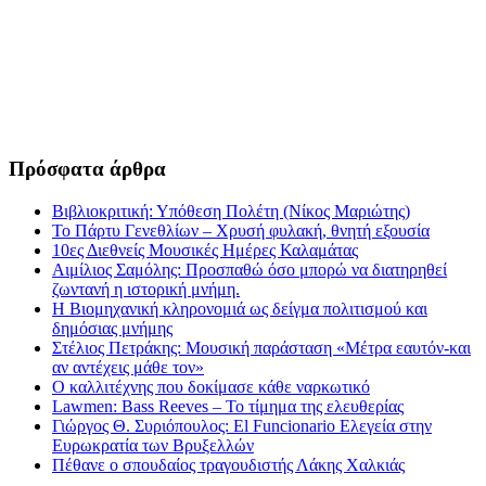
Πρόσφατα άρθρα
Βιβλιοκριτική: Υπόθεση Πολέτη (Νίκος Μαριώτης)
Το Πάρτυ Γενεθλίων – Χρυσή φυλακή, θνητή εξουσία
10ες Διεθνείς Μουσικές Ημέρες Καλαμάτας
Αιμίλιος Σαμόλης: Προσπαθώ όσο μπορώ να διατηρηθεί
ζωντανή η ιστορική μνήμη.
Η Βιομηχανική κληρονομιά ως δείγμα πολιτισμού και
δημόσιας μνήμης
Στέλιος Πετράκης: Μουσική παράσταση «Μέτρα εαυτόν-και
αν αντέχεις μάθε τον»
Ο καλλιτέχνης που δοκίμασε κάθε ναρκωτικό
Lawmen: Bass Reeves – Το τίμημα της ελευθερίας
Γιώργος Θ. Συριόπουλος: El Funcionario Ελεγεία στην
Ευρωκρατία των Βρυξελλών
Πέθανε ο σπουδαίος τραγουδιστής Λάκης Χαλκιάς