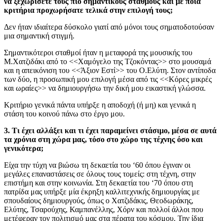
να ξεχωρίσετε τους πιο σημαντικούς σταθμούς και με ποια
κριτήρια προχωρήσατε τελικά στην επιλογή τους;
Δεν ήταν ιδιαίτερα δύσκολο γιατί από μόνοι τους σηματοδοτούσαν
μια σημαντική στιγμή.
Σημαντικότεροι σταθμοί ήταν η μεταφορά της μουσικής του
Μ.Χατζιδάκι από το <<Χαμόγελο της Τζοκόντας>> στο μουσαμά
και η απεικόνιση του <<Άξιον Εστί>> του Ο.Ελύτη. Στον αντίποδα
των δύο, η προσωπική μου επιλογή μέσα από τις <<Κόρες μικρές
και ωραίες>> να δημιουργήσω την δική μου εικαστική γλώσσα.
Κριτήριο γενικά πάντα υπήρξε η αποδοχή (ή μη) και γενικά η
στάση του κοινού πάνω στο έργο μου.
3. Τι έχει αλλάξει και τι έχει παραμείνει στάσιμο, μέσα
σε αυτά
τα χρόνια στη χώρα μας, τόσο στο χώρο της τέχνης όσο και
γενικότερα;
Είχα την τύχη να βιώσω τη δεκαετία του ‘60 όπου έγιναν οι
μεγάλες επαναστάσεις σε όλους τους τομείς: στη τέχνη, στην
επιστήμη και στην κοινωνία. Στη δεκαετία του ‘70 όπου στη
πατρίδα μας υπήρξε μία έκρηξη καλλιτεχνικής δημιουργίας με
σπουδαίους δημιουργούς, όπως ο Χατζιδάκις, Θεοδωράκης,
Ελύτης, Τσαρούχης, Καμπανέλλης, Χόρν και πολλοί άλλοι που
μετέφεραν τον πολιτισμό μας στα πέρατα του κόσμου. Την ίδια