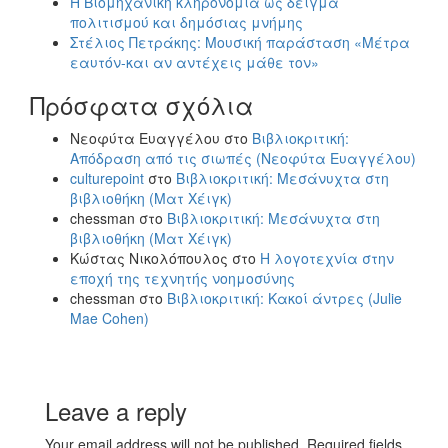
Η Βιομηχανική κληρονομιά ως δείγμα
πολιτισμού και δημόσιας μνήμης
Στέλιος Πετράκης: Μουσική παράσταση «Μέτρα
εαυτόν-και αν αντέχεις μάθε τον»
Πρόσφατα σχόλια
Νεοφύτα Ευαγγέλου
στο
Βιβλιοκριτική:
Απόδραση από τις σιωπές (Νεοφύτα Ευαγγέλου)
culturepoint
στο
Βιβλιοκριτική: Μεσάνυχτα στη
βιβλιοθήκη (Ματ Χέιγκ)
chessman
στο
Βιβλιοκριτική: Μεσάνυχτα στη
βιβλιοθήκη (Ματ Χέιγκ)
Κώστας Νικολόπουλος
στο
Η λογοτεχνία στην
εποχή της τεχνητής νοημοσύνης
chessman
στο
Βιβλιοκριτική: Κακοί άντρες (Julie
Mae Cohen)
Leave a reply
Your email address will not be published. Required fields