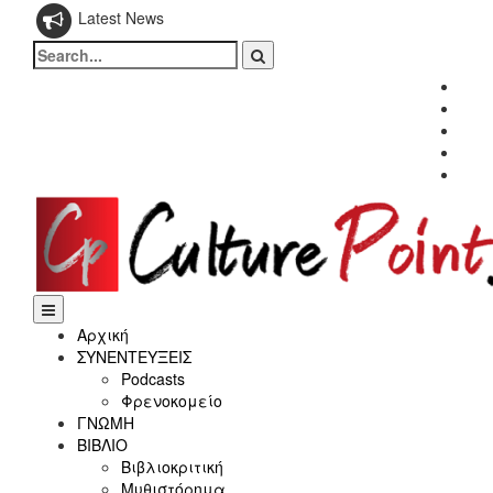
Latest News
Search
for:
Fac
Twitt
Inst
Link
Yout
Αρχική
ΣΥΝΕΝΤΕΥΞΕΙΣ
Podcasts
Φρενοκομείο
ΓΝΩΜΗ
ΒΙΒΛΙΟ
Βιβλιοκριτική
Μυθιστόρημα