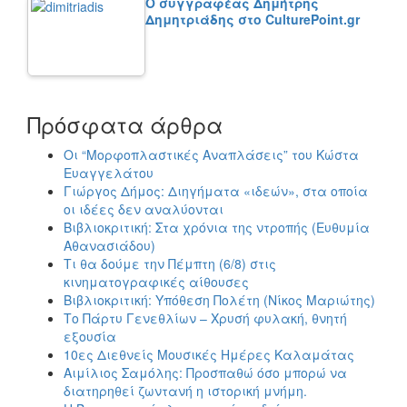
Ο συγγραφέας Δημήτρης
Δημητριάδης στο CulturePoint.gr
Πρόσφατα άρθρα
Οι “Μορφοπλαστικές Αναπλάσεις” του Κώστα
Ευαγγελάτου
Γιώργος Δήμος: Διηγήματα «ιδεών», στα οποία
οι ιδέες δεν αναλύονται
Βιβλιοκριτική: Στα χρόνια της ντροπής (Ευθυμία
Αθανασιάδου)
Τι θα δούμε την Πέμπτη (6/8) στις
κινηματογραφικές αίθουσες
Βιβλιοκριτική: Υπόθεση Πολέτη (Νίκος Μαριώτης)
Το Πάρτυ Γενεθλίων – Χρυσή φυλακή, θνητή
εξουσία
10ες Διεθνείς Μουσικές Ημέρες Καλαμάτας
Αιμίλιος Σαμόλης: Προσπαθώ όσο μπορώ να
διατηρηθεί ζωντανή η ιστορική μνήμη.