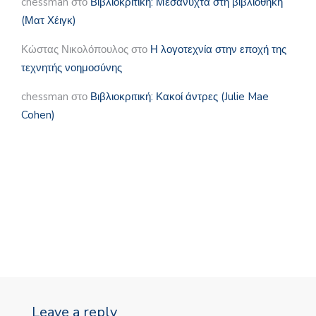
chessman
στο
Βιβλιοκριτική: Μεσάνυχτα στη βιβλιοθήκη
(Ματ Χέιγκ)
Κώστας Νικολόπουλος
στο
Η λογοτεχνία στην εποχή της
τεχνητής νοημοσύνης
chessman
στο
Βιβλιοκριτική: Κακοί άντρες (Julie Mae
Cohen)
Leave a reply