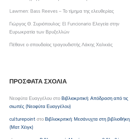
Lawmen: Bass Reeves – Το τίμημα της ελευθερίας
Γιώργος Θ. Συριόπουλος: El Funcionario Ελεγεία στην
Ευρωκρατία των Βρυξελλών
Πέθανε ο σπουδαίος τραγουδιστής Λάκης Χαλκιάς
ΠΡΌΣΦΑΤΑ ΣΧΌΛΙΑ
Νεοφύτα Ευαγγέλου
στο
Βιβλιοκριτική: Απόδραση από τις
σιωπές (Νεοφύτα Ευαγγέλου)
culturepoint
στο
Βιβλιοκριτική: Μεσάνυχτα στη βιβλιοθήκη
(Ματ Χέιγκ)