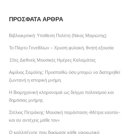
ΠΡΌΣΦΑΤΑ ΆΡΘΡΑ
Βιβλιοκριτική: Υπόθεση Πολέτη (Νίκος Μαριώτης)
Το Πάρτυ Γενεθλίων – Χρυσή φυλακή, θνητή εξουσία
10ες Διεθνείς Μουσικές Ημέρες Καλαμάτας
Αιμίλιος Σαμόλης: Προσπαθώ όσο μπορώ να διατηρηθεί
ζωντανή η ιστορική μνήμη.
Η Βιομηχανική κληρονομιά ως δείγμα πολιτισμού και
δημόσιας μνήμης
Στέλιος Πετράκης: Μουσική παράσταση «Μέτρα εαυτόν-
και αν αντέχεις μάθε τον»
Ο καλλιτέχνης που δοκίμασε κάθε ναρκωτικό