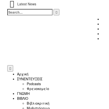
Latest News
Search
for:
Fac
Twitt
Inst
Link
Yout
Αρχική
ΣΥΝΕΝΤΕΥΞΕΙΣ
Podcasts
Φρενοκομείο
ΓΝΩΜΗ
ΒΙΒΛΙΟ
Βιβλιοκριτική
Μυθιστόρημα