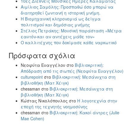
10ες Διεθνείς Μουσικές Ημέρες Καλαμάτας
Αιμίλιος Σαμόλης: Προσπαθώ όσο μπορώ να
διατηρηθεί ζωντανή η ιστορική μνήμη.
Η Βιομηχανική κληρονομιά ως δείγμα
πολιτισμού και δημόσιας μνήμης
Στέλιος Πετράκης: Μουσική παράσταση «Μέτρα
εαυτόν-και αν αντέχεις μάθε τον»
Ο καλλιτέχνης που δοκίμασε κάθε ναρκωτικό
Πρόσφατα σχόλια
Νεοφύτα Ευαγγέλου
στο
Βιβλιοκριτική:
Απόδραση από τις σιωπές (Νεοφύτα Ευαγγέλου)
culturepoint
στο
Βιβλιοκριτική: Μεσάνυχτα στη
βιβλιοθήκη (Ματ Χέιγκ)
chessman
στο
Βιβλιοκριτική: Μεσάνυχτα στη
βιβλιοθήκη (Ματ Χέιγκ)
Κώστας Νικολόπουλος
στο
Η λογοτεχνία στην
εποχή της τεχνητής νοημοσύνης
chessman
στο
Βιβλιοκριτική: Κακοί άντρες (Julie
Mae Cohen)