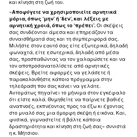
και κίνηση στη ζωή του.
«
Αποφύγετε να χρησιμοποιείτε αρνητικά
μόρια, όπως ‘μην’ ή ‘δεν’, και λέξεις με
αρνητική χροιά, όπως το ‘πρέπει’.
Οι σκέψεις
σας συνδέονται άμεσα και επηρεάζουν τα
συναισθήματά σας και τη συμπεριφορά σας.
Μιλήστε στον εαυτό σας είτε εξωτερικά, δηλαδή
φωναχτά, είτε εσωτερικά, δηλαδή από μέσα
σας, προσπαθώντας να τον χαλαρώσετε και να
τον αποπροσανατολίσετε από αρνητικές
σκέψεις. Βρείτε αφορμές να γελάσετε ή
παρακολουθήστε κάποιο πρόγραμμα στην
τηλεόραση που σας κάνει να γελάτε.
Αυτομάτως πηγαίνει το μήνυμα στον εγκέφαλο
ότι είστε καλά. Θυμηθείτε να παίρνετε βαθιές
αναπνοές, εκπνέοντας προς τα έξω κι έχοντας
στο μυαλό σας μια όμορφη σκέψη ή εικόνα. Και,
φυσικά, γυμναστείτε ή βάλτε κάποια
δραστηριότητα και κίνηση στη ζωή σας» συνιστά
η κ. Μήτσιου.