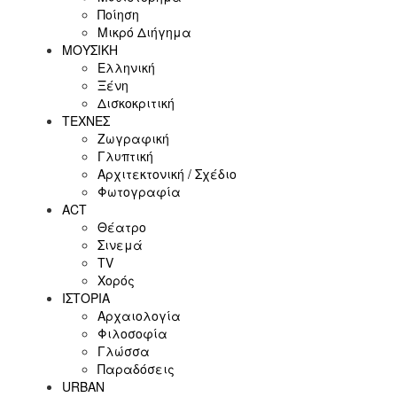
Ποίηση
Μικρό Διήγημα
ΜΟΥΣΙΚΗ
Ελληνική
Ξένη
Δισκοκριτική
ΤΕΧΝΕΣ
Ζωγραφική
Γλυπτική
Αρχιτεκτονική / Σχέδιο
Φωτογραφία
ACT
Θέατρο
Σινεμά
ΤV
Χορός
ΙΣΤΟΡΙΑ
Αρχαιολογία
Φιλοσοφία
Γλώσσα
Παραδόσεις
URBAN