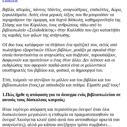
Βιβλία, ιστορίες, πάνινες τσάντες, αναγνώστριες, επισκέπτες, δώρα,
ξεφυλλίσματα. Αυτές είναι μερικές λέξεις που θα μπορούσαν να
περιγράψουν την όμορφη, και συχνά δύσκολη, καθημερινότητα της
Στέφης και του Κύριλλου, τους ανθρώπους πίσω από το
βιβλιοπωλείο «Σελιδοδείκτης» στην Καλλιθέα που έχει κατακτήσει
τις καρδιές των φίλων της ανάγνωσης.
ΟΙ δυο τους κατάφεραν να στήσουν ένα πρότζεκτ που, εκτός από
πωλητήριο εξαιρετικών τίτλων βιβλίων, μοιάζει με αγκαλιά στην
οποία συναντιούνται οι αναγνώστες και συζητούν, παρουσιάζουν,
διαφωνούν και προτείνουν ο ένας στον άλλο. Δεν λείπουν και οι
εκδηλώσεις που αφορούν παιδιά-αυτοί είναι οι μελλοντικοί
υποστηρικτές του βιβλίου και, φυσικά, οι δημιουργοί του.
Έτσι, τολμούν να ατενίζουν το μέλλον και του βιβλίου και του
βιβλιοπωλείου (τους) με αισιοδοξία και πείσμα. Είμαστε μαζί τους!
1.Πώς ήρθε η απόφαση για το άνοιγμα ενός βιβλιοπωλείου σε
αυτούς τους δύσκολους καιρούς;
Ηταν λιγότερο απόφαση και περισσότερο όνειρο! όταν όλα
δυσκολεύουν μεγαλώνει η επιθυμία να πραγματοποιηθούν τα
όνειρα! Ακούγεται κλισέ (από αυτά που αντιπαθούμε αρκετά σαν
αναγνώστες), αλλά μα κάποιο ανεξήγητο τρόπο συμβαίνει…