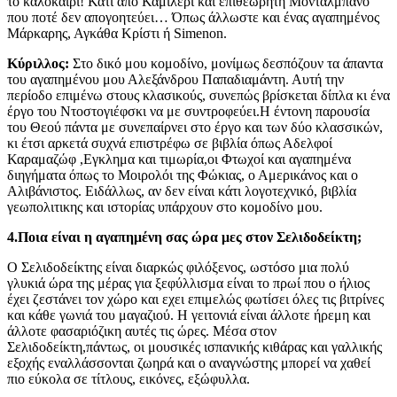
το καλοκαίρι! Κάτι από Καμιλέρι και επιθεωρητή Μονταλμπάνο
που ποτέ δεν απογοητεύει… Όπως άλλωστε και ένας αγαπημένος
Μάρκαρης, Αγκάθα Κρίστι ή Simenon.
Κύριλλος:
Στο δικό μου κομοδίνο, μονίμως δεσπόζουν τα άπαντα
του αγαπημένου μου Αλεξάνδρου Παπαδιαμάντη. Αυτή την
περίοδο επιμένω στους κλασικούς, συνεπώς βρίσκεται δίπλα κι ένα
έργο του Ντοστογιέφσκι να με συντροφεύει.Η έντονη παρουσία
του Θεού πάντα με συνεπαίρνει στο έργο και των δύο κλασσικών,
κι έτσι αρκετά συχνά επιστρέφω σε βιβλία όπως Αδελφοί
Καραμαζώφ ,Εγκλημα και τιμωρία,οι Φτωχοί και αγαπημένα
διηγήματα όπως το Μοιρολόι της Φώκιας, ο Αμερικάνος και ο
Αλιβάνιστος. Ειδάλλως, αν δεν είναι κάτι λογοτεχνικό, βιβλία
γεωπολιτικης και ιστορίας υπάρχουν στο κομοδίνο μου.
4.Ποια είναι η αγαπημένη σας ώρα μες στον Σελιδοδείκτη;
Ο Σελιδοδείκτης είναι διαρκώς φιλόξενος, ωστόσο μια πολύ
γλυκιά ώρα της μέρας για ξεφύλλισμα είναι το πρωί που ο ήλιος
έχει ζεστάνει τον χώρο και εχει επιμελώς φωτίσει όλες τις βιτρίνες
και κάθε γωνιά του μαγαζιού. Η γειτονιά είναι άλλοτε ήρεμη και
άλλοτε φασαριόζικη αυτές τις ώρες. Μέσα στον
Σελιδοδείκτη,πάντως, οι μουσικές ισπανικής κιθάρας και γαλλικής
εξοχής εναλλάσσονται ζωηρά και ο αναγνώστης μπορεί να χαθεί
πιο εύκολα σε τίτλους, εικόνες, εξώφυλλα.