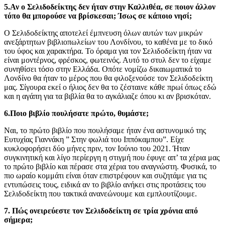
5.Αν ο Σελιδοδείκτης δεν ήταν στην Καλλιθέα, σε ποιον άλλον
τόπο θα μπορούσε να βρίσκεσαι; Ίσως σε κάποιο νησί;
Ο Σελιδοδείκτης αποτελεί έμπνευση όλων αυτών των μικρών
ανεξάρτητων βιβλιοπωλείων του Λονδίνου, το καθένα με το δικό
του ύφος και χαρακτήρα. Το όραμα για τον Σελιδοδείκτη ήταν να
είναι μοντέρνος, φρέσκος, φωτεινός. Αυτό το στυλ δεν το είχαμε
συνηθίσει τόσο στην Ελλάδα. Οπότε νομίζω δικαιωματικά το
Λονδίνο θα ήταν το μέρος που θα φιλοξενούσε τον Σελιδοδείκτη
μας. Σίγουρα εκεί ο ήλιος δεν θα το ζέσταινε κάθε πρωί όπως εδώ
και η αγάπη για τα βιβλία θα το αγκάλιαζε όπου κι αν βρισκόταν.
6.Ποιο βιβλίο πουλήσατε πρώτο, θυμάστε;
Ναι, το πρώτο βιβλίο που πουλήσαμε ήταν ένα αστυνομικό της
Ευτυχίας Γιαννάκη ” Στην φωλιά του Ιππόκαμπου”. Είχε
κυκλοφορήσει δύο μήνες πριν, τον Ιούνιο του 2021. Ήταν
συγκινητική και λίγο περίεργη η στιγμή που έφυγε απ’ τα χέρια μας
το πρώτο βιβλίο και πέρασε στα χέρια του αναγνώστη. Φυσικά, το
πιο ωραίο κομμάτι είναι όταν επιστρέφουν και συζητάμε για τις
εντυπώσεις τους, ειδικά αν το βιβλίο ανήκει στις προτάσεις του
Σελιδοδείκτη που τακτικά ανανεώνουμε και εμπλουτίζουμε.
7. Πώς ονειρεύεστε τον Σελιδοδείκτη σε τρία χρόνια από
σήμερα;