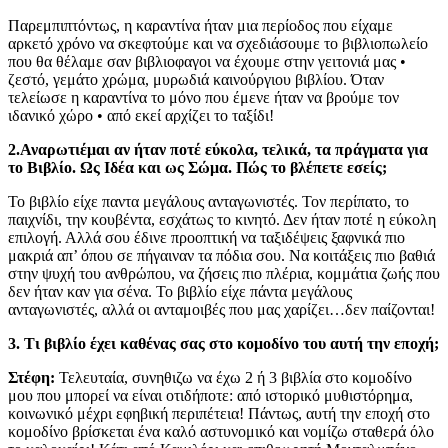
Παρεμπιπτόντως, η καραντίνα ήταν μια περίοδος που είχαμε
αρκετό χρόνο να σκεφτούμε και να σχεδιάσουμε το βιβλιοπωλείο
που θα θέλαμε σαν βιβλιοφαγοι να έχουμε στην γειτονιά μας •
ζεστό, γεμάτο χρώμα, μυρωδιά καινούργιου βιβλίου. Όταν
τελείωσε η καραντίνα το μόνο που έμενε ήταν να βρούμε τον
ιδανικό χώρο • από εκεί αρχίζει το ταξίδι!
2.Αναρωτιέμαι αν ήταν ποτέ εύκολα, τελικά, τα πράγματα για
το Βιβλίο. Ως Ιδέα και ως Σώμα. Πώς το βλέπετε εσείς;
Το βιβλίο είχε παντα μεγάλους ανταγωνιστές. Τον περίπατο, το
παιχνίδι, την κουβέντα, εσχάτως το κινητό. Δεν ήταν ποτέ η εύκολη
επιλογή. Αλλά σου έδινε προοπτική να ταξιδέψεις ξαφνικά πιο
μακριά απ’ όπου σε πήγαιναν τα πόδια σου. Να κοιτάξεις πιο βαθιά
στην ψυχή του ανθρώπου, να ζήσεις πιο πλέρια, κομμάτια ζωής που
δεν ήταν καν για σένα. Το βιβλίο είχε πάντα μεγάλους
ανταγωνιστές, αλλά οι ανταμοιβές που μας χαρίζει…δεν παίζονται!
3. Τι βιβλίο έχει καθένας σας στο κομοδίνο του αυτή την εποχή;
Στέφη:
Τελευταία, συνηθιζω να έχω 2 ή 3 βιβλία στο κομοδίνο
μου που μπορεί να είναι οτιδήποτε: από ιστορικό μυθιστόρημα,
κοινωνικό μέχρι εφηβική περιπέτεια! Πάντως, αυτή την εποχή στο
κομοδίνο βρίσκεται ένα καλό αστυνομικό και νομίζω σταθερά όλο