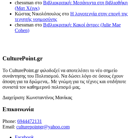
chessman
στο
Βιβλιοκριτική: Μεσάνυχτα στη βιβλιοθήκη
(Ματ Χέιγκ)
Κώστας Νικολόπουλος
στο
Η λογοτεχνία στην εποχή της
τεχνητής νοημοσύνης
chessman
στο
Βιβλιοκριτική: Κακοί άντρες (Julie Mae
Cohen)
CulturePoint.gr
Το CulturePoint.gr φιλοδοξεί να αποτελέσει το νέο σημείο
συνάντησης του Πολιτισμού. Να δώσει λόγο σε όσους έχουν
άποψη για τα δρώμενα,. Με γνώμη για τις τέχνες και οτιδήποτε
συνιστά τον καθημερινό πολιτισμό μας.
Διαχείριση: Κωνσταντίνος Μανίκας
Επικοινωνία
Phone:
6944472131
Email:
culturepointgr@yahoo.com
Facebook