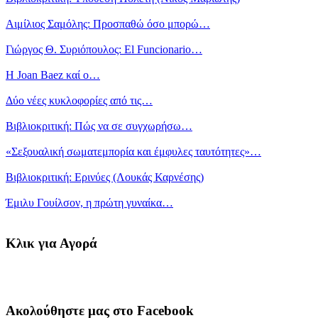
Αιμίλιος Σαμόλης: Προσπαθώ όσο μπορώ…
Γιώργος Θ. Συριόπουλος: El Funcionario…
Η Joan Baez καί ο…
Δύο νέες κυκλοφορίες από τις…
Βιβλιοκριτική: Πώς να σε συγχωρήσω…
«Σεξουαλική σωματεμπορία και έμφυλες ταυτότητες»…
Βιβλιοκριτική: Ερινύες (Λουκάς Καρνέσης)
Έμιλυ Γουίλσον, η πρώτη γυναίκα…
Κλικ για Αγορά
Ακολούθηστε μας στο Facebook