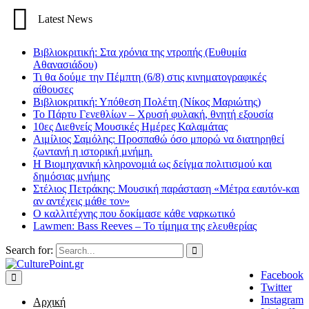
Latest News
Βιβλιοκριτική: Στα χρόνια της ντροπής (Ευθυμία
Αθανασιάδου)
Τι θα δούμε την Πέμπτη (6/8) στις κινηματογραφικές
αίθουσες
Βιβλιοκριτική: Υπόθεση Πολέτη (Νίκος Μαριώτης)
Το Πάρτυ Γενεθλίων – Χρυσή φυλακή, θνητή εξουσία
10ες Διεθνείς Μουσικές Ημέρες Καλαμάτας
Αιμίλιος Σαμόλης: Προσπαθώ όσο μπορώ να διατηρηθεί
ζωντανή η ιστορική μνήμη.
Η Βιομηχανική κληρονομιά ως δείγμα πολιτισμού και
δημόσιας μνήμης
Στέλιος Πετράκης: Μουσική παράσταση «Μέτρα εαυτόν-και
αν αντέχεις μάθε τον»
Ο καλλιτέχνης που δοκίμασε κάθε ναρκωτικό
Lawmen: Bass Reeves – Το τίμημα της ελευθερίας
Search for:
Facebook
Twitter
Instagram
Αρχική