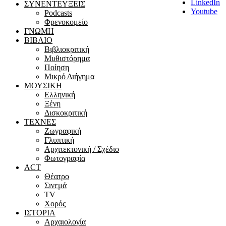
LinkedIn
ΣΥΝΕΝΤΕΥΞΕΙΣ
Youtube
Podcasts
Φρενοκομείο
ΓΝΩΜΗ
ΒΙΒΛΙΟ
Βιβλιοκριτική
Μυθιστόρημα
Ποίηση
Μικρό Διήγημα
ΜΟΥΣΙΚΗ
Ελληνική
Ξένη
Δισκοκριτική
ΤΕΧΝΕΣ
Ζωγραφική
Γλυπτική
Αρχιτεκτονική / Σχέδιο
Φωτογραφία
ACT
Θέατρο
Σινεμά
ΤV
Χορός
ΙΣΤΟΡΙΑ
Αρχαιολογία