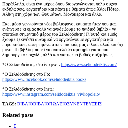
Παράλληλα, είναι ένα μέρος όπου διοργανώνονται πολυ συχνά
εκδηλώσεις, εργαστήρια και πάρτι με θέματα όπως Χάρι Πότερ,
Αλίκη στη χώρα των Θαυμάτων, Μονόκεροι και άλλα.
Εκεί μέσα γεννιούνται νέοι βιβλιοφαγοι και αυτό ήταν που μας
ενέπνευσε κι εμάς πολύ να αναδείξουμε το παιδικό βιβλίο • να
αποτελεί σημαντικό μέρος του Σελιδοδείκτη! Γι’αυτό και εμείς
έχουμε ξεκινήσει δυναμικά να οργανώνουμε εργαστήρια και
παρουσιάσεις αφιερωμένα στους μικρούς μας φίλους αλλά και όχι
μόνο. Το βιβλίο μπορεί να αποτελέσει αφετηρία για το πιο
δημιουργικό παιχνίδι, αλλά και για τις πιο βαθιές συζητήσεις.
*
Ο Σελιδοδείκτης στο ίντερνετ:
https://www.selidodeiktis.com/
*Ο Σελιδοδείκτης στο Fb:
https://www.facebook.com/selidodeiktis.books
*Ο Σελιδοδείκτης στο Insta:
https://www.instagram.com/selidodeiktis_vivliopoleio/
TAGS:
ΒΙΒΛΙΟ
ΒΙΒΛΙΟΠΩΛΕΙΟ
ΣΥΝΕΝΤΕΥΞΕΙΣ
Related posts