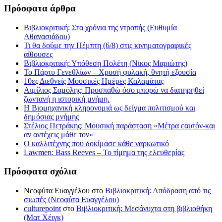
Πρόσφατα άρθρα
Βιβλιοκριτική: Στα χρόνια της ντροπής (Ευθυμία
Αθανασιάδου)
Τι θα δούμε την Πέμπτη (6/8) στις κινηματογραφικές
αίθουσες
Βιβλιοκριτική: Υπόθεση Πολέτη (Νίκος Μαριώτης)
Το Πάρτυ Γενεθλίων – Χρυσή φυλακή, θνητή εξουσία
10ες Διεθνείς Μουσικές Ημέρες Καλαμάτας
Αιμίλιος Σαμόλης: Προσπαθώ όσο μπορώ να διατηρηθεί
ζωντανή η ιστορική μνήμη.
Η Βιομηχανική κληρονομιά ως δείγμα πολιτισμού και
δημόσιας μνήμης
Στέλιος Πετράκης: Μουσική παράσταση «Μέτρα εαυτόν-και
αν αντέχεις μάθε τον»
Ο καλλιτέχνης που δοκίμασε κάθε ναρκωτικό
Lawmen: Bass Reeves – Το τίμημα της ελευθερίας
Πρόσφατα σχόλια
Νεοφύτα Ευαγγέλου
στο
Βιβλιοκριτική: Απόδραση από τις
σιωπές (Νεοφύτα Ευαγγέλου)
culturepoint
στο
Βιβλιοκριτική: Μεσάνυχτα στη βιβλιοθήκη
(Ματ Χέιγκ)