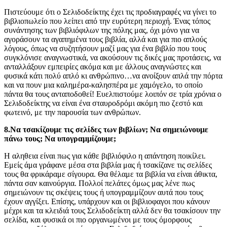
Πιστεύουμε ότι ο Σελιδοδείκτης έχει τις προδιαγραφές να γίνει το
βιβλιοπωλείο που λείπει από την ευρύτερη περιοχή. Ένας τόπος
συνάντησης των βιβλιόφιλων της πόλης μας, όχι μόνο για να
αγοράσουν τα αγαπημένα τους βιβλία, αλλά και για πιο απλούς
λόγους, όπως να συζητήσουν μαζί μας για ένα βιβλίο που τους
συγκλόνισε αναγνωστικά, να ακούσουν τις δικές μας προτάσεις, να
ανταλλάξουν εμπειρίες ακόμα και με άλλους αναγνώστες και
φυσικά κάτι πολύ απλό κι ανθρώπινο…να ανοίξουν απλά την πόρτα
και να πουν μια καλημέρα-καλησπέρα με χαμόγελο, το οποίο
πάντα θα τους ανταποδοθεί! Ευελπιστούμε λοιπόν σε τρία χρόνια ο
Σελιδοδείκτης να είναι ένα σταυροδρόμι ακόμη πιο ζεστό και
φωτεινό, με την παρουσία των ανθρώπων.
8.Να τσακίζουμε τις σελίδες των βιβλίων; Να σημειώνουμε
πάνω τους; Να υπογραμμίζουμε;
Η αληθεια είναι πως για κάθε βιβλιόφιλο η απάντηση ποικίλει.
Εμείς άμα γράφανε μέσα στα βιβλία μας ή τσακίζανε τις σελίδες
τους θα φρικάραμε σίγουρα. Θα θέλαμε τα βιβλία να είναι άθικτα,
πάντα σαν καινούργια. Πολλοί πελάτες όμως μας λένε πως
σημειώνουν τις σκέψεις τους ή υπογραμμίζουν αυτά που τους
έχουν αγγίξει. Επίσης, υπάρχουν και οι βιβλιοφαγοι που κάνουν
μέχρι και τα κλειδιά τους Σελιδοδείκτη αλλά δεν θα τσακίσουν την
σελίδα, και φυσικά οι πιο οργανωμένοι με τους όμορφους