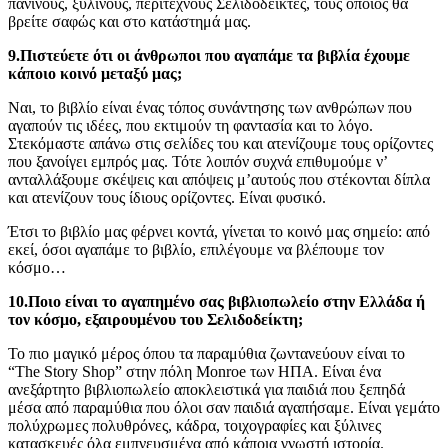
πανινους, ξύλινους, περίτεχνους Σελιδοδείκτες, τους οποίος θα
βρείτε σαφώς και στο κατάστημά μας.
9.Πιστεύετε ότι οι άνθρωποι που αγαπάμε τα βιβλία έχουμε
κάποιο κοινό μεταξύ μας;
Ναι, το βιβλίο είναι ένας τόπος συνάντησης των ανθρώπων που
αγαπούν τις ιδέες, που εκτιμούν τη φαντασία και το λόγο.
Στεκόμαστε απάνω στις σελίδες του και ατενίζουμε τους ορίζοντες
που ξανοίγει εμπρός μας. Τότε λοιπόν συχνά επιθυμούμε ν’
ανταλλάξουμε σκέψεις και απόψεις μ’αυτούς που στέκονται δίπλα
και ατενίζουν τους ίδιους ορίζοντες. Είναι φυσικό.
Έτσι το βιβλίο μας φέρνει κοντά, γίνεται το κοινό μας σημείο: από
εκεί, όσοι αγαπάμε το βιβλίο, επιλέγουμε να βλέπουμε τον
κόσμο…
10.Ποιο είναι το αγαπημένο σας βιβλιοπωλείο στην Ελλάδα ή
τον κόσμο, εξαιρουμένου του Σελιδοδείκτη;
Το πιο μαγικό μέρος όπου τα παραμύθια ζωντανεύουν είναι το
“The Story Shop” στην πόλη Monroe των ΗΠΑ. Είναι ένα
ανεξάρτητο βιβλιοπωλείο αποκλειστικά για παιδιά που ξεπηδά
μέσα από παραμύθια που όλοι σαν παιδιά αγαπήσαμε. Είναι γεμάτο
πολύχρωμες πολυθρόνες, κάδρα, τοιχογραφίες και ξύλινες
κατασκευές όλα εμπνευσμένα από κάποια γνωστή ιστορία.