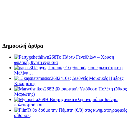
Δημοφιλή άρθρα
Το Πάρτυ Γενεθλίων – Χρυσή
φυλακή, θνητή εξουσία
Γιώργος Παππάς: Ο ηθοποιός που ερωτεύτηκε η
Μελίνα…
10ες Διεθνείς Μουσικές Ημέρες
Καλαμάτας
Βιβλιοκριτική: Υπόθεση Πολέτη (Νίκος
Μαριώτης)
Η Βιομηχανική κληρονομιά ως δείγμα
πολιτισμού και…
Τι θα δούμε την Πέμπτη (6/8) στις κινηματογραφικές
αίθουσες