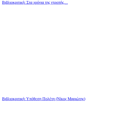
Βιβλιοκριτική: Στα χρόνια της ντροπής…
Βιβλιοκριτική: Υπόθεση Πολέτη (Νίκος Μαριώτης)