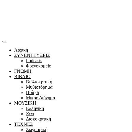
Αρχική
ΣΥΝΕΝΤΕΥΞΕΙΣ
Podcasts
Φρενοκομείο
ΓΝΩΜΗ
ΒΙΒΛΙΟ
Βιβλιοκριτική
Μυθιστόρημα
Ποίηση
Μικρό Διήγημα
ΜΟΥΣΙΚΗ
Ελληνική
Ξένη
Δισκοκριτική
ΤΕΧΝΕΣ
Ζωγραφική