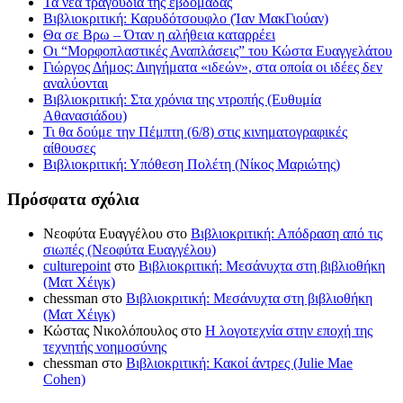
Τα νέα τραγούδια της εβδομάδας
Βιβλιοκριτική: Καρυδότσουφλο (Ίαν ΜακΓιούαν)
Θα σε Βρω – Όταν η αλήθεια καταρρέει
Οι “Μορφοπλαστικές Αναπλάσεις” του Κώστα Ευαγγελάτου
Γιώργος Δήμος: Διηγήματα «ιδεών», στα οποία οι ιδέες δεν
αναλύονται
Βιβλιοκριτική: Στα χρόνια της ντροπής (Ευθυμία
Αθανασιάδου)
Τι θα δούμε την Πέμπτη (6/8) στις κινηματογραφικές
αίθουσες
Βιβλιοκριτική: Υπόθεση Πολέτη (Νίκος Μαριώτης)
Πρόσφατα σχόλια
Νεοφύτα Ευαγγέλου
στο
Βιβλιοκριτική: Απόδραση από τις
σιωπές (Νεοφύτα Ευαγγέλου)
culturepoint
στο
Βιβλιοκριτική: Μεσάνυχτα στη βιβλιοθήκη
(Ματ Χέιγκ)
chessman
στο
Βιβλιοκριτική: Μεσάνυχτα στη βιβλιοθήκη
(Ματ Χέιγκ)
Κώστας Νικολόπουλος
στο
Η λογοτεχνία στην εποχή της
τεχνητής νοημοσύνης
chessman
στο
Βιβλιοκριτική: Κακοί άντρες (Julie Mae
Cohen)