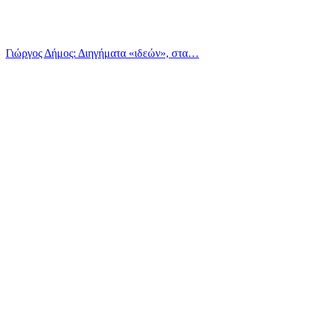
Γιώργος Δήμος: Διηγήματα «ιδεών», στα…