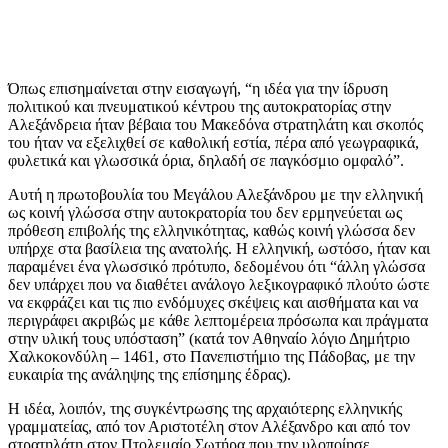
Όπως επισημαίνεται στην εισαγωγή, “η ιδέα για την ίδρυση
πολιτικού και πνευματικού κέντρου της αυτοκρατορίας στην
Αλεξάνδρεια ήταν βέβαια του Μακεδόνα στρατηλάτη και σκοπός
του ήταν να εξελιχθεί σε καθολική εστία, πέρα από γεωγραφικά,
φυλετικά και γλωσσικά όρια, δηλαδή σε παγκόσμιο ομφαλό”.
Αυτή η πρωτοβουλία του Μεγάλου Αλεξάνδρου με την ελληνική
ως κοινή γλώσσα στην αυτοκρατορία του δεν ερμηνεύεται ως
πρόθεση επιβολής της ελληνικότητας, καθώς κοινή γλώσσα δεν
υπήρχε στα βασίλεια της ανατολής. Η ελληνική, ωστόσο, ήταν και
παραμένει ένα γλωσσικό πρότυπο, δεδομένου ότι “άλλη γλώσσα
δεν υπάρχει που να διαθέτει ανάλογο λεξικογραφικό πλούτο ώστε
να εκφράζει και τις πιο ενδόμυχες σκέψεις και αισθήματα και να
περιγράφει ακριβώς με κάθε λεπτομέρεια πρόσωπα και πράγματα
στην υλική τους υπόσταση” (κατά τον Αθηναίο λόγιο Δημήτριο
Χαλκοκονδύλη – 1461, στο Πανεπιστήμιο της Πάδοβας, με την
ευκαιρία της ανάληψης της επίσημης έδρας).
Η ιδέα, λοιπόν, της συγκέντρωσης της αρχαιότερης ελληνικής
γραμματείας, από τον Αριστοτέλη στον Αλέξανδρο και από τον
στρατηλάτη στον Πτολεμαίο Σωτήρα που την υλοποίησε,