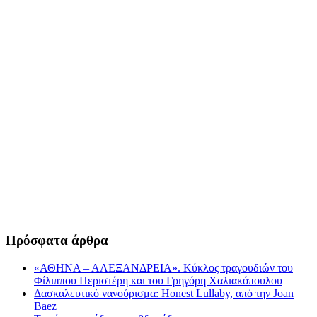
Πρόσφατα άρθρα
«ΑΘΗΝΑ – ΑΛΕΞΑΝΔΡΕΙΑ». Κύκλος τραγουδιών του
Φίλιππου Περιστέρη και του Γρηγόρη Χαλιακόπουλου
Δασκαλευτικό νανούρισμα: Honest Lullaby, από την Joan
Baez