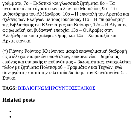
γράμματα, 7ο – Εκδοτικά και γλωσσικά ζητήματα, 8ο – Τα
πνευματικά επιτεύγματα των μελών του Μουσείου, 9ο – Το
μυθιστόρημα του Αλέξανδρου, 10ο – Η επιστολή του Αριστέα και
σχέσεις των Ελλήνων με τους Ιουδαίους, 11ο – Η “πυρπόληση”
της Βιβλιοθήκης επί Κλεοπάτρας και Καίσαρα, 12ο – Η Αίγυπτος
ως ρωμαϊκή και βυζαντινή επαρχία, 13ο – Οι Άραβες στην
Αλεξάνδρεια και ο χαλίφης Ομάρ, και 14ο – Χωροταξία και
Αρχιτεκτονική.
(*) Γιάννης Ρούντος: Κλείνοντας μακρά επαγγελματική διαδρομή
ως στέλεχος εταιρικών υποθέσεων, επικοινωνίας – δημόσιας
εικόνας και εταιρικής υπευθυνότητας – βιωσιμότητας, ενασχολείται
πλέον με ζητήματα Πολιτισμού – Γραμμάτων και Τεχνών, ενώ
συνεργάστηκε κατά την τελευταία διετία με τον Κωνσταντίνο Σπ.
Στάικο.
TAGS:
ΒΙΒΛΙΟ
ΓΝΩΜΗ
ΡΟΥΝΤΟΣ
ΣΤΆΙΚΟΣ
Related posts