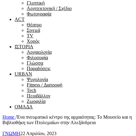
Γλυπτική
Αρχιτεκτονική / Σχέδιο
Φωτογραφία
ACT
Θέατρο
Σινεμά
ΤV
Χορός
ΙΣΤΟΡΙΑ
Αρχαιολογία
Φιλοσοφία
Γλώσσα
Παραδόσεις
URBAN
Ψυχολογία
Fitness / Διατροφή
Tech
Περιβάλλον
Ζωοφιλία
ΟΜΑΔΑ
Home
/
Ένα πνευματικό κέντρο της αρχαιότητας: Το Μουσείο και η
Βιβλιοθήκη των Πτολεμαίων στην Αλεξάνδρεια
ΓΝΩΜΗ
22 Απριλίου, 2023