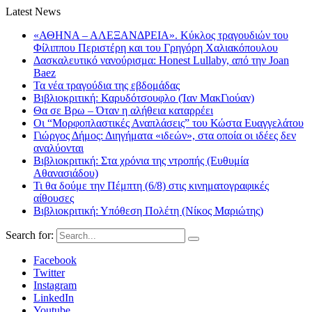
Latest News
«ΑΘΗΝΑ – ΑΛΕΞΑΝΔΡΕΙΑ». Κύκλος τραγουδιών του
Φίλιππου Περιστέρη και του Γρηγόρη Χαλιακόπουλου
Δασκαλευτικό νανούρισμα: Honest Lullaby, από την Joan
Baez
Τα νέα τραγούδια της εβδομάδας
Βιβλιοκριτική: Καρυδότσουφλο (Ίαν ΜακΓιούαν)
Θα σε Βρω – Όταν η αλήθεια καταρρέει
Οι “Μορφοπλαστικές Αναπλάσεις” του Κώστα Ευαγγελάτου
Γιώργος Δήμος: Διηγήματα «ιδεών», στα οποία οι ιδέες δεν
αναλύονται
Βιβλιοκριτική: Στα χρόνια της ντροπής (Ευθυμία
Αθανασιάδου)
Τι θα δούμε την Πέμπτη (6/8) στις κινηματογραφικές
αίθουσες
Βιβλιοκριτική: Υπόθεση Πολέτη (Νίκος Μαριώτης)
Search for:
Facebook
Twitter
Instagram
LinkedIn
Youtube