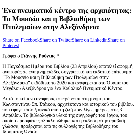
Ένα πνευματικό κέντρο της αρχαιότητας:
Το Μουσείο και η Βιβλιοθήκη των
Πτολεμαίων στην Αλεξάνδρεια
Share on Facebook
Share on Twitter
Share on Linkedin
Share on
Pinterest
Γράφει ο
Γιάννης Ρούντος
*
Η Παγκόσμια Ημέρα του Βιβλίου (23 Απριλίου) αποτελεί αφορμή
αναφοράς σε ένα μνημειώδες συγγραφικό και εκδοτικό επίτευγμα:
“Το Μουσείο και η Βιβλιοθήκη των Πτολεμαίων στην
Αλεξάνδρεια” εκδόθηκε το 2020 και αναφέρεται στο Όραμα του
Μεγάλου Αλεξάνδρου για ένα Καθολικό Πνευματικό Κέντρο.
Αυτό το κείμενο αναφοράς αφιερώνεται στη μνήμη του
Κωνσταντίνου Σπ. Στάικου, αρχιτέκτονα και ιστορικού του βιβλίου,
που έφυγε τόσο ξαφνικά από τη ζωή πριν λίγες ημέρες, στις 3
Απριλίου. Το βιβλιολογικό υλικό της συγγραφής του έργου, του
οποίου προσφάτως ολοκληρώθηκε και η έκδοση στην αραβική
γλώσσα, προέρχεται από τις συλλογές της Βιβλιοθήκης του
Ιδρύματος Ωνάση.