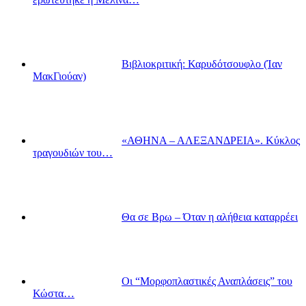
Βιβλιοκριτική: Καρυδότσουφλο (Ίαν
ΜακΓιούαν)
«ΑΘΗΝΑ – ΑΛΕΞΑΝΔΡΕΙΑ». Κύκλος
τραγουδιών του…
Θα σε Βρω – Όταν η αλήθεια καταρρέει
Οι “Μορφοπλαστικές Αναπλάσεις” του
Κώστα…