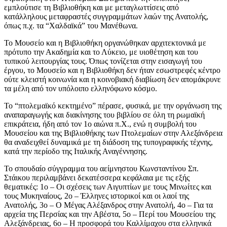
εμπλούτισε τη Βιβλιοθήκη και με μεταγλωττίσεις από
κατάλληλους μεταφραστές συγγραμμάτων λαών της Ανατολής,
όπως π.χ. τα “Χαλδαϊκά” του Μανέθωνα.
Το Μουσείο και η Βιβλιοθήκη οργανώθηκαν αρχιτεκτονικά με
πρότυπο την Ακαδημία και το Λύκειο, με υιοθέτηση και του
τυπικού λειτουργίας τους. Όπως τονίζεται στην εισαγωγή του
έργου, το Μουσείο και η Βιβλιοθήκη δεν ήταν εσωστρεφές κέντρο
ούτε κλειστή κοινωνία και η κοινοβιακή διαβίωση δεν απομάκρυνε
τα μέλη από τον υπόλοιπο ελληνόφωνο κόσμο.
Το “πτολεμαϊκό κεκτημένο” πέρασε, φυσικά, με την οργάνωση της
αναπαραγωγής και διακίνησης του βιβλίου σε όλη τη ρωμαϊκή
επικράτεια, ήδη από τον 1ο αιώνα π.Χ., ενώ η συμβολή του
Μουσείου και της Βιβλιοθήκης των Πτολεμαίων στην Αλεξάνδρεια
θα αναδειχθεί δυναμικά με τη διάδοση της τυπογραφικής τέχνης,
κατά την περίοδο της Ιταλικής Αναγέννησης.
Το σπουδαίο σύγγραμμα του αείμνηστου Κωνσταντίνου Σπ.
Στάικου περιλαμβάνει δεκατέσσερα κεφάλαια με τις εξής
θεματικές: 1ο – Οι σχέσεις των Αιγυπτίων με τους Μινωίτες και
τους Μυκηναίους, 2ο – Έλληνες ιστορικοί και οι λαοί της
Ανατολής, 3ο – Ο Μέγας Αλέξανδρος στην Ανατολή, 4ο – Για τα
αρχεία της Περσίας και την Αβέστα, 5ο – Περί του Μουσείου της
Αλεξάνδρειας, 6ο – Η προσφορά του Καλλίμαχου στα ελληνικά