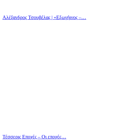
Αλέξανδρος Τσουβέλας | «Εξωγήινος –…
Τέσσερις Εποχές – Οι εποχές…