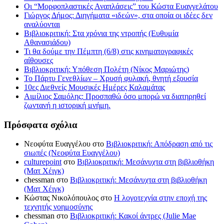
Οι “Μορφοπλαστικές Αναπλάσεις” του Κώστα Ευαγγελάτου
Γιώργος Δήμος: Διηγήματα «ιδεών», στα οποία οι ιδέες δεν
αναλύονται
Βιβλιοκριτική: Στα χρόνια της ντροπής (Ευθυμία
Αθανασιάδου)
Τι θα δούμε την Πέμπτη (6/8) στις κινηματογραφικές
αίθουσες
Βιβλιοκριτική: Υπόθεση Πολέτη (Νίκος Μαριώτης)
Το Πάρτυ Γενεθλίων – Χρυσή φυλακή, θνητή εξουσία
10ες Διεθνείς Μουσικές Ημέρες Καλαμάτας
Αιμίλιος Σαμόλης: Προσπαθώ όσο μπορώ να διατηρηθεί
ζωντανή η ιστορική μνήμη.
Πρόσφατα σχόλια
Νεοφύτα Ευαγγέλου
στο
Βιβλιοκριτική: Απόδραση από τις
σιωπές (Νεοφύτα Ευαγγέλου)
culturepoint
στο
Βιβλιοκριτική: Μεσάνυχτα στη βιβλιοθήκη
(Ματ Χέιγκ)
chessman
στο
Βιβλιοκριτική: Μεσάνυχτα στη βιβλιοθήκη
(Ματ Χέιγκ)
Κώστας Νικολόπουλος
στο
Η λογοτεχνία στην εποχή της
τεχνητής νοημοσύνης
chessman
στο
Βιβλιοκριτική: Κακοί άντρες (Julie Mae