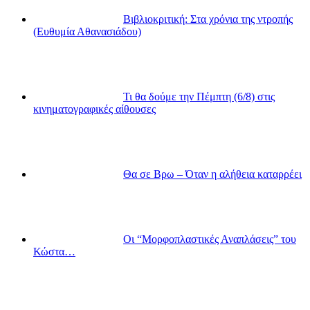
Βιβλιοκριτική: Στα χρόνια της ντροπής
(Ευθυμία Αθανασιάδου)
Τι θα δούμε την Πέμπτη (6/8) στις
κινηματογραφικές αίθουσες
Θα σε Βρω – Όταν η αλήθεια καταρρέει
Οι “Μορφοπλαστικές Αναπλάσεις” του
Κώστα…