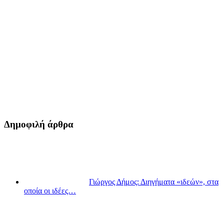
Δημοφιλή άρθρα
Γιώργος Δήμος: Διηγήματα «ιδεών», στα
οποία οι ιδέες…