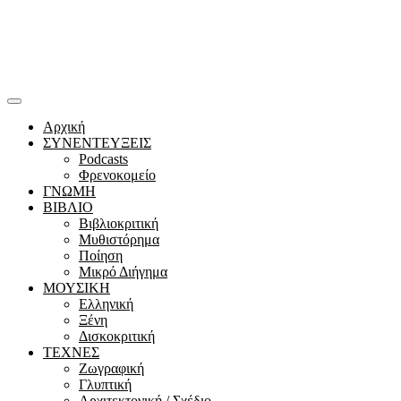
Αρχική
ΣΥΝΕΝΤΕΥΞΕΙΣ
Podcasts
Φρενοκομείο
ΓΝΩΜΗ
ΒΙΒΛΙΟ
Βιβλιοκριτική
Μυθιστόρημα
Ποίηση
Μικρό Διήγημα
ΜΟΥΣΙΚΗ
Ελληνική
Ξένη
Δισκοκριτική
ΤΕΧΝΕΣ
Ζωγραφική
Γλυπτική
Αρχιτεκτονική / Σχέδιο