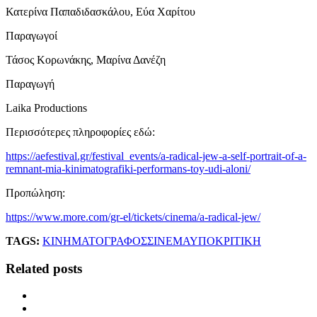
Κατερίνα Παπαδιδασκάλου, Εύα Χαρίτου
Παραγωγοί
Τάσος Κορωνάκης, Μαρίνα Δανέζη
Παραγωγή
Laika Productions
Περισσότερες πληροφορίες εδώ:
https://aefestival.gr/festival_events/a-radical-jew-a-self-portrait-of-a-
remnant-mia-kinimatografiki-performans-toy-udi-aloni/
Προπώληση:
https://www.more.com/gr-el/tickets/cinema/a-radical-jew/
TAGS:
ΚΙΝΗΜΑΤΟΓΡΑΦΟΣ
ΣΙΝΕΜΑ
ΥΠΟΚΡΙΤΙΚΗ
Related posts