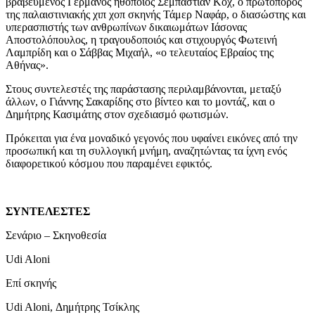
βραβευμένος Γερμανός ηθοποιός Σεμπάστιαν Κοχ, ο πρωτοπόρος
της παλαιστινιακής χιπ χοπ σκηνής Τάμερ Ναφάρ, ο διασώστης και
υπερασπιστής των ανθρωπίνων δικαιωμάτων Ιάσονας
Αποστολόπουλος, η τραγουδοποιός και στιχουργός Φωτεινή
Λαμπρίδη και ο Σάββας Μιχαήλ, «ο τελευταίος Εβραίος της
Αθήνας».
Στους συντελεστές της παράστασης περιλαμβάνονται, μεταξύ
άλλων, ο Γιάννης Σακαρίδης στο βίντεο και το μοντάζ, και ο
Δημήτρης Κασιμάτης στον σχεδιασμό φωτισμών.
Πρόκειται για ένα μοναδικό γεγονός που υφαίνει εικόνες από την
προσωπική και τη συλλογική μνήμη, αναζητώντας τα ίχνη ενός
διαφορετικού κόσμου που παραμένει εφικτός.
ΣΥΝΤΕΛΕΣΤΕΣ
Σενάριο – Σκηνοθεσία
Udi Aloni
Επί σκηνής
Udi Aloni, Δημήτρης Τσίκλης