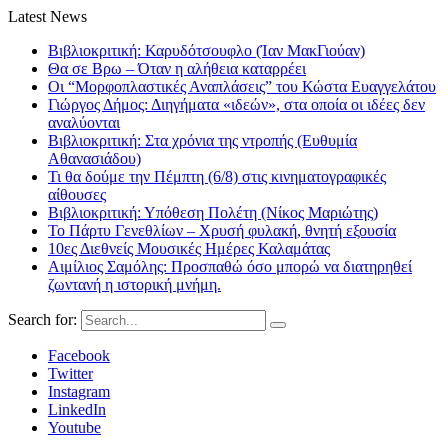
Latest News
Βιβλιοκριτική: Καρυδότσουφλο (Ίαν ΜακΓιούαν)
Θα σε Βρω – Όταν η αλήθεια καταρρέει
Οι “Μορφοπλαστικές Αναπλάσεις” του Κώστα Ευαγγελάτου
Γιώργος Δήμος: Διηγήματα «ιδεών», στα οποία οι ιδέες δεν
αναλύονται
Βιβλιοκριτική: Στα χρόνια της ντροπής (Ευθυμία
Αθανασιάδου)
Τι θα δούμε την Πέμπτη (6/8) στις κινηματογραφικές
αίθουσες
Βιβλιοκριτική: Υπόθεση Πολέτη (Νίκος Μαριώτης)
Το Πάρτυ Γενεθλίων – Χρυσή φυλακή, θνητή εξουσία
10ες Διεθνείς Μουσικές Ημέρες Καλαμάτας
Αιμίλιος Σαμόλης: Προσπαθώ όσο μπορώ να διατηρηθεί
ζωντανή η ιστορική μνήμη.
Search for:
Facebook
Twitter
Instagram
LinkedIn
Youtube