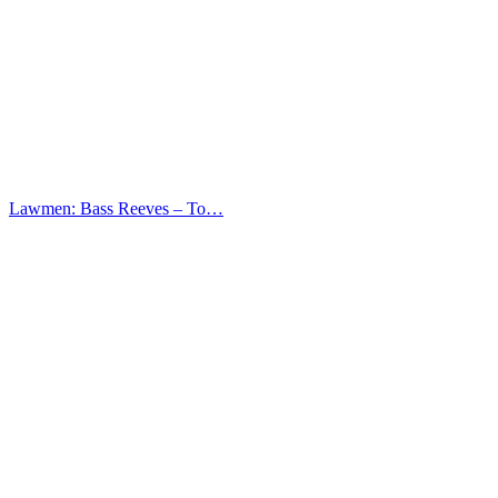
Lawmen: Bass Reeves – Το…