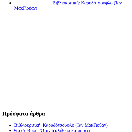
Βιβλιοκριτική: Καρυδότσουφλο (Ίαν
ΜακΓιούαν)
Πρόσφατα άρθρα
Βιβλιοκριτική: Καρυδότσουφλο (Ίαν ΜακΓιούαν)
Θα σε Βρω – Όταν η αλήθεια καταρρέει