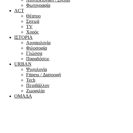
Φωτογραφία
ACT
Θέατρο
Σινεμά
ΤV
Χορός
ΙΣΤΟΡΙΑ
Αρχαιολογία
Φιλοσοφία
Γλώσσα
Παραδόσεις
URBAN
Ψυχολογία
Fitness / Διατροφή
Tech
Περιβάλλον
Ζωοφιλία
ΟΜΑΔΑ