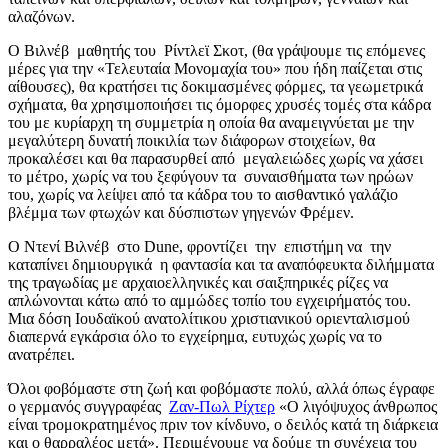
αλαζόνων.
Ο Βιλνέβ μαθητής του Ρίντλεϊ Σκοτ, (θα γράψουμε τις επόμενες
μέρες για την «Τελευταία Μονομαχία του» που ήδη παίζεται στις
αίθουσες), θα κρατήσει τις
δοκιμασμένες φόρμες, τα γεωμετρικά
σχήματα, θα χρησιμοποιήσει τις όμορφες χρυσές τομές στα κάδρα
του με κυρίαρχη τη συμμετρία η οποία θα αναμειγνύεται με την
μεγαλύτερη δυνατή ποικιλία των διάφορων στοιχείων, θα
προκαλέσει και θα παρασυρθεί από μεγαλειώδες χωρίς να χάσει
το μέτρο, χωρίς να του ξεφύγουν τα συναισθήματα των ηρώων
του, χωρίς να λείψει από τα κάδρα του το αισθαντικό γαλάζιο
βλέμμα των φτωχών και δύσπιστων γηγενών Φρέμεν.
Ο Ντενί Βιλνέβ στο Dune, φροντίζει την επιστήμη να την
καταπίνει δημιουργικά η φαντασία και τα αναπόφευκτα διλήμματα
της τραγωδίας με αρχαιοελληνικές και σαιξπηρικές ρίζες να
απλώνονται κάτω από το αμμώδες τοπίο του εγχειρήματός του.
Μια δόση Ιουδαϊκού ανατολίτικου χριστιανικού οριενταλισμού
διαπερνά εγκάρσια όλο το εγχείρημα, ευτυχώς χωρίς να το
ανατρέπει.
Όλοι φοβόμαστε στη ζωή και φοβόμαστε πολύ, αλλά όπως έγραφε
ο γερμανός συγγραφέας
Ζαν-Πωλ Ρίχτερ
«Ο λιγόψυχος άνθρωπος
είναι τρομοκρατημένος πριν τον κίνδυνο, ο δειλός κατά τη διάρκεια
και ο θαρραλέος μετά». Περιμένουμε να δούμε τη συνέχεια του