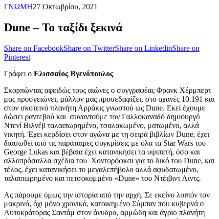
ΓΝΩΜΗ
27 Οκτωβρίου, 2021
Dune – Το ταξίδι ξεκινά
Share on Facebook
Share on Twitter
Share on Linkedin
Share on
Pinterest
Γράφει ο
Ελισσαίος Βγενόπουλος
Σκορπώντας αφειδώς τους αιώνες ο συγγραφέας Φρανκ Χέρμπερτ
μας προσγειώνει, μάλλον μας προσεδαφίζει, στο αχανές 10.191 και
στον σκοτεινό πλανήτη Αρράκις γνωστού ως Dune. Εκεί έχουμε
δώσει ραντεβού και συναντούμε τον Γαλλοκαναδό δημιουργό
Ντενί Βιλνέβ
ταλαιπωρημένο, τσαλακωμένο, ματωμένο, αλλά
νικητή. Έχει κερδίσει στον αγώνα με τη σειρά βιβλίων Dune, έχει
διασωθεί από τις παράταιρες συγκρίσεις με όλα τα Star Wars του
George Lukas και βέβαια έχει κατανικήσει τα υψιπετή, όσο και
αλλοπρόσαλλα σχέδια του Χοντορόφκσι για το δικό του Dune, και
τέλος, έχει κατανικήσει το μεγαλεπήβολο αλλά αφυδατωμένο,
ταλαιπωρημένο και πετσοκομμένο «Dune» του Ντέιβιντ Λιντς.
Ας πάρουμε όμως την ιστορία από την αρχή. Σε εκείνο λοιπόν τον
μακρινό, όχι μόνο χρονικά, κατοικημένο Σύμπαν που κυβερνά ο
Αυτοκράτορας Σαντάμ στον άνυδρο, αμμώδη και άγριο πλανήτη