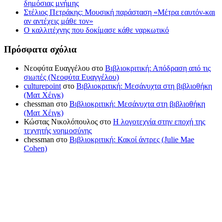
δημόσιας μνήμης
Στέλιος Πετράκης: Μουσική παράσταση «Μέτρα εαυτόν-και
αν αντέχεις μάθε τον»
Ο καλλιτέχνης που δοκίμασε κάθε ναρκωτικό
Πρόσφατα σχόλια
Νεοφύτα Ευαγγέλου
στο
Βιβλιοκριτική: Απόδραση από τις
σιωπές (Νεοφύτα Ευαγγέλου)
culturepoint
στο
Βιβλιοκριτική: Μεσάνυχτα στη βιβλιοθήκη
(Ματ Χέιγκ)
chessman
στο
Βιβλιοκριτική: Μεσάνυχτα στη βιβλιοθήκη
(Ματ Χέιγκ)
Κώστας Νικολόπουλος
στο
Η λογοτεχνία στην εποχή της
τεχνητής νοημοσύνης
chessman
στο
Βιβλιοκριτική: Κακοί άντρες (Julie Mae
Cohen)