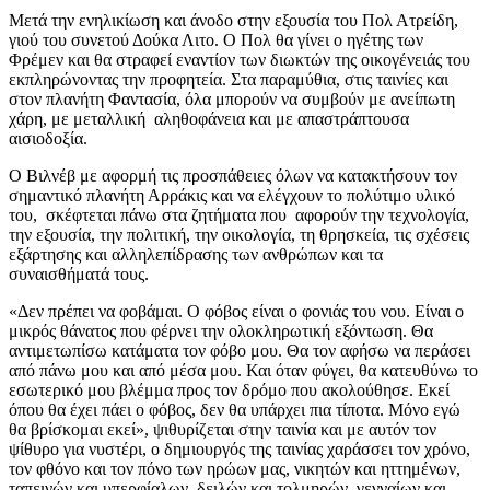
Μετά την ενηλικίωση και άνοδο στην εξουσία του Πολ Ατρείδη,
γιού του συνετού Δούκα Λιτο. Ο Πολ θα γίνει ο ηγέτης των
Φρέμεν και θα στραφεί εναντίον των διωκτών της οικογένειάς του
εκπληρώνοντας την προφητεία. Στα παραμύθια, στις ταινίες και
στον πλανήτη Φαντασία, όλα μπορούν να συμβούν με ανείπωτη
χάρη, με μεταλλική αληθοφάνεια και με απαστράπτουσα
αισιοδοξία.
Ο Βιλνέβ με αφορμή τις προσπάθειες όλων να κατακτήσουν τον
σημαντικό πλανήτη Αρράκις και να ελέγχουν το πολύτιμο υλικό
του, σκέφτεται πάνω στα ζητήματα που αφορούν την τεχνολογία,
την εξουσία, την πολιτική, την οικολογία, τη θρησκεία, τις σχέσεις
εξάρτησης και αλληλεπίδρασης των ανθρώπων και τα
συναισθήματά τους.
«Δεν πρέπει να φοβάμαι. Ο φόβος είναι ο φονιάς του νου. Είναι ο
μικρός θάνατος που φέρνει την ολοκληρωτική εξόντωση. Θα
αντιμετωπίσω κατάματα τον φόβο μου. Θα τον αφήσω να περάσει
από πάνω μου και από μέσα μου. Και όταν φύγει, θα κατευθύνω το
εσωτερικό μου βλέμμα προς τον δρόμο που ακολούθησε. Εκεί
όπου θα έχει πάει ο φόβος, δεν θα υπάρχει πια τίποτα. Μόνο εγώ
θα βρίσκομαι εκεί», ψιθυρίζεται στην ταινία και με αυτόν τον
ψίθυρο για νυστέρι, ο δημιουργός της ταινίας χαράσσει τον χρόνο,
τον φθόνο και τον πόνο των ηρώων μας, νικητών και ηττημένων,
ταπεινών και υπερφίαλων, δειλών και τολμηρών, γενναίων και