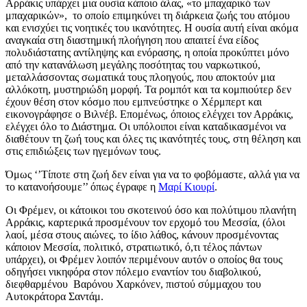
Αρράκις υπάρχει μια ουσία κάποιο άλας, «το μπαχαρικό των
μπαχαρικών», το οποίο επιμηκύνει τη διάρκεια ζωής του ατόμου
και ενισχύει τις νοητικές του ικανότητες. Η ουσία αυτή είναι ακόμα
αναγκαία στη διαστημική πλοήγηση που απαιτεί ένα είδος
πολυδιάστατης αντίληψης και ενόρασης, η οποία προκύπτει μόνο
από την κατανάλωση μεγάλης ποσότητας του ναρκωτικού,
μεταλλάσσοντας σωματικά τους πλοηγούς, που αποκτούν μια
αλλόκοτη, μυστηριώδη μορφή. Τα ρομπότ και τα κομπιούτερ δεν
έχουν θέση στον κόσμο που εμπνεύστηκε ο Χέρμπερτ και
εικονογράφησε ο Βιλνέβ. Επομένως, όποιος ελέγχει τον Αρράκις,
ελέγχει όλο το Διάστημα. Οι υπόλοιποι είναι καταδικασμένοι να
διαθέτουν τη ζωή τους και όλες τις ικανότητές τους, στη θέληση και
στις επιδιώξεις των ηγεμόνων τους.
Όμως ‘’Τίποτε στη ζωή δεν είναι για να το φοβόμαστε, αλλά για να
το κατανοήσουμε’’ όπως έγραφε η
Μαρί Κιουρί
.
Οι Φρέμεν, οι κάτοικοι του σκοτεινού όσο και πολύτιμου πλανήτη
Αρράκις, καρτερικά προσμένουν τον ερχομό του Μεσσία, (όλοι
λαοί, μέσα στους αιώνες, το ίδιο λάθος, κάνουν προσμένοντας
κάποιον Μεσσία, πολιτικό, στρατιωτικό, ό,τι τέλος πάντων
υπάρχει), οι Φρέμεν λοιπόν περιμένουν αυτόν ο οποίος θα τους
οδηγήσει νικηφόρα στον πόλεμο εναντίον του διαβολικού,
διεφθαρμένου Βαρόνου Χαρκόνεν, πιστού σύμμαχου του
Αυτοκράτορα Σαντάμ.