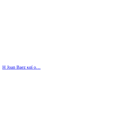
Η Joan Baez καί ο…