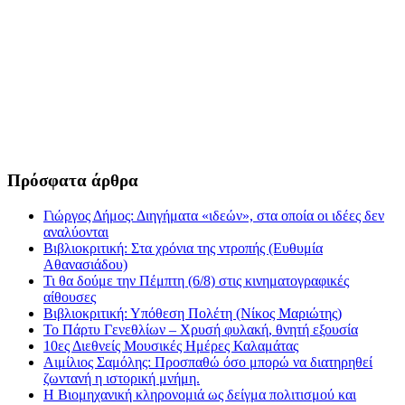
Πρόσφατα άρθρα
Γιώργος Δήμος: Διηγήματα «ιδεών», στα οποία οι ιδέες δεν
αναλύονται
Βιβλιοκριτική: Στα χρόνια της ντροπής (Ευθυμία
Αθανασιάδου)
Τι θα δούμε την Πέμπτη (6/8) στις κινηματογραφικές
αίθουσες
Βιβλιοκριτική: Υπόθεση Πολέτη (Νίκος Μαριώτης)
Το Πάρτυ Γενεθλίων – Χρυσή φυλακή, θνητή εξουσία
10ες Διεθνείς Μουσικές Ημέρες Καλαμάτας
Αιμίλιος Σαμόλης: Προσπαθώ όσο μπορώ να διατηρηθεί
ζωντανή η ιστορική μνήμη.
Η Βιομηχανική κληρονομιά ως δείγμα πολιτισμού και