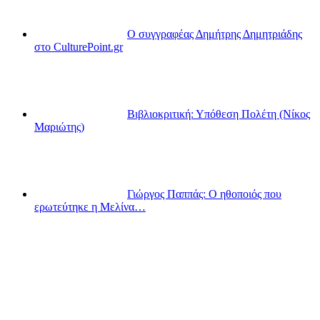
Ο συγγραφέας Δημήτρης Δημητριάδης
στο CulturePoint.gr
Βιβλιοκριτική: Υπόθεση Πολέτη (Νίκος
Μαριώτης)
Γιώργος Παππάς: Ο ηθοποιός που
ερωτεύτηκε η Μελίνα…