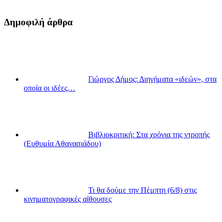
Δημοφιλή άρθρα
Γιώργος Δήμος: Διηγήματα «ιδεών», στα
οποία οι ιδέες…
Βιβλιοκριτική: Στα χρόνια της ντροπής
(Ευθυμία Αθανασιάδου)
Τι θα δούμε την Πέμπτη (6/8) στις
κινηματογραφικές αίθουσες