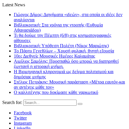
Latest News
Γιώργος Δήμος: Διηγήματα «ιδεών», στα οποία οι ιδέες δεν
αναλύονται
Βιβλιοκριτική: Στα χρόνια της ντροπής (Ευθυμία
Αθανασιάδου)
Τι θα δούμε την Πέμπτη (6/8) στις κινηματογραφικές
αίθουσες
Βιβλιοκριτική: Υπόθεση Πολέτη (Νίκος Μαριώτης)
Το Πάρτυ Γενεθλίων – Χρυσή φυλακή, θνητή εξουσία
10ες Διεθνείς Μουσικές Ημέρες Καλαμάτας
Αιμίλιος Σαμόλης: Προσπαθώ όσο μπορώ να διατηρηθεί
ζωντανή η ιστορική μνήμη.
Η Βιομηχανική κληρονομιά ως δείγμα πολιτισμού και
δημόσιας μνήμης
Στέλιος Πετράκης: Μουσική παράσταση «Μέτρα εαυτόν-και
αν αντέχεις μάθε τον»
Ο καλλιτέχνης που δοκίμασε κάθε ναρκωτικό
Search for:
Facebook
Twitter
Instagram
LinkedIn