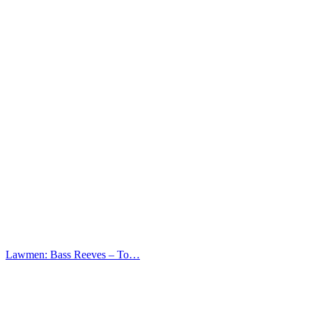
Lawmen: Bass Reeves – Το…