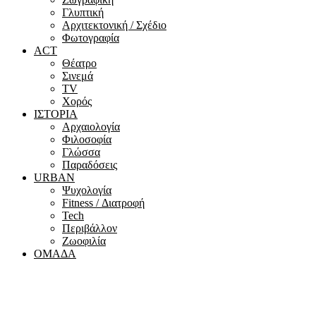
Γλυπτική
Αρχιτεκτονική / Σχέδιο
Φωτογραφία
ACT
Θέατρο
Σινεμά
ΤV
Χορός
ΙΣΤΟΡΙΑ
Αρχαιολογία
Φιλοσοφία
Γλώσσα
Παραδόσεις
URBAN
Ψυχολογία
Fitness / Διατροφή
Tech
Περιβάλλον
Ζωοφιλία
ΟΜΑΔΑ