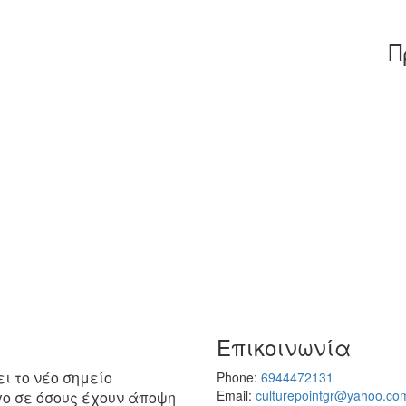
Π
Επικοινωνία
ει το νέο σημείο
Phone:
6944472131
Email:
culturepointgr@yahoo.co
γο σε όσους έχουν άποψη