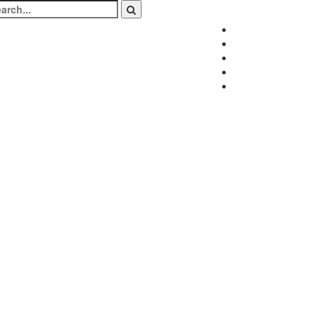
arch
:
Facebook
Twitter
Instagram
LinkedIn
Youtube