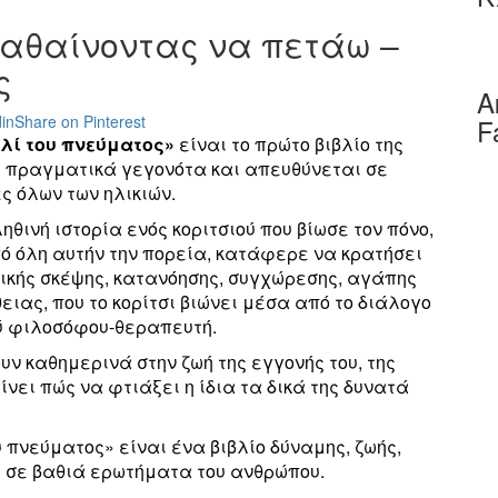
Μαθαίνοντας να πετάω –
ς
Α
in
Share on Pinterest
F
λί του πνεύματος»
είναι το πρώτο βιβλίο της
ε πραγματικά γεγονότα και απευθύνεται σε
 όλων των ηλικιών.
θινή ιστορία ενός κοριτσιού που βίωσε τον πόνο,
ό όλη αυτήν την πορεία, κατάφερε να κρατήσει
ετικής σκέψης, κατανόησης, συγχώρεσης, αγάπης
ειας, που το κορίτσι βιώνει μέσα από το διάλογο
ύ φιλοσόφου-θεραπευτή.
ν καθημερινά στην ζωή της εγγονής του, της
νει πώς να φτιάξει η ίδια τα δικά της δυνατά
 πνεύματος» είναι ένα βιβλίο δύναμης, ζωής,
ς σε βαθιά ερωτήματα του ανθρώπου.