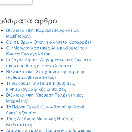
ρόσφατα άρθρα
Βιβλιοκριτική: Καρυδότσουφλο (Ίαν
ΜακΓιούαν)
Θα σε Βρω – Όταν η αλήθεια καταρρέει
Οι “Μορφοπλαστικές Αναπλάσεις” του
Κώστα Ευαγγελάτου
Γιώργος Δήμος: Διηγήματα «ιδεών», στα
οποία οι ιδέες δεν αναλύονται
Βιβλιοκριτική: Στα χρόνια της ντροπής
(Ευθυμία Αθανασιάδου)
Τι θα δούμε την Πέμπτη (6/8) στις
κινηματογραφικές αίθουσες
Βιβλιοκριτική: Υπόθεση Πολέτη (Νίκος
Μαριώτης)
Το Πάρτυ Γενεθλίων – Χρυσή φυλακή,
θνητή εξουσία
10ες Διεθνείς Μουσικές Ημέρες
Καλαμάτας
Αιμίλιος Σαμόλης: Προσπαθώ όσο μπορώ