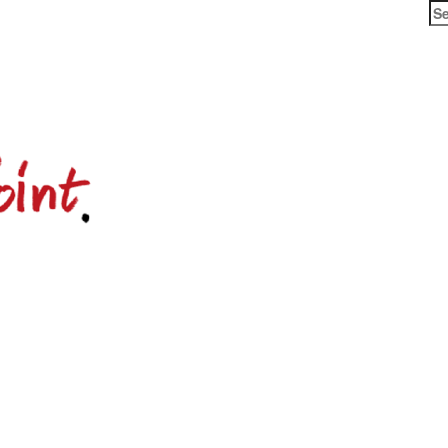
Se
for