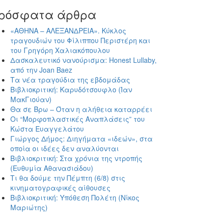
ρόσφατα άρθρα
«ΑΘΗΝΑ – ΑΛΕΞΑΝΔΡΕΙΑ». Κύκλος
τραγουδιών του Φίλιππου Περιστέρη και
του Γρηγόρη Χαλιακόπουλου
Δασκαλευτικό νανούρισμα: Honest Lullaby,
από την Joan Baez
Τα νέα τραγούδια της εβδομάδας
Βιβλιοκριτική: Καρυδότσουφλο (Ίαν
ΜακΓιούαν)
Θα σε Βρω – Όταν η αλήθεια καταρρέει
Οι “Μορφοπλαστικές Αναπλάσεις” του
Κώστα Ευαγγελάτου
Γιώργος Δήμος: Διηγήματα «ιδεών», στα
οποία οι ιδέες δεν αναλύονται
Βιβλιοκριτική: Στα χρόνια της ντροπής
(Ευθυμία Αθανασιάδου)
Τι θα δούμε την Πέμπτη (6/8) στις
κινηματογραφικές αίθουσες
Βιβλιοκριτική: Υπόθεση Πολέτη (Νίκος
Μαριώτης)