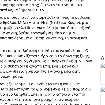
σμος της ταινίας αρχίζει να γλιστρά σε μια
εκτό ως καθημερινότητα.
 ο οποίος, αντί να διορθώσει απλώς τη συσκευή,
 θρύλου. Μιλά για τη Νατ (Ντάβικα Χουρν), μια
οίμωξη, αλλά δεν εγκατέλειψε ποτέ τον σύζυγό
αι ανάγκη, βρήκε καταφύγιο μέσα σε μια
ικά συνδεδεμένο με την αναπνοή, τη σκόνη και
εται σε μια ιδιότυπη ιστορία επανασύνδεσης. Ο
έση που συνεχίζεται πέρα από τα όρια της ζωής,
Δ
Δεν υπάρχει άγγιγμα, δεν υπάρχει βλέμμα, μόνο
ής αίσθηση ότι η αγάπη επιμένει, έστω και
ι, αντίθετα, γίνεται πιο έντονο μέσα στην
νικό» τρόπο.
ν έξω κόσμο. Η οικογένεια και η κοινωνία
 Αντιμετωπίζουν το φαινόμενο είτε ως παράνοια
 να εξαλειφθεί. Εκεί η ταινία αποκτά μια πιο
ιαφορετικότητα, όποια μορφή κι αν παίρνει,
ύ. Οι απόκοσμες οντότητες εγκαταλείπουν σιγά-