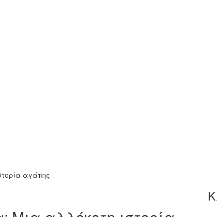
στορία αγάπης
Κ
 Μια αλλόκοτη ιστορία