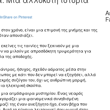
Α
in
Share on Pinterest
F
στον χρόνο, είναι μια επιμονή της μνήμης και της
 όταν απουσιάζει.
κείνες τις ταινίες που ξεκινούν με μια
ν να μιλούν με απροσδόκητη τρυφερότητα για
ία της αποδοχής.
ς άντρας, ήσυχος, σχεδόν αόρατος μέσα στην
τωπος με κάτι που δεν μπορεί να εξηγήσει, αλλά
νεκρής συζύγου του, όχι ως ανθρώπινη μορφή,
ια ηλεκτρική σκούπα.
 μια ατμόσφαιρα μυστηρίου. Ένας νεαρός
αγοράζει μια φαινομενικά συνηθισμένη
μαζί της έναν ανεξήγητο ήχο, έναν βήχα που
. Αυτό το εύρημα λειτουργεί σαν ρωγμή στην