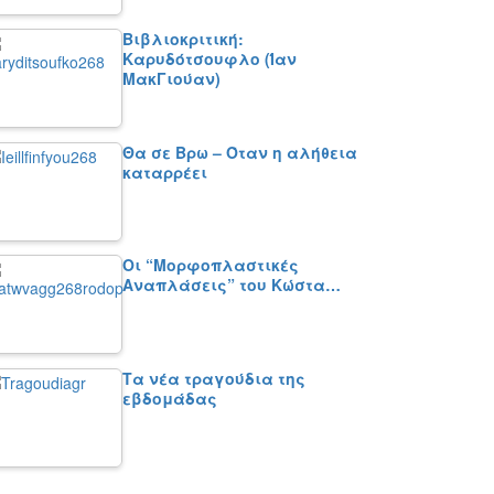
Βιβλιοκριτική:
Καρυδότσουφλο (Ίαν
ΜακΓιούαν)
Θα σε Βρω – Όταν η αλήθεια
καταρρέει
Οι “Μορφοπλαστικές
Αναπλάσεις” του Κώστα…
Τα νέα τραγούδια της
εβδομάδας