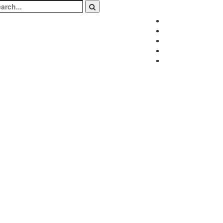
arch
:
Facebook
Twitter
Instagram
LinkedIn
Youtube