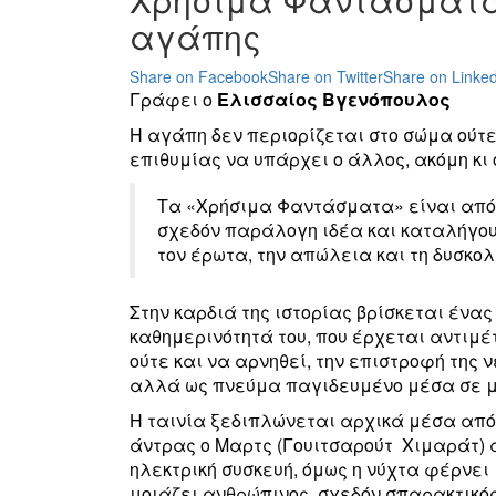
αγάπης
Share on Facebook
Share on Twitter
Share on Linked
Γράφει ο
Ελισσαίος Βγενόπουλος
Η αγάπη δεν περιορίζεται στο σώμα ούτε 
επιθυμίας να υπάρχει ο άλλος, ακόμη κι
Τα «Χρήσιμα Φαντάσματα» είναι από ε
σχεδόν παράλογη ιδέα και καταλήγου
τον έρωτα, την απώλεια και τη δυσκολ
Στην καρδιά της ιστορίας βρίσκεται ένα
καθημερινότητά του, που έρχεται αντιμέ
ούτε και να αρνηθεί, την επιστροφή της 
αλλά ως πνεύμα παγιδευμένο μέσα σε μ
Η ταινία ξεδιπλώνεται αρχικά μέσα από
άντρας ο Μαρτς (Γουιτσαρούτ Χιμαράτ) 
ηλεκτρική συσκευή, όμως η νύχτα φέρνει 
μοιάζει ανθρώπινος, σχεδόν σπαρακτικός