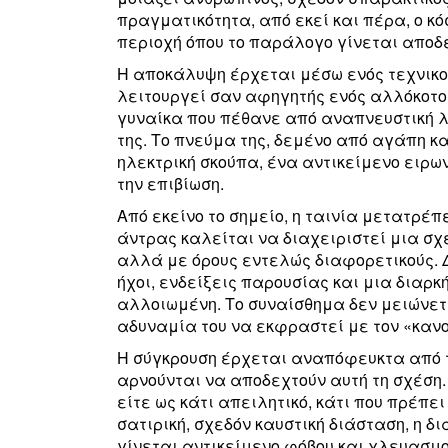
πραγματικότητα, από εκεί και πέρα, ο κό
περιοχή όπου το παράλογο γίνεται αποδ
Η αποκάλυψη έρχεται μέσω ενός τεχνικού,
λειτουργεί σαν αφηγητής ενός αλλόκοτου
γυναίκα που πέθανε από αναπνευστική λ
της. Το πνεύμα της, δεμένο από αγάπη κ
ηλεκτρική σκούπα, ένα αντικείμενο ειρων
την επιβίωση.
Από εκείνο το σημείο, η ταινία μετατρέπ
άντρας καλείται να διαχειριστεί μια σχ
αλλά με όρους εντελώς διαφορετικούς. 
ήχοι, ενδείξεις παρουσίας και μια διαρκ
αλλοιωμένη. Το συναίσθημα δεν μειώνετα
αδυναμία του να εκφραστεί με τον «κανο
Η σύγκρουση έρχεται αναπόφευκτα από το
αρνούνται να αποδεχτούν αυτή τη σχέση.
είτε ως κάτι απειλητικό, κάτι που πρέπει
σατιρική, σχεδόν καυστική διάσταση, η δ
γίνεται αντικείμενο φόβου και χλευασμο