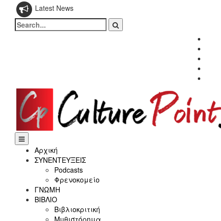
Latest News
Search
for:
Fac
Twitt
Inst
Link
Yout
Αρχική
ΣΥΝΕΝΤΕΥΞΕΙΣ
Podcasts
Φρενοκομείο
ΓΝΩΜΗ
ΒΙΒΛΙΟ
Βιβλιοκριτική
Μυθιστόρημα