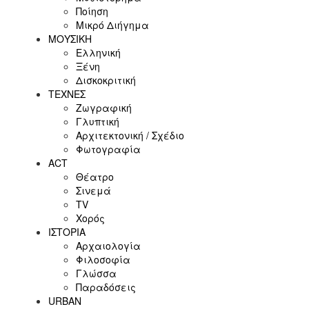
Ποίηση
Μικρό Διήγημα
ΜΟΥΣΙΚΗ
Ελληνική
Ξένη
Δισκοκριτική
ΤΕΧΝΕΣ
Ζωγραφική
Γλυπτική
Αρχιτεκτονική / Σχέδιο
Φωτογραφία
ACT
Θέατρο
Σινεμά
ΤV
Χορός
ΙΣΤΟΡΙΑ
Αρχαιολογία
Φιλοσοφία
Γλώσσα
Παραδόσεις
URBAN