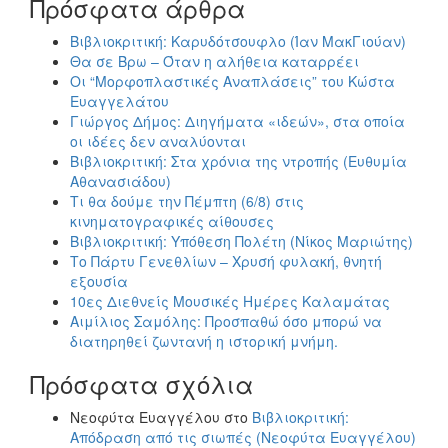
Πρόσφατα άρθρα
Βιβλιοκριτική: Καρυδότσουφλο (Ίαν ΜακΓιούαν)
Θα σε Βρω – Όταν η αλήθεια καταρρέει
Οι “Μορφοπλαστικές Αναπλάσεις” του Κώστα
Ευαγγελάτου
Γιώργος Δήμος: Διηγήματα «ιδεών», στα οποία
οι ιδέες δεν αναλύονται
Βιβλιοκριτική: Στα χρόνια της ντροπής (Ευθυμία
Αθανασιάδου)
Τι θα δούμε την Πέμπτη (6/8) στις
κινηματογραφικές αίθουσες
Βιβλιοκριτική: Υπόθεση Πολέτη (Νίκος Μαριώτης)
Το Πάρτυ Γενεθλίων – Χρυσή φυλακή, θνητή
εξουσία
10ες Διεθνείς Μουσικές Ημέρες Καλαμάτας
Αιμίλιος Σαμόλης: Προσπαθώ όσο μπορώ να
διατηρηθεί ζωντανή η ιστορική μνήμη.
Πρόσφατα σχόλια
Νεοφύτα Ευαγγέλου
στο
Βιβλιοκριτική:
Απόδραση από τις σιωπές (Νεοφύτα Ευαγγέλου)