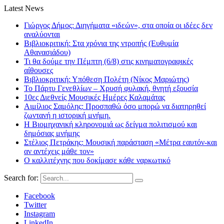
Latest News
Γιώργος Δήμος: Διηγήματα «ιδεών», στα οποία οι ιδέες δεν
αναλύονται
Βιβλιοκριτική: Στα χρόνια της ντροπής (Ευθυμία
Αθανασιάδου)
Τι θα δούμε την Πέμπτη (6/8) στις κινηματογραφικές
αίθουσες
Βιβλιοκριτική: Υπόθεση Πολέτη (Νίκος Μαριώτης)
Το Πάρτυ Γενεθλίων – Χρυσή φυλακή, θνητή εξουσία
10ες Διεθνείς Μουσικές Ημέρες Καλαμάτας
Αιμίλιος Σαμόλης: Προσπαθώ όσο μπορώ να διατηρηθεί
ζωντανή η ιστορική μνήμη.
Η Βιομηχανική κληρονομιά ως δείγμα πολιτισμού και
δημόσιας μνήμης
Στέλιος Πετράκης: Μουσική παράσταση «Μέτρα εαυτόν-και
αν αντέχεις μάθε τον»
Ο καλλιτέχνης που δοκίμασε κάθε ναρκωτικό
Search for:
Facebook
Twitter
Instagram
LinkedIn