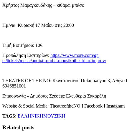
Χρήστος Μαραγκουδάκης – κιθάρα, μπάσο
Ημ/νια: Κυριακή 17 Μαΐου στις 20:00
Tιμή Εισιτήριου: 10€
Προπώληση Εισιτηρίων:
https://www.more.com/gr-
el/tickets/music/anoixti-proba-mousikotheatriko-improv/
THEATRE OF THE NO: Κωνσταντίνου Παλαιολόγου 3, Αθήνα Ι
6946851001
Επικοινωνία – Δημόσιες Σχέσεις: Ελευθερία Σακαρέλη
Website & Social Media: TheatreoftheNO I Facebook I Instagram
TAGS:
ΕΛΛΗΝΙΚΗ
ΜΟΥΣΙΚΗ
Related posts