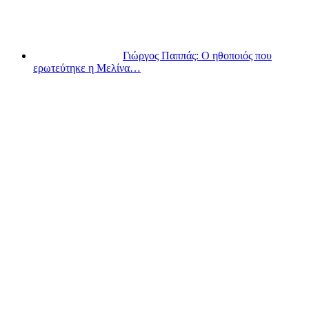
Γιώργος Παππάς: Ο ηθοποιός που
ερωτεύτηκε η Μελίνα…