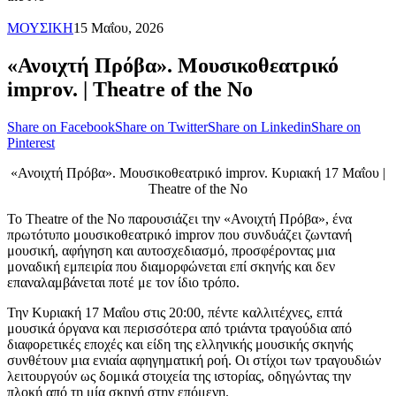
ΜΟΥΣΙΚΗ
15 Μαΐου, 2026
«Ανοιχτή Πρόβα». Μουσικοθεατρικό
improv. | Theatre of the No
Share on Facebook
Share on Twitter
Share on Linkedin
Share on
Pinterest
«Ανοιχτή Πρόβα». Μουσικοθεατρικό improv. Κυριακή 17 Μαΐου |
Theatre of the No
Το Theatre of the No παρουσιάζει την «Ανοιχτή Πρόβα», ένα
πρωτότυπο μουσικοθεατρικό improv που συνδυάζει ζωντανή
μουσική, αφήγηση και αυτοσχεδιασμό, προσφέροντας μια
μοναδική εμπειρία που διαμορφώνεται επί σκηνής και δεν
επαναλαμβάνεται ποτέ με τον ίδιο τρόπο.
Την Κυριακή 17 Μαΐου στις 20:00, πέντε καλλιτέχνες, επτά
μουσικά όργανα και περισσότερα από τριάντα τραγούδια από
διαφορετικές εποχές και είδη της ελληνικής μουσικής σκηνής
συνθέτουν μια ενιαία αφηγηματική ροή. Οι στίχοι των τραγουδιών
λειτουργούν ως δομικά στοιχεία της ιστορίας, οδηγώντας την
πλοκή από τη μία σκηνή στην επόμενη.