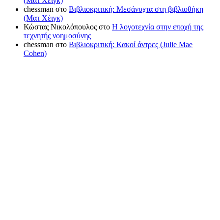
(Ματ Χέιγκ)
chessman
στο
Βιβλιοκριτική: Μεσάνυχτα στη βιβλιοθήκη
(Ματ Χέιγκ)
Κώστας Νικολόπουλος
στο
Η λογοτεχνία στην εποχή της
τεχνητής νοημοσύνης
chessman
στο
Βιβλιοκριτική: Κακοί άντρες (Julie Mae
Cohen)