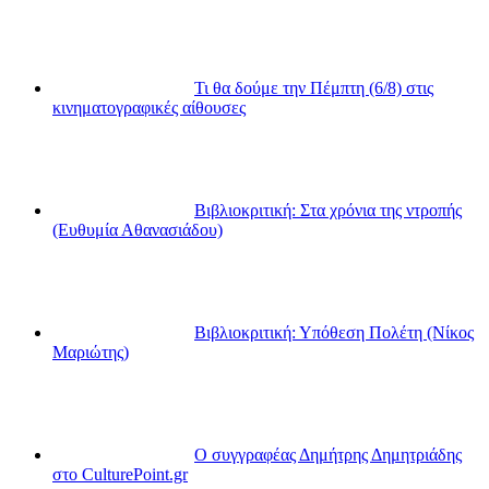
Τι θα δούμε την Πέμπτη (6/8) στις
κινηματογραφικές αίθουσες
Βιβλιοκριτική: Στα χρόνια της ντροπής
(Ευθυμία Αθανασιάδου)
Βιβλιοκριτική: Υπόθεση Πολέτη (Νίκος
Μαριώτης)
Ο συγγραφέας Δημήτρης Δημητριάδης
στο CulturePoint.gr