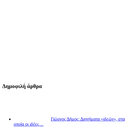
Δημοφιλή άρθρα
Γιώργος Δήμος: Διηγήματα «ιδεών», στα
οποία οι ιδέες…