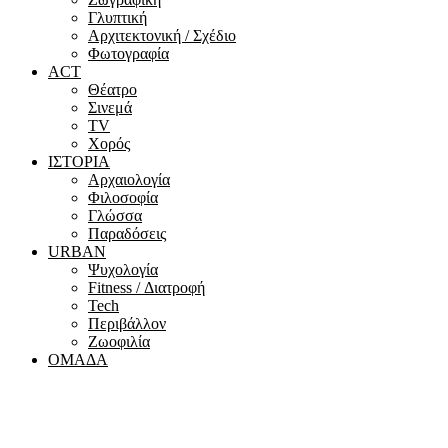
Γλυπτική
Αρχιτεκτονική / Σχέδιο
Φωτογραφία
ACT
Θέατρο
Σινεμά
ΤV
Χορός
ΙΣΤΟΡΙΑ
Αρχαιολογία
Φιλοσοφία
Γλώσσα
Παραδόσεις
URBAN
Ψυχολογία
Fitness / Διατροφή
Tech
Περιβάλλον
Ζωοφιλία
ΟΜΑΔΑ