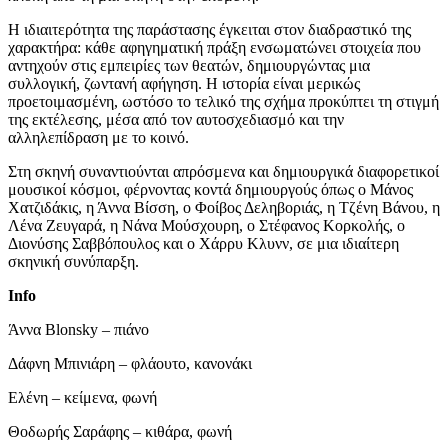
Η ιδιαιτερότητα της παράστασης έγκειται στον διαδραστικό της
χαρακτήρα: κάθε αφηγηματική πράξη ενσωματώνει στοιχεία που
αντηχούν στις εμπειρίες των θεατών, δημιουργώντας μια
συλλογική, ζωντανή αφήγηση. Η ιστορία είναι μερικώς
προετοιμασμένη, ωστόσο το τελικό της σχήμα προκύπτει τη στιγμή
της εκτέλεσης, μέσα από τον αυτοσχεδιασμό και την
αλληλεπίδραση με το κοινό.
Στη σκηνή συναντιούνται απρόσμενα και δημιουργικά διαφορετικοί
μουσικοί κόσμοι, φέρνοντας κοντά δημιουργούς όπως ο Μάνος
Χατζιδάκις, η Άννα Βίσση, ο Φοίβος Δεληβοριάς, η Τζένη Βάνου, η
Λένα Ζευγαρά, η Νάνα Μούσχουρη, ο Στέφανος Κορκολής, ο
Διονύσης Σαββόπουλος και ο Χάρρυ Κλυνν, σε μια ιδιαίτερη
σκηνική συνύπαρξη.
Info
Άννα Blonsky – πιάνο
Δάφνη Μπινιάρη – φλάουτο, κανονάκι
Ελένη – κείμενα, φωνή
Θοδωρής Σαράφης – κιθάρα, φωνή