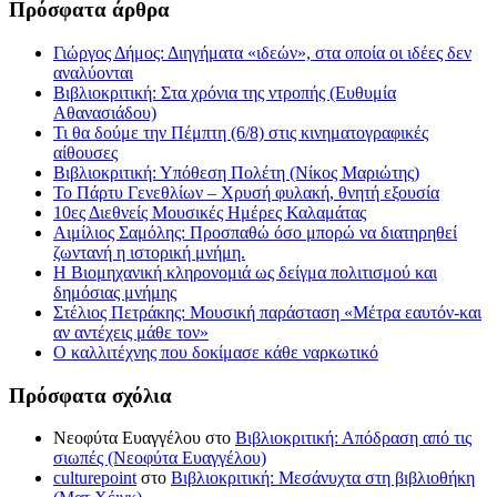
Πρόσφατα άρθρα
Γιώργος Δήμος: Διηγήματα «ιδεών», στα οποία οι ιδέες δεν
αναλύονται
Βιβλιοκριτική: Στα χρόνια της ντροπής (Ευθυμία
Αθανασιάδου)
Τι θα δούμε την Πέμπτη (6/8) στις κινηματογραφικές
αίθουσες
Βιβλιοκριτική: Υπόθεση Πολέτη (Νίκος Μαριώτης)
Το Πάρτυ Γενεθλίων – Χρυσή φυλακή, θνητή εξουσία
10ες Διεθνείς Μουσικές Ημέρες Καλαμάτας
Αιμίλιος Σαμόλης: Προσπαθώ όσο μπορώ να διατηρηθεί
ζωντανή η ιστορική μνήμη.
Η Βιομηχανική κληρονομιά ως δείγμα πολιτισμού και
δημόσιας μνήμης
Στέλιος Πετράκης: Μουσική παράσταση «Μέτρα εαυτόν-και
αν αντέχεις μάθε τον»
Ο καλλιτέχνης που δοκίμασε κάθε ναρκωτικό
Πρόσφατα σχόλια
Νεοφύτα Ευαγγέλου
στο
Βιβλιοκριτική: Απόδραση από τις
σιωπές (Νεοφύτα Ευαγγέλου)
culturepoint
στο
Βιβλιοκριτική: Μεσάνυχτα στη βιβλιοθήκη