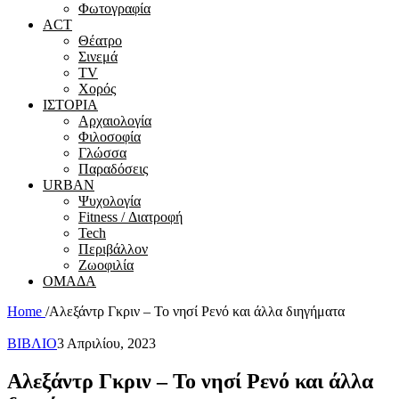
Φωτογραφία
ACT
Θέατρο
Σινεμά
ΤV
Χορός
ΙΣΤΟΡΙΑ
Αρχαιολογία
Φιλοσοφία
Γλώσσα
Παραδόσεις
URBAN
Ψυχολογία
Fitness / Διατροφή
Tech
Περιβάλλον
Ζωοφιλία
ΟΜΑΔΑ
Home
/
Αλεξάντρ Γκριν – Το νησί Ρενό και άλλα διηγήματα
ΒΙΒΛΙΟ
3 Απριλίου, 2023
Αλεξάντρ Γκριν – Το νησί Ρενό και άλλα