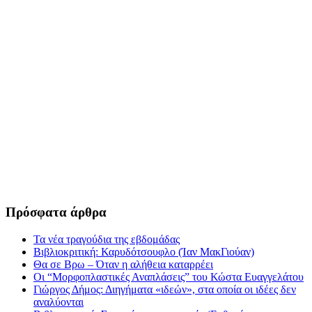
Πρόσφατα άρθρα
Τα νέα τραγούδια της εβδομάδας
Βιβλιοκριτική: Καρυδότσουφλο (Ίαν ΜακΓιούαν)
Θα σε Βρω – Όταν η αλήθεια καταρρέει
Οι “Μορφοπλαστικές Αναπλάσεις” του Κώστα Ευαγγελάτου
Γιώργος Δήμος: Διηγήματα «ιδεών», στα οποία οι ιδέες δεν
αναλύονται