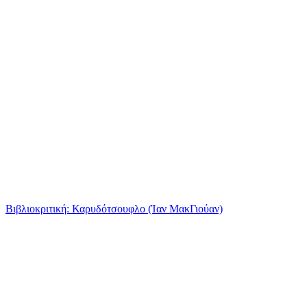
Βιβλιοκριτική: Καρυδότσουφλο (Ίαν ΜακΓιούαν)