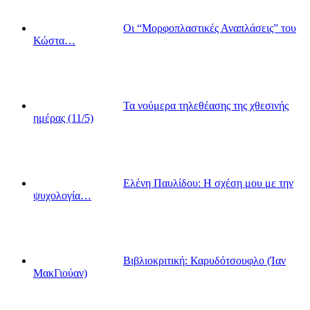
Οι “Μορφοπλαστικές Αναπλάσεις” του
Κώστα…
Τα νούμερα τηλεθέασης της χθεσινής
ημέρας (11/5)
Ελένη Παυλίδου: Η σχέση μου με την
ψυχολογία…
Βιβλιοκριτική: Καρυδότσουφλο (Ίαν
ΜακΓιούαν)