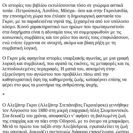
Οι ιστορίες του βιβλίου εκτυλίσσονται τόσο σε γνώριμα αστικά
τοπία –Πετρούπολη, Λονδίνο, Μόσχα– όσο και στην Γκρινλανδία,
την επινοημένη χώρα που έπλασε η δημιουργική φαντασία του
Γκριν, με τα παραδεισένια νησιά της, ξεχασμένα από τον υπόλοιπο
κόσμο. Κοινό χαρακτηριστικό των ηρώων που πρωταγωνιστούν
στα διηγήματα είναι η αδυναμία τους να συμμορφωθούν με τις
κοινωνικές συμβάσεις και τον ρόλο που αυτές τους επιφυλάσσουν,
ενώ ενίοτε έρχονται σε ανοιχτή, ακόμα και βίαιη ρήξη με τη
συμβατική λογική.
Ο Γκριν μάς αφηγείται ιστορίες υπαρξιακής αγωνίας, με μια γραφή
λυρική και συμβολική, που αγαπά τις εικόνες, τις μεταφορές και τις
λεπτοδουλεμένες περιγραφές. Η ματιά του, ασκημένη στην
εξερεύνηση του αγνώστου που προβάλλει πίσω από την
καθησυχαστική όψη της καθημερινής ζωής, καταφέρνει επίσης να
φέρει στο φως τα μυστήρια της ανθρώπινης ψυχής.
*
Ο Αλεξάντρ Γκριν (Αλεξάντρ Στεπάνοβιτς Γκρινιέφσκι) γεννήθηκε
τον Αύγουστο του 1880 στη μικρή επαρχιακή πόλη Σλομποντσκόι.
Στα δεκαέξι του χρόνια, αποφασίζει ν’ αφήσει τη βαλτωμένη ζωή
της επαρχίας και να πάει στην Οδησσό, με το όνειρο να μπαρκάρει.
Μετά το πρώτο του ταξίδι στην Αλεξάνδρεια, εγκαταλείπει τη ζωή
του ναυτικού, δοκιμάζει ανεπιτυχώς διάφορα επαγγέλματα, ώσπου