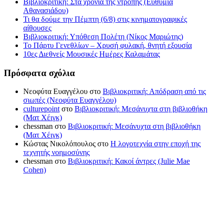
Βιβλιοκριτική: Στα χρόνια της ντροπής (Ευθυμία
Αθανασιάδου)
Τι θα δούμε την Πέμπτη (6/8) στις κινηματογραφικές
αίθουσες
Βιβλιοκριτική: Υπόθεση Πολέτη (Νίκος Μαριώτης)
Το Πάρτυ Γενεθλίων – Χρυσή φυλακή, θνητή εξουσία
10ες Διεθνείς Μουσικές Ημέρες Καλαμάτας
Πρόσφατα σχόλια
Νεοφύτα Ευαγγέλου
στο
Βιβλιοκριτική: Απόδραση από τις
σιωπές (Νεοφύτα Ευαγγέλου)
culturepoint
στο
Βιβλιοκριτική: Μεσάνυχτα στη βιβλιοθήκη
(Ματ Χέιγκ)
chessman
στο
Βιβλιοκριτική: Μεσάνυχτα στη βιβλιοθήκη
(Ματ Χέιγκ)
Κώστας Νικολόπουλος
στο
Η λογοτεχνία στην εποχή της
τεχνητής νοημοσύνης
chessman
στο
Βιβλιοκριτική: Κακοί άντρες (Julie Mae
Cohen)