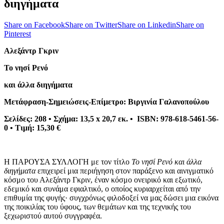
διηγήματα
Share on Facebook
Share on Twitter
Share on Linkedin
Share on
Pinterest
Αλεξάντρ Γκριν
Το νησί Ρενό
και άλλα διηγήματα
Μετάφραση-Σημειώσεις-Επίμετρο: Βιργινία Γαλανοπούλου
Σελίδες: 208 • Σχήμα: 13,5 x 20,7 εκ. • ISBN: 978-618-5461-56-
0 • Τιμή: 15,30 €
Η
ΠΑΡΟΥΣΑ ΣΥΛΛΟΓΗ
με τον τίτλο
Το νησί Ρενό και άλλα
διηγήματα
επιχειρεί μια περιήγηση στον παράξενο και αινιγματικό
κόσμο του Αλεξάντρ Γκριν, έναν κόσμο ονειρικό και εξωτικό,
εδεμικό και συνάμα εφιαλτικό, ο οποίος κυριαρχείται από την
επιθυμία της φυγής· συγχρόνως φιλοδοξεί να μας δώσει μια εικόνα
της ποικιλίας του ύφους, των θεμάτων και της τεχνικής του
ξεχωριστού αυτού συγγραφέα.