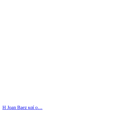
Η Joan Baez καί ο…