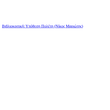
Βιβλιοκριτική: Υπόθεση Πολέτη (Νίκος Μαριώτης)