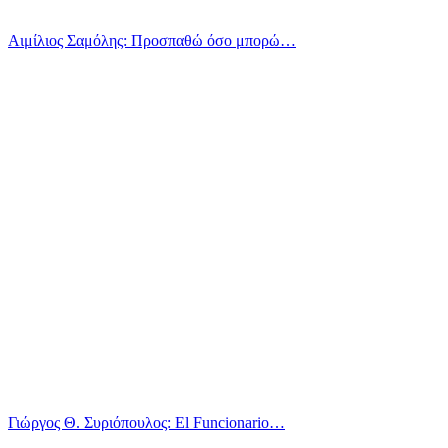
Αιμίλιος Σαμόλης: Προσπαθώ όσο μπορώ…
Γιώργος Θ. Συριόπουλος: El Funcionario…