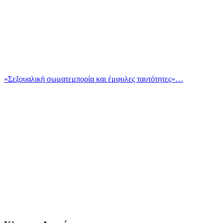
«Σεξουαλική σωματεμπορία και έμφυλες ταυτότητες»…