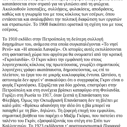
κατατάσσεται στον στρατό για να γλιτώσει από τη φτώχεια.
Ακολουθούν λιποταξίες, συλλήψεις, φυλακίσεις, αποδράσεις,
καθώς και η γνωριμία του με τους κύκλους των εσέρων, όπου
εντάσσεται και αναλαμβάνει την πολιτική διαφώτιση των εργατών
και στρατιωτών. Το 1908 διακόπτει οριστικά τη σχέση του με τους
εσέρους.
Το 1910 εκδίδει στην Πετρούπολη τη δεύτερη συλλογή
διηγημάτων του, ανάμεσα στα οποία συγκαταλέγονται «Το νησί
Ρενό» και «Η αποικία Λανφιέρ». Οι ιστορίες αυτές εκτυλίσσονται
στη φανταστική χώρα που αργότερα θα ονομαστεί από την κριτική
«Γκρινλανδία». Ο Γκριν κάνει την εμφάνισή του στους
λογοτεχνικούς κύκλους της πρωτεύουσας, γνωρίζει σημαντικούς
λογοτέχνες γράφει ακατάπαυστα, δημοσιεύοντας, ως επί το
πλείστον, τα έργα του σε μικρής κυκλοφορίας έντυπα. Ωστόσο, η
αστυνομία δεν αργεί ν’ ανακαλύψει ότι ο συγγραφέας Γκριν είναι ο
φυγάς Γκρινιέφσκι. Εξορίζεται για δύο χρόνια, επιστρέφει στην
Πετρούπολη και στη συνέχεια βρίσκει καταφύγιο στη Φινλανδία.
Γυρίζει στη Ρωσία το 1917, όταν ξεσπά η Επανάσταση του
Φλεβάρη. Όμως την Οκτωβριανή Επανάσταση δεν τη βλέπει με
καλό μάτι: «Βρίσκω αδιανόητη την ιδέα ότι η βία μπορεί να
παταχθεί με τη βία», δηλώνει. Τη ζοφερή εποχή του εμφυλίου,
σημαντική βοήθεια του παρέχει ο Μαξίμ Γκόρκι, που πιστεύει στο
ταλέντο του Γκρίν, εξασφαλίζοντάς του στέγη στο Σπίτι των
Καλλιτεχνών. Το 1923 εκδίδονται τ’ αριστουργηματικά
Πορφυρά