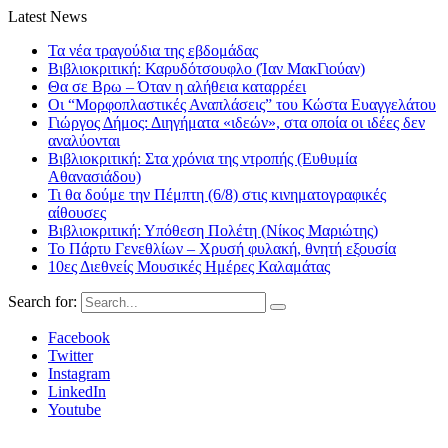
Latest News
Τα νέα τραγούδια της εβδομάδας
Βιβλιοκριτική: Καρυδότσουφλο (Ίαν ΜακΓιούαν)
Θα σε Βρω – Όταν η αλήθεια καταρρέει
Οι “Μορφοπλαστικές Αναπλάσεις” του Κώστα Ευαγγελάτου
Γιώργος Δήμος: Διηγήματα «ιδεών», στα οποία οι ιδέες δεν
αναλύονται
Βιβλιοκριτική: Στα χρόνια της ντροπής (Ευθυμία
Αθανασιάδου)
Τι θα δούμε την Πέμπτη (6/8) στις κινηματογραφικές
αίθουσες
Βιβλιοκριτική: Υπόθεση Πολέτη (Νίκος Μαριώτης)
Το Πάρτυ Γενεθλίων – Χρυσή φυλακή, θνητή εξουσία
10ες Διεθνείς Μουσικές Ημέρες Καλαμάτας
Search for:
Facebook
Twitter
Instagram
LinkedIn
Youtube