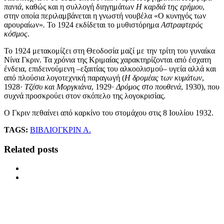
πανιά
, καθώς και η συλλογή διηγημάτων
Η καρδιά της ερήμου
,
στην οποία περιλαμβάνεται η γνωστή νουβέλα «Ο κυνηγός των
αρουραίων»
.
Το 1924 εκδίδεται το μυθιστόρημα
Αστραφτερός
κόσμος
.
Το 1924 μετακομίζει στη Θεοδοσία μαζί με την τρίτη του γυναίκα
Νίνα Γκριν. Τα χρόνια της Κριμαίας χαρακτηρίζονται από έσχατη
ένδεια, επιδεινούμενη –εξαιτίας του αλκοολισμού– υγεία αλλά και
από πλούσια λογοτεχνική παραγωγή (
Η δρομέας των κυμάτων
,
1928·
Τζέσυ και Μοργκιάνα
, 1929·
Δρόμος στο πουθενά
, 1930), που
συχνά προσκρούει στον σκόπελο της λογοκρισίας.
Ο Γκριν πεθαίνει από καρκίνο του στομάχου στις 8 Ιουλίου 1932.
TAGS:
ΒΙΒΛΙΟ
ΓΚΡΙΝ Α.
Related posts