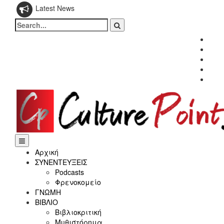
Latest News
Search
for:
Fac
Twitt
Inst
Link
Yout
Αρχική
ΣΥΝΕΝΤΕΥΞΕΙΣ
Podcasts
Φρενοκομείο
ΓΝΩΜΗ
ΒΙΒΛΙΟ
Βιβλιοκριτική
Μυθιστόρημα