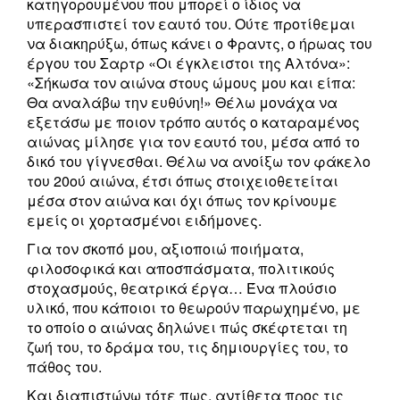
κατηγορουμένου που μπορεί ο ίδιος να
υπερασπιστεί τον εαυτό του. Ούτε προτίθεμαι
να διακηρύξω, όπως κάνει ο Φραντς, ο ήρωας του
έργου του Σαρτρ «Οι έγκλειστοι της Αλτόνα»:
«Σήκωσα τον αιώνα στους ώμους μου και είπα:
Θα αναλάβω την ευθύνη!» Θέλω μονάχα να
εξετάσω με ποιον τρόπο αυτός ο καταραμένος
αιώνας μίλησε για τον εαυτό του, μέσα από το
δικό του γίγνεσθαι. Θέλω να ανοίξω τον φάκελο
του 20ού αιώνα, έτσι όπως στοιχειοθετείται
μέσα στον αιώνα και όχι όπως τον κρίνουμε
εμείς οι χορτασμένοι ειδήμονες.
Για τον σκοπό μου, αξιοποιώ ποιήματα,
φιλοσοφικά και αποσπάσματα, πολιτικούς
στοχασμούς, θεατρικά έργα… Ένα πλούσιο
υλικό, που κάποιοι το θεωρούν παρωχημένο, με
το οποίο ο αιώνας δηλώνει πώς σκέφτεται τη
ζωή του, το δράμα του, τις δημιουργίες του, το
πάθος του.
Και διαπιστώνω τότε πως, αντίθετα προς τις