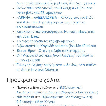
δουν την ομορφιά στο μέλλον, στη ζωή, γενικά
Θάλασσα από γυαλί, του Αλέξη Αλεξίου στο
Φεστιβάλ του Εδιμβούργου
«ΑΘΗΝΑ – ΑΛΕΞΑΝΔΡΕΙΑ». Κύκλος τραγουδιών
του Φίλιππου Περιστέρη και του Γρηγόρη
Χαλιακόπουλου
Δασκαλευτικό νανούρισμα: Honest Lullaby, από
την Joan Baez
Τα νέα τραγούδια της εβδομάδας
Βιβλιοκριτική: Καρυδότσουφλο (Ίαν ΜακΓιούαν)
Θα σε Βρω – Όταν η αλήθεια καταρρέει
Οι “Μορφοπλαστικές Αναπλάσεις” του Κώστα
Ευαγγελάτου
Γιώργος Δήμος: Διηγήματα «ιδεών», στα οποία
οι ιδέες δεν αναλύονται
Πρόσφατα σχόλια
Νεοφύτα Ευαγγέλου
στο
Βιβλιοκριτική:
Απόδραση από τις σιωπές (Νεοφύτα Ευαγγέλου)
culturepoint
στο
Βιβλιοκριτική: Μεσάνυχτα στη
βιβλιοθήκη (Ματ Χέιγκ)