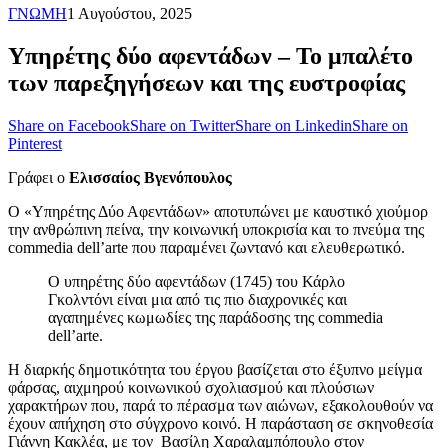
ΓΝΩΜΗ
1 Αυγούστου, 2025
Υπηρέτης δύο αφεντάδων – Το μπαλέτο
των παρεξηγήσεων και της ευστροφίας
Share on Facebook
Share on Twitter
Share on Linkedin
Share on
Pinterest
Γράφει ο
Ελισσαίος Βγενόπουλος
Ο «Υπηρέτης Δύο Αφεντάδων» αποτυπώνει με καυστικό χιούμορ
την ανθρώπινη πείνα, την κοινωνική υποκρισία και το πνεύμα της
commedia dell’arte που παραμένει ζωντανό και ελευθερωτικό.
Ο υπηρέτης δύο αφεντάδων (1745) του Κάρλο
Γκολντόνι είναι μια από τις πιο διαχρονικές και
αγαπημένες κωμωδίες της παράδοσης της commedia
dell’arte.
Η διαρκής δημοτικότητα του έργου βασίζεται στο έξυπνο μείγμα
φάρσας, αιχμηρού κοινωνικού σχολιασμού και πλούσιων
χαρακτήρων που, παρά το πέρασμα των αιώνων, εξακολουθούν να
έχουν απήχηση στο σύγχρονο κοινό. Η παράσταση σε σκηνοθεσία
Γιάννη Κακλέα, με τον Βασίλη Χαραλαμπόπουλο στον