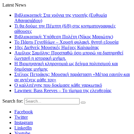
Latest News
Βιβλιοκριτική: Στα χρόνια της ντροπής (Ευθυμία
Αθανασιάδου)
Τι θα δούμε την Πέμπτη (6/8) στις κινηματογραφικές
αίθουσες
Βιβλιοκριτική: Υπόθεση Πολέτη (Νίκος Μαριώτης)
Το Πάρτυ Γενεθλίων – Χρυσή φυλακή, θνητή εξουσία
10ες Διεθνείς Μουσικές Ημέρες Καλαμάτας
Αιμίλιος Σαμόλης: Προσπαθώ όσο μπορώ να διατηρηθεί
ζωντανή η ιστορική μνήμη.
Η Βιομηχανική κληρονομιά ως δείγμα πολιτισμού και
δημόσιας μνήμης
Στέλιος Πετράκης: Μουσική παράσταση «Μέτρα εαυτόν-και
αν αντέχεις μάθε τον»
Ο καλλιτέχνης που δοκίμασε κάθε ναρκωτικό
Lawmen: Bass Reeves – Το τίμημα της ελευθερίας
Search for:
Facebook
Twitter
Instagram
LinkedIn
Youtube