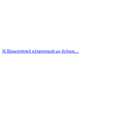
Η Βιομηχανική κληρονομιά ως δείγμα…