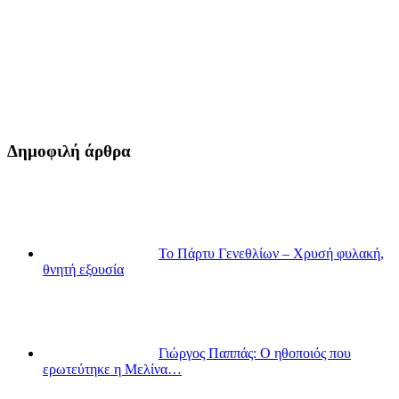
Δημοφιλή άρθρα
Το Πάρτυ Γενεθλίων – Χρυσή φυλακή,
θνητή εξουσία
Γιώργος Παππάς: Ο ηθοποιός που
ερωτεύτηκε η Μελίνα…