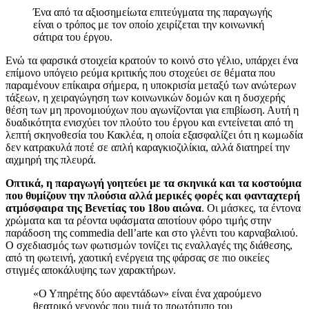
Ένα από τα αξιοσημείωτα επιτεύγματα της παραγωγής
είναι ο τρόπος με τον οποίο χειρίζεται την κοινωνική
σάτιρα του έργου.
Ενώ τα φαρσικά στοιχεία κρατούν το κοινό στο γέλιο, υπάρχει ένα
επίμονο υπόγειο ρεύμα κριτικής που στοχεύει σε θέματα που
παραμένουν επίκαιρα σήμερα, η υποκρισία μεταξύ των ανώτερων
τάξεων, η χειραγώγηση των κοινωνικών δομών και η δυσχερής
θέση των μη προνομιούχων που αγωνίζονται για επιβίωση. Αυτή η
δυαδικότητα ενισχύει τον πλούτο του έργου και εντείνεται από τη
λεπτή σκηνοθεσία του Κακλέα, η οποία εξασφαλίζει ότι η κωμωδία
δεν κατρακυλά ποτέ σε απλή καραγκιοζιλίκια, αλλά διατηρεί την
αιχμηρή της πλευρά.
Οπτικά, η παραγωγή γοητεύει με τα σκηνικά και τα κοστούμια
που θυμίζουν την πλούσια αλλά μερικές φορές και φανταχτερή
ατμόσφαιρα της Βενετίας του 18ου αιώνα
. Οι μάσκες, τα έντονα
χρώματα και τα ρέοντα υφάσματα αποτίουν φόρο τιμής στην
παράδοση της commedia dell’arte και στο γλέντι του καρναβαλιού.
Ο σχεδιασμός των φωτισμών τονίζει τις εναλλαγές της διάθεσης,
από τη φωτεινή, χαοτική ενέργεια της φάρσας σε πιο οικείες
στιγμές αποκάλυψης των χαρακτήρων.
«Ο Υπηρέτης δύο αφεντάδων» είναι ένα χαρούμενο
θεατρικό γεγονός που τιμά το πρωτότυπο του