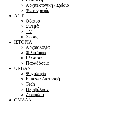
Αρχιτεκτονική / Σχέδιο
Φωτογραφία
ACT
Θέατρο
Σινεμά
ΤV
Χορός
ΙΣΤΟΡΙΑ
Αρχαιολογία
Φιλοσοφία
Γλώσσα
Παραδόσεις
URBAN
Ψυχολογία
Fitness / Διατροφή
Tech
Περιβάλλον
Ζωοφιλία
ΟΜΑΔΑ