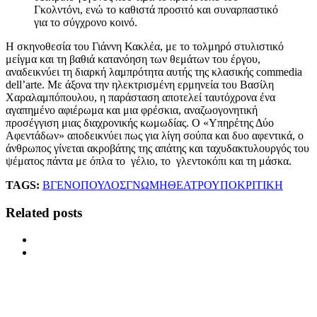
Γκολντόνι, ενώ το καθιστά προσιτό και συναρπαστικό
για το σύγχρονο κοινό.
Η σκηνοθεσία του Γιάννη Κακλέα, με το τολμηρό στυλιστικό
μείγμα και τη βαθιά κατανόηση των θεμάτων του έργου,
αναδεικνύει τη διαρκή λαμπρότητα αυτής της κλασικής commedia
dell’arte. Με άξονα την ηλεκτρισμένη ερμηνεία του Βασίλη
Χαραλαμπόπουλου, η παράσταση αποτελεί ταυτόχρονα ένα
αγαπημένο αφιέρωμα και μια φρέσκια, αναζωογονητική
προσέγγιση μιας διαχρονικής κωμωδίας. Ο «Υπηρέτης Δύο
Αφεντάδων» αποδεικνύει πως για λίγη σούπα και δυο αφεντικά, ο
άνθρωπος γίνεται ακροβάτης της απάτης και ταχυδακτυλουργός του
ψέματος πάντα με όπλα το γέλιο, το γλεντοκόπι και τη μάσκα.
TAGS:
ΒΓΕΝΟΠΟΥΛΟΣ
ΓΝΩΜΗ
ΘΕΑΤΡΟ
ΥΠΟΚΡΙΤΙΚΗ
Related posts