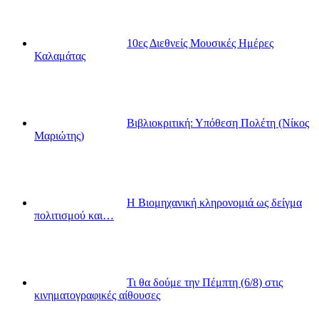
10ες Διεθνείς Μουσικές Ημέρες
Καλαμάτας
Βιβλιοκριτική: Υπόθεση Πολέτη (Νίκος
Μαριώτης)
Η Βιομηχανική κληρονομιά ως δείγμα
πολιτισμού και…
Τι θα δούμε την Πέμπτη (6/8) στις
κινηματογραφικές αίθουσες