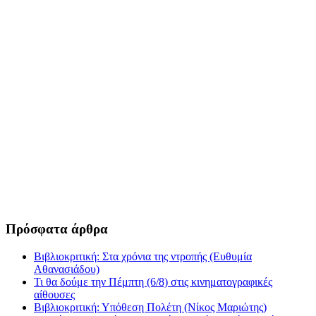
Πρόσφατα άρθρα
Βιβλιοκριτική: Στα χρόνια της ντροπής (Ευθυμία
Αθανασιάδου)
Τι θα δούμε την Πέμπτη (6/8) στις κινηματογραφικές
αίθουσες
Βιβλιοκριτική: Υπόθεση Πολέτη (Νίκος Μαριώτης)