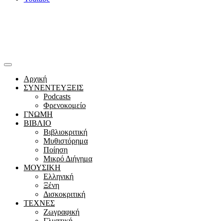
Αρχική
ΣΥΝΕΝΤΕΥΞΕΙΣ
Podcasts
Φρενοκομείο
ΓΝΩΜΗ
ΒΙΒΛΙΟ
Βιβλιοκριτική
Μυθιστόρημα
Ποίηση
Μικρό Διήγημα
ΜΟΥΣΙΚΗ
Ελληνική
Ξένη
Δισκοκριτική
ΤΕΧΝΕΣ
Ζωγραφική
Γλυπτική