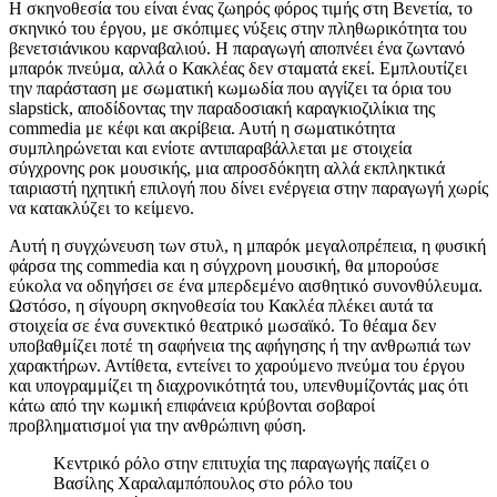
Η σκηνοθεσία του είναι ένας ζωηρός φόρος τιμής στη Βενετία, το
σκηνικό του έργου, με σκόπιμες νύξεις στην πληθωρικότητα του
βενετσιάνικου καρναβαλιού. Η παραγωγή αποπνέει ένα ζωντανό
μπαρόκ πνεύμα, αλλά ο Κακλέας δεν σταματά εκεί. Εμπλουτίζει
την παράσταση με σωματική κωμωδία που αγγίζει τα όρια του
slapstick, αποδίδοντας την παραδοσιακή καραγκιοζιλίκια της
commedia με κέφι και ακρίβεια. Αυτή η σωματικότητα
συμπληρώνεται και ενίοτε αντιπαραβάλλεται με στοιχεία
σύγχρονης ροκ μουσικής, μια απροσδόκητη αλλά εκπληκτικά
ταιριαστή ηχητική επιλογή που δίνει ενέργεια στην παραγωγή χωρίς
να κατακλύζει το κείμενο.
Αυτή η συγχώνευση των στυλ, η μπαρόκ μεγαλοπρέπεια, η φυσική
φάρσα της commedia και η σύγχρονη μουσική, θα μπορούσε
εύκολα να οδηγήσει σε ένα μπερδεμένο αισθητικό συνονθύλευμα.
Ωστόσο, η σίγουρη σκηνοθεσία του Κακλέα πλέκει αυτά τα
στοιχεία σε ένα συνεκτικό θεατρικό μωσαϊκό. Το θέαμα δεν
υποβαθμίζει ποτέ τη σαφήνεια της αφήγησης ή την ανθρωπιά των
χαρακτήρων. Αντίθετα, εντείνει το χαρούμενο πνεύμα του έργου
και υπογραμμίζει τη διαχρονικότητά του, υπενθυμίζοντάς μας ότι
κάτω από την κωμική επιφάνεια κρύβονται σοβαροί
προβληματισμοί για την ανθρώπινη φύση.
Κεντρικό ρόλο στην επιτυχία της παραγωγής παίζει ο
Βασίλης Χαραλαμπόπουλος στο ρόλο του