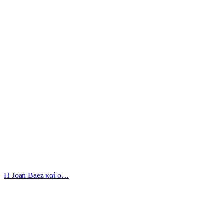
Η Joan Baez καί ο…