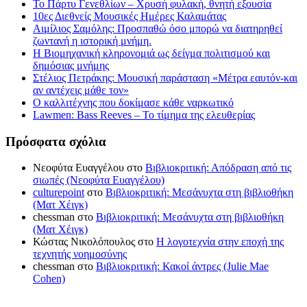
Το Πάρτυ Γενεθλίων – Χρυσή φυλακή, θνητή εξουσία
10ες Διεθνείς Μουσικές Ημέρες Καλαμάτας
Αιμίλιος Σαμόλης: Προσπαθώ όσο μπορώ να διατηρηθεί
ζωντανή η ιστορική μνήμη.
Η Βιομηχανική κληρονομιά ως δείγμα πολιτισμού και
δημόσιας μνήμης
Στέλιος Πετράκης: Μουσική παράσταση «Μέτρα εαυτόν-και
αν αντέχεις μάθε τον»
Ο καλλιτέχνης που δοκίμασε κάθε ναρκωτικό
Lawmen: Bass Reeves – Το τίμημα της ελευθερίας
Πρόσφατα σχόλια
Νεοφύτα Ευαγγέλου
στο
Βιβλιοκριτική: Απόδραση από τις
σιωπές (Νεοφύτα Ευαγγέλου)
culturepoint
στο
Βιβλιοκριτική: Μεσάνυχτα στη βιβλιοθήκη
(Ματ Χέιγκ)
chessman
στο
Βιβλιοκριτική: Μεσάνυχτα στη βιβλιοθήκη
(Ματ Χέιγκ)
Κώστας Νικολόπουλος
στο
Η λογοτεχνία στην εποχή της
τεχνητής νοημοσύνης
chessman
στο
Βιβλιοκριτική: Κακοί άντρες (Julie Mae
Cohen)