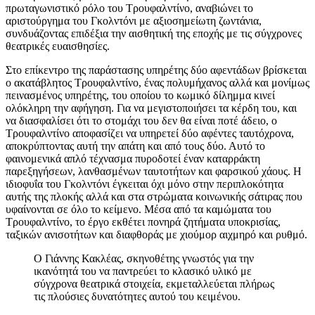
πρωταγωνιστικό ρόλο του Τρουφαλντίνο, αναβιώνει το
αριστούργημα του Γκολντόνι με αξιοσημείωτη ζωντάνια,
συνδυάζοντας επιδέξια την αισθητική της εποχής με τις σύγχρονες
θεατρικές ευαισθησίες.
Στο επίκεντρο της παράστασης υπηρέτης δύο αφεντάδων βρίσκεται
ο ακατάβλητος Τρουφαλντίνο, ένας πολυμήχανος αλλά και μονίμως
πεινασμένος υπηρέτης, του οποίου το κωμικό δίλημμα κινεί
ολόκληρη την αφήγηση. Για να μεγιστοποιήσει τα κέρδη του, και
να διασφαλίσει ότι το στομάχι του δεν θα είναι ποτέ άδειο, ο
Τρουφαλντίνο αποφασίζει να υπηρετεί δύο αφέντες ταυτόχρονα,
αποκρύπτοντας αυτή την απάτη και από τους δύο. Αυτό το
φαινομενικά απλό τέχνασμα πυροδοτεί έναν καταρράκτη
παρεξηγήσεων, λανθασμένων ταυτοτήτων και φαρσικού χάους. Η
ιδιοφυΐα του Γκολντόνι έγκειται όχι μόνο στην περιπλοκότητα
αυτής της πλοκής αλλά και στα στρώματα κοινωνικής σάτιρας που
υφαίνονται σε όλο το κείμενο. Μέσα από τα καμώματα του
Τρουφαλντίνο, το έργο εκθέτει πονηρά ζητήματα υποκρισίας,
ταξικών ανισοτήτων και διαφθοράς με χιούμορ αιχμηρό και ρυθμό.
Ο Γιάννης Κακλέας, σκηνοθέτης γνωστός για την
ικανότητά του να παντρεύει το κλασικό υλικό με
σύγχρονα θεατρικά στοιχεία, εκμεταλλεύεται πλήρως
τις πλούσιες δυνατότητες αυτού του κειμένου.