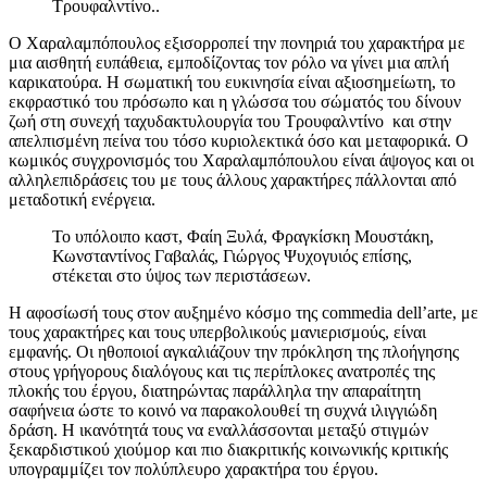
Τρουφαλντίνο..
Ο Χαραλαμπόπουλος εξισορροπεί την πονηριά του χαρακτήρα με
μια αισθητή ευπάθεια, εμποδίζοντας τον ρόλο να γίνει μια απλή
καρικατούρα. Η σωματική του ευκινησία είναι αξιοσημείωτη, το
εκφραστικό του πρόσωπο και η γλώσσα του σώματός του δίνουν
ζωή στη συνεχή ταχυδακτυλουργία του Τρουφαλντίνο και στην
απελπισμένη πείνα του τόσο κυριολεκτικά όσο και μεταφορικά. Ο
κωμικός συγχρονισμός του Χαραλαμπόπουλου είναι άψογος και οι
αλληλεπιδράσεις του με τους άλλους χαρακτήρες πάλλονται από
μεταδοτική ενέργεια.
Το υπόλοιπο καστ, Φαίη Ξυλά, Φραγκίσκη Μουστάκη,
Κωνσταντίνος Γαβαλάς, Γιώργος Ψυχογυιός επίσης,
στέκεται στο ύψος των περιστάσεων.
Η αφοσίωσή τους στον αυξημένο κόσμο της commedia dell’arte, με
τους χαρακτήρες και τους υπερβολικούς μανιερισμούς, είναι
εμφανής. Οι ηθοποιοί αγκαλιάζουν την πρόκληση της πλοήγησης
στους γρήγορους διαλόγους και τις περίπλοκες ανατροπές της
πλοκής του έργου, διατηρώντας παράλληλα την απαραίτητη
σαφήνεια ώστε το κοινό να παρακολουθεί τη συχνά ιλιγγιώδη
δράση. Η ικανότητά τους να εναλλάσσονται μεταξύ στιγμών
ξεκαρδιστικού χιούμορ και πιο διακριτικής κοινωνικής κριτικής
υπογραμμίζει τον πολύπλευρο χαρακτήρα του έργου.