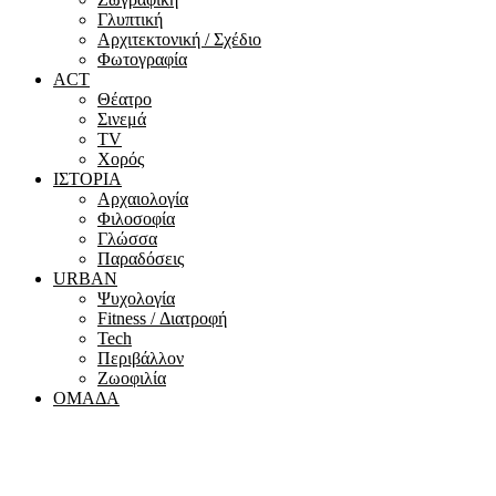
Γλυπτική
Αρχιτεκτονική / Σχέδιο
Φωτογραφία
ACT
Θέατρο
Σινεμά
ΤV
Χορός
ΙΣΤΟΡΙΑ
Αρχαιολογία
Φιλοσοφία
Γλώσσα
Παραδόσεις
URBAN
Ψυχολογία
Fitness / Διατροφή
Tech
Περιβάλλον
Ζωοφιλία
ΟΜΑΔΑ