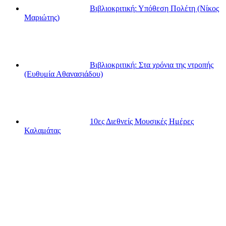
Βιβλιοκριτική: Υπόθεση Πολέτη (Νίκος
Μαριώτης)
Βιβλιοκριτική: Στα χρόνια της ντροπής
(Ευθυμία Αθανασιάδου)
10ες Διεθνείς Μουσικές Ημέρες
Καλαμάτας