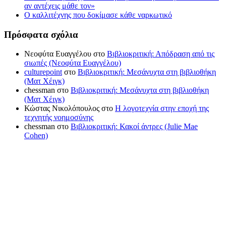
αν αντέχεις μάθε τον»
Ο καλλιτέχνης που δοκίμασε κάθε ναρκωτικό
Πρόσφατα σχόλια
Νεοφύτα Ευαγγέλου
στο
Βιβλιοκριτική: Απόδραση από τις
σιωπές (Νεοφύτα Ευαγγέλου)
culturepoint
στο
Βιβλιοκριτική: Μεσάνυχτα στη βιβλιοθήκη
(Ματ Χέιγκ)
chessman
στο
Βιβλιοκριτική: Μεσάνυχτα στη βιβλιοθήκη
(Ματ Χέιγκ)
Κώστας Νικολόπουλος
στο
Η λογοτεχνία στην εποχή της
τεχνητής νοημοσύνης
chessman
στο
Βιβλιοκριτική: Κακοί άντρες (Julie Mae
Cohen)