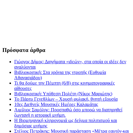
Πρόσφατα άρθρα
Γιώργος Δήμος: Διηγήματα «ιδεών», στα οποία οι ιδέες δεν
αναλύονται
Βιβλιοκριτική: Στα χρόνια της ντροπής (Ευθυμία
Αθανασιάδου)
Τι θα δούμε την Πέμπτη (6/8) στις κινηματογραφικές
αίθουσες
Βιβλιοκριτική: Υπόθεση Πολέτη (Νίκος Μαριώτης)
Το Πάρτυ Γενεθλίων – Χρυσή φυλακή, θνητή εξουσία
10ες Διεθνείς Μουσικές Ημέρες Καλαμάτας
Αιμίλιος Σαμόλης: Προσπαθώ όσο μπορώ να διατηρηθεί
ζωντανή η ιστορική μνήμη.
Η Βιομηχανική κληρονομιά ως δείγμα πολιτισμού και
δημόσιας μνήμης
Στέλιος Πετράκης: Μουσική παράσταση «Μέτρα εαυτόν-και