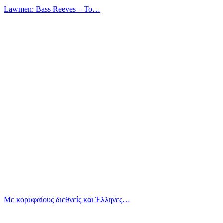
Lawmen: Bass Reeves – Το…
Με κορυφαίους διεθνείς και Έλληνες…