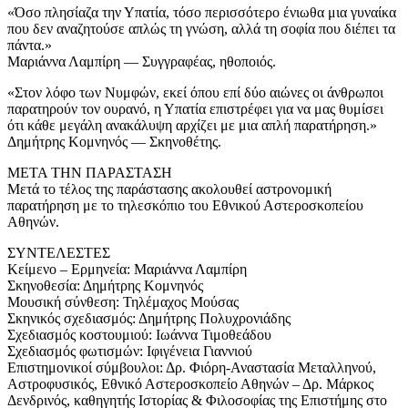
«Όσο πλησίαζα την Υπατία, τόσο περισσότερο ένιωθα μια γυναίκα
που δεν αναζητούσε απλώς τη γνώση, αλλά τη σοφία που διέπει τα
πάντα.»
Μαριάννα Λαμπίρη — Συγγραφέας, ηθοποιός.
«Στον λόφο των Νυμφών, εκεί όπου επί δύο αιώνες οι άνθρωποι
παρατηρούν τον ουρανό, η Υπατία επιστρέφει για να μας θυμίσει
ότι κάθε μεγάλη ανακάλυψη αρχίζει με μια απλή παρατήρηση.»
Δημήτρης Κομνηνός — Σκηνοθέτης.
ΜΕΤΑ ΤΗΝ ΠΑΡΑΣΤΑΣΗ
Μετά το τέλος της παράστασης ακολουθεί αστρονομική
παρατήρηση με το τηλεσκόπιο του Εθνικού Αστεροσκοπείου
Αθηνών.
ΣΥΝΤΕΛΕΣΤΕΣ
Κείμενο – Ερμηνεία: Μαριάννα Λαμπίρη
Σκηνοθεσία: Δημήτρης Κομνηνός
Μουσική σύνθεση: Τηλέμαχος Μούσας
Σκηνικός σχεδιασμός: Δημήτρης Πολυχρονιάδης
Σχεδιασμός κοστουμιού: Ιωάννα Τιμοθεάδου
Σχεδιασμός φωτισμών: Ιφιγένεια Γιαννιού
Επιστημονικοί σύμβουλοι: Δρ. Φιόρη-Αναστασία Μεταλληνού,
Αστροφυσικός, Εθνικό Αστεροσκοπείο Αθηνών – Δρ. Μάρκος
Δενδρινός, καθηγητής Ιστορίας & Φιλοσοφίας της Επιστήμης στο