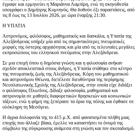
έγραψε και ερμηνεύει η Μαριάννα Λαμπίρη, ενώ τη σκηνοθεσία
υπογράφει ο Δημήτρης Κομνηνός. Θα δοθούν έξι παραστάσεις, από
τις 8 έως τις 13 Ιουλίου 2026, με ώρα έναρξης 21:30.
Η ΥΠΑΤΙΑ
Αστρονόμος, φιλόσοφος, μαθηματικός και δασκάλα, η Υπατία της
Αλεξάνδρειας υπήρξε μία από τις σημαντικότερες πνευματικές
μορφές της ύστερης αρχαιότητας και μία από τις τελευταίες μεγάλες
εκπροσώπους του ελληνικού πνεύματος στην Αλεξάνδρεια.
Σε μια εποχή όπου η δημόσια γνώση και η φιλοσοφία ανήκαν
σχεδόν αποκλειστικά στους άνδρες, η Υπατία στάθηκε στο κέντρο
της πνευματικής ζωής της Αλεξάνδρειας. Κόρη του μαθηματικού
και αστρονόμου Θέωνα, διετέλεσε διευθύντρια της περίφημης
Νεοπλατωνικής Σχολής της Αλεξάνδρειας, στην οποία είχε διδάξει
ο φιλόσοφος Πλωτίνος. Δίδαξε φιλοσοφία, μαθηματικά και
αστρονομία σε μαθητές διαφορετικών θρησκειών και κοινωνικών
τάξεων, ενώ η φήμη της ξεπέρασε τα όρια της πόλης και έφθασε σε
ολόκληρη τη Μεσόγειο.
Η άγρια δολοφονία της το 415 μ.Χ. από φανατισμένα πλήθη μιας
εποχής που άλλαζε βίαια, έμελλε να καταστήσει το όνομά της
σύμβολο της σύγκρουσης ανάμεσα στη γνώση και τον σκοταδισμό.