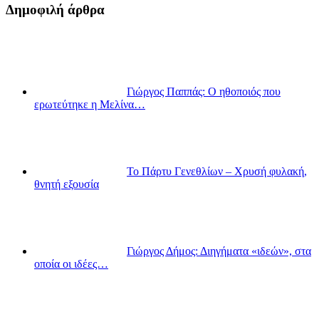
Δημοφιλή άρθρα
Γιώργος Παππάς: Ο ηθοποιός που
ερωτεύτηκε η Μελίνα…
Το Πάρτυ Γενεθλίων – Χρυσή φυλακή,
θνητή εξουσία
Γιώργος Δήμος: Διηγήματα «ιδεών», στα
οποία οι ιδέες…