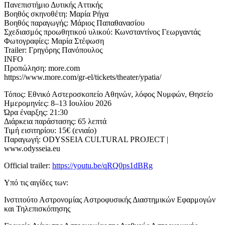
Πανεπιστήμιο Δυτικής Αττικής
Βοηθός σκηνοθέτη: Μαρία Ρήγα
Βοηθός παραγωγής: Μάριος Παπαθανασίου
Σχεδιασμός προωθητικού υλικού: Κωνσταντίνος Γεωργαντάς
Φωτογραφίες: Μαρία Στέφωση
Trailer: Γρηγόρης Πανόπουλος
INFO
Προπώληση: more.com
https://www.more.com/gr-el/tickets/theater/ypatia/
Τόπος: Εθνικό Αστεροσκοπείο Αθηνών, λόφος Νυμφών, Θησείο
Ημερομηνίες: 8–13 Ιουλίου 2026
Ώρα έναρξης: 21:30
Διάρκεια παράστασης: 65 λεπτά
Τιμή εισιτηρίου: 15€ (ενιαίο)
Παραγωγή: ODYSSEIA CULTURAL PROJECT |
www.odysseia.eu
Official trailer:
https://youtu.be/qRQ0ps1dBRg
Υπό τις αιγίδες των:
Ινστιτούτο Αστρονομίας Αστροφυσικής Διαστημικών Εφαρμογών
και Τηλεπισκόπησης