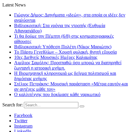
Latest News
Γιώργος Δήμος: Διηγήματα «ιδεών», στα οποία οι ιδέες δεν
αναλύονται
Βιβλιοκριτική: Στα χρόνια της ντροπής (Ευθυμία
Αθανασιάδου)
Τι θα δούμε την Πέμπτη (6/8) στις κινηματογραφικές
αίθουσες
Βιβλιοκριτική: Υπόθεση Πολέτη (Νίκος Μαριώτης)
Το Πάρτυ Γενεθλίων – Χρυσή φυλακή, θνητή εξουσία
10ες Διεθνείς Μουσικές Ημέρες Καλαμάτας
Αιμίλιος Σαμόλης: Προσπαθώ όσο μπορώ να διατηρηθεί
ζωντανή η ιστορική μνήμη.
Η Βιομηχανική κληρονομιά ως δείγμα πολιτισμού και
δημόσιας μνήμης
Στέλιος Πετράκης: Μουσική παράσταση «Μέτρα εαυτόν-και
αν αντέχεις μάθε τον»
Ο καλλιτέχνης που δοκίμασε κάθε ναρκωτικό
Search for:
Facebook
Twitter
Instagram
LinkedIn