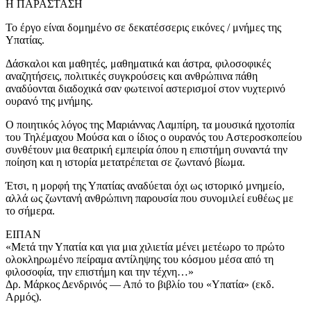
Η ΠΑΡΑΣΤΑΣΗ
Το έργο είναι δομημένο σε δεκατέσσερις εικόνες / μνήμες της
Υπατίας.
Δάσκαλοι και μαθητές, μαθηματικά και άστρα, φιλοσοφικές
αναζητήσεις, πολιτικές συγκρούσεις και ανθρώπινα πάθη
αναδύονται διαδοχικά σαν φωτεινοί αστερισμοί στον νυχτερινό
ουρανό της μνήμης.
Ο ποιητικός λόγος της Μαριάννας Λαμπίρη, τα μουσικά ηχοτοπία
του Τηλέμαχου Μούσα και ο ίδιος ο ουρανός του Αστεροσκοπείου
συνθέτουν μια θεατρική εμπειρία όπου η επιστήμη συναντά την
ποίηση και η ιστορία μετατρέπεται σε ζωντανό βίωμα.
Έτσι, η μορφή της Υπατίας αναδύεται όχι ως ιστορικό μνημείο,
αλλά ως ζωντανή ανθρώπινη παρουσία που συνομιλεί ευθέως με
το σήμερα.
ΕΙΠΑΝ
«Μετά την Υπατία και για μια χιλιετία μένει μετέωρο το πρώτο
ολοκληρωμένο πείραμα αντίληψης του κόσμου μέσα από τη
φιλοσοφία, την επιστήμη και την τέχνη…»
Δρ. Μάρκος Δενδρινός — Από το βιβλίο του «Υπατία» (εκδ.
Αρμός).