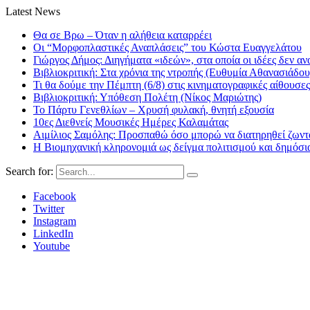
Latest News
Θα σε Βρω – Όταν η αλήθεια καταρρέει
Οι “Μορφοπλαστικές Αναπλάσεις” του Κώστα Ευαγγελάτου
Γιώργος Δήμος: Διηγήματα «ιδεών», στα οποία οι ιδέες δεν αν
Βιβλιοκριτική: Στα χρόνια της ντροπής (Ευθυμία Αθανασιάδου
Τι θα δούμε την Πέμπτη (6/8) στις κινηματογραφικές αίθουσες
Βιβλιοκριτική: Υπόθεση Πολέτη (Νίκος Μαριώτης)
Το Πάρτυ Γενεθλίων – Χρυσή φυλακή, θνητή εξουσία
10ες Διεθνείς Μουσικές Ημέρες Καλαμάτας
Αιμίλιος Σαμόλης: Προσπαθώ όσο μπορώ να διατηρηθεί ζωντα
Η Βιομηχανική κληρονομιά ως δείγμα πολιτισμού και δημόσι
Search for:
Facebook
Twitter
Instagram
LinkedIn
Youtube