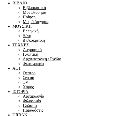
ΒΙΒΛΙΟ
Βιβλιοκριτική
Μυθιστόρημα
Ποίηση
Μικρό Διήγημα
ΜΟΥΣΙΚΗ
Ελληνική
Ξένη
Δισκοκριτική
ΤΕΧΝΕΣ
Ζωγραφική
Γλυπτική
Αρχιτεκτονική / Σχέδιο
Φωτογραφία
ACT
Θέατρο
Σινεμά
ΤV
Χορός
ΙΣΤΟΡΙΑ
Αρχαιολογία
Φιλοσοφία
Γλώσσα
Παραδόσεις
URBAN