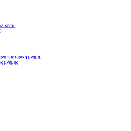
αλύονται
)
νή η ιστορική μνήμη.
ας μνήμης