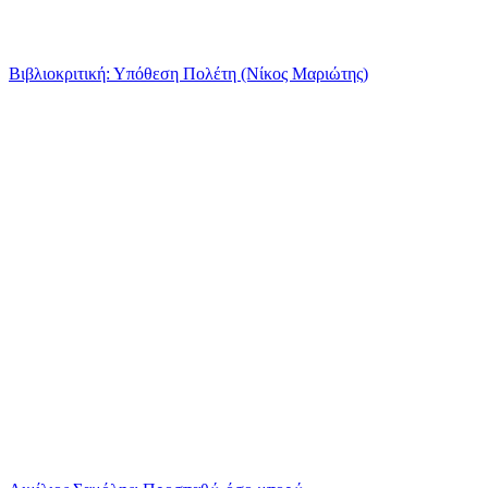
Βιβλιοκριτική: Υπόθεση Πολέτη (Νίκος Μαριώτης)