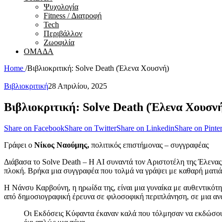
Ψυχολογία
Fitness / Διατροφή
Tech
Περιβάλλον
Ζωοφιλία
ΟΜΑΔΑ
Home
/
Βιβλιοκριτική: Solve Death (Έλενα Χουσνή)
Βιβλιοκριτική
28 Απριλίου, 2025
Βιβλιοκριτική: Solve Death (Έλενα Χουσν
Share on Facebook
Share on Twitter
Share on Linkedin
Share on Pinter
Γράφει ο
Νίκος Ναούμης,
πολιτικός επιστήμονας – συγγραφέας
Διάβασα το Solve Death – Η ΑΙ συναντά τον Αριστοτέλη της Έλενας 
πλοκή. Βρήκα μια συγγραφέα που τολμά να γράψει με καθαρή ματιά κ
Η Νάνσυ Καρβούνη, η ηρωίδα της, είναι μια γυναίκα με αυθεντικότη
από δημοσιογραφική έρευνα σε φιλοσοφική περιπλάνηση, σε μια ανα
Οι Εκδόσεις Κύφαντα έκαναν καλά που τόλμησαν να εκδώσουν α