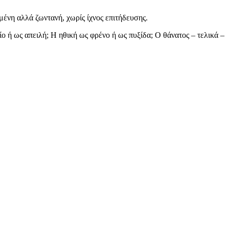
ένη αλλά ζωντανή, χωρίς ίχνος επιτήδευσης.
ο ή ως απειλή; Η ηθική ως φρένο ή ως πυξίδα; Ο θάνατος – τελικά –